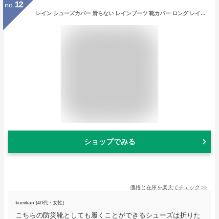
12
no.
レイン シューズカバー 滑らない レインブーツ 靴カバー ロング レインブーツカバー レイングッズ 雨用 防水 アウトドア 折りたたみ 折り畳み 長靴 持ち運び 雨 防災 災害 通学 ゲリラ 雨対策 梅雨 キッズ こども 子供用 メンズ レディース 男女兼用
ショップでみる
価格と在庫を
楽天
でチェック
>>
kumikan (40代・女性)
こちらの防災靴としても履くことができるシューズは折りた