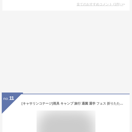
全てのおすすめコメント
(
1
件)
>
11
no.
[キャサリンコテージ]雨具 キャンプ 旅行 通園 通学 フェス 折りたたみ レインブーツ DE003 男女兼用 23cm サックス[SAX] TAK