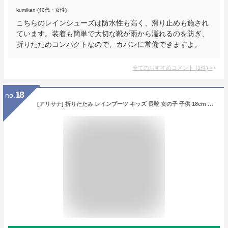
kumikan (40代・女性)
こちらのレインシューズは防水性も高く、滑り止めも施され
ています。装着も簡単で大切な靴が雨から濡れるのを防ぎ、
折りたためコンパクトなので、カバンに常備できますよ。
全てのおすすめコメント
(
1
件)
>
18
no.
[アリサナ] 折りたたみ レインブーツ キッズ 長靴 女の子 子供 18cm 19cm 20cm 21cm 22cm 23cm 24cm 25cm ジュニア おしゃれ 小学生 子ども こども 雨靴 雪 レインシューズ ブラック ラベンダー 20cm