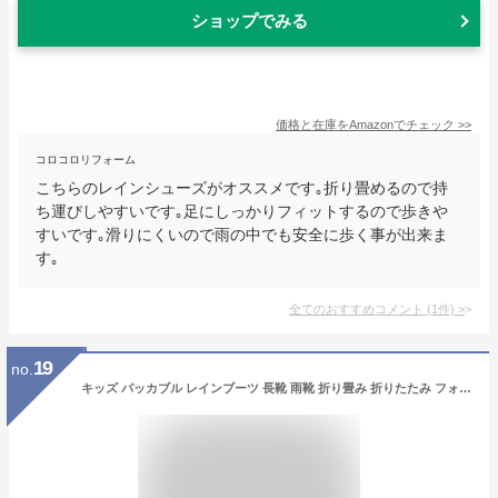
ショップでみる
価格と在庫を
Amazon
でチェック
>>
コロコロリフォーム
こちらのレインシューズがオススメです｡折り畳めるので持
ち運びしやすいです｡足にしっかりフィットするので歩きや
すいです｡滑りにくいので雨の中でも安全に歩く事が出来ま
す｡
全てのおすすめコメント
(
1
件)
>
19
no.
キッズ パッカブル レインブーツ 長靴 雨靴 折り畳み 折りたたみ フォールディング ドローコード 幅広 防滑底 収納袋付き 黒 ブラック カーキ 17.0 18.0 19.0 20.0 21.0 22.0 23.0 24.0 25.0 xk_24065【あす楽対応】