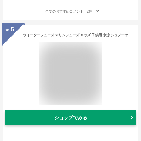
全てのおすすめコメント（2件）
5
no.
ウォーターシューズ マリンシューズ キッズ 子供用 水泳 シュノーケリング 水陸両用 アウトドア 軽量 速乾 滑り止め アクアシューズ 柔軟 ビーチシューズ 通気 折り畳み 靴 海 シューズ 梅雨 プール 陸上 運動 岩場 小学生 女の子 男の子 夏 ケガ防止 おしゃれ 排水 水遊び用
ショップでみる