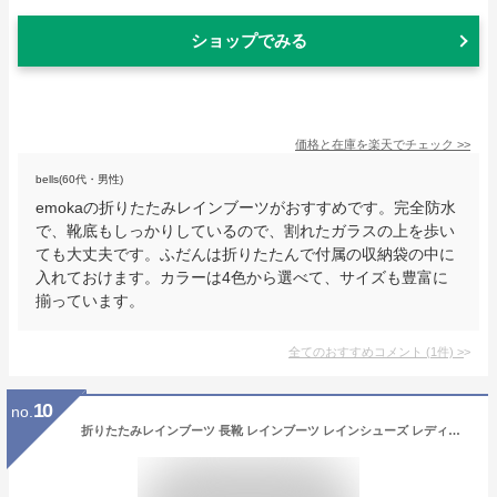
ショップでみる
価格と在庫を
楽天
でチェック
>>
bells(60代・男性)
emokaの折りたたみレインブーツがおすすめです。完全防水
で、靴底もしっかりしているので、割れたガラスの上を歩い
ても大丈夫です。ふだんは折りたたんで付属の収納袋の中に
入れておけます。カラーは4色から選べて、サイズも豊富に
揃っています。
全てのおすすめコメント
(
1
件)
>
10
no.
折りたたみレインブーツ 長靴 レインブーツ レインシューズ レディース 大人 長靴 靴 防水 完全防水 パッカブルレインブーツ 収納袋付き ゲリラ豪雨 大雨 台風 オシャレ 雨靴 通園 通学 雨 台風対策 親子 お揃い 防災 災害用 キッズ 子供 emoka