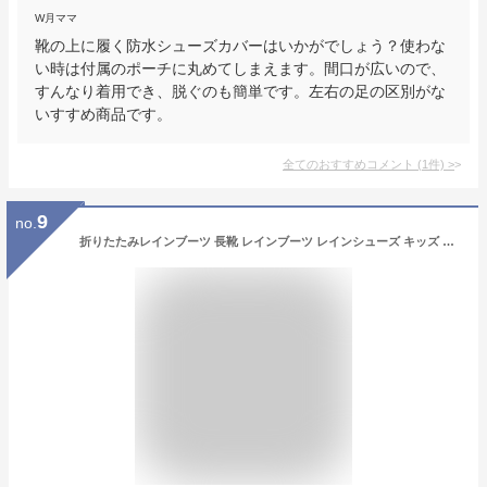
W月ママ
靴の上に履く防水シューズカバーはいかがでしょう？使わな
い時は付属のポーチに丸めてしまえます。間口が広いので、
すんなり着用でき、脱ぐのも簡単です。左右の足の区別がな
いすすめ商品です。
全てのおすすめコメント
(
1
件)
>
9
no.
折りたたみレインブーツ 長靴 レインブーツ レインシューズ キッズ 子供 長靴 靴 防水 完全防水 収納袋付き 台風 ゲリラ豪雨 大雨 おとなシック オシャレ 雨靴 通園 通学 雨 台風対策 親子 姉妹 兄弟 お揃い 防災 災害用 レディース emoka