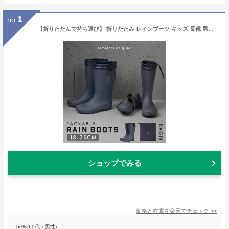
1
no.
【折りたたんで持ち運び】 折りたたみ レインブーツ キッズ 長靴 男の子 子供 長靴キッズ 18cm 19cm 20cm 21cm 22cm 23cm 24cm 25cm ジュニア おしゃれ 小学生 子ども こども 雨靴 雪 レインシューズ パッカブル インソール eimiarts
ショップでみる
価格と在庫を
楽天
でチェック
>>
bells(60代・男性)