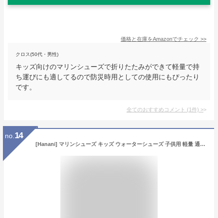
価格と在庫を
Amazon
でチェック
>>
クロス(50代・男性)
キッズ向けのマリンシューズで折りたたみができて軽量で持
ち運びにも適してるので防災時用としての使用にもぴったり
です。
全てのおすすめコメント
(
1
件)
>
14
no.
[Hanani] マリンシューズ キッズ ウォーターシューズ 子供用 軽量 通気 速乾 アクアシューズ ビーチサンダル シュノーケリング 水用靴 携帯便利 ベビーシューズ