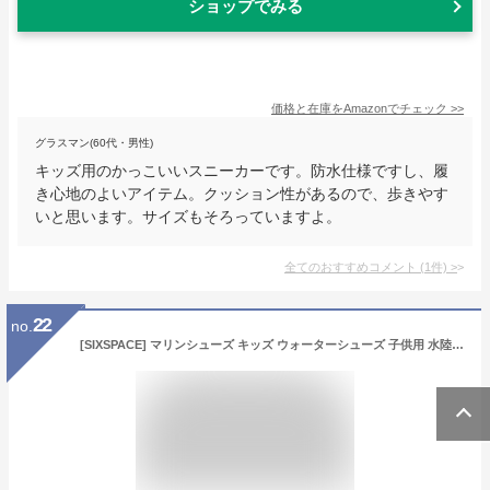
ショップでみる
価格と在庫を
Amazon
でチェック
>>
グラスマン(60代・男性)
キッズ用のかっこいいスニーカーです。防水仕様ですし、履
き心地のよいアイテム。クッション性があるので、歩きやす
いと思います。サイズもそろっていますよ。
全てのおすすめコメント
(
1
件)
>
22
no.
[SIXSPACE] マリンシューズ キッズ ウォーターシューズ 子供用 水陸両用 軽量 速乾 アクアシューズ ベビーシューズ ファーストシューズ 携帯便利 ブルー 18.5cm