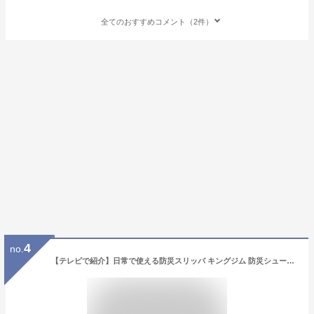
全てのおすすめコメント（2件）
4
no.
【テレビで紹介】日常で使える防災スリッパ キングジム 防災シューズ 災害避難 地震避難 防災シューズ おすすめ 地震避難 靴 子どもの防災シューズ 防災グッズ 南海トラフ地震 対策