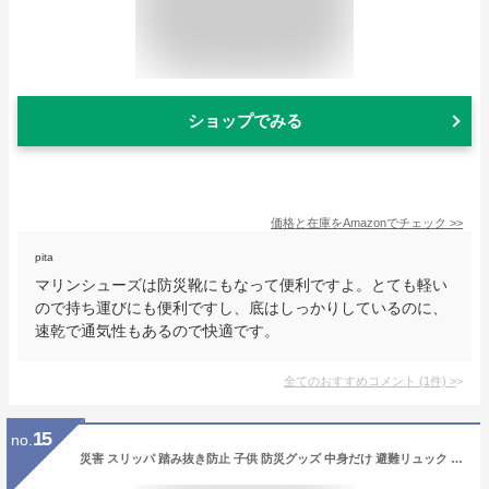
ショップでみる
価格と在庫を
Amazon
でチェック
>>
pita
マリンシューズは防災靴にもなって便利ですよ。とても軽い
ので持ち運びにも便利ですし、底はしっかりしているのに、
速乾で通気性もあるので快適です。
全てのおすすめコメント
(
1
件)
>
15
no.
災害 スリッパ 踏み抜き防止 子供 防災グッズ 中身だけ 避難リュック 女性 防災用品 防災スリッパ 折りたたみ 災害時 避難セット 避難用 釘を踏み抜かない 安全靴 キッズ ルームシューズ かかとあり 可愛い ルームスリッパ おしゃれ ルームスリッパ おしゃれ折りたたみスリッパ 災害 髪専用 超吸水 速乾 ヘアドライタオル おまけ付 (グリーン, M)