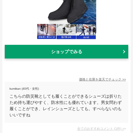
ショップでみる
価格と在庫を
楽天
でチェック
>>
kumikan (40代・女性)
こちらの防災靴としても履くことができるシューズは折りた
ため持ち運びやすく、防水性にも優れています。男女問わず
履くことができ、レインシューズとしても。すべらないのも
いいですね
全てのおすすめコメント
(
1
件)
>