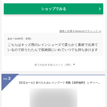
ショップでみる
価格と在庫を
Amazon
でチェック
>>
あみーみ(40代・女性)
こちらはキッズ用のレインシューズで柔らかく素材で出来て
いるので折りたたんで収納袋にいれていつでも持ち歩けます
全てのおすすめコメント（2件）
3
no.
【目玉セール】折りたたみレインブーツ 長靴【送料無料】 レディース キッズ ロング ジュニア 男の子 女の子 雪遊び 軽量 子供 TAK 18 19 20cm 21 22 23cm