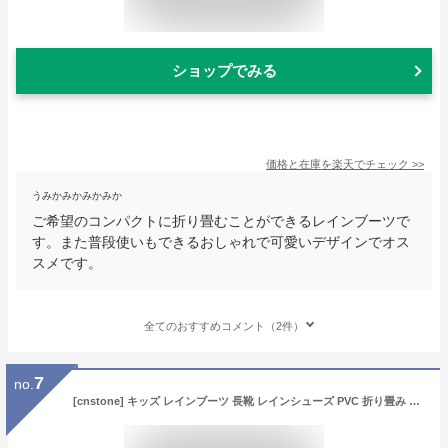
ショップでみる
価格と在庫を
楽天
でチェック
>>
うみかみかみかみか
ご希望のコンパクトに折り畳むことができるレインブーツで
す。また普段使いもできるおしゃれで可愛いデザインでオス
スメです。
全てのおすすめコメント（2件）
7
no.
[cnstone] キッズ レインブーツ 長靴 レインシューズ PVC 折り畳み 収納可能 ポケッタブル 防水 雨靴 子供用 柔らかい ノンスリップソール ガーデニング キャンプ 通学（ブラウン，22cm）