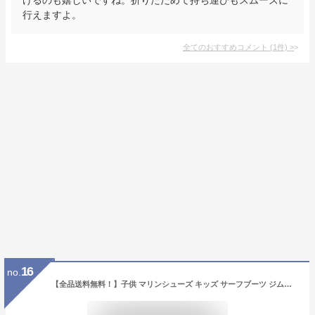
行えますよ。
全てのおすすめコメント
(
1
件)
>
16
no.
【全品送料無料！】子供 マリンシューズ キッズ サーフブーツ ジムシューズ トレーニング シューズ ヨガシューズ リーフシューズ 親子コーデ 大人同スタイル アクアシューズ ウォーター ダイビング シュ ノーケリング ビーチシューズ 軽量通気 水陸両用