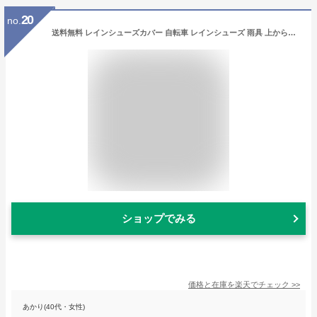
20
no.
送料無料 レインシューズカバー 自転車 レインシューズ 雨具 上からカバー 滑り止め 防水 折りたたみ 折り畳み 長靴 持ち運び 災害 防災 雨 ゲリラ 豪雨 梅雨 キッズ 子供用 レイン シューズ レインブーツカバー カバー ファスナー
ショップでみる
価格と在庫を
楽天
でチェック
>>
あかり(40代・女性)