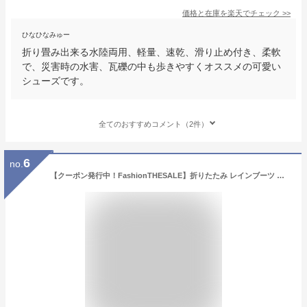
価格と在庫を
楽天
でチェック
>>
ひなひなみゅー
折り畳み出来る水陸両用、軽量、速乾、滑り止め付き、柔軟
で、災害時の水害、瓦礫の中も歩きやすくオススメの可愛い
シューズです。
全てのおすすめコメント（2件）
6
no.
【クーポン発行中！FashionTHESALE】折りたたみ レインブーツ キッズ 長靴 女の子 子供 長靴キッズ 18cm 19cm 20cm 21cm 22cm 23cm 24cm 25cm ジュニア おしゃれ 小学生 子ども こども 雨靴 雪 レインシューズ パッカブル インソール シューズバック eimiarts