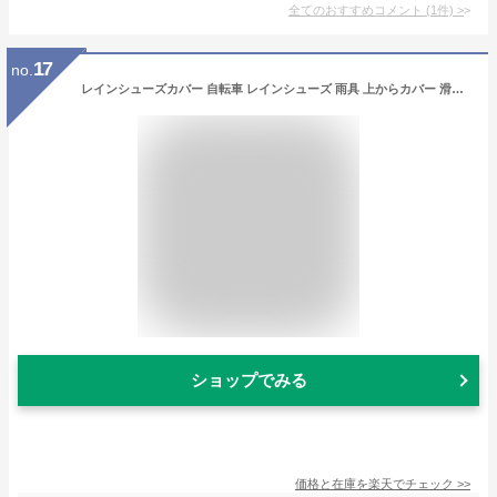
全てのおすすめコメント
(
1
件)
>
17
no.
レインシューズカバー 自転車 レインシューズ 雨具 上からカバー 滑り止め 防水 折りたたみ 折り畳み 長靴 持ち運び 災害 防災 雨 ゲリラ 豪雨 梅雨 キッズ 子供用 レイン シューズ レインブーツカバー カバー ファスナー
ショップでみる
価格と在庫を
楽天
でチェック
>>