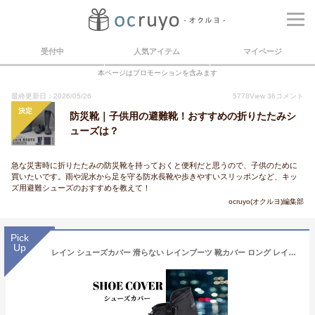
受付中
人気アイテム
マイページ
本ページはプロモーションを含みます
最終更新日：2026/05/26
5778
View
36
コメント
決定
防災靴｜子供用の避難靴！おすすめの折りたたみシ
ューズは？
急な災害時に折りたたみの防災靴を持っておくと便利だと思うので、子供のために
買いたいです。雨や泥水から足を守る防水長靴や歩きやすいスリッポンなど、キッ
ズ用避難シューズのおすすめを教えて！
ocruyo(オクルヨ)編集部
Pick
Up
レイン シューズカバー 滑らない レインブーツ 靴カバー ロング レインブーツカバー レイングッズ 雨用 防水 アウトドア 折りたたみ 折り畳み 長靴 持ち運び 雨 防災 災害 通学 ゲリラ 雨対策 梅雨 キッズ こども 子供用 メンズ レディース 男女兼用