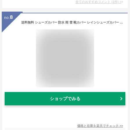
全てのおすすめコメント
(
1
件)
>
8
no.
送料無料 シューズカバー 防水 雨 雪 靴カバー レインシューズカバー レインシューズ 伸縮性 軽量 耐摩耗 耐久性 泥除け 砂遊び 持ち運び 折り畳み 滑り止め 梅雨対策 アウトドア 自転車 登山 旅行 レインカバー 長靴 防水カバー 雨靴 雨具 大人 子供 男女兼用
ショップでみる
価格と在庫を
楽天
でチェック
>>