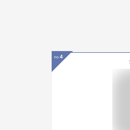
4
no.