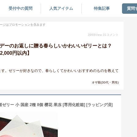
受付中の質問
人気アイテム
特集記事
質問
ージはプロモーションを含みます
3969
View
31
コメント
トデーのお返しに贈る春らしいかわいいゼリーとは？
2,000円以内】
ます。ゼリーが好きなので、春らしくてかわいいおすすめのものを教えて
オザ殿(30代・男性)
リー 小 国産 2種 8個 樱花 果冻 [専用化粧箱] [ラッピング済]