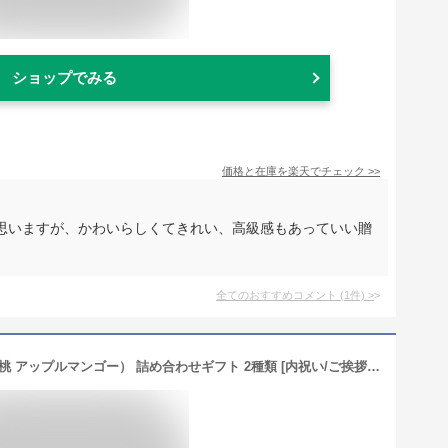
ショップでみる
価格と在庫を
楽天
でチェック
>>
思いますが、かわいらしくてきれい、高級感もあっていい贈
全てのおすすめコメント
(
1
件)
>
新宿高野 果実ピュアゼリー2入EB（白桃 アップルマンゴー） 詰め合わせギフト 2種類 [内祝い/ご挨拶/手土産] フルーツ セット (各1個入)