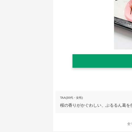
TAA(30代・女性)
桜の香りがかぐわしい、ぶるるん葛を
全