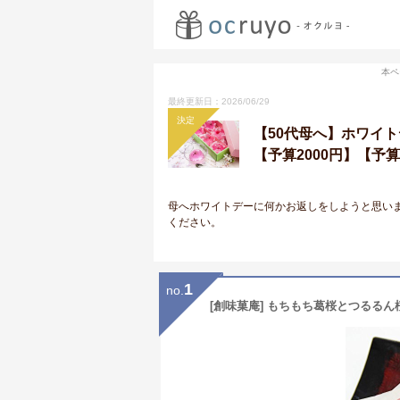
本ペ
最終更新日：2026/06/29
決定
【50代母へ】ホワイ
【予算2000円】【予算
母へホワイトデーに何かお返しをしようと思い
ください。
1
no.
[創味菓庵] もちもち葛桜とつるるん桜ゼ