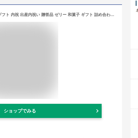
お供え お菓子 水涼花 7個入り 母の日ギフト 内祝 出産内祝い 贈答品 ゼリー 和菓子 ギフト 詰め合わせ あす楽 梅 温州みかん 甘夏 白桃 フルーツゼリー お祝い 御仏前 お供え物 お見舞い 快気祝い スイーツ 洋菓子 手土産 常温保存可 日持ち 個包装
ショップでみる