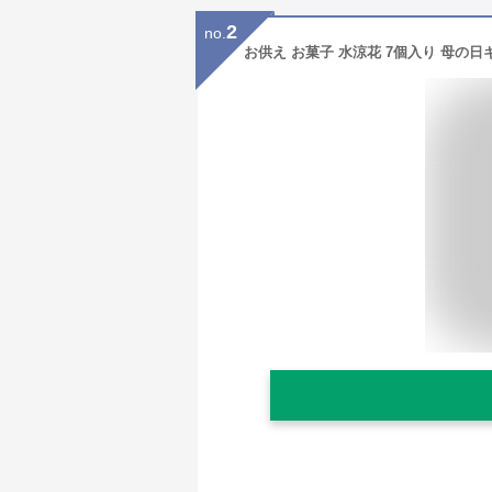
2
no.