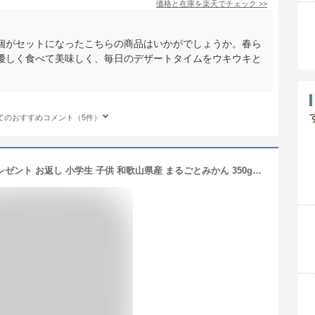
価格と在庫を
楽天
でチェック
>>
個がセットになったこちらの商品はいかがでしょうか。春ら
優しく食べて美味しく、毎日のデザートタイムをウキウキと
てのおすすめコメント（5件）
ホワイトデー まだ間に合う ギフト プレゼント お返し 小学生 子供 和歌山県産 まるごとみかん 350g退職 結婚式 産休 お礼 異動お洒落な瓶入コンポート やさしい甘さのジュレ入。丸ごとミカン ゼリー お配り5,400円以上で送料無料！※北海道、沖縄除く