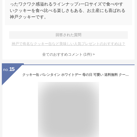
ったワクワク感溢れるラインナップ♪一口サイズで食べやす
いクッキーを食べ比べる楽しさもある、お土産にも喜ばれる
神戸クッキーです。
回答された質問
神戸で有名なクッキー缶など美味しい人気プレゼントのおすすめは？
全てのおすすめコメント
(
1
件)
>
15
no.
クッキー缶 バレンタイン ホワイトデー 母の日 可愛い 送料無料 クーポン利用で2缶目以降50％OFF かわいい ギフト お返し おしゃれ 缶入り スイーツ お菓子缶 おしゃれ クッキー 1缶 約130g 焼き菓子 誕生日 結婚祝い 出産祝い 退職祝い 父の日 3月14日までのお届け対応