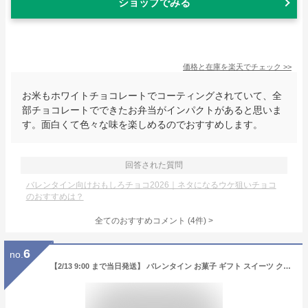
ショップでみる
価格と在庫を
楽天
でチェック
>>
お米もホワイトチョコレートでコーティングされていて、全
部チョコレートでできたお弁当がインパクトがあると思いま
す。面白くて色々な味を楽しめるのでおすすめします。
回答された質問
バレンタイン向けおもしろチョコ2026｜ネタになるウケ狙いチョコ
のおすすめは？
全てのおすすめコメント
(
4
件)
>
6
no.
【2/13 9:00 まで当日発送】 バレンタイン お菓子 ギフト スイーツ クッキー プレゼント 個包装 食品 送料無料 食べ物 焼き菓子 洋菓子 プチギフト バターサンド 菓子折り おしゃれ 美味しい サンドクッキー メープルサンドクッキー 24個 12個 6個 贈り物 御祝