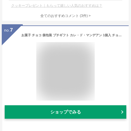
クッキープレゼント｜もらって嬉しい人気のおすすめは？
全てのおすすめコメント
(
3
件)
>
7
no.
お菓子 チョコ 個包装 プチギフト カレ・ド・マンデアン 1個入 チョコレート ナッツ フルーツ 最高峰チョコ使用 ショコラ スイーツ ギフト いちご 抹茶 かわいい 可愛い 猫 ねこ 映える 人気 お返し ハロウィン お菓子 子供 職場 転勤 大量 まとめ買い ( 即日発送・土日除く)
ショップでみる