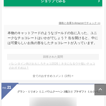
ショップでみる
価格と在庫を
Amazon
でチェック
>>
本物のキャットフードのようなゴールドの缶に入った、ユニ
ークなチョコレートはいかがでしょう？ 缶を開けると、中に
は可愛らしいお魚の形をしたチョコレートが入っています。
回答された質問
バレンタイン向けおもしろチョコ2026｜ネタになるウケ狙いチョコ
のおすすめは？
全てのおすすめコメント
(
1
件)
>
21
no.
グラン・ミリオン ミニ バウムクーヘン 2個入り プチギフト ミルクバーム チョコバーム ギフト 焼菓子 お菓子 洋菓子 贈り物 引菓子 バレンタイン ホワイトデー プレゼント ミニバウム ミニバーム