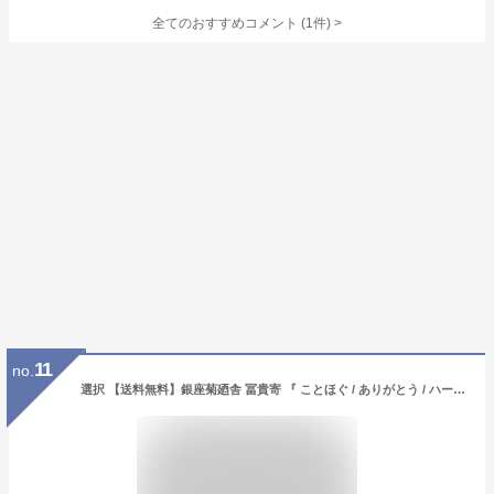
全てのおすすめコメント
(
1
件)
>
11
no.
選択 【送料無料】銀座菊廼舎 冨貴寄 『 ことほぐ / ありがとう / ハート日和 / 青丸缶 / 開運干支缶 / 特撰缶 小 中 / 桜色缶』（ふきよせ） お中元 御中元 お菓子 きくのや 銀座きくのや 手土産 東京土産 登録商標 母の日 父の日 2026 開運 開運干支