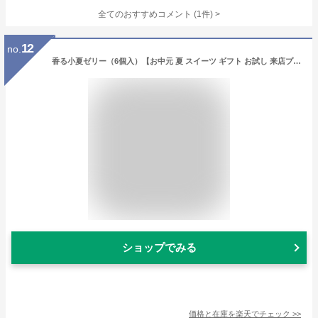
全てのおすすめコメント
(
1
件)
>
12
no.
香る小夏ゼリー（6個入）【お中元 夏 スイーツ ギフト お試し 来店プレゼント 給食 寒天 無着色 無香料 水菓子 小夏 日向夏 海洋深層水抽出法 プレゼント 出産内祝 お土産 手土産 浜幸 高知 お取り寄せスイーツ お土産 お盆】(4732)
ショップでみる
価格と在庫を
楽天
でチェック
>>