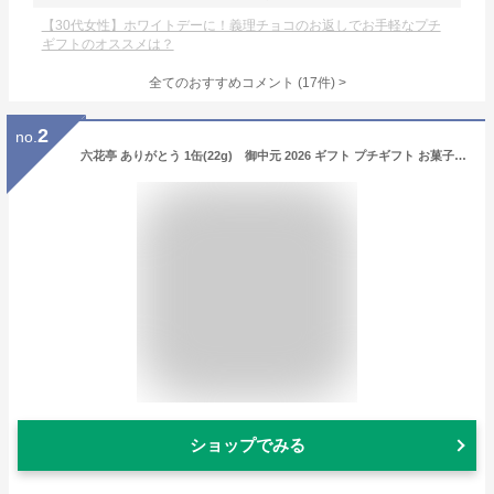
【30代女性】ホワイトデーに！義理チョコのお返しでお手軽なプチ
ギフトのオススメは？
全てのおすすめコメント
(
17
件)
>
2
no.
六花亭 ありがとう 1缶(22g) 御中元 2026 ギフト プチギフト お菓子 女性 大人 500円 かわいい 感謝の気持ち 退職 卒業 卒園 送別会 挨拶 転勤 お礼 お返し 帯広 誕生日 お祝い 大量 イベント 有名 ばらまき
ショップでみる