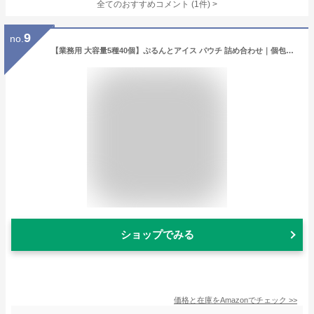
全てのおすすめコメント
(
1
件)
>
9
no.
【業務用 大容量5種40個】ぷるんとアイス パウチ 詰め合わせ｜個包装 お菓子 ばらまき イベント用 カフェオレ・グレープ・みかん・コーラ・ソーダ
ショップでみる
価格と在庫を
Amazon
でチェック
>>