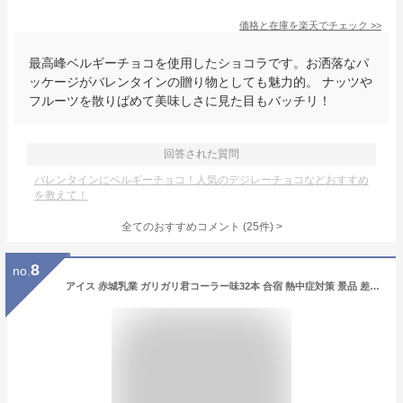
価格と在庫を
楽天
でチェック
>>
最高峰ベルギーチョコを使用したショコラです。お洒落なパ
ッケージがバレンタインの贈り物としても魅力的。 ナッツや
フルーツを散りばめて美味しさに見た目もバッチリ！
回答された質問
バレンタインにベルギーチョコ！人気のデジレーチョコなどおすすめ
を教えて！
全てのおすすめコメント
(
25
件)
>
8
no.
アイス 赤城乳業 ガリガリ君コーラー味32本 合宿 熱中症対策 景品 差し入れ 年越し お歳暮 年末年始 氷菓