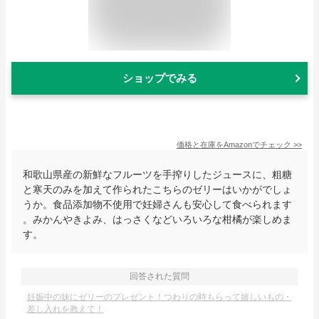
ショップでみる
価格と在庫を
Amazon
でチェック
>>
和歌山県産の新鮮なフルーツを手搾りしたジュースに、粗糖
と寒天のみを加えて作られたこちらのゼリーはいかがでしょ
うか。食品添加物不使用で妊婦さんも安心して食べられます
。みかんやきよみ、はっさくなどいろいろな柑橘が楽しめま
す。
回答された質問
妊娠中の妹にゼリーのプレゼント！つわりの時もらって嬉しいもの・
差し入れを教えて！