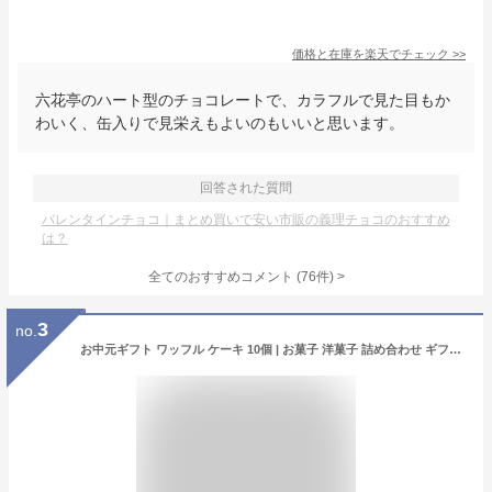
価格と在庫を
楽天
でチェック
>>
六花亭のハート型のチョコレートで、カラフルで見た目もか
わいく、缶入りで見栄えもよいのもいいと思います。
回答された質問
バレンタインチョコ｜まとめ買いで安い市販の義理チョコのおすすめ
は？
全てのおすすめコメント
(
76
件)
>
3
no.
お中元ギフト ワッフル ケーキ 10個 | お菓子 洋菓子 詰め合わせ ギフト 個包装 お中元 御中元 ワッフルケーキ スイーツ 冷凍 お取り寄せスイーツ 女性 彼女 妻 お中元スウィーツ 誕生日プレゼント ワッフルサンド かわいい おしゃれ 手土産 お礼 3000円 送料無料