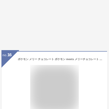
16
no.
ポケモン メリー チョコレート ポケモン meets メリーチョコレート 伝説のポケモン缶セット ギフト用袋付き バレンタイン 2026 バレンタインデー チョコ チョコレート カイオーガ グラードン レックウザ ディアルガ パルキア ギラティナ ギフト プレゼント