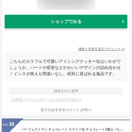
ショップでみる
価格と在庫を
楽天
でチェック
>>
こちらのカラフルで可愛いアイシングクッキー缶はいかがで
しょうか。ハートや星形などかわいいデザインの詰め合わせ
！インスタ映えも間違いなし。絶対に喜ばれる逸品です。
回答された質問
入学祝いアイシングクッキーのおすすめは？
全てのおすすめコメント
(
1
件)
>
19
no.
パーフェクトマン チョコレート スライド缶 チョコレート3個入 バレンタイン 筋肉 マッチョ 缶入り ミルクチョコ ギフト おもしろチョコ [ Pompatieオリジナルカード付き ]