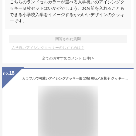
こちらのランドセルカラーが選べる入学祝いのアイシングク
ッキー８枚セットはいかがでしょう。お名前を入れることも
できる小学校入学をイメージするかわいいデザインのクッキ
ーです。
回答された質問
入学祝いアイシングクッキーのおすすめは？
全てのおすすめコメント
(
1
件)
>
18
no.
カラフルで可愛いアイシングクッキー缶 13枚 68g／お菓子 クッキー缶 ザクザク 誕生日 プレゼント ギフト プチギフト かわいい 可愛い おしゃれ 人気 美味しい プレゼント 国産 バター オリジナル デコレーション お取り寄せ 入園 入学 七五三