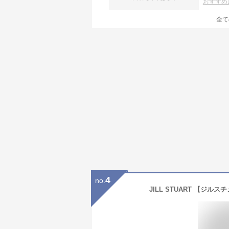
おすすめ
全て
4
no.
JILL STUART 【ジ