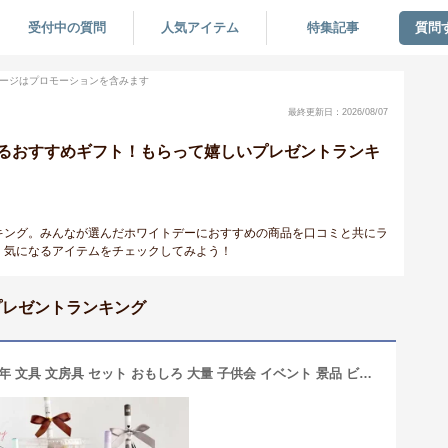
受付中の質問
人気アイテム
特集記事
質問
ージはプロモーションを含みます
最終更新日：2026/08/07
るおすすめギフト！もらって嬉しいプレゼントランキ
キング。みんなが選んだホワイトデーにおすすめの商品を口コミと共にラ
・気になるアイテムをチェックしてみよう！
プレゼントランキング
文具セット 小学生 女の子 低学年 高学年 文具 文房具 セット おもしろ 大量 子供会 イベント 景品 ビンゴ くじ引き 詰め合わせ 発表会 1000 円 子供 子ども こども 女子 プチギフト ギフト プレゼント 誕生日 お菓子 縁日 夏祭り 韓国 卒園 タピオカ 学童 塾 クリスマス