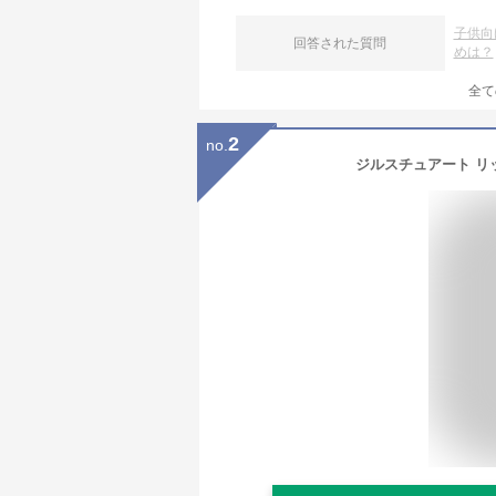
子供向
回答された質問
めは？
全て
2
no.
ジルスチュアート リ