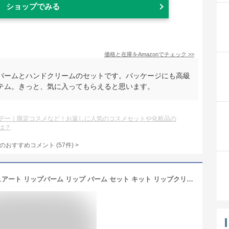
ショップでみる
価格と在庫を
Amazon
でチェック
>>
バームとハンドクリームのセットです。パッケージにも高級
テム。きっと、気に入ってもらえると思います。
デー｜限定コスメなど！お返しに人気のコスメセットや化粧品の
は？
のおすすめコメント
(
57
件)
>
【名入れ可/ラッピング済】 ジルスチュアート リップバーム リップ バーム セット キット リップクリーム JILLSTUART 鏡 ミラー ギフト リップグロウ リップスティック リップバーム プレゼント 女性 女友達 ブランド ギフトセット 化粧品 コスメ 美容 新品