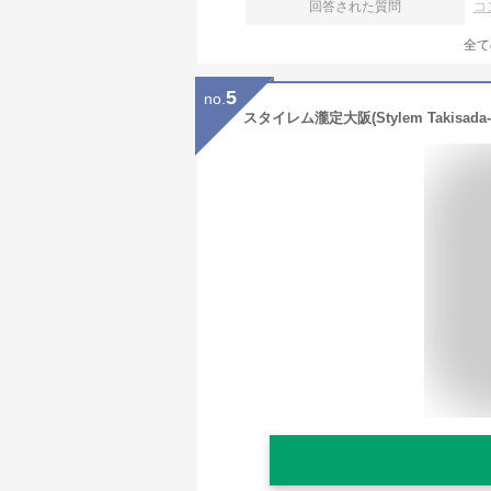
回答された質問
コ
全て
5
no.