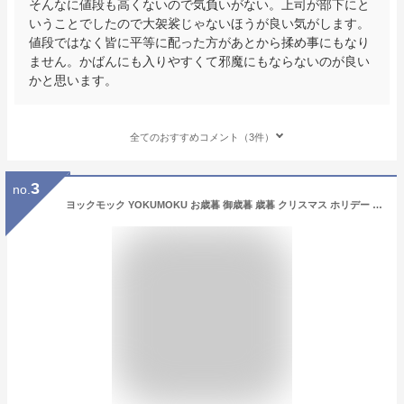
そんなに値段も高くないので気負いがない。上司が部下にと
いうことでしたので大袈裟じゃないほうが良い気がします。
値段ではなく皆に平等に配った方があとから揉め事にもなり
ません。かばんにも入りやすくて邪魔にもならないのが良い
かと思います。
全てのおすすめコメント（3件）
3
no.
ヨックモック YOKUMOKU お歳暮 御歳暮 歳暮 クリスマス ホリデー スイーツ お菓子 ギフト プレゼント 洋菓子 詰め合わせ 個包装 ホリデー シーズン アソート 26個入り