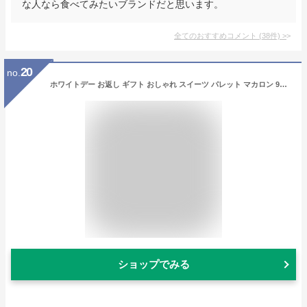
な人なら食べてみたいブランドだと思います。
全てのおすすめコメント
(
38
件)
>
20
no.
ホワイトデー お返し ギフト おしゃれ スイーツ パレット マカロン 9個 本命人気 プチギフト お祝い 内祝 お礼 出産祝かわいい プリント柄 チョココーディング お菓子 会社 上司 高級 おもしろ お取り寄せ 洋菓子 デザート 詰め合わせ 誕生日 プレゼント
ショップでみる