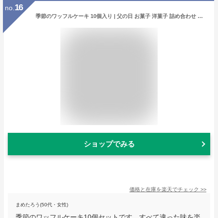
16
no.
季節のワッフルケーキ 10個入り | 父の日 お菓子 洋菓子 詰め合わせ ギフト 個包装 内祝い ワッフル ケーキ スイーツセット 冷凍 おしゃれ お取り寄せスイーツ 誕生日プレゼント 手土産 かわいい 季節のお菓子 10個セット 送料無料
ショップでみる
価格と在庫を
楽天
でチェック
>>
まめたろう(50代・女性)
季節のワッフルケーキ10個セットです。すべて違った味を楽