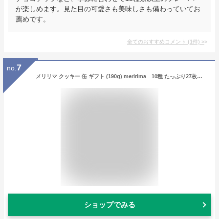
が楽しめます。見た目の可愛さも美味しさも備わっていてお
薦めです。
全てのおすすめコメント
(
1
件)
>
7
no.
メリリマ クッキー 缶 ギフト (190g) meririma 10種 たっぷり27枚 詰め合わせ アソート チョコレート 洋菓子 プレゼント スイーツ 贈り物 焼き菓子 のし 熨斗 誕生日 母の日 クリスマス バレンタイン クッキーカン
ショップでみる