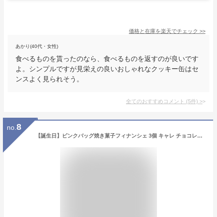
価格と在庫を
楽天
でチェック
>>
あかり(40代・女性)
食べるものを貰ったのなら、食べるものを返すのが良いです
よ。シンプルですが見栄えの良いおしゃれなクッキー缶はセ
ンスよく見られそう。
全てのおすすめコメント
(
5
件)
>
8
no.
【誕生日】ピンクバッグ焼き菓子フィナンシェ 3個 キャレ チョコレート 3個 詰め合わせ/プチギフト 誕生日 記念日 お土産 プレゼント スイーツ ギフト バレンタインデー お返し ホワイトデー