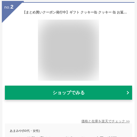
2
no.
【まとめ買いクーポン発行中】ギフト クッキー缶 クッキー 缶 お返し プチギフト かわいい おしゃれ 洋菓子 詰め合わせ プルミエール お菓子のギフト缶 チョコレート ★4個以上で送料無料★ お菓子 サブレ 缶入り ギフト バレンタイン 退職 異動 ウエディング 年賀
ショップでみる
価格と在庫を
楽天
でチェック
>>
あまみや(50代・女性)