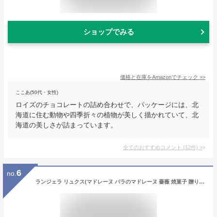
ショップでみる
価格と在庫を
Amazon
でチェック
>>
ここあ(50代・女性)
ロイズのチョコレートの詰め合わせで、パッケージには、北
海道に住む動物や四季折々の植物が美しく描かれていて、北
海道の美しさが詰まっています。
全てのおすすめコメント
(
12
件)
>
6
no.
ランジェラ リュクス(マドレーヌ バラのマドレーヌ 薔薇 焼菓子 贈り物 ギフト フラワーギフト おしゃれ 可愛い お祝い 内祝い ブライダル)