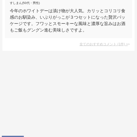
すしまん(50代・男性)
今年のホワイトデーは漬け物が大人気。カリッとコリコリ食
感のお馴染み、いぶりがっこが３つセットになった贅沢パッ
ケージです。フワッとスモーキーな風味と濃厚な旨みはお酒
もご飯もグングン進む美味しさですよ。
全てのおすすめコメント
(
1
件)
>