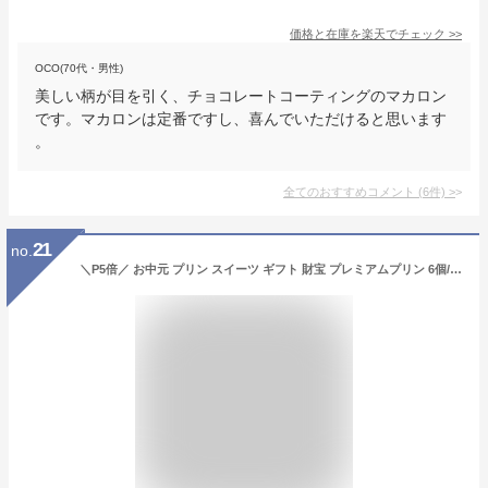
価格と在庫を
楽天
でチェック
>>
OCO(70代・男性)
美しい柄が目を引く、チョコレートコーティングのマカロン
です。マカロンは定番ですし、喜んでいただけると思います
。
全てのおすすめコメント
(
6
件)
>
21
no.
＼P5倍／ お中元 プリン スイーツ ギフト 財宝 プレミアムプリン 6個/4個 送料無料 お取り寄せ 楽天 夏ギフト 2026 御中元 誕生日 プレゼント 贈り物 内祝い お菓子 6種 チョコ 抹茶 紅はるか 安納芋 生キャラメル