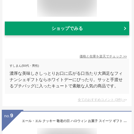
ショップでみる
価格と在庫を
楽天
でチェック
>>
すしまん(50代・男性)
濃厚な美味しさしっとりお口に広がる口当たり大満足なフィ
ナンシェギフトならホワイトデーにぴったり。サッと手渡せ
るプチバッグに入ったキュートで素敵な人気の商品です。
全てのおすすめコメント
(
3
件)
>
9
no.
エール・エル クッキー 敬老の日 ハロウィン お菓子 スイーツ ギフト コロコロワッフル 3本 詰め合わせ