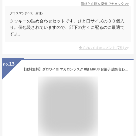
価格と在庫を
楽天
でチェック
>>
グラスマン(60代・男性)
クッキーの詰め合わせセットです。ひと口サイズの３０個入
り。個包装されていますので、部下の方々に配るのに最適で
すよ。
全てのおすすめコメント
(
7
件)
>
13
no.
【送料無料】ダロワイヨ マカロンラスク 8枚 MRU8 お菓子 詰め合わせ ギフト スイーツ 人気 おしゃれ マカロン 焼き菓子 内祝い お返し 菓子折り 出産 結婚 快気祝い 引越し 挨拶 香典返し 法事 お供え 手土産 ／ のし包装 メッセージカード無料