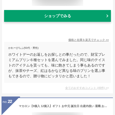
ショップでみる
価格と在庫を
楽天
でチェック
>>
かれーぴらふ(50代・男性)
ホワイトデーのお返しをお探しとの事だったので、財宝プレ
ミアムプリン６種セットを選んでみました。同じ味のテイス
トのアイテムを貰っても、味に飽きてしまう事もあるのです
が、抹茶やチーズ、紅はるかなど異なる味のプリンを選ぶ事
もできるので、贈り物にピッタリかと思いました！
全てのおすすめコメント
(
49
件)
>
22
no.
マカロン【9個入 12個入】ギフト お中元 誕生日 出産内祝い 退職 お菓子 異動 挨拶 お世話になりました 焼菓子詰合せ 個包装 プチギフト[冷] おしゃれ 可愛い スイーツ お礼 内祝い 結婚内祝い 贈り物 手土産 お祝い ありがとう 感謝 天使がくれたマカロン 送料無料