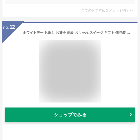
全てのおすすめコメント
(
7
件)
>
12
no.
ホワイトデー お返し お菓子 高級 おしゃれ スイーツ ギフト 個包装 クッキー 缶 がらんの小石 30個 詰め合わせ チョコ 苺 抹茶 可愛い 人気 お取り寄せ プチギフト 洋菓子 焼き菓子 誕生日プレゼント お礼 内祝い 出産祝い 退職祝い 挨拶 職場 彼女 妻 子供 お配り 送料無料
ショップでみる