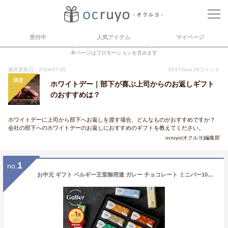
受付中
人気アイテム
マイページ
本ページはプロモーションを含みます
最終更新日：2026/07/20
9537
View
28
コメント
決定
ホワイトデー｜部下が喜ぶ上司からのお返しギフト
のおすすめは？
ホワイトデーに上司から部下へお返しを渡す場合、どんなものがおすすめですか？
会社の部下へのホワイトデーのお返しにおすすめのギフトを教えてください。
ocruyo(オクルヨ)編集部
1
no.
お中元 ギフト ベルギー王室御用達 ガレー チョコレート ミニバー10本入(送料込) 詰め合わせ 2026 御 中元 夏 ギフト お菓子 スイーツ チョコ 個包装 小分け 会社 職場 退職 祝い 挨拶 お礼 出産 内祝い お返し 手土産 誕生日 プレゼント 有名 高級 可愛い おしゃれ 人気