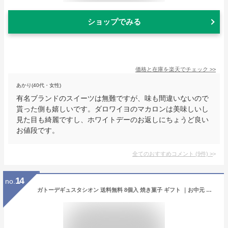
ショップでみる
価格と在庫を
楽天
でチェック
>>
あかり(40代・女性)
有名ブランドのスイーツは無難ですが、味も間違いないので
貰った側も嬉しいです。ダロワイヨのマカロンは美味しいし
見た目も綺麗ですし、ホワイトデーのお返しにちょうど良い
お値段です。
全てのおすすめコメント
(
9
件)
>
14
no.
ガトーデギュスタシオン 送料無料 8個入 焼き菓子 ギフト ｜お中元 個包装 お菓子 スイーツ 詰め合わせ お返し 内祝い 出産 結婚 お供え お土産 洋菓子 プレゼント 手土産 常温 贈り物 贈答品 神戸 グレゴリーコレ