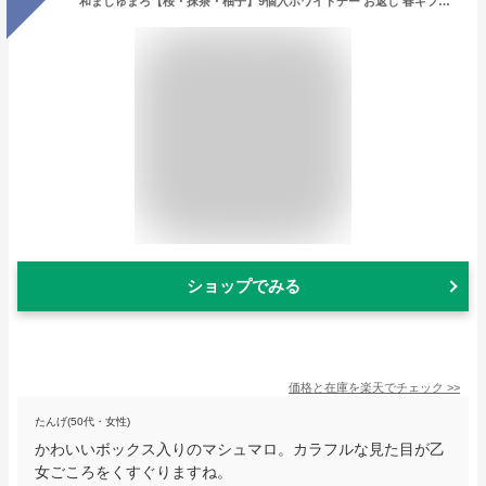
和ましゅまろ【桜・抹茶・柚子】9個入ホワイトデー お返し 春ギフト マシュマロ 限定 ギフト プチギフト プレゼント スイーツ お菓子 ギモーヴ チョコレート チョコ お取り寄せ 桜マシュマロ 抹茶マシュマロ 柚子マシュマロ
ショップでみる
価格と在庫を
楽天
でチェック
>>
たんげ(50代・女性)
かわいいボックス入りのマシュマロ。カラフルな見た目が乙
女ごころをくすぐりますね。