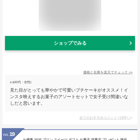
ショップでみる
価格と在庫を
楽天
でチェック
>>
s.i(40代・女性)
見た目がとっても華やかで可愛いプチケーキがオススメ！イ
ンスタ映えするお菓子のアソートセットで女子受け間違いな
しだと思います。
全てのおすすめコメント
(
19
件)
>
19
no.
お歳暮 2025 プリン スイーツ ギフト お菓子 洋菓子 プレゼント 誕生日 人気 おすすめ 可愛い 高級 神戸プリン 壷プリン 壺プリン 神戸スイーツ 神戸フランツ神戸魔法の壷プリン (R) 4個入スイーツギフト 贈り物 ぷりん