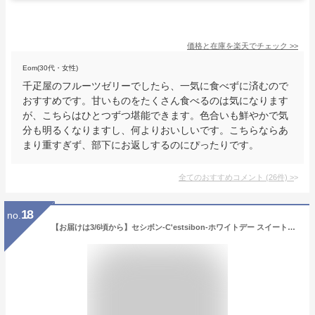
価格と在庫を
楽天
でチェック
>>
Eom(30代・女性)
千疋屋のフルーツゼリーでしたら、一気に食べずに済むので
おすすめです。甘いものをたくさん食べるのは気になります
が、こちらはひとつずつ堪能できます。色合いも鮮やかで気
分も明るくなりますし、何よりおいしいです。こちらならあ
まり重すぎず、部下にお返しするのにぴったりです。
全てのおすすめコメント
(
26
件)
>
18
no.
【お届けは3/6頃から】セシボン-C'estsibon-ホワイトデー スイートハートプチケーキ10個入 ホワイトデー 義理チョコ バレンタイン 義理返し お返し タルト プチフール 義理 プレゼント ギフト お取り寄せ 冷蔵 船橋屋 遅れてごめんね 送料無料 ホワイトデー限定スイーツ