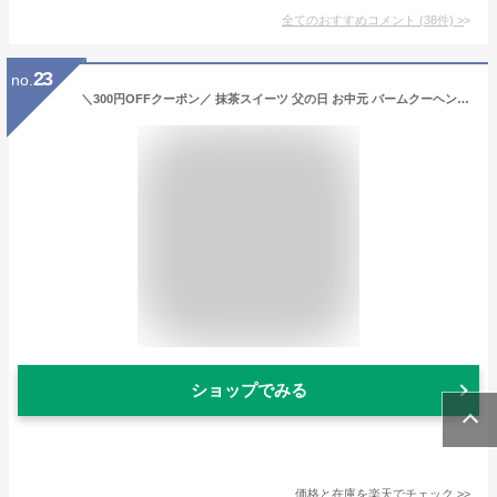
全てのおすすめコメント
(
38
件)
>
23
no.
＼300円OFFクーポン／ 抹茶スイーツ 父の日 お中元 バームクーヘン バウムクーヘン スイーツ お菓子 静岡抹茶バウムクーヘン 雅正庵 お祝い 出産内祝い 内祝い ギフト プレゼント 送料無料 焼き菓子 洋菓子 かわいい 誕生日 お返し 御供 御礼
ショップでみる
価格と在庫を
楽天
でチェック
>>