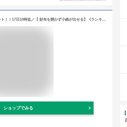
＼マラソン期間お得なクーポン+ポイント！！17日10時迄／【 財布を開かず小銭が出せる】《ランキング1位受賞！》スリム ブライドルレザー 二つ折り財布 メンズ 本革 GRACIA グラシア 大容量 BOX型小銭入れ 二つ折り 財布 プレゼント 人気 新生活 革 サイフ ギフト 送料無料
ショップでみる