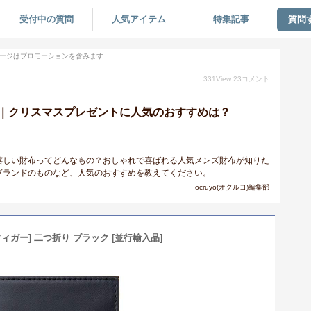
受付中の質問
人気アイテム
特集記事
質問
ージはプロモーションを含みます
331
View
23
コメント
｜クリスマスプレゼントに人気のおすすめは？
嬉しい財布ってどんなもの？おしゃれで喜ばれる人気メンズ財布が知りた
ブランドのものなど、人気のおすすめを教えてください。
ocruyo(オクルヨ)編集部
ィガー] 二つ折り ブラック [並行輸入品]