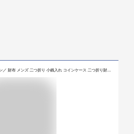
＼マラソン限定！最大15％OFFクーポン／ 財布 メンズ 二つ折り 小銭入れ コインケース 二つ折り財布 メンズ財布 コンパクト お札入れ カード入れ おしゃれ サイフ ジュニア 男の子 中学生 小学生 大容量 ファスナー 40代 50代 30代 20代 レザーウォレット 紳士用 高校生