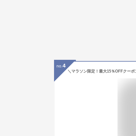
4
no.