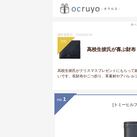
本ペ
最終更新日：2026/04/18
決定
高校生彼氏が喜ぶ財布
高校生彼氏がクリスマスプレゼントにもらって
いです。長財布や二つ折り、革素材やアパレル
1
no.
[トミーヒルフ