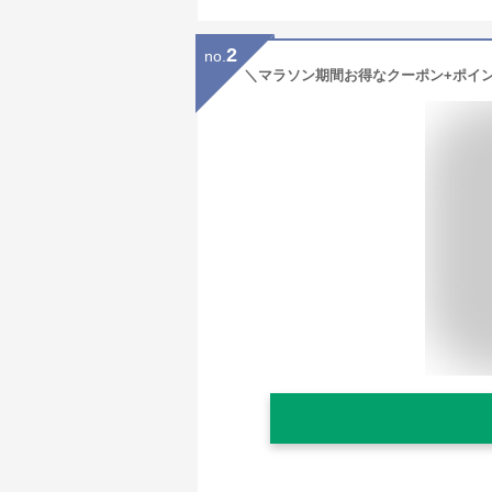
2
no.