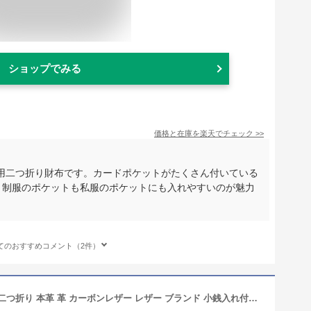
ショップでみる
価格と在庫を
楽天
でチェック
>>
用二つ折り財布です。カードポケットがたくさん付いている
す。制服のポケットも私服のポケットにも入れやすいのが魅力
てのおすすめコメント（2件）
Legare(レガーレ) 財布 メンズ 長財布 二つ折り 本革 革 カーボンレザー レザー ブランド 小銭入れ付き コインケース L字ファスナー 二つ折り財布 2つ折り レディース 化粧箱付き ギフト