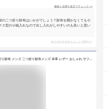
価格と在庫を
楽天
でチェック
>>
製の二つ折り財布はいかがでしょう？財布を開かなくても小
クス型の小銭入れなので出し入れがしやすいのも良いと思い
全てのおすすめコメント
(
25
件)
>
【クーポン利用で4480円】 財布 二つ折り財布 メンズ 二つ折り財布メンズ 本革 レザー おしゃれ サフィアーノレザー かっこいい 二つ折り ビジネス 紳士 中学生 高校生 大学生 10代 20代 30代 男の子 男子 男性 大人 カードがたくさん入る 財布メンズ