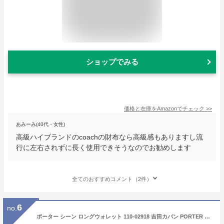
ショップでみる
価格と在庫を
Amazon
でチェック
>>
あみーみ(40代・女性)
高級ハイブランドのcoachの財布なら高級感もありますし流
行に左右されずに長く使用できそうなのでお勧めします
全てのおすすめコメント（2件）
6
no.
ポーター シーン ロングウォレット 110-02918 吉田カバン PORTER SHEEN LONG WALLET 長財布 財布 メンズ 本革 薄い ブランド シンプル かぶせ 黒 レディース フラップタイプ ファスナー 小銭入れあり 日本製