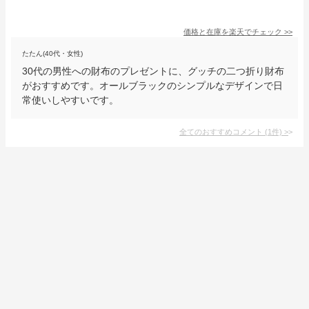
価格と在庫を
楽天
でチェック
>>
たたん(40代・女性)
30代の男性への財布のプレゼントに、グッチの二つ折り財布
がおすすめです。オールブラックのシンプルなデザインで日
常使いしやすいです。
全てのおすすめコメント
(
1
件)
>