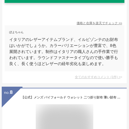
価格と在庫を
楽天
でチェック
>>
ぽよちゃん
イタリアのレザーアイテムブランド、イルビゾンテのお財布
はいかがでしょうか。カラーバリエーションが豊富で、8色
展開されています。制作はイタリアの職人さんの手作業で行
われています。ラウンドファスナータイプなので使い勝手も
良く、長く使うほどレザーの経年劣化も楽しめます。
全てのおすすめコメント
(
1
件)
>
8
no.
【公式】メンズ バイフォールド ウォレット 二つ折り財布 薄い財布 メンズ財布 本革 レザー 高級 ブランド BONAVENTURA ボナベンチュラ BWAT24