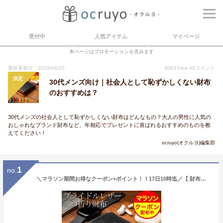
受付中
人気アイテム
マイページ
本ページはプロモーションを含みます
最終更新日：2026/04/25
8001
View
49
コメント
決定
30代メンズ向け｜社会人として恥ずかしくない財布
のおすすめは？
30代メンズの社会人として恥ずかしくない財布はどんなもの？大人の男性に人気の
おしゃれなブランド財布など、年相応でプレゼントに喜ばれるおすすめのものを教
えてください！
ocruyo(オクルヨ)編集部
1
no.
＼マラソン期間お得なクーポン+ポイント！！17日10時迄／【 財布を開かず小銭が出せる】《ランキング1位受賞！》スリム ブライドルレザー 二つ折り財布 メンズ 本革 GRACIA グラシア 大容量 BOX型小銭入れ 二つ折り 財布 プレゼント 人気 新生活 革 サイフ ギフト 送料無料