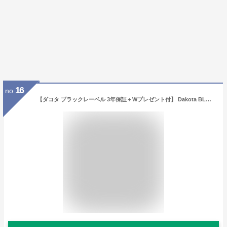
16
no.
【ダコタ ブラックレーベル 3年保証＋Wプレゼント付】 Dakota BLACK LABEL ダコタ ブラックレーベル 財布エティカ 小銭入れ付き二つ折り財布 0620320（0620310）メンズ 二つ折り ギフト ブランド ブラック 男性 定番 日常使い プレゼント 一粒万倍日 開運日