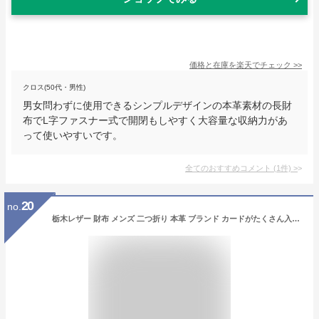
価格と在庫を
楽天
でチェック
>>
クロス(50代・男性)
男女問わずに使用できるシンプルデザインの本革素材の長財
布でL字ファスナー式で開閉もしやすく大容量な収納力があ
って使いやすいです。
全てのおすすめコメント
(
1
件)
>
20
no.
栃木レザー 財布 メンズ 二つ折り 本革 ブランド カードがたくさん入る コンパクト レディス ユニセックス 二つ折り財布 軽量 薄型 薄い財布 隠れポケット メンズ財布 日本製財布 国産 ハンドメイド コインケース 小銭入れあり 誕プレ 誕生日 バースデイ 父の日 プレゼント