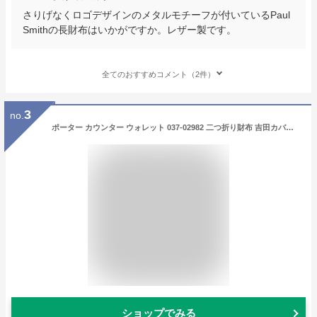
さりげなくロゴデザインのメタルモチーフが付いているPaul
Smithの長財布はいかがですか。レザー製です。
全てのおすすめコメント（2件）
3
no.
ポーター カウンター ウォレット 037-02982 二つ折り財布 吉田カバン PORTER COUNTER メンズ レディース ブランド 小銭入れあり カード 革 本革 お洒落 大人 かっこいい ビジネス 黒 ネイビー 30代 40代 50代 日本製
ショップでみる