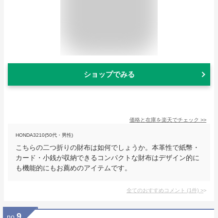
ショップでみる
価格と在庫を
楽天
でチェック
>>
HONDA3210(50代・男性)
こちらの二つ折りの財布は如何でしょうか。本革性で紙幣・
カード・小銭が収納できるコンパクトな財布はデザイン的に
も機能的にもお薦めのアイテムです。
全てのおすすめコメント
(
1
件)
>
9
no.