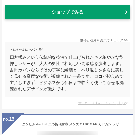
ショップでみる
価格と在庫を
楽天
でチェック
>>
あねるかよね(40代・男性)
四方揉みという伝統的な技法で仕上げられたキメ細やかな型
押しレザーが、大人の男性に相応しい高級感を演出します。
吉田カバンならではの丁寧な縫製と、ヘリ返しをさらに美し
く見せる高度な技術が凝縮された一品です。ロゴが控えめで
主張しすぎず、ビジネスから休日まで幅広く使いこなせる洗
練されたデザインが魅力です。
全てのおすすめコメント
(
1
件)
>
13
no.
ダンヒル dunhill 二つ折り財布 メンズ CADOGAN カドガン レザー ブラック DU18F2320CA001 箔押し名入れ可(工賃別売り) 【スペシャルラッピング660円(別売り)】