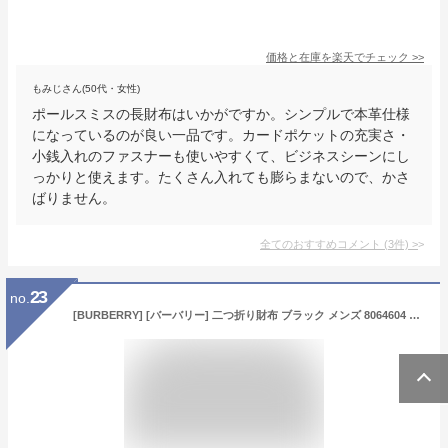
価格と在庫を
楽天
でチェック
>>
もみじさん(50代・女性)
ポールスミスの長財布はいかがですか。シンプルで本革仕様
になっているのが良い一品です。カードポケットの充実さ・
小銭入れのファスナーも使いやすくて、ビジネスシーンにし
っかりと使えます。たくさん入れても膨らまないので、かさ
ばりません。
全てのおすすめコメント
(
3
件)
>
23
no.
[BURBERRY] [バーバリー] 二つ折り財布 ブラック メンズ 8064604 8070201 A1208 [並行輸入品]