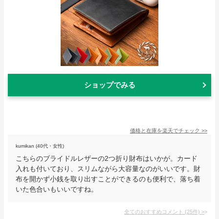
ショップでみる
価格と在庫を
楽天
でチェック
>>
kumikan (40代・女性)
こちらのブライドルレザーの2つ折り財布はいかが。カード
入れも付いており、スリムながら大容量なのがいいです。財
布を開かず小銭を取り出すことができるのも便利で、落ち着
いた色合いもいいですね。
全てのおすすめコメント
(
25
件)
>