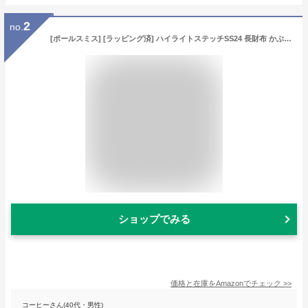
2
no.
[ポールスミス] [ラッピング済] ハイライトステッチSS24 長財布 かぶせ レザー 小銭入れ 牛革 革 813006 P855 ショップバッグ付 (ブラック, 名入れなし)
ショップでみる
価格と在庫を
Amazon
でチェック
>>
コーヒーさん(40代・男性)