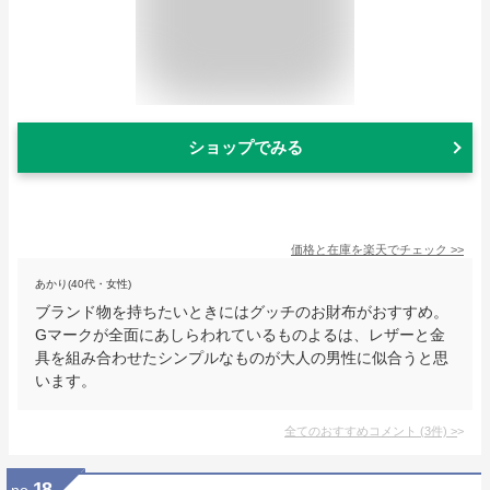
ショップでみる
価格と在庫を
楽天
でチェック
>>
あかり(40代・女性)
ブランド物を持ちたいときにはグッチのお財布がおすすめ。
Gマークが全面にあしらわれているものよるは、レザーと金
具を組み合わせたシンプルなものが大人の男性に似合うと思
います。
全てのおすすめコメント
(
3
件)
>
18
no.