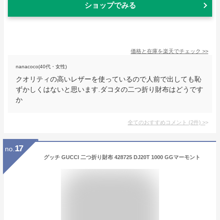
ショップでみる
価格と在庫を
楽天
でチェック
>>
nanacoco(40代・女性)
クオリティの高いレザーを使っているので人前で出しても恥
ずかしくはないと思います.ダコタの二つ折り財布はどうです
か
全てのおすすめコメント
(
2
件)
>
17
no.
グッチ GUCCI 二つ折り財布 428725 DJ20T 1000 GGマーモント