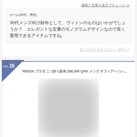
価格と在庫を
楽天
でチェック
>>
かーん(50代・男性)
30代メンズ向け財布として、ヴィトンのものはいかがでしょ
うか？ エレガントな定番のモノグラムデザインなので長く
愛用できるアイテムですね。
全てのおすすめコメント
(
2
件)
>
15
no.
PRADA プラダ 二つ折り財布 2ML049 QHH メンズ サフィアーノレザー トライアングルロゴ ミニ財布 小銭入れあり F0002/NERO【dc_kikaku】