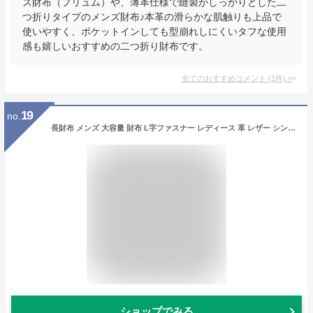
ズ財布（プリュム）や、薄革仕様で縫製がしっかりとした二
つ折りタイプのメンズ財布♪本革の滑らかな肌触りも上品で
使いやすく、ポケットインしても型崩れしにくいタフな使用
感も嬉しいおすすめの二つ折り財布です。
全てのおすすめコメント
(
1
件)
>
19
no.
長財布 メンズ 大容量 財布 L字ファスナー レディース 革 レザー シンプル 仕分け TIDY 人気 父の日 父の日 プレゼント ギフト ブランド 父の日 ハレルヤ hallelujah
ショップでみる