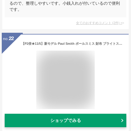
るので、整理しやすいです。小銭入れが付いているので便利
です。
全てのおすすめコメント
(
2
件)
>
22
no.
【P2倍★11/5】新モデル Paul Smith ポールスミス 財布 ブライトストライププラー SS24 長財布 ラウンドファスナー 813019 P917 レザー 本革 メンズ レディース ブランド 正規品 新品 ギフト クリスマスプレゼント 男性 誕生日 【名入れ可】
ショップでみる