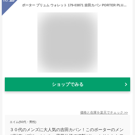
ポーター プリュム ウォレット 179-03871 吉田カバン PORTER PLUME WALLET 二つ折り財布 二つ折り 財布 小銭入れあり ブランド 小さい 本革 薄い レディース カード 黒 日本製
ショップでみる
価格と在庫を
楽天
でチェック
>>
エイム(50代・男性)
３０代のメンズに大人気の吉田カバン！このポーターのメン