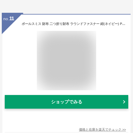
11
no.
ポールスミス 財布 二つ折り財布 ラウンドファスナー 紺(ネイビー) Paul Smith bps732-31 メンズ 紳士 ギフト 定番 彼氏 彼女 プレゼント
ショップでみる
価格と在庫を
楽天
でチェック
>>