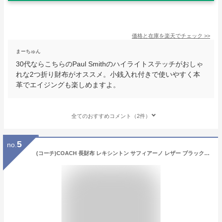
価格と在庫を
楽天
でチェック
>>
まーちゅん
30代ならこちらのPaul Smithのハイライトステッチがおしゃ
れな2つ折り財布がオススメ。小銭入れ付きで使いやすく本
革でエイジングも楽しめますよ。
全てのおすすめコメント（2件）
5
no.
(コーチ)COACH 長財布 レキシントン サフィアーノ レザー ブラック アウトレット メンズ [ブランド][アウトレット]f74769blk [並行輸入品]