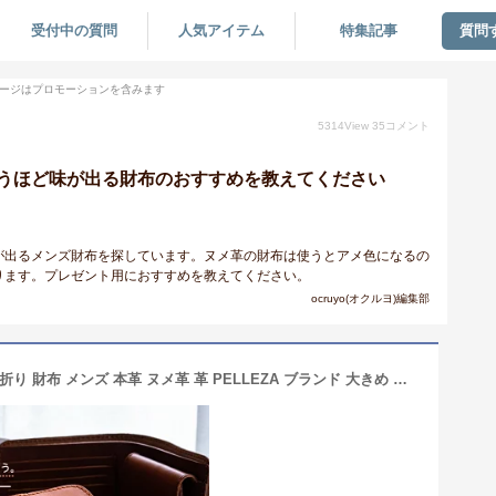
受付中の質問
人気アイテム
特集記事
質問
ージはプロモーションを含みます
5314
View
35
コメント
うほど味が出る財布のおすすめを教えてください
が出るメンズ財布を探しています。ヌメ革の財布は使うとアメ色になるの
ります。プレゼント用におすすめを教えてください。
ocruyo(オクルヨ)編集部
【着後レビュー特典】栃木レザー 二つ折り 財布 メンズ 本革 ヌメ革 革 PELLEZA ブランド 大きめ 小銭入れ プレゼント シンプル 日本製 ギフト 誕生日 ラッピング