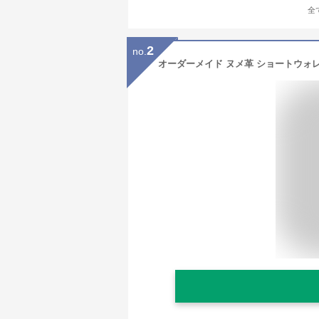
全
2
no.