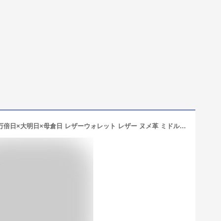
ミドルウォレット 革財布 メンズ 一粒万倍日×大明日×母倉日 レザーウォレット レザー ヌメ革 ミドル財布 ミドル 革 ヌメ革財布 栃木レザー 財布 二つ折り 本革財布 手縫い 本革 職人 手作り 日本製 ボックス 小銭入れ ブランド