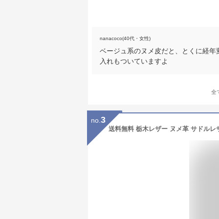
nanacoco(40代・女性)
ベージュ系のヌメ皮だと、とくに経年
入れもついていますよ
全
3
no.