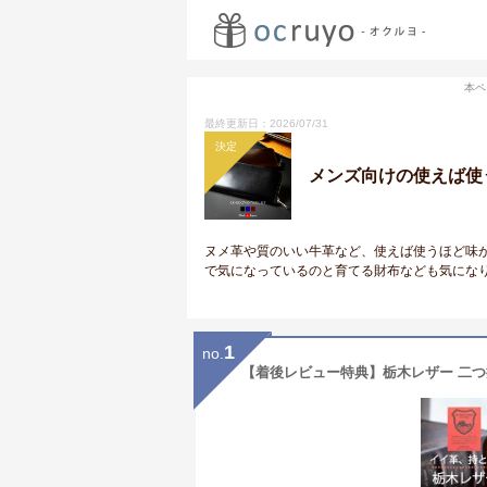
本ペ
最終更新日：2026/07/31
決定
メンズ向けの使えば使
ヌメ革や質のいい牛革など、使えば使うほど味
で気になっているのと育てる財布なども気にな
1
no.