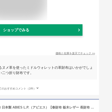
ショップでみる
価格と在庫を
楽天
でチェック
>>
るヌメ革を使ったミドルウォレットの革財布はいかがでしょ
い二つ折り財布です。
てのおすすめコメント（2件）
日本最高峰のヌメ革 栃木レザー 長財布 日本製 ABIES L.P.（アビエス）【春財布 栃木レザー 長財布 メンズ 本革 財布 小銭入れ付き 長サイフ men's 薄型 長財布 メンズ 薄い 本革財布 ながさいふ 栃木レザー 財布 誕生日プレゼント 男性 本革 財布 メンズ 長財布 leather】