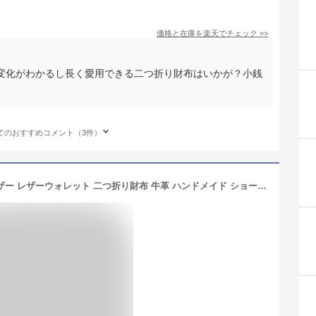
価格と在庫を
楽天
でチェック
>>
変化がわかるし長く愛用できる二つ折り財布はいかが？小銭
てのおすすめコメント（3件）
送料無料 栃木レザー ヌメ革 サドルレザー レザーウォレット 二つ折り財布 牛革 ハンドメイド ショートウォレット 赤 レッド dl009tg19rd