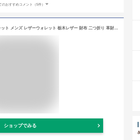
てのおすすめコメント（5件）
オーダーメイド ヌメ革 ショートウォレット メンズ レザーウォレット 栃木レザー 財布 二つ折り 革財布 ヌメ革財布 プレゼント 男性用 革 本革 革小物 本革財布 日本製 ハンドメイド 手作り 手縫い 職人 ナチュラル 飴色 長い かぶせ小銭入れ
ショップでみる