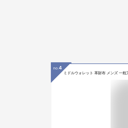
4
no.