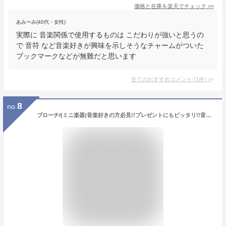
価格と在庫を
楽天
でチェック
>>
あみーみ(40代・女性)
実際に 音楽関係で使用するものは こだわりが強いと思うの
で 音符 など音楽好きが興味を示しそうなチャームがついた
ブックマークなどが無難だと思います
全てのおすすめコメント
(
1
件)
>
8
no.
ブローチ/(ミニ楽器)音楽好きの方必見!!プレゼントにもピッタリ!!音楽ミュージックピンブローチバッジ クラシックコンサート フォーマルアクセサリー 入学式 発表会 小さめ カジュアル ピアノ バイオリン フルート サックス ハープ ト音記号