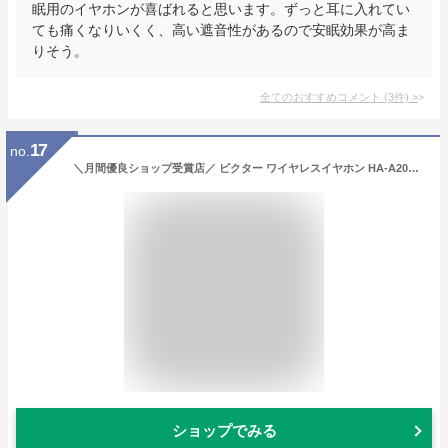
眠用のイヤホンが喜ばれると思います。ずっと耳に入れてい
ても痛くなりいくく、高い遮音性があるので安眠効果が高ま
りそう。
全てのおすすめコメント
(
3
件)
>
17
no.
＼月間優良ショップ受賞店／ ビクター ワイヤレスイヤホン HA-A20T 完全ワイヤレスイヤホン Victor JVC ケンウッド スティック型 高音質 ワンボタン ボリューム調整 Bluetooth 防水 ハンズフリー ピンク ブラック ホワイト グリーン プレゼント ギフトラッピング対象品
ショップでみる