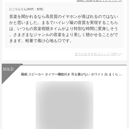
にこりんりん(30代・女性)
音楽を聞かれるなら高音質のイヤホンが喜ばれるのではない
かと思いました。まるでハイレゾ級の音質を実現するこちら
は、いつもの音楽視聴タイムがより特別な時間に変身しそう
。さまざまなジャンルの音楽をより美しく聴かせることがで
きます。軽量で着け心地も◎です。
全てのおすすめコメント
(
2
件)
>
SOLD
睡眠 スピーカー タイマー機能付き 耳を塞がない ホワイト 白 まくら 枕 寝ながら bluetooth 5.4 ワイヤレス 軽量 不眠 ホワイトノイズマシン 睡眠ステレオオーディオ ピロースピーカー スリープスピーカー デジタル表示機能付き タイマー機能 手動音量調整 枕 寝ながら