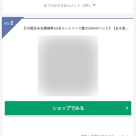
全てのおすすめコメント（2件）
2
no.
【7/5限定★当選確率1/2★エントリーで最大100%Pバック】【あす楽】RERUU ワイヤレスイヤホン ノイズキャンセリング付｜RE-HP002 カナル型 通話 防滴 生活防水 IPX5 Bluetooth 片耳モード 天然木使用 軽量 ランニング USB Type-c レル―
ショップでみる