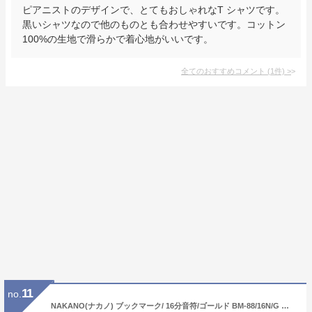
ピアニストのデザインで、とてもおしゃれなT シャツです。
黒いシャツなので他のものとも合わせやすいです。コットン
100%の生地で滑らかで着心地がいいです。
全てのおすすめコメント
(
1
件)
>
11
no.
NAKANO(ナカノ) ブックマーク/ 16分音符/ゴールド BM-88/16N/G 【送料無料】【smtb-KD】【RCP】：-p2