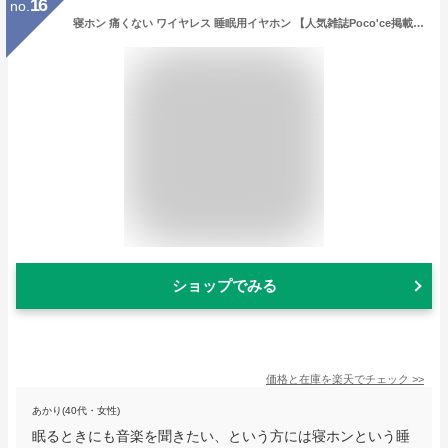
16
no.
寝ホン 痛くない ワイヤレス 睡眠用イヤホン 【人気雑誌Poco'ce掲載 話題の寝ホン】 Bluetooth 寝ながら 完全ワイヤレスイヤホン ミニサイズ 超小型 カナル型 高遮音性 左右分離型 片耳/両耳 自動ペアリング 通話 Type‐C iOS Android 送料無料 /slear001
ショップでみる
価格と在庫を
楽天
でチェック
>>
あかり(40代・女性)
眠るときにも音楽を聞きたい、という方には寝ホンという睡