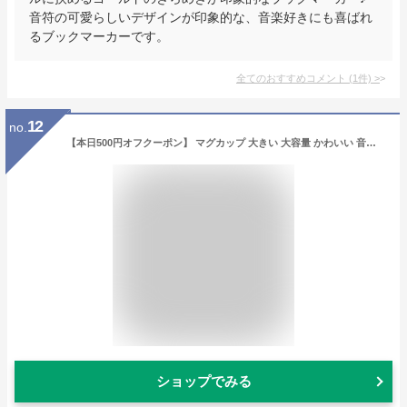
音符の可愛らしいデザインが印象的な、音楽好きにも喜ばれ
るブックマーカーです。
全てのおすすめコメント
(
1
件)
>
12
no.
【本日500円オフクーポン】 マグカップ 大きい 大容量 かわいい 音楽 雑貨 プレゼント ギフト 音楽雑貨 ピアノ バイオリン ギター お祝い アメリカン サイズ おしゃれ 安い 400ml ト音記号 ミュージック 送料無料 カップ td
ショップでみる