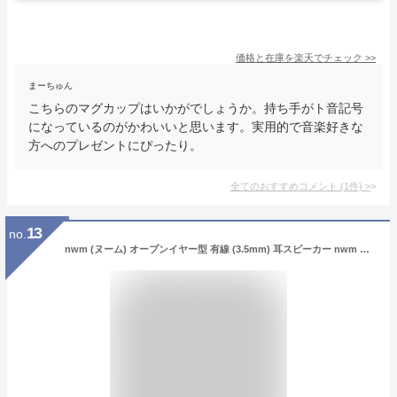
価格と在庫を
楽天
でチェック
>>
まーちゅん
こちらのマグカップはいかがでしょうか。持ち手がト音記号
になっているのがかわいいと思います。実用的で音楽好きな
方へのプレゼントにぴったり。
全てのおすすめコメント
(
1
件)
>
13
no.
nwm (ヌーム) オープンイヤー型 有線 (3.5mm) 耳スピーカー nwm WIRED | 耳をふさがない イヤホン 耳スピ NTT sonority