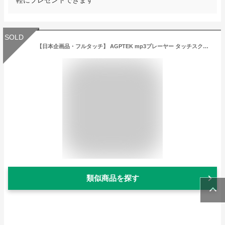
SOLD
【日本企画品・フルタッチ】 AGPTEK mp3プレーヤー タッチスクリーン Bluetooth5.3 音楽プレーヤー 2.8インチ大画面 フルタッチパネル 64GB 音楽プレーヤー スピーカー搭載 デジタルオーディオプレーヤー HIFI高音質 映画鑑賞/スマホ転送/FMラジオ/録音 母の日 プレゼント
類似商品を探す