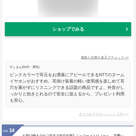
ショップでみる
価格と在庫を
楽天
でチェック
>>
すしまん(50代・男性)
ピンクカラーで耳元をお洒落にアピールできるNTTのヌーム
イヤホンがおすすめ。耳掛け装着の軽い使用感を楽しめて耳
穴を塞がずにリスニングできる話題の商品ですよ。外音がし
っかりと効きとれるので安全に扱えるから、プレゼント利用
も安心。
全てのおすすめコメント
(
1
件)
>
14
no.
お昼12時までのご注文で当日出荷】ニッコーメトロノーム 可愛い アイボリー ピンク レッド ブルー ブラック イエロー ラベンダー グリーン アクアマリン【名古屋のピアノ専門店】【YZ】