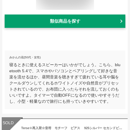
類似商品を探す
みかんの花(50代・女性)
寝るときに使えるスピーカーはいかがでしょう。こちら、blu
etooth 5.4で、スマホやパソコンとペアリングして好きな音
楽を流せるほか、昼間音楽を聴きすぎて疲れている耳や脳を
クールダウンしてくれるホワイトノイズや自然音がプリセッ
トされているので、お布団に入ったらそれを流しておくのも
いいですよ。タイマーで自動OFFになるので使いやすそうだ
し、小型・軽量なので旅行にも持っていきやすいです。
SOLD
Terse☆再入荷☆音符 モチーフ ピアス 925シルバー セカンドピアス 2個セット 音楽好きのあなたにぴったり♪音符 ト音記号モチーフ シンプルで可愛い♪ 音楽会 発表会 地金ピアス 誕生日プレゼント シルバー （Silver）☆☆SE0037A