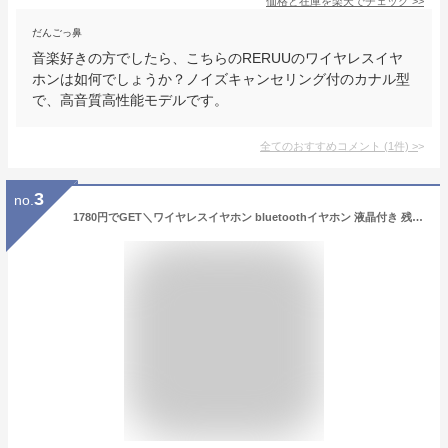
価格と在庫を
楽天
でチェック
>>
だんごっ鼻
音楽好きの方でしたら、こちらのRERUUのワイヤレスイヤ
ホンは如何でしょうか？ノイズキャンセリング付のカナル型
で、高音質高性能モデルです。
全てのおすすめコメント
(
1
件)
>
3
no.
1780円でGET＼ワイヤレスイヤホン bluetoothイヤホン 液晶付き 残量表示 Bluetooth6.0 ANC対応 イヤホン ノイズキャンセリング 自動ペアリング 60H連続再生 HiFi高音質 Type‐C急速充電 LEDディスプレイ IPX7防水 マイク内蔵 iPhone/Android 旅行/出張 Siri対応