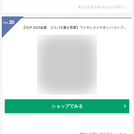
全てのおすすめコメント
(
2
件)
>
20
no.
【VGP 2023金賞、コスパ大賞を受賞】ワイヤレスイヤホン ハイレゾ Hi-Res認証 LDAC対応 SOUNDPEATS Air3 deluxe HS 完全ワイヤレスイヤホン インナーイヤー型 イヤホン 14.2mm大口径ダイナミックドライバー 高音質 通話ノイズリダクション 装着検出機能 専用アプリ付
ショップでみる
価格と在庫を
楽天
でチェック
>>