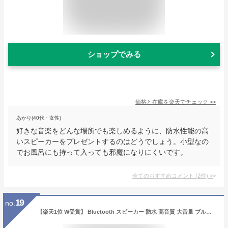
ショップでみる
価格と在庫を
楽天
でチェック
>>
あかり(40代・女性)
好きな音楽をどんな場所でも楽しめるように、防水性能の高
いスピーカーをプレゼントするのはどうでしょう。小型なの
でお風呂にも持って入っても邪魔になりにくいです。
全てのおすすめコメント
(
2
件)
>
19
no.
【楽天1位 W受賞】 Bluetooth スピーカー 防水 高音質 大音量 ブルートゥース お風呂 SDカード IPX7 ステレオ ワイヤレス ポータブル iPhone microsd おしゃれ ランダム再生 キャンプ アウトドア TV スマホ 手元 TWS プレゼント ギフト 父の日 実用的 40s HW2