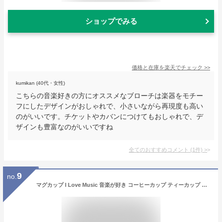
ショップでみる
価格と在庫を
楽天
でチェック
>>
kumikan (40代・女性)
こちらの音楽好きの方にオススメなブローチは楽器をモチー
フにしたデザインがおしゃれで、小さいながら再現度も高い
のがいいです。チケットやカバンにつけてもおしゃれで、デ
ザインも豊富なのがいいですね
全てのおすすめコメント
(
1
件)
>
9
no.
マグカップ I Love Music 音楽が好き コーヒーカップ ティーカップ コップ 面白い食器 かわいい 陶器 大容量 プレゼント