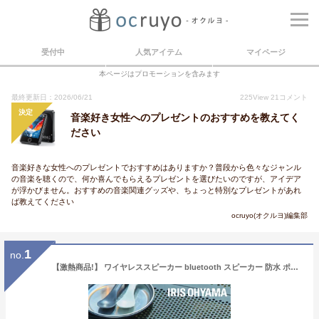
受付中
人気アイテム
マイページ
本ページはプロモーションを含みます
最終更新日：2026/06/21
225
View
21
コメント
決定
音楽好き女性へのプレゼントのおすすめを教えてく
ださい
音楽好きな女性へのプレゼントでおすすめはありますか？普段から色々なジャンル
の音楽を聴くので、何か喜んでもらえるプレゼントを選びたいのですが、アイデア
が浮かびません。おすすめの音楽関連グッズや、ちょっと特別なプレゼントがあれ
ば教えてください
ocruyo(オクルヨ)編集部
1
no.
【激熱商品!】 ワイヤレススピーカー bluetooth スピーカー 防水 ポータブル 円筒型 ステレオスピーカー 14H連続使用 コンパクト 小型 同時ペアリング ハンズフリー USB充電 簡単接続 TWS アウトドア キャンプ Bluetooth ワイヤレス ブルートゥース BTS-213-H