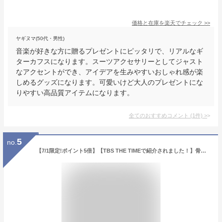
価格と在庫を
楽天
でチェック
>>
ヤギヌマ(50代・男性)
音楽が好きな方に贈るプレゼントにピッタリで、リアルなギ
ターカフスになります。スーツアクセサリーとしてジャスト
なアクセントができ、アイデアを生みやすいおしゃれ感が楽
しめるグッズになります。可愛いけど大人のプレゼントにな
りやすい高品質アイテムになります。
全てのおすすめコメント
(
1
件)
>
5
no.
【7/1限定!ポイント5倍】【TBS THE TIMEで紹介されました！】骨伝導 スピーカー bluetooth 5.3 ワイヤレス 軽量 タイマー機能付き 耳を塞がない V-BSP01 ホワイト 白 まくら 枕 睡眠 スピーカー 寝ながら