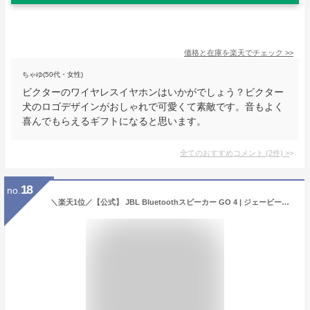
価格と在庫を
楽天
でチェック
>>
ちゃゆ(50代・女性)
ビクターのワイヤレスイヤホンはいかがでしょう？ビクター
犬のロゴデザインがおしゃれで可愛くて素敵です。音もよく
喜んでもらえるギフトになると思います。
全てのおすすめコメント
(
2
件)
>
18
no.
＼楽天1位／【公式】 JBL Bluetoothスピーカー GO 4 | ジェービーエル 防水 スピーカー Bluetooth 5.3 ブルートゥース ポータブルスピーカー ワイヤレス 屋外 アウトドア ビーチ 防塵 高音質 軽量 小型 お風呂 車内 最大7時間再生 TYPE C