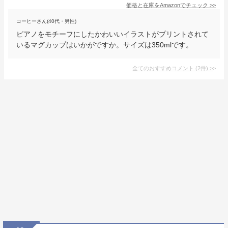
価格と在庫を
Amazon
でチェック
>>
コーヒーさん(40代・男性)
ピアノをモチーフにしたかわいいイラストがプリントされて
いるマグカップはいかがですか。サイズは350mlです。
全てのおすすめコメント
(
2
件)
>