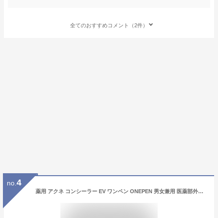
全てのおすすめコメント（2件）
4
no.
薬用 アクネ コンシーラー EV ワンペン ONEPEN 男女兼用 医薬部外品 ニキビ ベージュ カラー ナチュラル しっかりカバー シミ消し クマ消し 殺菌 消炎 保湿 肌を整える 毛穴 毛穴ケア 男女共用 トラブルケア ニキビ跡 メーカー公認店 正規品 メンズ