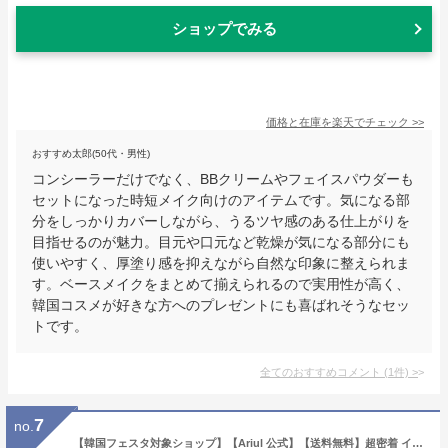
ショップでみる
価格と在庫を
楽天
でチェック
>>
おすすめ太郎(50代・男性)
コンシーラーだけでなく、BBクリームやフェイスパウダーも
セットになった時短メイク向けのアイテムです。気になる部
分をしっかりカバーしながら、うるツヤ感のある仕上がりを
目指せるのが魅力。目元や口元など乾燥が気になる部分にも
使いやすく、厚塗り感を抑えながら自然な印象に整えられま
す。ベースメイクをまとめて揃えられるので実用性が高く、
韓国コスメが好きな方へのプレゼントにも喜ばれそうなセッ
トです。
全てのおすすめコメント
(
1
件)
>
7
no.
【韓国フェスタ対象ショップ】【Ariul 公式】【送料無料】超密着 インクフェザーパーフェクトフィットコンシーラー SPF30/PA++ コンシーラー ベースメイク 韓国コスメ ヒアルロン酸 コラーゲン アリウル