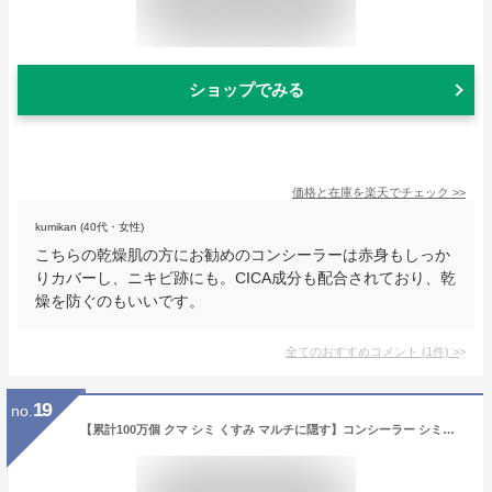
ショップでみる
価格と在庫を
楽天
でチェック
>>
kumikan (40代・女性)
こちらの乾燥肌の方にお勧めのコンシーラーは赤身もしっか
りカバーし、ニキビ跡にも。CICA成分も配合されており、乾
燥を防ぐのもいいです。
全てのおすすめコメント
(
1
件)
>
19
no.
【累計100万個 クマ シミ くすみ マルチに隠す】コンシーラー シミ消し クマ隠し シミ隠し クマ 消し 人気 カバー カバー力 ヨレない 崩れない ニキビ跡 そばかす しみ 毛穴 UV パレット オレンジ 日本製 SPF50 カバーナチュール 2個