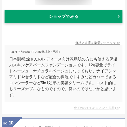
ショップでみる
価格と在庫を
楽天
でチェック
>>
しゅうそうのめいてい(80代以上・男性)
日本製/乾燥さんのレディース向け乾燥肌の方にも使える保湿
力スキンケアバームファンデーションです。12g容量でライ
トベージュ・ナチュラルベージュになっており、ナイアシン
アミドやセラミドなど配合の保湿でくすみなどカバーできる
コンシーラーなど5in1効果の美容クリームです。コスト的に
もリーズナブルなものですので、良いのではないかと思いま
す。
全てのおすすめコメント
(
1
件)
>
10
no.