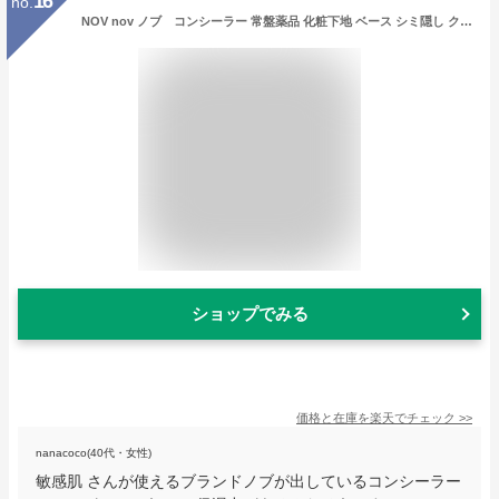
16
no.
NOV nov ノブ コンシーラー 常盤薬品 化粧下地 ベース シミ隠し クマ隠し 化粧品 敏感肌 低刺激
ショップでみる
価格と在庫を
楽天
でチェック
>>
nanacoco(40代・女性)
敏感肌 さんが使えるブランドノブが出しているコンシーラー