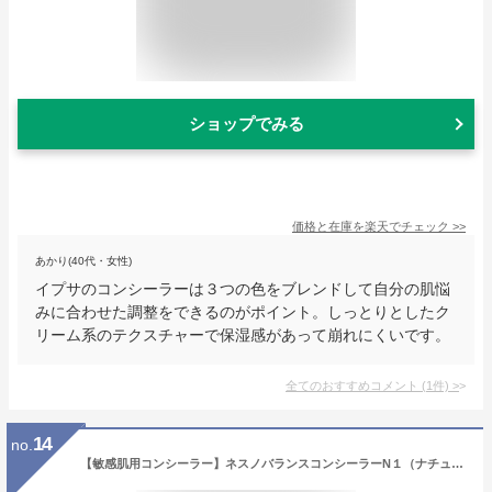
ショップでみる
価格と在庫を
楽天
でチェック
>>
あかり(40代・女性)
イプサのコンシーラーは３つの色をブレンドして自分の肌悩
みに合わせた調整をできるのがポイント。しっとりとしたク
リーム系のテクスチャーで保湿感があって崩れにくいです。
全てのおすすめコメント
(
1
件)
>
14
no.
【敏感肌用コンシーラー】ネスノバランスコンシーラーN１（ナチュラル）9g 敏感肌 低刺激 温泉ミネラル成分配合 無添加 アレルギーテスト済