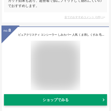
カット効果もあり、超密着で肌にフィットして崩れにくいの
でおすすめします。
全てのおすすめコメント
(
1
件)
>
8
no.
ピュアクリスティ コンシーラー しみカバー 人気 くま消し くすみ 毛穴隠し シワ隠し 髭隠し ウォータープルーフ 潤い カバー力 クリーム 日本製 アーティザン (ナチュラルベージュ（従来カラー）)
ショップでみる