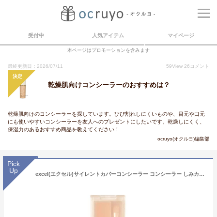
受付中
人気アイテム
マイページ
本ページはプロモーションを含みます
最終更新日：2026/07/11
59
View
26
コメント
決定
乾燥肌向けコンシーラーのおすすめは？
乾燥肌向けのコンシーラーを探しています。ひび割れしにくいものや、目元や口元
にも使いやすいコンシーラーを友人へのプレゼントにしたいです。乾燥しにくく、
保湿力のあるおすすめ商品を教えてください！
ocruyo(オクルヨ)編集部
Pick
Up
excel(エクセル)サイレントカバーコンシーラー コンシーラー しみカバー くま消し コンシーラーパレット