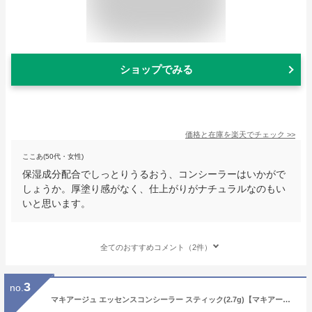
ショップでみる
価格と在庫を
楽天
でチェック
>>
ここあ(50代・女性)
保湿成分配合でしっとりうるおう、コンシーラーはいかがで
しょうか。厚塗り感がなく、仕上がりがナチュラルなのもい
いと思います。
全てのおすすめコメント（2件）
3
no.
マキアージュ エッセンスコンシーラー スティック(2.7g)【マキアージュ(MAQUillAGE)】[コンシーラー 下地 シミ消し クマ]