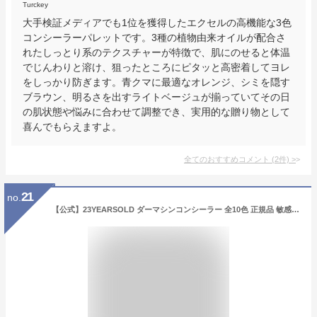
Turckey
大手検証メディアでも1位を獲得したエクセルの高機能な3色
コンシーラーパレットです。3種の植物由来オイルが配合さ
れたしっとり系のテクスチャーが特徴で、肌にのせると体温
でじんわりと溶け、狙ったところにピタッと高密着してヨレ
をしっかり防ぎます。青クマに最適なオレンジ、シミを隠す
ブラウン、明るさを出すライトベージュが揃っていてその日
の肌状態や悩みに合わせて調整でき、実用的な贈り物として
喜んでもらえますよ。
全てのおすすめコメント
(
2
件)
>
21
no.
【公式】23YEARSOLD ダーマシンコンシーラー 全10色 正規品 敏感肌対応 ダーマコンシーラー リキッド コンシーラー カバー力 ドクダミエキス配合 シミ クマ 消し 隠し あざ 傷跡 カバー 赤み 緑 筆タイプ スティック 10カラー 韓国 コスメ 薬局コスメ