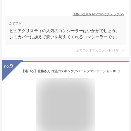
価格と在庫を
Amazon
でチェック
>>
かずフル
ピュアクリスティの人気のコンシーラーはいかがでしょう。
シミカバーに加えて潤いを与えてくれるコンシーラーです。
全てのおすすめコメント
(
1
件)
>
9
no.
【選べる】乾燥さん 保湿力スキンケアバームファンデーション 01 ライトベージュ 02 ナチュラルベージュ 12g SPF32 PA++ 乾燥肌 保湿 カバー ツヤ肌 5 in 1 乳液 美容液 クリーム ファンデ コンシーラー 化粧下地 日焼け止め BCL KANSOSAN 国内正規品 送料無料