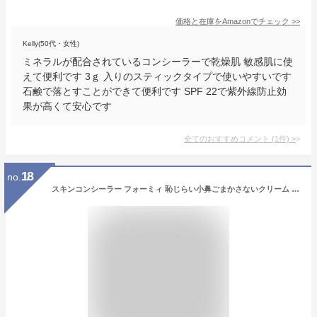
価格と在庫を
Amazon
でチェック
>>
Kelly(50代・女性)
ミネラルが配合されているコンシーラーで乾燥肌 敏感肌に使
えて便利です 3ｇ 入りのスティックタイプで使いやすいです
石鹸で落とすことができて便利です SPF 22で紫外線防止効
果が高くて安心です
全てのおすすめコメント
(
1
件)
>
18
no.
スキンコンシーラー フォーミィ 恥じらい小鼻ごまかさないクリーム | 小鼻 頬 ほほ コンシーラー コントロールカラー 赤み 美容液 プチプラ ニキビ跡 乾燥 グリーン スキンケア コンシーラー CICA ティーツリー 鼻まわり 花粉