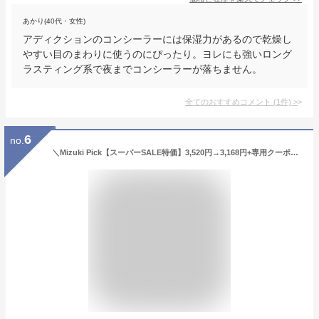
あかり(40代・女性)
アディクションのコンシーラーには保湿力があるので乾燥し
やすい目のまわりに使うのにぴったり。ヨレにも強いロング
ラスティング系で夜までコンシーラーが落ちません。
全てのおすすめコメント
(
1
件)
>
6
no.
＼Mizuki Pick【スーパーSALE特価】3,520円→3,168円+専用クーポンでさらにお得／時短メイク2点セット企画セットBBクリームフェイスパウダー下地プライマーコンシーラー崩れにくいサラサラうるツヤカバー力テカリ防止パウダーtfit韓国コスメ