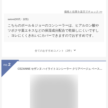
価格と在庫を
楽天
でチェック
>>
satoei(30代・女性)
こちらのポール＆ジョーのコンシーラーは、ヒアルロン酸や
ツボクサ葉エキスなどの保湿成分配合で乾燥しにくいですし
、ヨレにくくきれいにカバーできますのでおすすめです。
全てのおすすめコメント（2件）
2
no.
CEZANNE セザンヌ ハイライトコンシーラー クリアベージュ ベースメイク 化粧下地 コンシーラー 保湿 乾燥 ハイライト[ギフトラッピング対応]