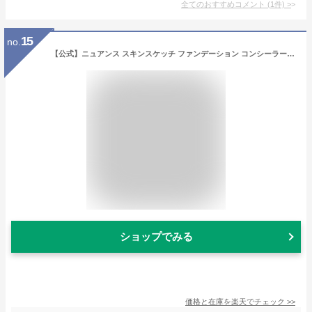
全てのおすすめコメント
(
1
件)
>
15
no.
【公式】ニュアンス スキンスケッチ ファンデーション コンシーラー スティックタイプ | 皮脂テカリ防止 ベースメイク 化粧品 保湿 乾燥肌 肌荒れ 毛穴 シミ ニキビ | OSAJI オサジ 公式ショップ 正規品
ショップでみる
価格と在庫を
楽天
でチェック
>>