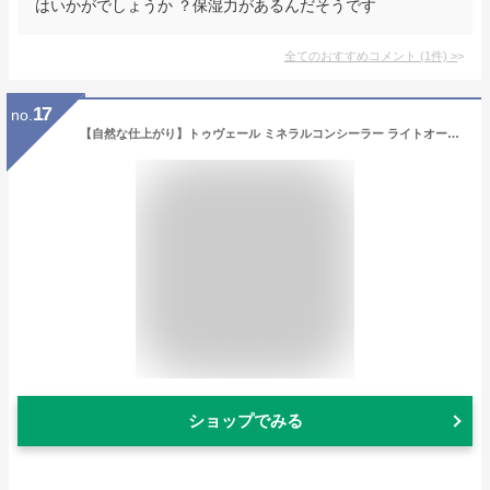
はいかがでしょうか ？保湿力があるんだそうです
全てのおすすめコメント
(
1
件)
>
17
no.
【自然な仕上がり】トゥヴェール ミネラルコンシーラー ライトオークル 3g コンシーラー スティック シミ クマ 赤み 乾燥しづらい 肌なじみ しっとり 高保湿 ツヤ ナチュラル 乾燥肌 敏感肌 石けんオフ SPF22
ショップでみる