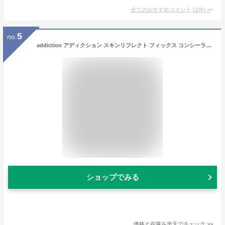
全てのおすすめコメント
(
1
件)
>
5
no.
addiction アディクション スキンリフレクト フィックス コンシーラー 6.5mL／コンシーラー 正規品 シミ・クマ・くすみを自然にカバーしながら保湿 ヨレにくい チップタイプ 化粧直し ロングラスティング 保湿カバー 毛穴補正 ベースメイク
ショップでみる
価格と在庫を
楽天
でチェック
>>