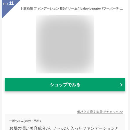
11
no.
[ 無添加 ファンデーション BBクリーム ] babu-beauteバブーボーテ カバーファンデーション＆コンシーラー 各3g / SPF50+・PA++++オーガニック ウォータープルーフ 紫外線対策 ファンデ 化粧下地 uvカット 敏感肌 乾燥肌 国産
ショップでみる
価格と在庫を
楽天
でチェック
>>
一郎ちゃん(70代・男性)
お肌の潤い美容成分が、たっぷり入ったファンデーションと