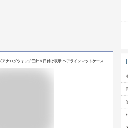
Paul Smith ポールスミス 腕時計メンズアナログウォッチ三針＆日付け表示 ヘアラインマットケースダークグレー オリーブグリーン ブラック オイルヌバックレザーベルトダイヤルアウトライン コントラストカラーブラックカモフラージュ革ベルト