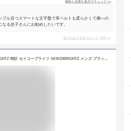
価格と在庫を
楽天
でチェック
>>
ンプル且つスマートな文字盤で革ベルトも柔らかくて腕への
になる息子さんにお勧めしたいです。
全てのおすすめコメント
(
1
件)
>
セイコー ブライツ 腕時計 SEIKO BRIGHTZ 時計 セイコーブライツ SEIKOBRIGHTZ メンズ ブラック メタル ベルト 正規品 ソーラー 電波修正 軽い 強い 防水 シルバー シンプル プレゼント ギフト 新生活 母の日 父の日 旅行 観光 遠足 クリスマス