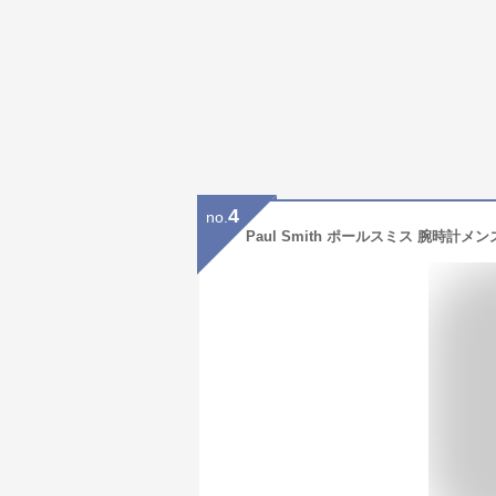
4
no.