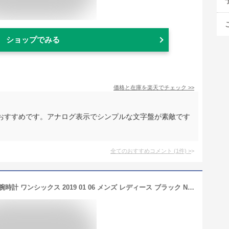
ショップでみる
価格と在庫を
楽天
でチェック
>>
おすすめです。アナログ表示でシンプルな文字盤が素敵です
全てのおすすめコメント
(
1
件)
>
イッセイミヤケ 時計 ISSEY MIYAKE 腕時計 ワンシックス 2019 01 06 メンズ レディース ブラック NYAK001 デザイン シンプル 機械式 メカニカル 自動巻き 人気 アナログ ラウンド ファッション カジュアル お祝い 冬 新社会人 プレゼント ギフト 観光 遠足 旅行