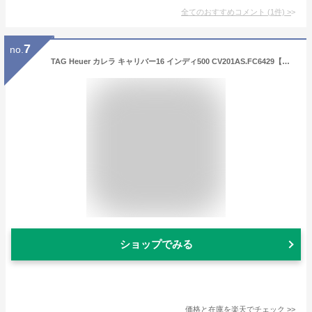
全てのおすすめコメント
(
1
件)
>
7
no.
TAG Heuer カレラ キャリバー16 インディ500 CV201AS.FC6429【世界限定500本】 TAG HEUER 新品メンズ 腕時計 送料無料
ショップでみる
価格と在庫を
楽天
でチェック
>>