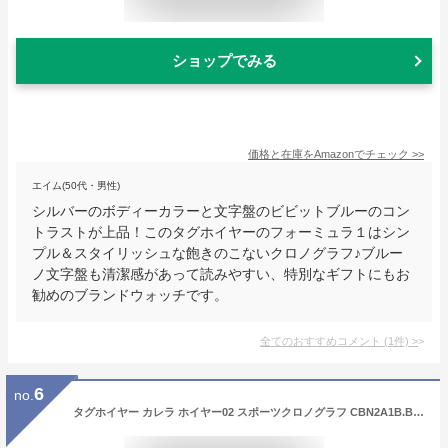
ショップでみる
価格と在庫を
Amazon
でチェック
>>
エイム(50代・男性)
シルバーのボディーカラーと文字盤のビビットブルーのコン
トラストが上品！このタグホイヤーのフォーミュラ１はシン
プル＆スタイリッシュな飽きのこないクロノグラフ♪ブルー
ノ文字盤も清潔感があって読みやすい、特別なギフトにもお
勧めのブランドウォッチです。
全てのおすすめコメント
(
1
件)
>
6
no.
タグホイヤー カレラ ホイヤー02 スポーツクロノグラフ CBN2A1B.BA0643 【2020年新作】 TAG HEUER 新品メンズ 腕時計 送料無料