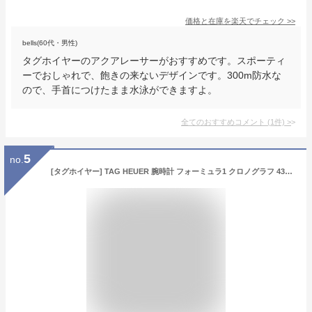
価格と在庫を
楽天
でチェック
>>
bells(60代・男性)
タグホイヤーのアクアレーサーがおすすめです。スポーティ
ーでおしゃれで、飽きの来ないデザインです。300m防水な
ので、手首につけたまま水泳ができますよ。
全てのおすすめコメント
(
1
件)
>
5
no.
[タグホイヤー] TAG HEUER 腕時計 フォーミュラ1 クロノグラフ 43ミリ クォーツ ブルー CAZ1014.BA0842 メンズ [並行輸入品]