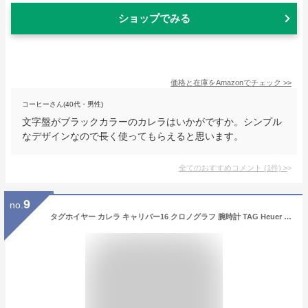
ショップでみる
価格と在庫を
Amazon
でチェック
>>
コーヒーさん(40代・男性)
文字盤がブラックカラーのカレラはいかがですか。シンプル
なデザインなので長く使ってもらえると思います。
全てのおすすめコメント
(
1
件)
>
9
no.
タグホイヤー カレラ キャリバー16 クロノグラフ 腕時計 TAG Heuer CARRERA CALIBRE16 CHRONOGRAPH CBK2110.BA0715 ブラック メンズ ブランド 時計 新品