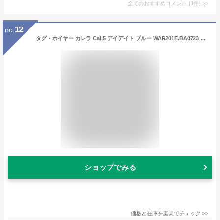
全てのおすすめコメント
(
1
件)
>
12
no.
タグ・ホイヤー カレラ Cal.5 デイデイト ブルー WAR201E.BA0723 TAG HEUER 新品メンズ 腕時計 送料無料
ショップでみる
価格と在庫を
楽天
でチェック
>>