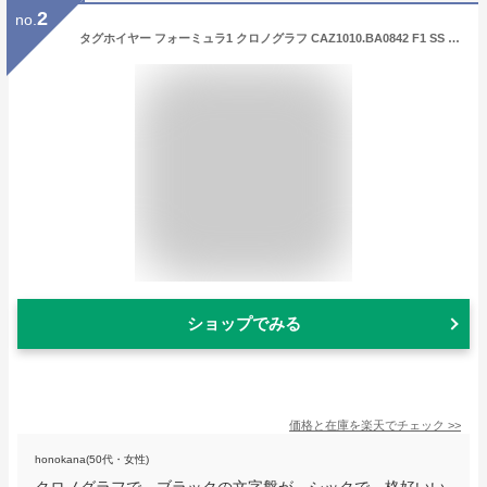
2
no.
タグホイヤー フォーミュラ1 クロノグラフ CAZ1010.BA0842 F1 SS ブラック TAG HEUER 新品メンズ 腕時計 送料無料
ショップでみる
価格と在庫を
楽天
でチェック
>>
honokana(50代・女性)
クロノグラフで、ブラックの文字盤が、シックで、格好いい