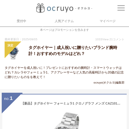
受付中
人気アイテム
マイページ
本ページはプロモーションを含みます
最終更新日：2025/09/05
1033
View
21
コメント
決定
タグホイヤー｜成人祝いに贈りたいブランド腕時
計！おすすめのモデルはどれ？
タグホイヤーを成人祝いに！プレゼントにおすすめの腕時計・スマートウォッチは
どれ？カレラやフォーミュラ1、アクアレーサーなど人気の高級時計から20歳の記念
に贈りたいものをを教えて！
ocruyo(オクルヨ)編集部
1
no.
【新品】タグホイヤー フォーミュラ1 クロノグラフ メンズ CAZ101K.BA0842