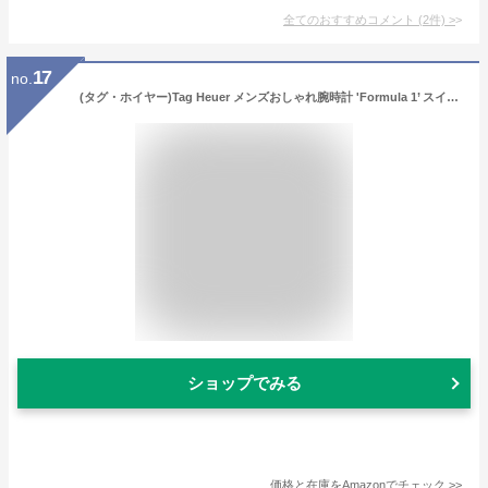
全てのおすすめコメント
(
2
件)
>
17
no.
(タグ・ホイヤー)Tag Heuer メンズおしゃれ腕時計 'Formula 1’ スイスクォーツ ステンレススチール 色：シルバー調(モデル：CAZ1010.BA0842 ) [並行輸入品]
ショップでみる
価格と在庫を
Amazon
でチェック
>>