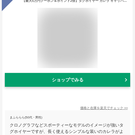
【最大5万円クーポン＆ポイント2倍】タグホイヤー カレラ キャリバー5 デイデイト WBN2012.FC6502 メンズ(002GTHAN1220)【新品】【腕時計】【送料無料】【60回払いまで無金利】
ショップでみる
価格と在庫を
楽天
でチェック
>>
まふららら(50代・男性)
クロノグラフなどスポーティーなモデルのイメージが強いタ
グホイヤーですが、長く使えるシンプルな装いのカレラがよ