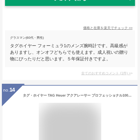
価格と在庫を
楽天
でチェック
>>
グラスマン(60代・男性)
タグホイヤー フォーミュラ1のメンズ腕時計です。高級感が
ありますし、オンオフどちらでも使えます。成人祝いの贈り
物にぴったりだと思います。５年保証付きですよ。
全てのおすすめコメント
(
1
件)
>
14
no.
タグ・ホイヤー TAG Heuer アクアレーサー プロフェッショナル1000 スーパーダイバー WBP5A8A.BF0619【新品】メンズ 腕時計 送料無料