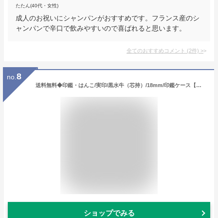
たたん(40代・女性)
成人のお祝いにシャンパンがおすすめです。フランス産のシ
ャンパンで辛口で飲みやすいので喜ばれると思います。
全てのおすすめコメント
(
2
件)
>
8
no.
送料無料◆印鑑・はんこ/実印/黒水牛（芯持）/18mm/印鑑ケース【銀枠】[印鑑 実印/印鑑ケース付き セット/ハンコ/判子/ギフト プレゼント お祝い 子供/結婚祝い/就職祝い/成人祝い/名前 フルネーム/男性向け 18ミリ]
ショップでみる