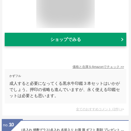
ショップでみる
価格と在庫を
Amazon
でチェック
>>
かずフル
成人すると必要になってくる黒水牛印鑑３本セットはいかが
でしょう。押印の省略も進んでいますが、永く使える印鑑セ
ットは必要とも思います。
全てのおすすめコメント
(
2
件)
>
10
no.
(名入れ 焼酎グラス)名入れ 名前入り お酒 酒 ギフト 彫刻 プレゼント お歳暮 成人祝い 還暦祝い 古希祝い 誕生日 出産祝い 男性 女性 贈り物 退職祝い 結婚祝い お祝い 開店祝い【送料無料】【名入れ】