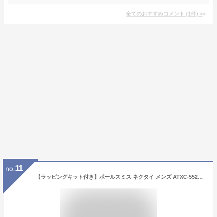
全てのおすすめコメント
(
1
件)
>
11
no.
【ラッピングキット付き】ポールスミス ネクタイ メンズ ATXC-552M 選べる6color PAUL SMITH 男性 彼氏 旦那 誕生日プレゼント 父の日 バレンタイン 結婚記念日 記念日 新生活 成人祝い