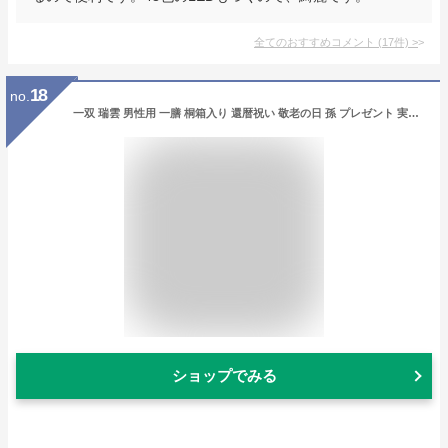
全てのおすすめコメント
(
17
件)
>
18
no.
一双 瑞雲 男性用 一膳 桐箱入り 還暦祝い 敬老の日 孫 プレゼント 実用的 おしゃれ ギフト 誕生日 バレンタイン 贈り物 クリスマス 内祝い お返し 高級 定年 退職祝い 若狭塗箸 記念品 初任給 父の日 還暦 古希 喜寿 米寿 父 お父さん
ショップでみる