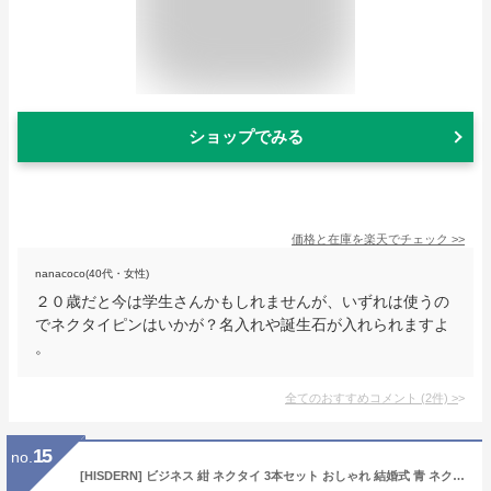
ショップでみる
価格と在庫を
楽天
でチェック
>>
nanacoco(40代・女性)
２０歳だと今は学生さんかもしれませんが、いずれは使うの
でネクタイピンはいかが？名入れや誕生石が入れられますよ
。
全てのおすすめコメント
(
2
件)
>
15
no.
[HISDERN] ビジネス 紺 ネクタイ 3本セット おしゃれ 結婚式 青 ネクタイ チーフ メンズ フォーマル プレゼント洗えるT3-01