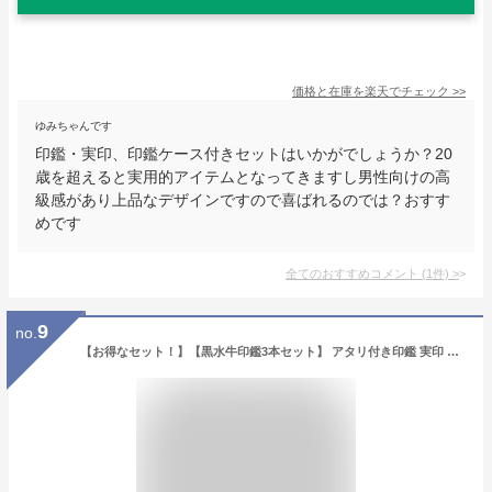
価格と在庫を
楽天
でチェック
>>
ゆみちゃんです
印鑑・実印、印鑑ケース付きセットはいかがでしょうか？20
歳を超えると実用的アイテムとなってきますし男性向けの高
級感があり上品なデザインですので喜ばれるのでは？おすす
めです
全てのおすすめコメント
(
1
件)
>
9
no.
【お得なセット！】【黒水牛印鑑3本セット】 アタリ付き印鑑 実印 銀行印 認印 印鑑セット 個人印鑑 黒水牛16.5mm+15mm+13.5mmセット 誕生日/成人/お祝い 男性印鑑セット アタリ付き・印鑑ケース3個付き 印鑑箱も付き (16.5mm+15mm+13.5mm)