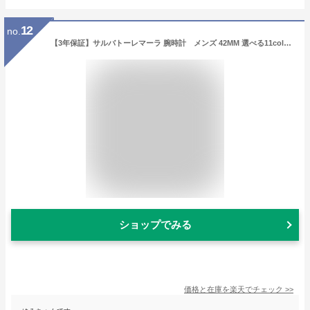
12
no.
【3年保証】サルバトーレマーラ 腕時計 メンズ 42MM 選べる11color SALVATOREMARRA ウォッチ 男性 彼氏 旦那 クリスマス バレンタイン ホワイトデー 記念日 父の日 誕生日プレゼント
ショップでみる
価格と在庫を
楽天
でチェック
>>