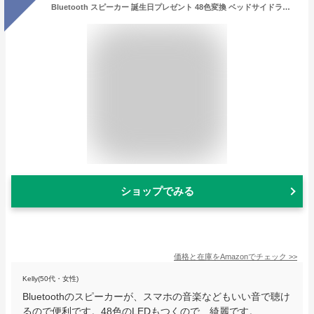
Bluetooth スピーカー 誕生日プレゼント 48色変換 ベッドサイドランプ + 目覚まし時計 + ワイヤレススピーカー 常夜灯 明るさ調整可 タッチ調整 音楽を再生 USB充電 母の日 入学 卒業 クリスマス 日本語説明書付き
ショップでみる
価格と在庫を
Amazon
でチェック
>>
Kelly(50代・女性)
Bluetoothのスピーカーが、スマホの音楽などもいい音で聴け
るので便利です。48色のLEDもつくので、綺麗です。