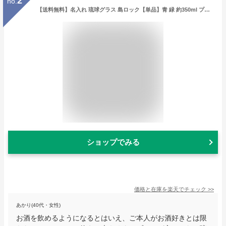
2
no.
【送料無料】名入れ 琉球グラス 島ロック【単品】青 緑 約350ml プレゼント ギフト グラス タンブラー ハイボール 沖縄 琉球 ガラス 村 男性 女性 ランキング 誕生日 両親 友達 還暦祝い 退職祝い カフェ おしゃれ グラス タンブラー
ショップでみる
価格と在庫を
楽天
でチェック
>>
あかり(40代・女性)
お酒を飲めるようになるとはいえ、ご本人がお酒好きとは限