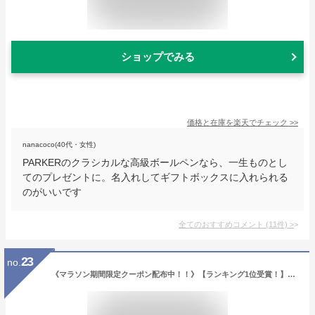
ショップでみる
価格と在庫を
楽天
でチェック
>>
nanacoco(40代・女性)
PARKERのクラシカルな高級ボールペンなら、一生ものとし
てのプレゼントに。名入れしてギフトボックスに入れられる
のがいいです
全てのおすすめコメント
(
11
件)
>
23
no.
《マラソン期間限定クーポン配布中！！》【ランキング1位受賞！】上質なイタリアンカーボンレザー ラウンドファスナー《GRACE》 長財布 メンズ 財布 大容量 革 本革 牛革 人気 男性 イタリアン ギフト サイフ 長サイフ プレゼント コードバン ロングウォレット