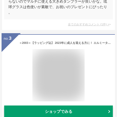
らないのでマルチに使える大きめタンブラーが良いかな。琉
球グラスは色使いが素敵で、お祝いのプレゼントにぴったり
。
全てのおすすめコメント
(
1
件)
>
3
no.
＜2003＞【ラッピング込】 2023年に成人を迎える方に！ エルミータ・サン・ロレンソ [2003] ギフト （赤1） 成人祝 ワイン ギフト 2003年 誕生日 新成人 プレゼント お酒 女性 男性
ショップでみる