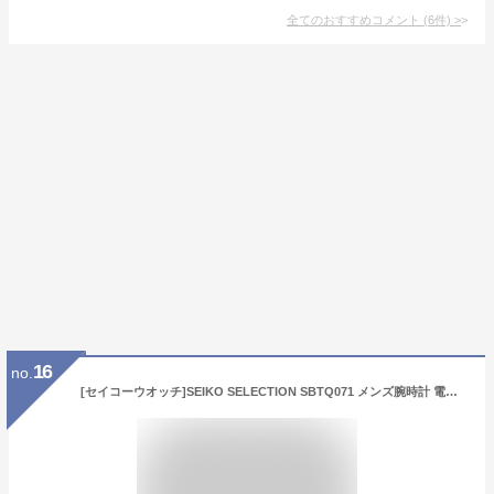
全てのおすすめコメント
(
6
件)
>
16
no.
[セイコーウオッチ]SEIKO SELECTION SBTQ071 メンズ腕時計 電池式クオーツ クロノグラフ機能・日付カレンダー搭載 文字盤ブルー ステンレススチール 10気圧防水