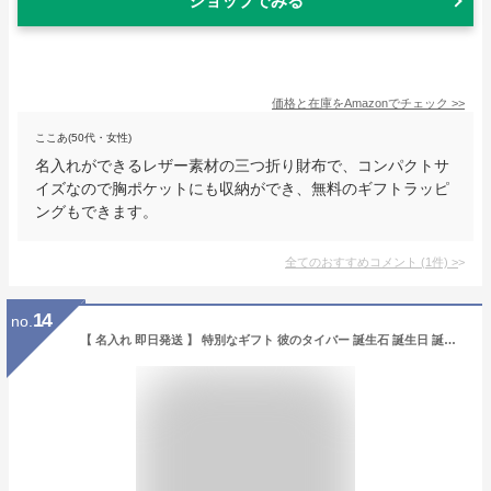
ショップでみる
価格と在庫を
Amazon
でチェック
>>
ここあ(50代・女性)
名入れができるレザー素材の三つ折り財布で、コンパクトサ
イズなので胸ポケットにも収納ができ、無料のギフトラッピ
ングもできます。
全てのおすすめコメント
(
1
件)
>
14
no.
【 名入れ 即日発送 】 特別なギフト 彼のタイバー 誕生石 誕生日 誕生月 名入れ 刻印 ネクタイピン タイピン メンズ ギフト 新生活 就職祝い 男性 卒業式 入学式 転職祝い お祝い返し プレゼント 彼氏 上司 同僚 お父さん 誕生石 [M便 1/1]