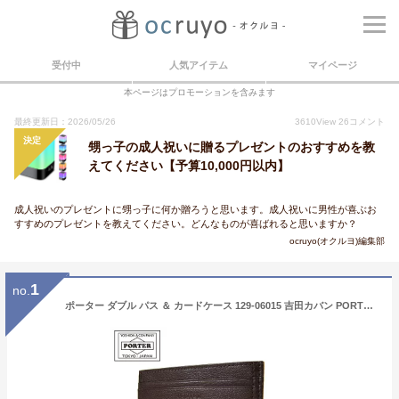
受付中
人気アイテム
マイページ
本ページはプロモーションを含みます
最終更新日：2026/05/26
3610
View
26
コメント
決定
甥っ子の成人祝いに贈るプレゼントのおすすめを教
えてください【予算10,000円以内】
成人祝いのプレゼントに甥っ子に何か贈ろうと思います。成人祝いに男性が喜ぶお
すすめのプレゼントを教えてください。どんなものが喜ばれると思いますか？
ocruyo(オクルヨ)編集部
1
no.
ポーター ダブル パス ＆ カードケース 129-06015 吉田カバン PORTER DOUBLE