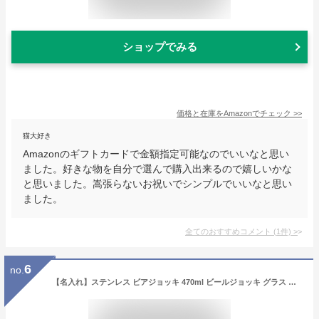
ショップでみる
価格と在庫を
Amazon
でチェック
>>
猫大好き
Amazonのギフトカードで金額指定可能なのでいいなと思い
ました。好きな物を自分で選んで購入出来るので嬉しいかな
と思いました。嵩張らないお祝いでシンプルでいいなと思い
ました。
全てのおすすめコメント
(
1
件)
>
6
no.
【名入れ】ステンレス ビアジョッキ 470ml ビールジョッキ グラス 名入れ 名前入り ギフト 彫刻 プレゼント お歳暮 成人祝い 結婚記念 誕生日 出産祝い 男性 女性 贈り物 退職祝い 卒業祝い 結婚祝い お祝い 開店祝い あす楽対応