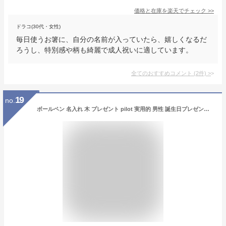
価格と在庫を
楽天
でチェック
>>
ドラコ(30代・女性)
毎日使うお箸に、自分の名前が入っていたら、嬉しくなるだ
ろうし、特別感や柄も綺麗で成人祝いに適しています。
全てのおすすめコメント
(
2
件)
>
19
no.
ボールペン 名入れ 木 プレゼント pilot 実用的 男性 誕生日プレゼント 【 パイロット レグノ 2＋1 多機能ペン 】 木軸 高級 シャーペン ペン 多機能 木製 名前入り 記念品 ギフト 女性 誕生日 彼氏 夫 旦那 かっこいい 名入り 送別品 退職祝い 就職祝い 孫 60代 おしゃれ