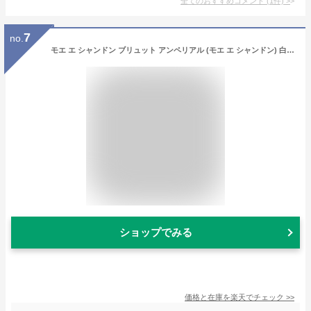
全てのおすすめコメント
(
1
件)
>
7
no.
モエ エ シャンドン ブリュット アンペリアル (モエ エ シャンドン) 白 泡 N.V 正規 箱付 750ml シャンパン シャンパーニュMoet et Chandon Brut Imperial Gift Box【eu_ff】
ショップでみる
価格と在庫を
楽天
でチェック
>>