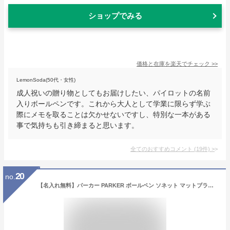
ショップでみる
価格と在庫を
楽天
でチェック
>>
LemonSoda(50代・女性)
成人祝いの贈り物としてもお届けしたい、パイロットの名前
入りボールペンです。これから大人として学業に限らず学ぶ
際にメモを取ることは欠かせないですし、特別な一本がある
事で気持ちも引き締まると思います。
全てのおすすめコメント
(
19
件)
>
20
no.
【名入れ無料】パーカー PARKER ボールペン ソネット マットブラック CT ブラック 黒 マット 1950881