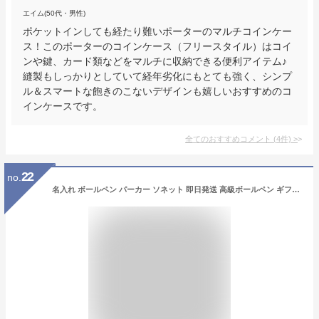
エイム(50代・男性)
ポケットインしても経たり難いポーターのマルチコインケー
ス！このポーターのコインケース（フリースタイル）はコイ
ンや鍵、カード類などをマルチに収納できる便利アイテム♪
縫製もしっかりとしていて経年劣化にもとても強く、シンプ
ル＆スマートな飽きのこないデザインも嬉しいおすすめのコ
インケースです。
全てのおすすめコメント
(
4
件)
>
22
no.
名入れ ボールペン パーカー ソネット 即日発送 高級ボールペン ギフトBOX付き PARKER SONNET 卒業祝 就職祝 誕生日 記念品 創立記念 送別会 お祝い 定年 女性 男性 名前入り 即日発送 送料無料 ラッピング 入学 卒業式 あす