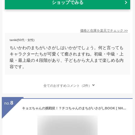
ショップでみる
価格と在庫を
楽天
でチェック
>>
taniki(50代・女性)
ちいかわのまちがいさがしはいかがでしょう。何と言っても
キャラクターたちが可愛くて癒されますね。初級・中級・上
級・最上級の４段階があり、子どもから大人まで楽しめる内
容です。
全てのおすすめコメント（2件）
8
no.
キョエちゃんの挑戦状！？チコちゃんのまちがいさがしBOOK [ NHK「チコちゃんに叱られる！」制作班 ]