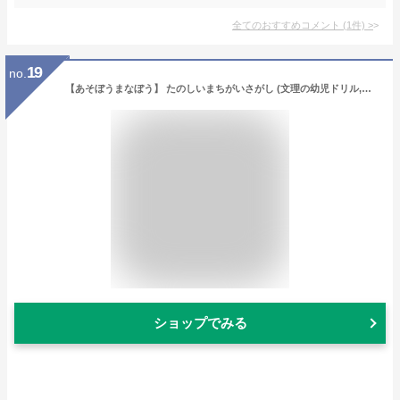
全てのおすすめコメント
(
1
件)
>
19
no.
【あそぼうまなぼう】 たのしいまちがいさがし (文理の幼児ドリル,オールカラー,付録つき)
ショップでみる