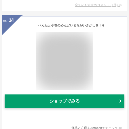
全てのおすすめコメント
(
1
件)
>
14
no.
ぺんたと小春のめんどいまちがいさがしＢＩＧ
ショップでみる
価格と在庫を
Amazon
でチェック
>>