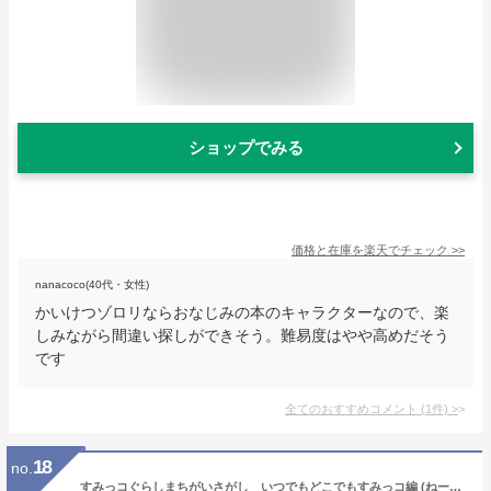
ショップでみる
価格と在庫を
楽天
でチェック
>>
nanacoco(40代・女性)
かいけつゾロリならおなじみの本のキャラクターなので、楽
しみながら間違い探しができそう。難易度はやや高めだそう
です
全てのおすすめコメント
(
1
件)
>
18
no.
すみっコぐらしまちがいさがし いつでもどこでもすみっコ編 (ねーねーブックス)