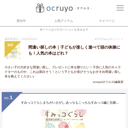
受付中
人気アイテム
マイページ
本ページはプロモーションを含みます
最終更新日：2025/02/23
4057
View
33
コメント
決定
間違い探しの本｜子どもが楽しく遊べて頭の体操に
も！人気の本はどれ？
小さい子の大好きな間違い探し。プレゼントに本を贈りたい！子供に人気のキャラ
クターのものや、これは面白そう！という子どもが喜びそうなおすすめ間違い探し
本を教えてください♪
ocruyo(オクルヨ)編集部
1
no.
すみっコぐらしまちがいさがし あっちもこっちもすみっコ編 [ 主婦と生活社 ]