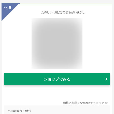
6
no.
たのしい! おばけのまちがいさがし
ショップでみる
価格と在庫を
Amazon
でチェック
>>
ちゃゆ(50代・女性)