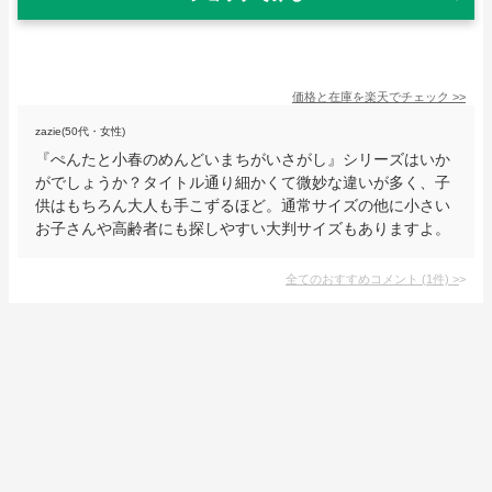
価格と在庫を
楽天
でチェック
>>
zazie(50代・女性)
『ぺんたと小春のめんどいまちがいさがし』シリーズはいか
がでしょうか？タイトル通り細かくて微妙な違いが多く、子
供はもちろん大人も手こずるほど。通常サイズの他に小さい
お子さんや高齢者にも探しやすい大判サイズもありますよ。
全てのおすすめコメント
(
1
件)
>