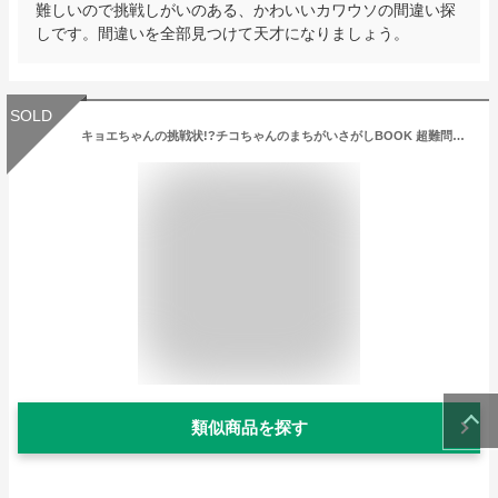
難しいので挑戦しがいのある、かわいいカワウソの間違い探
しです。間違いを全部見つけて天才になりましょう。
SOLD
キョエちゃんの挑戦状!?チコちゃんのまちがいさがしBOOK 超難問で脳みそトレーニング![本/雑誌] (単行本・ムック) / NHK「チコちゃんに叱られる!」制作班/監修
類似商品を探す