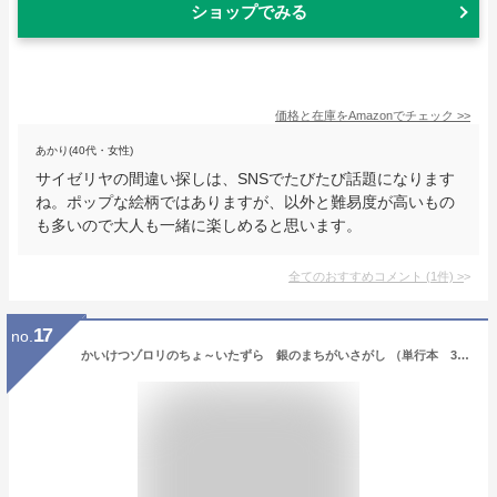
ショップでみる
価格と在庫を
Amazon
でチェック
>>
あかり(40代・女性)
サイゼリヤの間違い探しは、SNSでたびたび話題になります
ね。ポップな絵柄ではありますが、以外と難易度が高いもの
も多いので大人も一緒に楽しめると思います。
全てのおすすめコメント
(
1
件)
>
17
no.
かいけつゾロリのちょ～いたずら 銀のまちがいさがし （単行本 341） [ 原 ゆたか ]