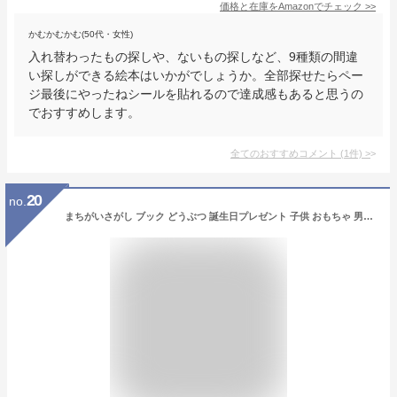
価格と在庫を
Amazon
でチェック
>>
かむかむかむ(50代・女性)
入れ替わったもの探しや、ないもの探しなど、9種類の間違
い探しができる絵本はいかがでしょうか。全部探せたらペー
ジ最後にやったねシールを貼れるので達成感もあると思うの
でおすすめします。
全てのおすすめコメント
(
1
件)
>
20
no.
まちがいさがし ブック どうぶつ 誕生日プレゼント 子供 おもちゃ 男の子 女の子 誕生日 プレゼント 小学生 知育玩具 知育おもちゃ 玩具 知育 おもちゃ こども プチギフト 幼稚園 保育園 子ども 誕生日祝い 幼児 子供会 景品 ノベルティ