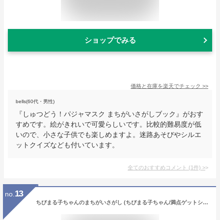
ショップでみる
価格と在庫を
楽天
でチェック
>>
bells(60代・男性)
『しゅつどう！パジャマスク まちがいさがしブック』がおす
すめです。絵がきれいで可愛らしいです。比較的難易度が低
いので、小さな子供でも楽しめますよ。迷路あそびやシルエ
ットクイズなども付いています。
全てのおすすめコメント
(
1
件)
>
13
no.
ちびまる子ちゃんのまちがいさがし (ちびまる子ちゃん/満点ゲットシリーズ)