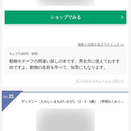
ショップでみる
価格と在庫を
楽天
でチェック
>>
ちょプラ(40代・女性)
動物モチーフの間違い探しの本です。男女共に使えておすす
めですよ。動物の名前を学べて、知育にもなります。
全てのおすすめコメント
(
1
件)
>
21
no.
ディズニー たのしいまちがいさがし（2・3・4歳） （学研わくわく知育ドリル） [ 榊原洋一 ]