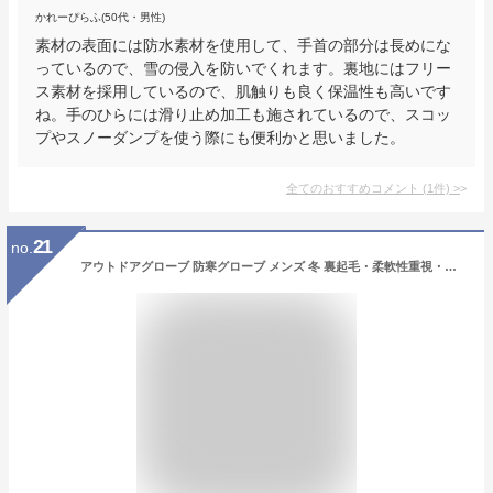
かれーぴらふ(50代・男性)
素材の表面には防水素材を使用して、手首の部分は長めにな
っているので、雪の侵入を防いでくれます。裏地にはフリー
ス素材を採用しているので、肌触りも良く保温性も高いです
ね。手のひらには滑り止め加工も施されているので、スコッ
プやスノーダンプを使う際にも便利かと思いました。
全てのおすすめコメント
(
1
件)
>
21
no.
アウトドアグローブ 防寒グローブ メンズ 冬 裏起毛・柔軟性重視・防風・防水 ・スマホ対応 ・滑り止め加工 防寒手袋 サイクリング手袋 自転車グローブ バイクグローブ 登山 サイクリング 釣り ランニング 通勤 通学 作業 冬用 男女兼用 (ブラック, M)