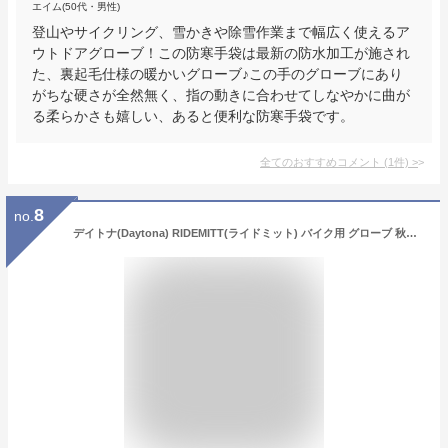
エイム(50代・男性)
登山やサイクリング、雪かきや除雪作業まで幅広く使えるア
ウトドアグローブ！この防寒手袋は最新の防水加工が施され
た、裏起毛仕様の暖かいグローブ♪この手のグローブにあり
がちな硬さが全然無く、指の動きに合わせてしなやかに曲が
る柔らかさも嬉しい、あると便利な防寒手袋です。
全てのおすすめコメント
(
1
件)
>
8
no.
デイトナ(Daytona) RIDEMITT(ライドミット) バイク用 グローブ 秋冬 防水 ネオプレン 防水グローブ 003 ブラック Lサイズ 68005