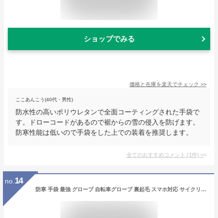
ショップでみる
価格と在庫を
楽天
でチェック
>>
ここあんこう(40代・男性)
防水性の高いポリウレタンで全面コーティングされた手袋で
す。ドローコードがあるので裾からの雪の侵入を防げます。
防寒性能は低いので手袋をした上での装着を推奨します。
全てのおすすめコメント
(
1
件)
>
14
no.
防寒 手袋 最強 グローブ 自転車グローブ 裏起毛 スマホ対応 サイクリンググローブ 耐磨耗性 滑り止め加工 防寒手袋 サイクリング手袋 バイクグローブ 登山 サイクリング 釣り ランニング 通勤 通学 作業 男女兼用 メンズ レディース