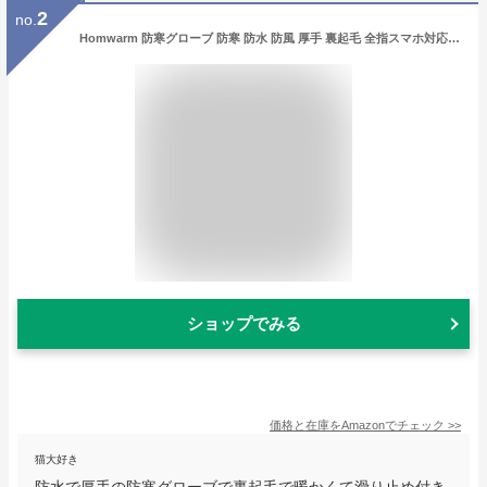
2
no.
Homwarm 防寒グローブ 防寒 防水 防風 厚手 裏起毛 全指スマホ対応 アウトドアグローブ 滑り止め 耐摩耗 長い袖口 伸縮ゴム 手袋 防寒対策 通勤通学 快適 スキー 登山 冬 男女兼用 (L)
ショップでみる
価格と在庫を
Amazon
でチェック
>>
猫大好き
防水で厚手の防寒グローブで裏起毛で暖かくて滑り止め付き