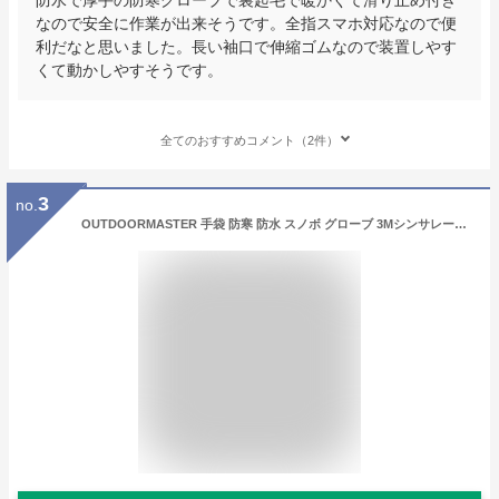
なので安全に作業が出来そうです。全指スマホ対応なので便
利だなと思いました。長い袖口で伸縮ゴムなので装置しやす
くて動かしやすそうです。
全てのおすすめコメント（2件）
3
no.
OUTDOORMASTER 手袋 防寒 防水 スノボ グローブ 3Mシンサレート 手袋 メンズ レディース スキー グローブ 防寒 スノーボード グローブ 撥水加工 スマホ対応 滑り止め 紛失防止 防風 厚手 通気性 スキー 手袋 S/M/L