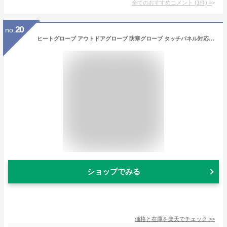
全てのおすすめコメント
(
1
件)
>
20
no.
ヒートグローブ アウトドアグローブ 防寒グローブ タッチパネル対応 サイクリング手袋 バイク グローブ メンズ 裏起毛 防水 防風 防寒 保温 滑り止め スポーツ 釣り 登山 作業 男女兼用 自転車 通勤 通学 雪かき 除雪 バイク スノボ スキー クリスマスプレゼント
ショップでみる
価格と在庫を
楽天
でチェック
>>