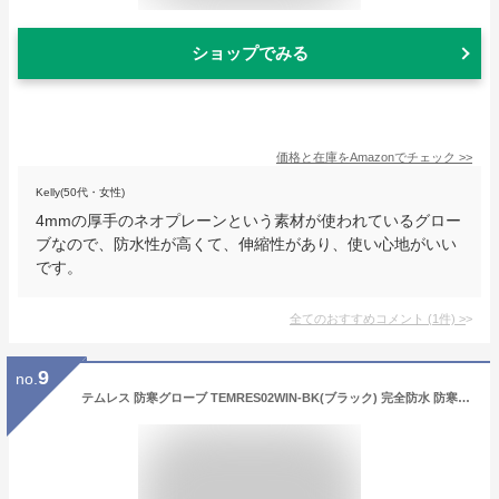
ショップでみる
価格と在庫を
Amazon
でチェック
>>
Kelly(50代・女性)
4mmの厚手のネオプレーンという素材が使われているグロー
ブなので、防水性が高くて、伸縮性があり、使い心地がいい
です。
全てのおすすめコメント
(
1
件)
>
9
no.
テムレス 防寒グローブ TEMRES02WIN-BK(ブラック) 完全防水 防寒 雪下ろし 雪かき スキー 冬作業 手袋 温かい (Lサイズ)