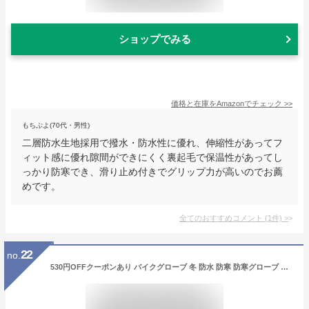
ショップでみる
価格と在庫を
Amazon
でチェック
>>
もちぷよ(70代・男性)
二層防水生地採用で撥水・防水性に優れ、伸縮性があってフ
ィット感に優れ隙間ができにくく裏起毛で保温性があってし
っかり防寒でき、滑り止め付きでグリップ力が高いのでお薦
めです。
全てのおすすめコメント
(
1
件)
>
22
no.
530円OFFクーポンあり バイクグローブ 冬 防水 防寒 防寒グローブ タッチパネル対応 冬用 秋 メンズ レディース ロング スマホ対応手袋 しっかり保護 自転車 バイク用 滑り止め 手袋 男女兼用