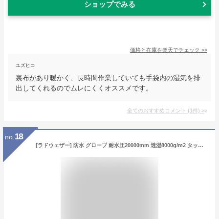
ショップでみる
価格と在庫を
楽天
でチェック
>>
ユズヒコ
裏布があり暖かく、長時間作業していても手袋内の湿気を排
出してくれるのでムレにくくオススメです。
全てのおすすめコメント
(
1
件)
>
18
no.
[ラドウェザー] 防水 グローブ 耐水圧20000mm 透湿8000g/m2 タッチパネル対応 滑り止め アウトドア 軽量 自転車 登山 ゴルフ バイク メンズ 手袋 (ブラック, L)