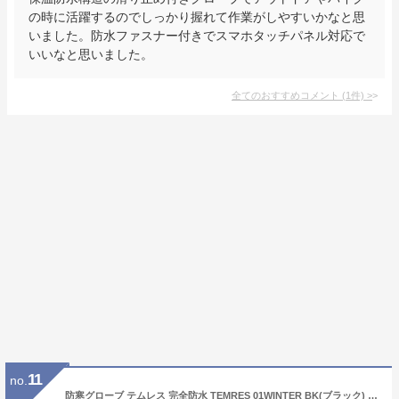
の時に活躍するのでしっかり握れて作業がしやすいかなと思
いました。防水ファスナー付きでスマホタッチパネル対応で
いいなと思いました。
全てのおすすめコメント
(
1
件)
>
11
no.
防寒グローブ テムレス 完全防水 TEMRES 01WINTER BK(ブラック) ショーワグローブ テムレス01 ウインタースポーツ キャンプ 濡れない 蒸れない 温かい 軽い スキー アウトドア ソロキャン 雪下ろし バックカントリー 定番 防寒手袋 グローヴ てぶくろ SHOWA