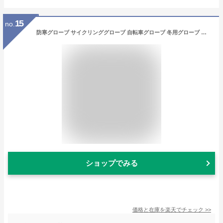
15
no.
防寒グローブ サイクリンググローブ 自転車グローブ 冬用グローブ 秋冬 衝撃吸収 クッション フリース 裏フリース 裏起毛 防風 撥水 防水 リフレクター ベルクロ バイク ロードバイク 原付 滑り止め 防滑 シンプル スポーティ S173BGR
ショップでみる
価格と在庫を
楽天
でチェック
>>