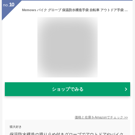
10
no.
Memows バイク グローブ 保温防水構造手袋 自転車 アウトドア手袋 防風 防寒 グローブ スマホタッチパネル対応 滑り止め 防水ファスナー付き通勤通学作業 登山 アウトドア スポーツ バイクグローブサイクリング 釣り バイク冬用 男女兼用 (M/L/XL) (XL)
ショップでみる
価格と在庫を
Amazon
でチェック
>>
猫大好き
保温防水構造の滑り止め付きグローブでアウトドアやバイク