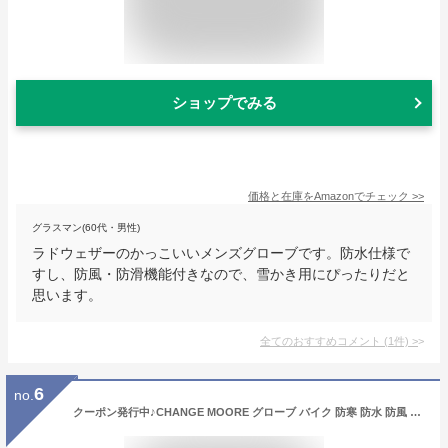
ショップでみる
価格と在庫を
Amazon
でチェック
>>
グラスマン(60代・男性)
ラドウェザーのかっこいいメンズグローブです。防水仕様で
すし、防風・防滑機能付きなので、雪かき用にぴったりだと
思います。
全てのおすすめコメント
(
1
件)
>
6
no.
クーポン発行中♪CHANGE MOORE グローブ バイク 防寒 防水 防風 中綿内蔵 100％防水 裏起毛 コットン 冬バイクグローブ 冬用手袋 バイクグローブ オートバイグローブ カーボン メンテナンス プロテクション スマホ対応 男女兼用 秋 秋冬 タッチパネル モトクロス ツーリング