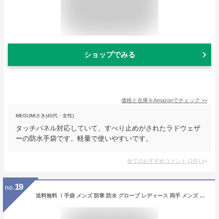
ショップでみる
価格と在庫を
Amazon
でチェック
>>
MEGUMIさき(40代・女性)
タッチパネル対応していて、すべり止めがされたラドウェザ
ーの防水手袋です。軽量で使いやすいです。
全てのおすすめコメント
(
1
件)
>
19
no.
送料無料 ！手袋 メンズ 防寒 防水 グローブ レディース 両手 メンズ バイク 手袋 防寒 冬 手袋 レディース 防寒グローブ スキーグローブ スノーボードグローブ バイクグローブ 冬用 滑り止め付き 保温 手袋 厚手 裏起毛 防水 防風 男女兼用 通勤 通学 ポケット付き