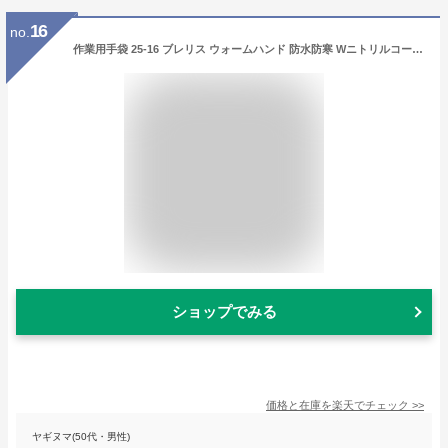
16
no.
作業用手袋 25-16 ブレリス ウォームハンド 防水防寒 Wニトリルコーティング 防水手袋 防水 防寒 防油 防滑 作業 手袋 グローブ 水場 作業用品 作業用手袋 建築 土木 農水産 林業、清掃 園芸 アウトドア 物流 水場作業 雨天 屋外作業 富士手袋 FUJITE Brelis
ショップでみる
価格と在庫を
楽天
でチェック
>>
ヤギヌマ(50代・男性)