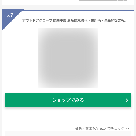
7
no.
アウトドアグローブ 防寒手袋 最新防水強化・裏起毛・革新的な柔らかさ タッチ技術・滑り止め 手袋 メンズ 防水 防風 防寒 保温 ランニング サイクリング バイク 登山 サイクリング 釣り 自転車 通勤 通学 作業 男女兼用 (ブラック, L)
ショップでみる
価格と在庫を
Amazon
でチェック
>>