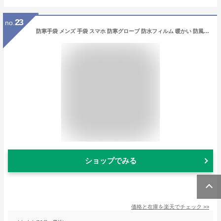
23
no.
防寒手袋 メンズ 手袋 スマホ 防寒グローブ 防水フィルム 暖かい 防風 防寒 防水 反射板 夜間 滑り止め 自転車 グローブ 通勤 通学 冬用 スマートフォン対応手袋 サイクリンググローブ UVカット レディース メンズ 釣り
ショップでみる
価格と在庫を
楽天
でチェック
>>