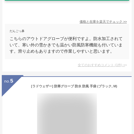
価格と在庫を
楽天
でチェック
>>
だんごっ鼻
こちらのアウトドアグローブが便利ですよ。防水加工されて
いて、寒い外の雪かきでも温かい防風防寒機能も付いていま
す。滑り止めもありますので作業しやすいと思います。
全てのおすすめコメント
(
1
件)
>
5
no.
[ラドウェザー] 防寒グローブ 防水 防風 手袋 (ブラック, M)