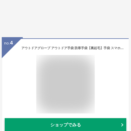
4
no.
アウトドアグローブ アウトドア手袋 防寒手袋【裏起毛】手袋 スマホ対応 撥水加工 スポーツ手袋 バイク手袋 防寒手袋 夜活動 防寒手袋 厚手 裏起毛 防水 防風 滑り止め 脱落防止 結び目 登山 ユニセックス ワンサイズ
ショップでみる