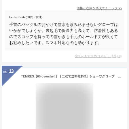
価格と在庫を
楽天
でチェック
>>
LemonSoda(50代・女性)
手首のバックルのおかげで雪水を滲み込ませないグローブは
いかがでしょうか。裏起毛で保温力も高くて、防滑性もある
のでスコップを持っての雪かきも手元のホールド力が良くて
お勧めしたいです。スマホ対応なのも助かります。
全てのおすすめコメント
(
1
件)
>
13
no.
TEMRES【05 overshell】【二双で送料無料!!】ショーワグローブ テムレス ゼロツー ウィンター 透湿性と防水性を備えたオーバーグローブ スキー スノーボード 自転車 バイク 雪かき 農作業 オーバーグローブ