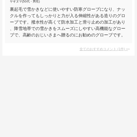
ヤギヌマ(50代・男性)
裏起毛で雪かきなどに使いやすい防寒グローブになり、ナッ
クルを作ってもしっかりと力が入る伸縮性がある造りのグロ
ーブです。撥水性が高くて防水加工と滑り止めの加工があり
、降雪地帯での雪かきをスムーズにしやすい高機能なグロー
ブで、高齢のおじいさまへ贈るのにお勧めのグローブです。
全てのおすすめコメント
(
1
件)
>