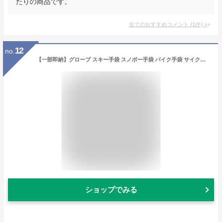
たりの商品です。
全てのおすすめコメント
(
1
件)
>
12
no.
【一部即納】グローブ スキー手袋 スノボー手袋 バイク手袋 サイクリンググローブ 防水 防風 防寒メンズ レディース M L XL 男女兼用 全3種 中綿 裏起毛 暖か保温 タッチパネル対応 掌PU素材滑り止め 耐磨耗 小ポケット
ショップでみる