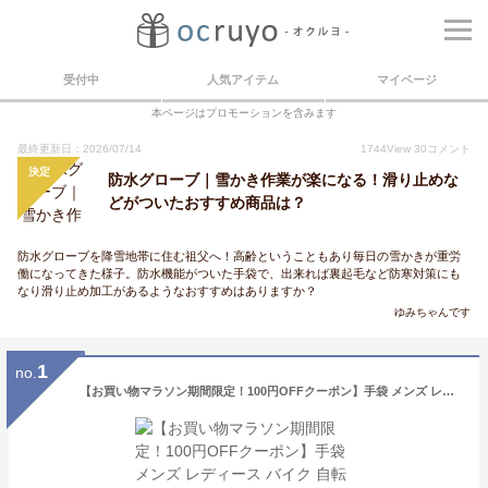
受付中
人気アイテム
マイページ
本ページはプロモーションを含みます
最終更新日：2026/07/14
1744
View
30
コメント
決定
防水グローブ｜雪かき作業が楽になる！滑り止めな
どがついたおすすめ商品は？
防水グローブを降雪地帯に住む祖父へ！高齢ということもあり毎日の雪かきが重労
働になってきた様子。防水機能がついた手袋で、出来れば裏起毛など防寒対策にも
なり滑り止め加工があるようなおすすめはありますか？
ゆみちゃんです
1
no.
【お買い物マラソン期間限定！100円OFFクーポン】手袋 メンズ レディース バイク 自転車 グローブ 防寒 防水 裏起毛 【3Mシンサレート高機能中綿素材】冬 アウトドア 全指 スマホ対応 防風 雪 冬用 スノーボード スキー スマートフォン対応 グローブ 撥水 冬物