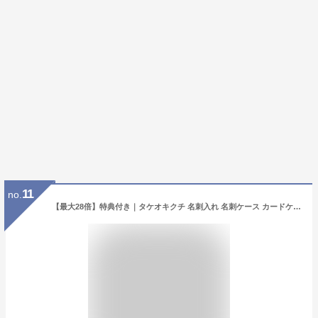
11
no.
【最大28倍】特典付き｜タケオキクチ 名刺入れ 名刺ケース カードケース メンズ ブランド スリム レザー 本革 薄型 薄い TAKEO KIKUCHI 266620