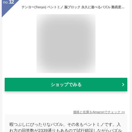
12
no.
テンヨー(Tenyo) ペントミノ 脳ブロック 永久に遊べるパズル 難易度2 LEVEL2 初心者~中級者向け 総数2339通り 脳ストレッチ TBB-02 ピースを取り出してケースに戻すたったそれだけがメチャクチャ難しい
ショップでみる
価格と在庫を
Amazon
でチェック
>>
暇つぶしにぴったりなパズル、その名もペントミノです。入
れ方の回答数が2339通りもあるので試行錯誤しながらパズル