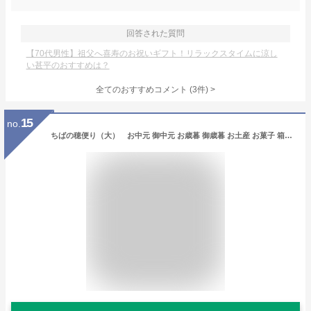
回答された質問
【70代男性】祖父へ喜寿のお祝いギフト！リラックスタイムに涼し
い甚平のおすすめは？
全てのおすすめコメント
(
3
件)
>
15
no.
ちばの穂便り（大） お中元 御中元 お歳暮 御歳暮 お土産 お菓子 箱菓子 千葉 房総 房総銘菓 房総限定 ギフト プレゼント 贈り物 菓子折り クッキー 包装 ラッピング のし 手提げ袋