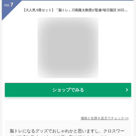
7
no.
【大人気 6冊セット】「脳トレ」川島隆太教授が監修!毎日脳活 30日30種最新脳ドリル 7〜12｜ 脳トレ パズル 認知症 予防 脳 活性化 鍛える クロスワード 高齢者 介護 ボケ 防止 物忘れ 脳活 ドリル 本 7巻 8巻 9巻 10巻 11巻 12巻 入院中 暇つぶし 母の日 ギフト 実用的
ショップでみる
価格と在庫を
楽天
でチェック
>>
脳トレになるグッズでおしゃれかと思いますし、クロスワー