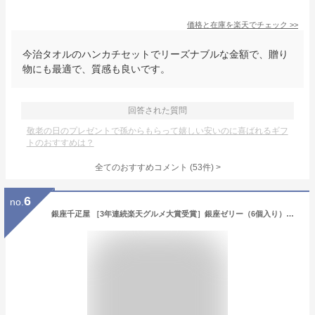
価格と在庫を
楽天
でチェック
>>
今治タオルのハンカチセットでリーズナブルな金額で、贈り
物にも最適で、質感も良いです。
回答された質問
敬老の日のプレゼントで孫からもらって嬉しい安いのに喜ばれるギフ
トのおすすめは？
全てのおすすめコメント
(
53
件)
>
6
no.
銀座千疋屋 ［3年連続楽天グルメ大賞受賞］銀座ゼリー（6個入り）［ポイント2倍］～ お中元 御中元 父の日 母の日 ゼリー ギフト 贈り物 フルーツ スイーツ プレゼント お菓子 内祝い 誕生日 お祝い 御礼 快気内祝 お見舞い 千疋屋 ～