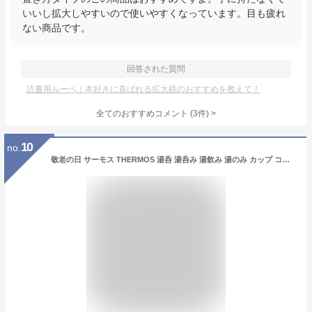
いいし拡大しやすいので使いやすくなっています。目も疲れ
ない商品です。
回答された質問
読書用ルーペ｜本好きに喜ばれる拡大鏡のおすすめを教えて！
全てのおすすめコメント
(
3
件)
>
10
no.
敬老の日 サーモス THERMOS 湯呑 湯呑み 湯飲み 湯のみ カップ コップ 名入れ 名前入れ 名入れ無料 ステンレス 200ml 保温 保冷 ギフト プレゼント 人気 オリジナル 真空耐熱カップ ノベルティ 名前 お祝い ペア 男性 女性 喜寿 還暦 還暦祝い 祖母 祖父 孫 孫から