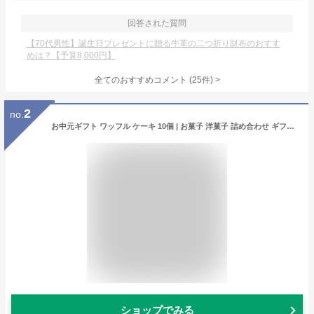
回答された質問
【70代男性】誕生日プレゼントに贈る牛革の二つ折り財布のおすす
めは？【予算8,000円】
全てのおすすめコメント
(
25
件)
>
2
no.
お中元ギフト ワッフル ケーキ 10個 | お菓子 洋菓子 詰め合わせ ギフト 個包装 お中元 御中元 ワッフルケーキ スイーツ 冷凍 お取り寄せスイーツ 女性 彼女 妻 お中元スウィーツ 誕生日プレゼント ワッフルサンド かわいい おしゃれ 手土産 お礼 3000円 送料無料
ショップでみる