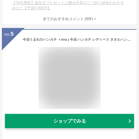
【70代男性】誕生日プレゼントに贈る牛革の二つ折り財布のおすす
めは？【予算8,000円】
全てのおすすめコメント
(
9
件)
>
5
no.
今治うまれのハンカチ ＋ima | 今治 ハンカチ レディース タオルハンカチ プレゼント 女性 プチギフト おしゃれ ギフト かわいい ミニタオル 今治タオル お礼 ミニハンカチ 子供 ミニ お祝い 母の日 ハンドタオル 小物 実用的 ハンカチタオル
ショップでみる