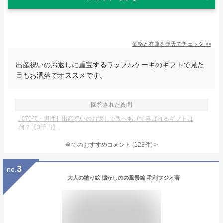
価格と在庫を
楽天
でチェック
>>
出産祝いのお返しに重宝するワッフルケーキのギフトで見た
目もお洒落でオススメです。
回答された質問
【70代・男性】出産祝いのお返しで親へあげて喜ばれるギフトは
何？【3千円】
全てのおすすめコメント
(
123
件)
>
3
no.
大人の塗り絵 懐かしのの風景編 毛利フジオ著