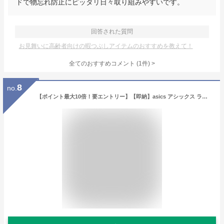
ドで物忘れ防止にピッタリ日々取り組みやすいです。
回答された質問
お見舞いに高齢者向けの暇つぶしアイテムのおすすめを教えて！
全てのおすすめコメント
(
1
件)
>
8
no.
【ポイント最大10倍！要エントリー】【即納】asics アシックス ライフウォーカー メンズ 3E相当 ヘルスサポートシューズ ウォーキング シューズ 24.5〜26.0 LIFEWALKER M010 1241A010グレー(020) ネイビー