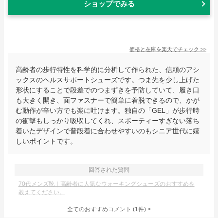
ショップでみる
価格と在庫を
楽天
でチェック
>>
高齢者の歩行特性を科学的に分析して作られた、信頼のアシ
ックスのヘルスサポートシューズです。つま先を少し上げた
形状にすることで段差でのつまずきを予防していて、履き口
も大きく開き、面ファスナーで簡単に着脱できるので、かが
む動作が辛い方でも楽に吐けます。独自の「GEL」が歩行時
の衝撃もしっかり吸収してくれ、スポーティーすぎない落ち
着いたデザインで普段着に合わせやすいのもシニア世代に嬉
しいポイントです。
回答された質問
70代メンズ靴｜高齢者に人気なウォーキングシューズのおすすめを
教えてください。
全てのおすすめコメント
(
1
件)
>