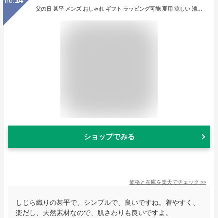
14
no.
父の日 甚平 メンズ おしゃれ ギフト ラッピング可能 夏用 涼しい 清涼 しじら織り じんべい パジャマ 部屋着 花火 浴衣 お祭り 男性 プレゼント 贈り物 敬老の日 誕生日 ルームウェア 実用的 上下セット ヘンリーネック 綿100% 天然素材 70代 60代 50代 40代 30代
ショップでみる
価格と在庫を
楽天
でチェック
>>
しじら織りの甚平で、シンプルで、良いですね。着やすく、
楽だし、天然素材なので、肌さわりも良いですよ。