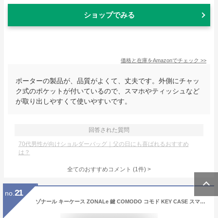
ショップでみる
価格と在庫を
Amazon
でチェック
>>
ポーターの製品が、品質がよくて、丈夫です。外側にチャッ
ク式のポケットが付いているので、スマホやティッシュなど
が取り出しやすくて使いやすいです。
回答された質問
70代男性が向けショルダーバッグ｜父の日にも喜ばれるおすすめ
は？
全てのおすすめコメント
(
1
件)
>
21
no.
ゾナール キーケース ZONALe 鍵 COMODO コモド KEY CASE スマートキー カード 本革 メンズ レディース 31031