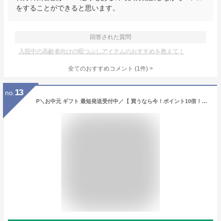
をすることができると思います。
回答された質問
入院中の高齢者向けの暇つぶしアイテムのおすすめを教えて！
全てのおすすめコメント
(
1
件)
>
13
no.
P＼お中元 ギフト 最短発送受付中／【 買うなら今！ポイント10倍！】 御中元 中元 中元ギフト 夏ギフト 中元菓子 スイーツ お菓子 ギフト 送料無料 ヨコハマ グランド インターコンチネンタル ホテル チョコレートブラウニー 抹茶ブラウニー ドリップコーヒー セット YHR-C