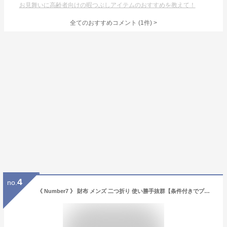
お見舞いに高齢者向けの暇つぶしアイテムのおすすめを教えて！
全てのおすすめコメント
(
1
件)
>
4
no.
《 Number7 》 財布 メンズ 二つ折り 使い勝手抜群【条件付きでプレゼント有り】人気 の カーボン レザー ウォレット ブランド ちょうどいい 革 サイフ 一粒万倍日 天赦日 人気 【送料無料！】 ギフト プレゼント