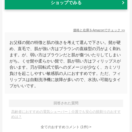
ショップでみる
価格と在庫を
Amazon
でチェック
>>
お父様の髭の特徴と肌の強さを考えて選んで下さい。髭が硬
め、直毛で、肌が強い方はブラウンの直線型の刃がよく剃れ
ます。が、弱い方はブラウンだと肌が傷ついたりしてしまい
がち。くせ髭や柔らかい髭で、肌が弱い方はフィリップスが
合います。刃が回転式で肌へのダメージが少なく、カミソリ
負けを起こしやすい敏感肌の人におすすめです。ただ、フィ
リップスは自動洗浄機に故障が多いので、水洗い可能なタイ
プがいいです。
回答された質問
高齢者におすすめの電気シェーバー｜介護でも安心の髭剃りのおすす
めは？
全てのおすすめコメント
(
1
件)
>