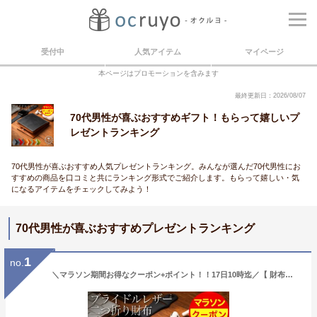
受付中
人気アイテム
マイページ
本ページはプロモーションを含みます
最終更新日：2026/08/07
70代男性が喜ぶおすすめギフト！もらって嬉しいプ
レゼントランキング
70代男性が喜ぶおすすめ人気プレゼントランキング。みんなが選んだ70代男性にお
すすめの商品を口コミと共にランキング形式でご紹介します。もらって嬉しい・気
になるアイテムをチェックしてみよう！
70代男性が喜ぶおすすめプレゼントランキング
1
no.
＼マラソン期間お得なクーポン+ポイント！！17日10時迄／【 財布を開かず小銭が出せる】《ランキング1位受賞！》スリム ブライドルレザー 二つ折り財布 メンズ 本革 GRACIA グラシア 大容量 BOX型小銭入れ 二つ折り 財布 プレゼント 人気 新生活 革 サイフ ギフト 送料無料