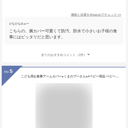
価格と在庫を
Amazon
でチェック
>>
ひなひなみゅー
こちらの、腕カバー可愛くて防汚、防水で小さいお子様の食
事にはピッタリだと思います。
全てのおすすめコメント（2件）
5
no.
こども用お食事アームカバー●くまのプーさん●//ベビー用品 ベビーグッズ キッズ 子供 子ども 食事 ごはん おえかき お絵かき 手洗い 袖口 汚れ防止 キャラクター ディズニー Disney// スケーター