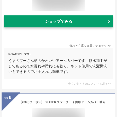
ショップでみる
価格と在庫を
楽天
でチェック
>>
tabby(50代・女性)
くまのプーさん柄のかわいいアームカバーです。撥水加工が
してあるので水濡れや汚れにも強く、ネット使用で洗濯機洗
いもできるのでお手入れも簡単です。
全てのおすすめコメント
(
1
件)
>
6
no.
【200円クーポン】 SKATER スケーター 子供用 アームカバー 袖カバー 腕カバー 汚れ 防止 2枚入り 19cm ハローキティ フォレスト フレンド サンリオ BAM1 ＜スケーター プレゼント 入園 入園祝い 入学祝い 子供 女の子 小学生 かわいい おしゃれ＞