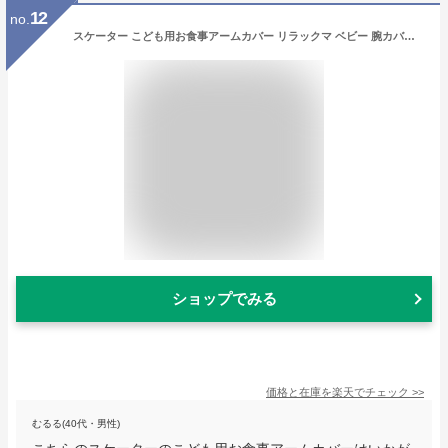
12
no.
スケーター こども用お食事アームカバー リラックマ ベビー 腕カバー 袖カバー 袖口 汚れ防止 撥水加工 洗濯可能 キッズ ベビー 女の子 キャラクターグッズ BAM1
ショップでみる
価格と在庫を
楽天
でチェック
>>
むるる(40代・男性)