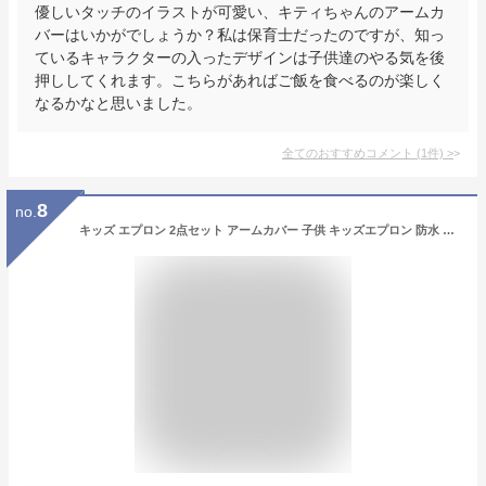
優しいタッチのイラストが可愛い、キティちゃんのアームカ
バーはいかがでしょうか？私は保育士だったのですが、知っ
ているキャラクターの入ったデザインは子供達のやる気を後
押ししてくれます。こちらがあればご飯を食べるのが楽しく
なるかなと思いました。
全てのおすすめコメント
(
1
件)
>
8
no.
キッズ エプロン 2点セット アームカバー 子供 キッズエプロン 防水 エプロン 防油 おしゃれ 子供用エプロン 色落ちしない こども 男の子 女の子 男女兼用 かわいい 調理実習 小学校 小学生 プレゼント ギフト お絵かき お手伝い 通園 通学 幼稚園 保育園 入学準備