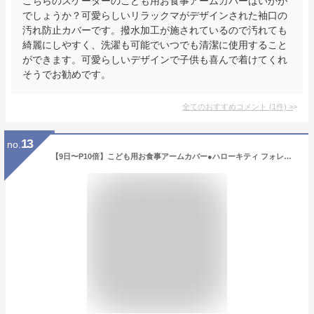
こちらのスケーターのこども用お食事アームカバーはいかが
でしょうか？可愛らしいリラックマがデザインされた袖口の
汚れ防止カバーです。撥水加工が施されているので汚れても
綺麗にしやすく、洗濯も可能でいつでも清潔に使用すること
ができます。可愛らしいデザインで子供も喜んで着けてくれ
そうでお勧めです。
全てのおすすめコメント
(
1
件)
>
13
no.
【9日〜P10倍】こども用お食事アームカバー●ハローキティ フォレストフレンズ●//ベビー用品 ベビーグッズ キッズ 子供 子ども 食事 ごはん おえかき お絵かき 手洗い 袖口 汚れ防止 キャラクター キティちゃん サンリオ Sanrio// スケーター