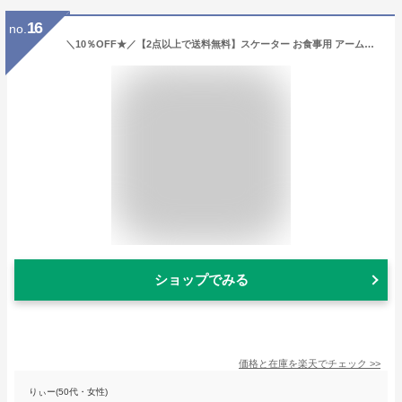
16
no.
＼10％OFF★／【2点以上で送料無料】スケーター お食事用 アームカバー こども用 キッズ 腕 カバー 袖口 汚れ防止 食事 給食 お弁当 汚れ防止 汚れ 防ぐ 撥水加工 お絵かき 工作 カバー 子供用 アームカバー 袖カバー 腕カバー BAM1
ショップでみる
価格と在庫を
楽天
でチェック
>>
りぃー(50代・女性)