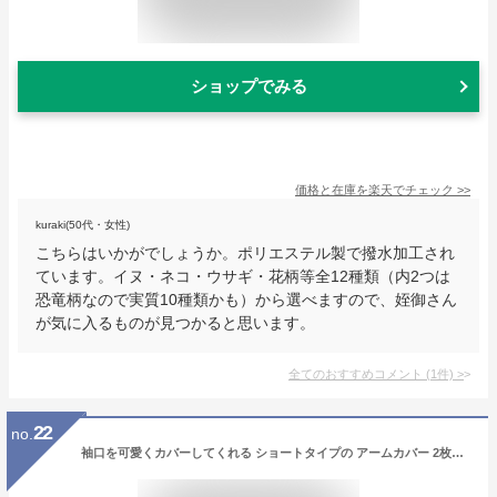
ショップでみる
価格と在庫を
楽天
でチェック
>>
kuraki(50代・女性)
こちらはいかがでしょうか。ポリエステル製で撥水加工され
ています。イヌ・ネコ・ウサギ・花柄等全12種類（内2つは
恐竜柄なので実質10種類かも）から選べますので、姪御さん
が気に入るものが見つかると思います。
全てのおすすめコメント
(
1
件)
>
22
no.
袖口を可愛くカバーしてくれる ショートタイプの アームカバー 2枚組 赤ちゃん用 子供用 ベビー キッズ 袖汚れ防止 リブ 腕カバー 学校 お絵描き お食事 家事 調理実習 小学生 もこもこ 秋冬 温かい 0-12才 全4色