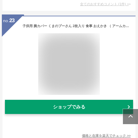
全てのおすすめコメント
(
1
件)
>
23
no.
子供用 腕カバー くまのプーさん 2枚入り 食事 おえかき （ アームカバー 食事用アームカバー 袖カバー お絵描き 撥水加工 食事用 カバー 汚れ防止 洗える こども 子ども キッズ プーさん キャラクター ）【39ショップ】
ショップでみる
価格と在庫を
楽天
でチェック
>>