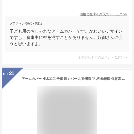
価格と在庫を
楽天
でチェック
>>
グラスマン(60代・男性)
子ども用のおしゃれなアームカバーです。かわいいデザイン
ですし、食事中に袖を汚すことがありません。姪御さんに会
うと思いますよ。
全てのおすすめコメント
(
1
件)
>
21
no.
アームカバー 撥水加工 子供 腕カバー お砂場着 ▽ 柄 幼稚園 保育園 エプロン キッズ ベビー 汚れ防止 はっ水 梅雨 恐竜 ユニコーン くま 花 遊び着 食事 工作 砂場 絵 雪遊び スモック サロペット プレイウェア ▽ ポイント消化