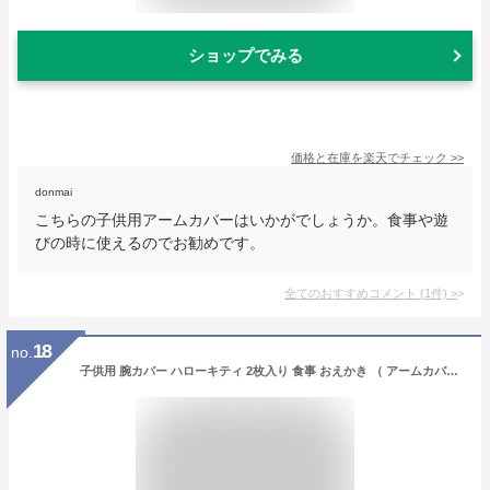
ショップでみる
価格と在庫を
楽天
でチェック
>>
donmai
こちらの子供用アームカバーはいかがでしょうか。食事や遊
びの時に使えるのでお勧めです。
全てのおすすめコメント
(
1
件)
>
18
no.
子供用 腕カバー ハローキティ 2枚入り 食事 おえかき （ アームカバー 食事用アームカバー 袖カバー お絵描き 撥水加工 食事用 カバー 汚れ防止 洗える こども 子ども キッズ キティ キャラクター ）【3980円以上送料無料】