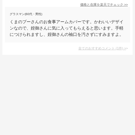
価格と在庫を
楽天
でチェック
>>
グラスマン(60代・男性)
くまのプーさんのお食事アームカバーです。かわいいデザイ
ンなので、姪御さんに気に入ってもらえると思います。手軽
につけられますし、姪御さんの袖口を汚さずにすみますよ。
全てのおすすめコメント
(
1
件)
>