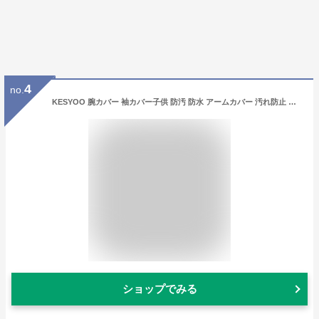
4
no.
KESYOO 腕カバー 袖カバー子供 防汚 防水 アームカバー 汚れ防止 事務 ガーデニング オフィス用 キーズ かわいい ピンク パープル 5ペアセット
ショップでみる