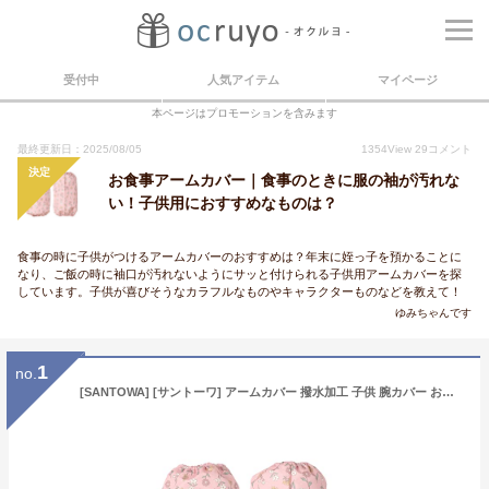
受付中
人気アイテム
マイページ
本ページはプロモーションを含みます
最終更新日：2025/08/05
1354
View
29
コメント
決定
お食事アームカバー｜食事のときに服の袖が汚れな
い！子供用におすすめなものは？
食事の時に子供がつけるアームカバーのおすすめは？年末に姪っ子を預かることに
なり、ご飯の時に袖口が汚れないようにサッと付けられる子供用アームカバーを探
しています。子供が喜びそうなカラフルなものやキャラクターものなどを教えて！
ゆみちゃんです
1
no.
[SANTOWA] [サントーワ] アームカバー 撥水加工 子供 腕カバー お砂場着 柄 幼稚園 保育園 エプロン キッズ 汚れ防止 はっ水 梅雨 恐竜 ユニコーン くま 花 遊び着 食事 工作 スモック サロペット フリーサイズ D：ウズランド/ピンク