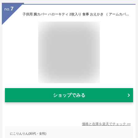
7
no.
子供用 腕カバー ハローキティ 2枚入り 食事 おえかき （ アームカバー 食事用アームカバー 袖カバー お絵描き 撥水加工 食事用 カバー 汚れ防止 洗える こども 子ども キッズ キティ キャラクター ）
ショップでみる
価格と在庫を
楽天
でチェック
>>
にこりんりん(30代・女性)