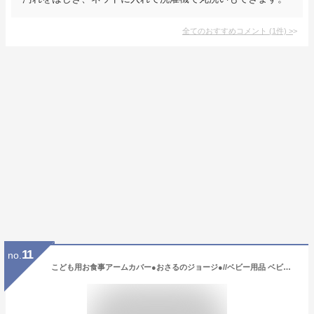
全てのおすすめコメント
(
1
件)
>
11
no.
こども用お食事アームカバー●おさるのジョージ●//ベビー用品 ベビーグッズ キッズ 子供 子ども 食事 ごはん おえかき お絵かき 手洗い 袖口 汚れ防止 キャラクター キッズ Curious George キュリアスジョージ// スケーター