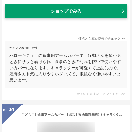
ショップでみる
価格と在庫を
楽天
でチェック
>>
ヤギヌマ(50代・男性)
ハローキティ―の食事用アームカバーで、姪御さんを預かる
ときにサッと着けられ、食事のときの汚れを防いで使いやす
いカバーになります。キャラクターが可愛くて上品なので、
姪御さんも気に入りやすいグッズで、抵抗なく使いやすいと
思います。
全てのおすすめコメント
(
1
件)
>
14
no.
こども用お食事アームカバー /【ポスト投函送料無料】/ キャラクター ベビー用品 ベビーグッズ キッズ 子供 子ども 食事 ごはん おえかき お絵かき 手洗い 袖口 汚れ防止 アームカバー 腕カバー 袖カバー 男の子 女の子 かわいい スケーター