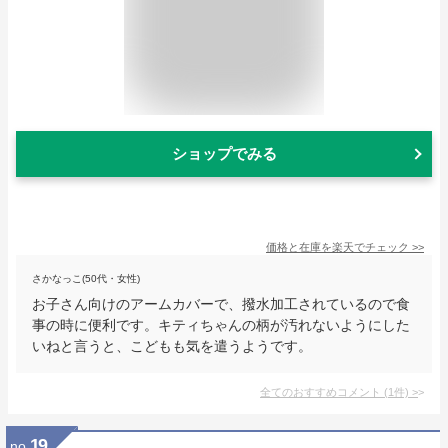
ショップでみる
価格と在庫を
楽天
でチェック
>>
さかなっこ(50代・女性)
お子さん向けのアームカバーで、撥水加工されているので食
事の時に便利です。キティちゃんの柄が汚れないようにした
いねと言うと、こどもも気を遣うようです。
全てのおすすめコメント
(
1
件)
>
19
no.