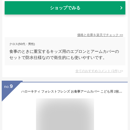
ショップでみる
価格と在庫を
楽天
でチェック
>>
クロス(50代・男性)
食事のときに重宝するキッズ用のエプロンとアームカバーの
セットで防水仕様なので衛生的にも使いやすいです。
全てのおすすめコメント
(
1
件)
>
9
no.
ハローキティ フォレストフレンズ お食事アームカバー こども用 2枚入 アームカバー 撥水加工 出産お祝い ギフト プレゼント かわいい サンリオ hellokitty キャラクター グッズ