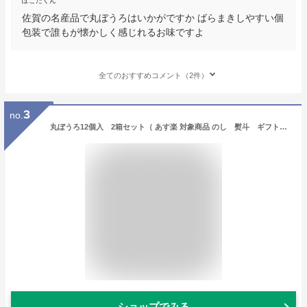
ぽこたくん
佐賀の名産品で丸ぼうろはいかがですか ばらまきしやすい個
包装で誰もが懐かしく感じれるお味ですよ
全てのおすすめコメント（2件）
3
no.
丸ぼうろ12個入 2箱セット（ あす楽 対象商品 のし 熨斗 ギフト まるぼうろ プレゼント 父の日 母の日 誕生日 敬老 店頭受取対応商品 はちみつ使用 お持たせ 土産 プチギフト 九州 佐賀 銘菓 和菓子 ソフト 焼菓子 セット ）
ショップでみる