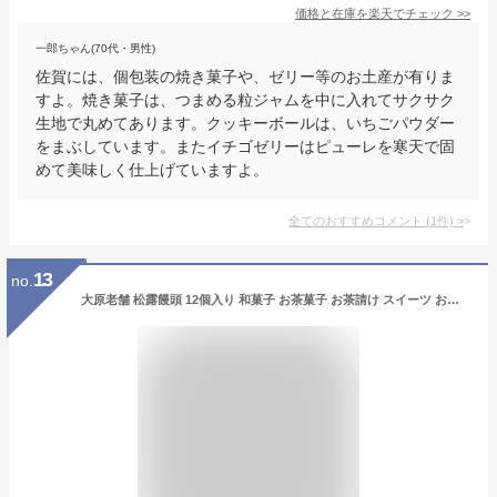
価格と在庫を
楽天
でチェック
>>
一郎ちゃん(70代・男性)
佐賀には、個包装の焼き菓子や、ゼリー等のお土産が有りま
すよ。焼き菓子は、つまめる粒ジャムを中に入れてサクサク
生地で丸めてあります。クッキーボールは、いちごパウダー
をまぶしています。またイチゴゼリーはピューレを寒天で固
めて美味しく仕上げていますよ。
全てのおすすめコメント
(
1
件)
>
13
no.
大原老舗 松露饅頭 12個入り 和菓子 お茶菓子 お茶請け スイーツ お菓子 小豆 こしあん あんこ 饅頭 まんじゅう 佐賀県 唐津 手土産 お土産 贈答 贈り物 法要 御供 プレゼント ギフト お取り寄せ おいしい 一口 可愛い サイズ イオン九州