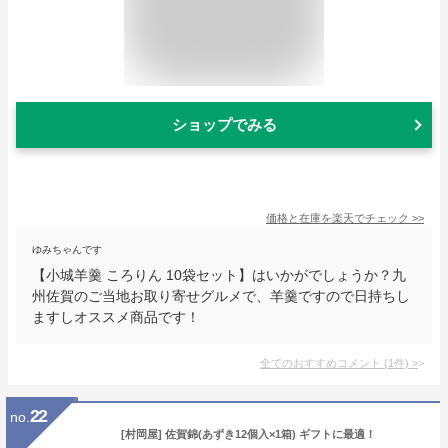
ショップでみる
価格と在庫を
楽天
でチェック
>>
ゆみちゃんです
【小城羊羹 ころりん 10袋セット】はいかがでしょうか？九
州佐賀のご当地お取り寄せグルメで、羊羹ですので日持ちし
ますしオススメ商品です！
全てのおすすめコメント
(
1
件)
>
22
no.
[村岡屋] 佐賀錦(あずき12個入×1箱) ギフトに最適！