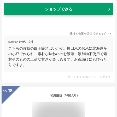
ショップでみる
価格と在庫を
楽天
でチェック
>>
kumikan (40代・女性)
こちらの佐賀の白玉饅頭はいかが。棚田米のお米に北海道産
の小豆で作られ、素朴な味わいのお饅頭。添加物不使用で素
材そのものの上品な甘さが楽しめます。お茶請けにもぴった
りですよ。
全てのおすすめコメント
(
1
件)
>
18
no.
松露饅頭（60個入り）