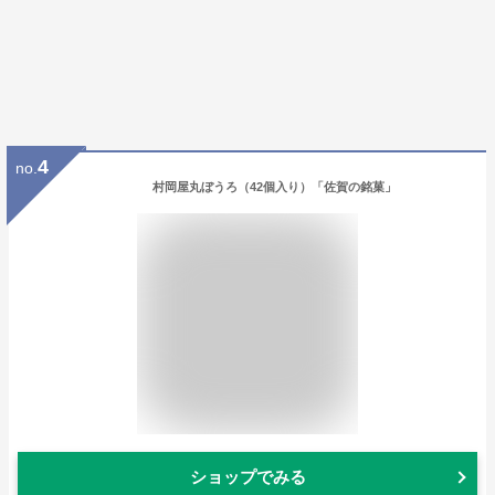
4
no.
村岡屋丸ぼうろ（42個入り）「佐賀の銘菓」
ショップでみる