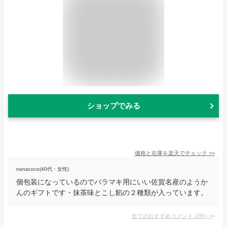
ショップでみる
価格と在庫を
楽天
でチェック
>>
nanacoco(40代・女性)
個包装になっているのでバラマキ用にいい佐賀名産のようか
んのギフトです・抹茶味とこし餡の２種類が入っています。
全てのおすすめコメント
(
2
件)
>