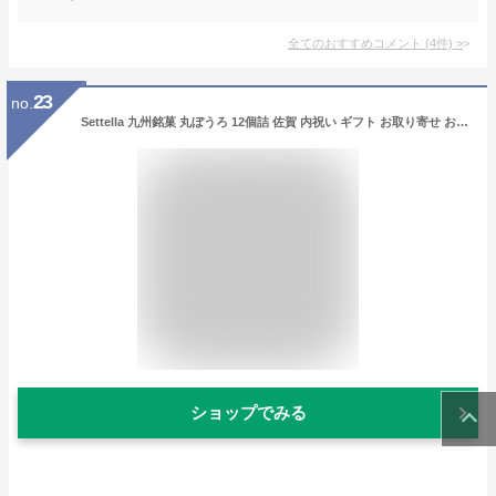
全てのおすすめコメント
(
4
件)
>
23
no.
Settella 九州銘菓 丸ぼうろ 12個詰 佐賀 内祝い ギフト お取り寄せ お土産 プレゼント
ショップでみる