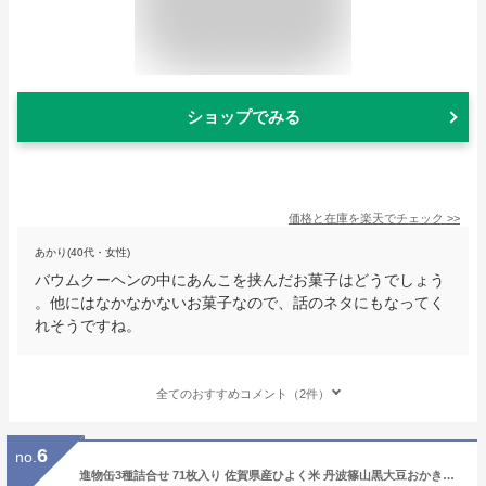
ショップでみる
価格と在庫を
楽天
でチェック
>>
あかり(40代・女性)
バウムクーヘンの中にあんこを挟んだお菓子はどうでしょう
。他にはなかなかないお菓子なので、話のネタにもなってく
れそうですね。
全てのおすすめコメント（2件）
6
no.
進物缶3種詰合せ 71枚入り 佐賀県産ひよく米 丹波篠山黒大豆おかき内祝 ギフト御中元 送料無料 御祝お彼岸お礼 米菓 西田製菓 お供え 個包装 感謝 ご挨拶 お土産 豆おかき 菓子折り 人気おかき 贈答品 御年賀 お盆の御供 敬老の日 甘くないバレンタイン母の日 父の日