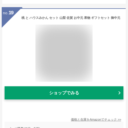
19
no.
桃 と ハウスみかん セット 山梨 佐賀 お中元 果物 ギフトセット 御中元
ショップでみる
価格と在庫を
Amazon
でチェック
>>