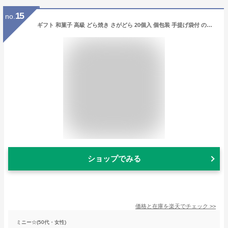
15
no.
ギフト 和菓子 高級 どら焼き さがどら 20個入 個包装 手提げ袋付 のし対応 お菓子 スイーツ どらやき どら焼 ギフト プレゼント お取り寄せ 和菓子ギフト ギフト和菓子 贈答 贈り物 お取り寄せ 詰め合わせ 菓心まるいち まるいち 丸一 冷蔵便
ショップでみる
価格と在庫を
楽天
でチェック
>>
ミニー☆(50代・女性)