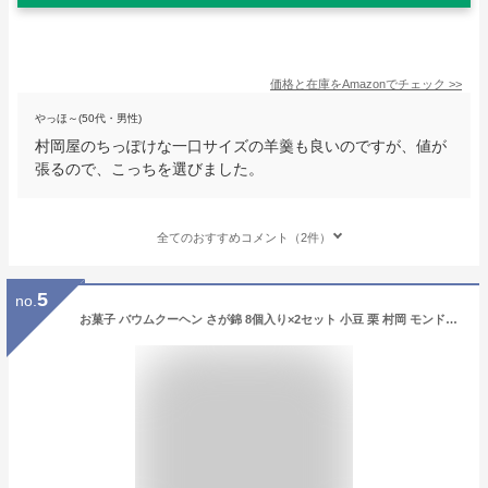
価格と在庫を
Amazon
でチェック
>>
やっほ～(50代・男性)
村岡屋のちっぽけな一口サイズの羊羹も良いのですが、値が
張るので、こっちを選びました。
全てのおすすめコメント（2件）
5
no.
お菓子 バウムクーヘン さが錦 8個入り×2セット 小豆 栗 村岡 モンドセレクション4年連続金賞受賞 佐賀錦 佐賀土産 ギフト お取り寄せ 贈答 ご当地 銘菓 サガニシキ さがにしき お菓子