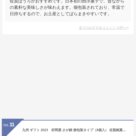
佐賀ぼうろがおすすめです。日本初の西洋菓子で、昔ながら
の素朴な美味しさが味わえます。個包装されており、常温で
日持ちするので、お土産としてばらまきやすいです。
全てのおすすめコメント
(
1
件)
>
11
no.
九州 ギフト 2023 村岡屋 さが錦 個包装タイプ（8個入） 佐賀銘菓【モンドセレクション4年連続金賞受賞】佐賀錦【佐賀土産】I70Z11【常温】