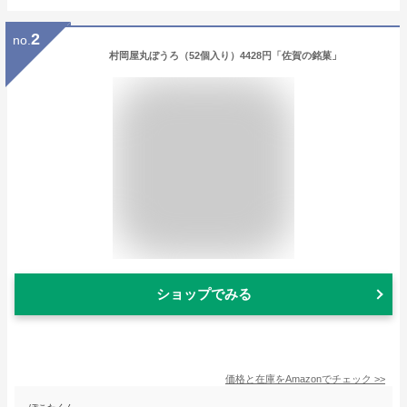
2
no.
村岡屋丸ぼうろ（52個入り）4428円「佐賀の銘菓」
ショップでみる
価格と在庫を
Amazon
でチェック
>>