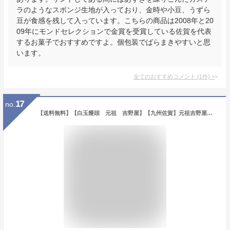
ラのようなスポンジ生地が入っており、金時や小豆、うずら
豆が食感を残して入っています。こちらの商品は2008年と20
09年にモンドセレクションで金賞を受賞している佐賀を代表
するお菓子でおすすめですよ。個包装でばらまきやすいと思
います。
全てのおすすめコメント
(
1
件)
>
17
no.
【送料無料】【白玉饅頭 元祖 吉野屋】【九州佐賀】元祖吉野屋のこだわり白玉饅頭 3個入り×10袋【添加物不使用】しらたま/まんじゅう 冷凍 産地直送 佐賀県産 ギフト 国産 和菓子 和スイーツ