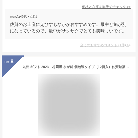
価格と在庫を
楽天
でチェック
>>
たたん(40代・女性)
佐賀のお土産にえびすもなかがおすすめです。最中と餡が別
になっているので、最中がサクサクでとても美味しいです。
全てのおすすめコメント
(
1
件)
>
8
no.
九州 ギフト 2023 村岡屋 さが錦 個包装タイプ（12個入）佐賀銘菓【モンドセレクション4年連続金賞受賞】佐賀錦【佐賀土産】I70Z12【常温】