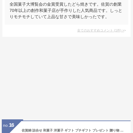
全国菓子大博覧会の金賞受賞したどら焼きです。佐賀の創業
70年以上の創作和菓子店が手作りした人気商品です。しっと
りモチモチしていて上品な甘さで美味しかったです。
全てのおすすめコメント
(
1
件)
>
16
no.
佐賀錦 詰合せ 和菓子 洋菓子 ギフト プチギフト プレゼント 贈り物 お見上げ 海外 人気 定番 お中元 お歳暮 (あずき16個入)