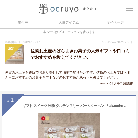
受付中
人気アイテム
マイページ
本ページはプロモーションを含みます
最終更新日：2026/05/17
3831
View
36
コメント
決定
佐賀お土産のばらまきお菓子の人気ギフトや口コミ
でおすすめを教えてください。
佐賀のお土産を通販でお取り寄せして職場で配りたいです。佐賀のお土産でばらま
き用におすすめのお菓子ギフトなどのおすすめがあったら教えてください。
ocruyo(オクルヨ)編集部
1
no.
ギフト スイーツ 米粉 グルテンフリー バームクーヘン 『 akaneiro アカネイロ バームクーヘン ミニバウム ミックス15個ギフトセット 』 お菓子 焼き菓子 手土産 内祝い クリスマス バレンタイン ホワイトデー