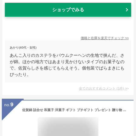
ショップでみる
価格と在庫を
楽天
でチェック
>>
あかり(40代・女性)
あんこ入りのカステラをバウムクーヘンの生地で挟んだ、さ
が錦。ほかの地方ではあまり見かけないタイプのお菓子なの
で、佐賀らしさを感じてもらえそう。個包装でばらまきにも
ぴったり。
全てのおすすめコメント
(
1
件)
>
9
no.
佐賀錦 詰合せ 和菓子 洋菓子 ギフト プチギフト プレゼント 贈り物 お見上げ 海外 人気 定番 お中元 お歳暮 (あずき8個入)