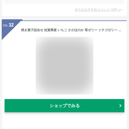
全てのおすすめコメント
(
1
件)
>
12
no.
焼き菓子詰合せ 佐賀県産 いちご さがほのか 苺ゼリー イチゴゼリー いちごゼリー 米粉 クッキー 洋菓子 お取り寄せ ギフト ご褒美 おやつ 九州 佐賀
ショップでみる