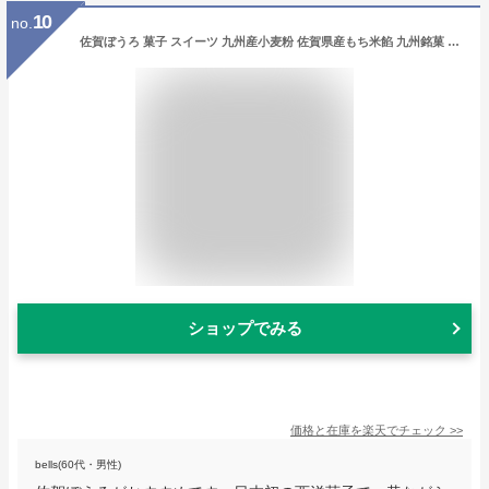
10
no.
佐賀ぼうろ 菓子 スイーツ 九州産小麦粉 佐賀県産もち米餡 九州銘菓 和菓子 和製 マドレーヌ
ショップでみる
価格と在庫を
楽天
でチェック
>>
bells(60代・男性)