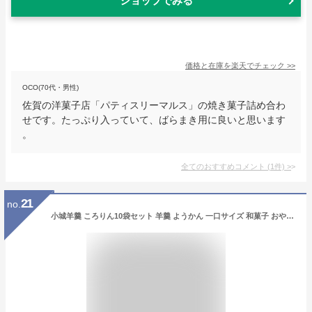
ショップでみる
価格と在庫を
楽天
でチェック
>>
OCO(70代・男性)
佐賀の洋菓子店「パティスリーマルス」の焼き菓子詰め合わ
せです。たっぷり入っていて、ばらまき用に良いと思います
。
全てのおすすめコメント
(
1
件)
>
21
no.
小城羊羹 ころりん10袋セット 羊羹 ようかん 一口サイズ 和菓子 おやつ 銘菓 九州 佐賀 小城 お取り寄せ ご当地グルメ