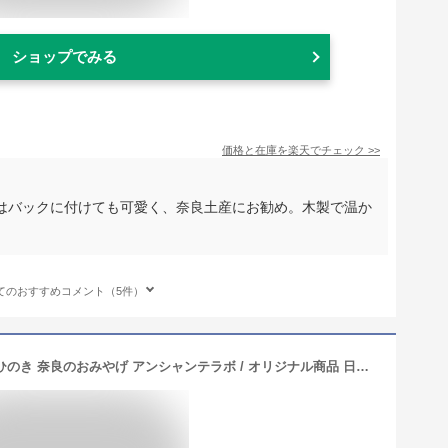
ショップでみる
価格と在庫を
楽天
でチェック
>>
はバックに付けても可愛く、奈良土産にお勧め。木製で温か
てのおすすめコメント（5件）
せんとくんキーホルダー 天平柄 木製 ひのき 奈良のおみやげ アンシャンテラボ / オリジナル商品 日本のおみやげ japanese souvenir omiyage 奈良 nara せんとくんグッズ sentokun お土産 gift プレゼント【ゆうパケット対応】