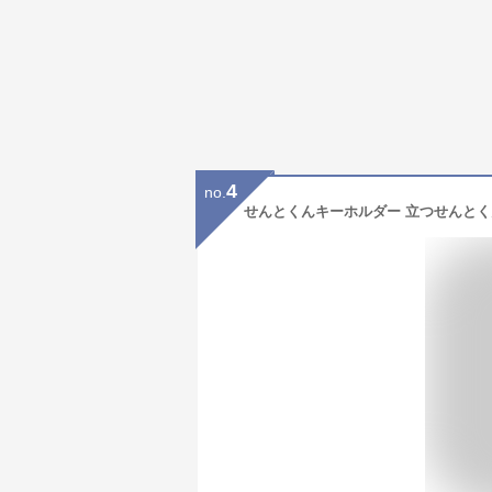
4
no.