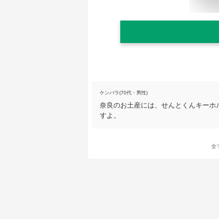
ケンバラ(70代・男性)
奈良のお土産には、せんとくんキーホ
すよ。
全