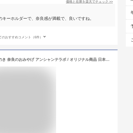
価格と在庫を
楽天
でチェック
>>
のキーホルダーで、奈良感が満載で、良いですね。
てのおすすめコメント（6件）
せんとくんキーホルダー 合掌 木製 ひのき 奈良のおみやげ アンシャンテラボ / オリジナル商品 日本のおみやげ japanese souvenir omiyage 奈良 nara せんとくんグッズ sentokun お土産 gift プレゼント【ゆうパケット対応】