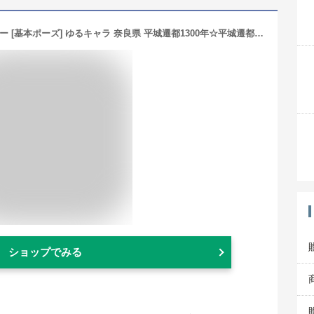
【メール便可】せんとくん キーホルダー [基本ポーズ] ゆるキャラ 奈良県 平城遷都1300年☆平城遷都1300年記念事業公認品☆
ショップでみる