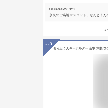
honokana(50代・女性)
奈良のご当地マスコット、せんとくん
全
3
no.