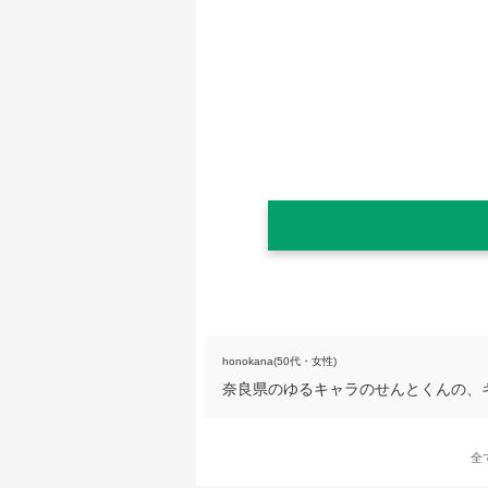
honokana(50代・女性)
奈良県のゆるキャラのせんとくんの、
全