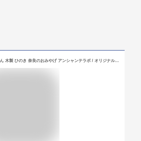
せんとくんキーホルダー 立つせんとくん 木製 ひのき 奈良のおみやげ アンシャンテラボ / オリジナル商品 日本のおみやげ japanese souvenir omiyage 奈良 nara せんとくんグッズ sentokun お土産 gift プレゼント【ゆうパケット対応】