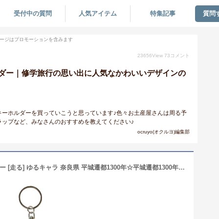
受付中の質問
人気アイテム
特集記事
質問
ージはプロモーションを含みます
23656
View
73
コメント
ダー｜修学旅行の思い出に人気なかわいいデザインの
キーホルダーを買っていこうと思っています♪色々お土産屋さんは周る予
ラップなど、みなさんのおすすめを教えてください♪
ocruyo(オクルヨ)編集部
【メール便可】せんとくん キーホルダー [走る] ゆるキャラ 奈良県 平城遷都1300年☆平城遷都1300年記念事業公認品☆