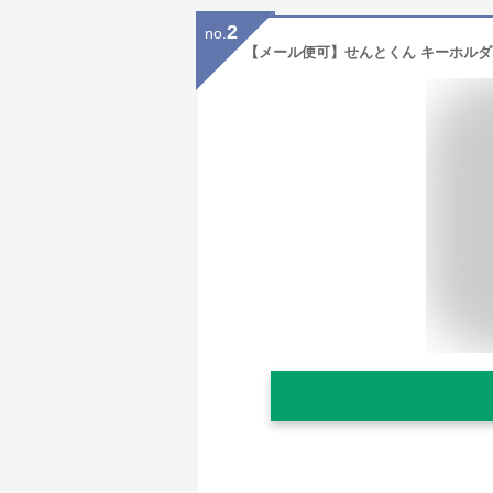
2
no.