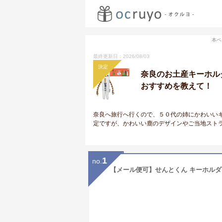
本ペ
最終更新日：2026/08/03
決定
奈良のお土産キーホル
おすすめを教えて！
奈良へ旅行へ行くので、５０代の姉にかわいい
定ですが、かわいい鹿のデザインやご当地スト
1
no.