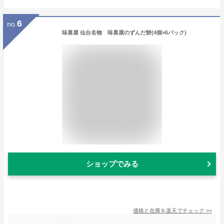
6
no.
味喜屋 仙台名物 味喜屋のずんだ餅(4個×6パック)
ショップでみる
価格と在庫を
楽天
でチェック
>>