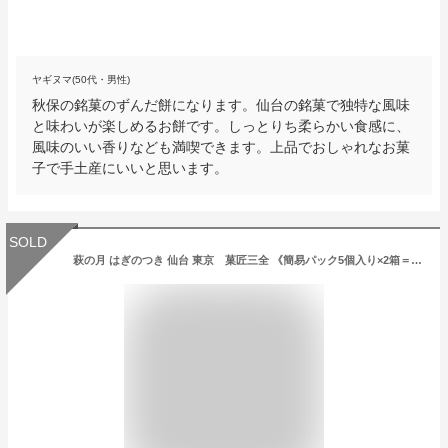
ヤギヌマ(50代・男性)
秋保の銘菓のずんだ餅になります。仙台の銘菓で独特な風味
と味わいが楽しめるお餅です。しっとりち柔らかい食感に、
風味のいい香りなども満喫できます。上品でおしゃれなお菓
子で手土産にいいと思います。
SOLD
萩の月 はぎのつき 仙台 東京 菓匠三全 《簡易パック5個入り×2箱＝10個入り》〜Amazon期間限定発売〜⚫︎通常便配送⚫︎全国 仙台銘菓 お菓子クッキー ランキング 東京土産 帰省 東京 人気 お盆 誕生日ギフト 正月 菓子 煎餅 手渡し 土産 夏季秋 夏休み 母の日 父の日 ギフト お中元 お歳暮 敬老 誕生日 子供 アソート 詰合せ お菓子セット