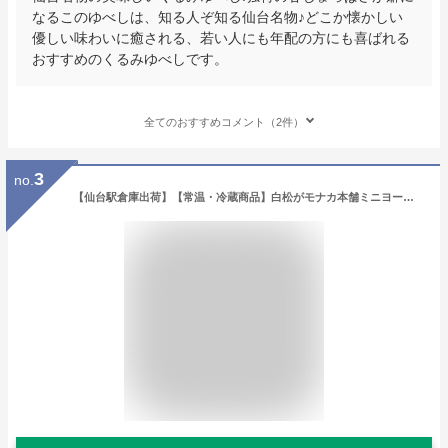
なるこのゆべしは、知る人ぞ知る仙台名物♪どこか懐かしい
優しい味わいに癒される、若い人にも年配の方にも喜ばれる
おすすめのくるみゆべしです。
全てのおすすめコメント（2件）
3
no.
【仙台駅倉庫出荷】【常温・冷蔵商品】白松がモナカ本舗ミニヨーカン8本入東北 お土産 東北みやげ もなか 最中 羊羹 ようかん 和菓子 お菓子 お中元 御中元 お歳暮 御歳暮 内祝い お取り寄せ ギフト プレゼント のし可