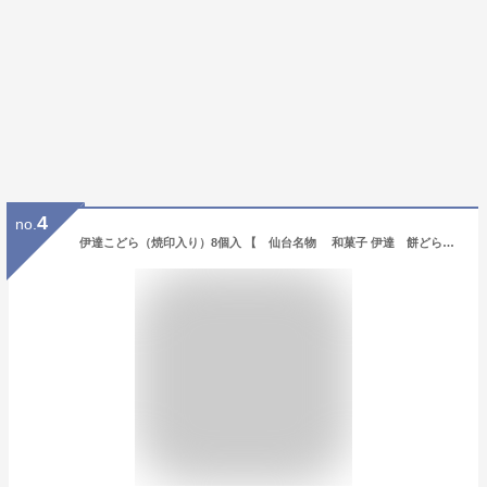
4
no.
伊達こどら（焼印入り）8個入 【 仙台名物 和菓子 伊達 餅どら こどら 和スイーツ プチギフト 贈り物 お土産 家紋焼印 どら焼 詰合せ 小倉 ずんだ餅 宮城県 こだまのどら焼 お取り寄せ プチギフト 2000円以下 手土産 】