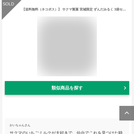
SOLD
【送料無料（ネコポス）】 サクマ製菓 宮城限定 ずんだみるく 3袋セット お買い得 送料無料 1000円ポッキリ サクサク食感 噛める飴 キャンディー 飴
類似商品を探す
かいちゃんさん
サクマのいちごミルクが大好きで、仙台でこれを見つけた時