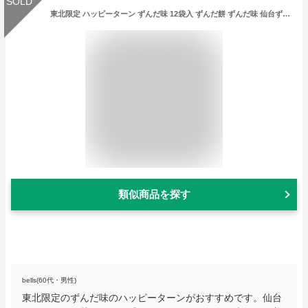
SOLD
東北限定 ハッピーターン ずんだ味 12袋入 ずんだ餅 ずんだ味 仙台ずんだ 個包装 枝豆味 えだまめ味 ずんだ菓子 はっぴーたーん まざっせこらっせ 東北土産 みやげ 亀田製菓 アジカル ずんだ お土産 郡山銘販
類似商品を探す
bells(60代・男性)
東北限定のずんだ味のハッピーターンがおすすめです。仙台