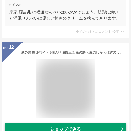
かずフル
宗家 源吉兆 の福渡せんべいはいかがでしょう。波形に焼い
た洋風せんべいに優しい甘さのクリームを挟んであります。
全てのおすすめコメント
(
9
件)
>
12
no.
萩の調 煌 ホワイト 6個入り 菓匠三全 萩の調べ 萩のしらべ はぎのしらべ 萩の月 お菓子 お土産
ショップでみる