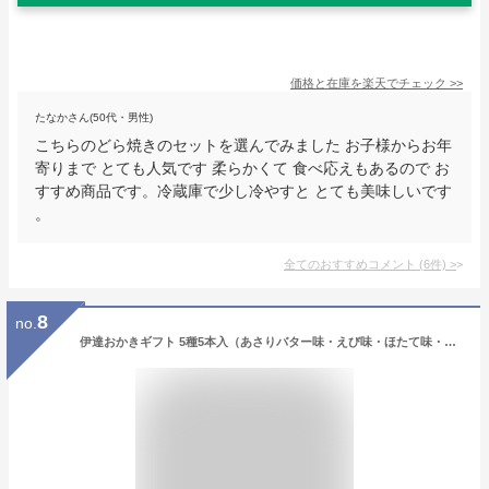
価格と在庫を
楽天
でチェック
>>
たなかさん(50代・男性)
こちらのどら焼きのセットを選んでみました お子様からお年
寄りまで とても人気です 柔らかくて 食べ応えもあるので お
すすめ商品です。冷蔵庫で少し冷やすと とても美味しいです
。
全てのおすすめコメント
(
6
件)
>
8
no.
伊達おかきギフト 5種5本入（あさりバター味・えび味・ほたて味・塩竈の藻塩味・うに味） 【国産餅米 もち米 お菓子 米菓 かき餅 かきもち お礼 お返し ご挨拶 詰め合わせ 贈答 贈り物 お土産 お取り寄せ 仙台 手土産 プチギフト 】