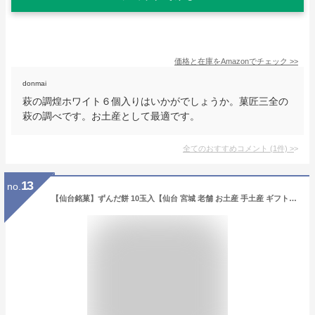
価格と在庫を
Amazon
でチェック
>>
donmai
萩の調煌ホワイト６個入りはいかがでしょうか。菓匠三全の
萩の調べです。お土産として最適です。
全てのおすすめコメント
(
1
件)
>
13
no.
【仙台銘菓】ずんだ餅 10玉入【仙台 宮城 老舗 お土産 手土産 ギフト お取り寄せ ご挨拶 粗品 冷凍 和菓子 お菓子 スイーツ 国産 えだまめ 枝豆 内祝い 出産祝い プチギフト】