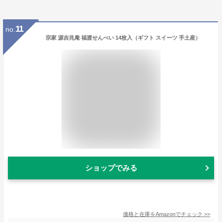
11
no.
宗家 源吉兆庵 福渡せんべい 14枚入（ギフト スイーツ 手土産）
ショップでみる
価格と在庫を
Amazon
でチェック
>>