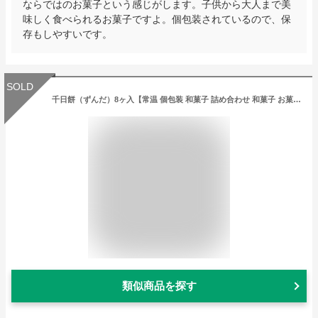
ならではのお菓子という感じがします。子供から大人まで美
味しく食べられるお菓子ですよ。個包装されているので、保
存もしやすいです。
SOLD
千日餅（ずんだ）8ヶ入【常温 個包装 和菓子 詰め合わせ 和菓子 お菓子 国産 えだまめ 枝豆 もち米 仙台 宮城 老舗 お土産 内祝い 出産祝い プチギフト 退職 ご挨拶 スイーツ 手土産 差し入れ】
類似商品を探す