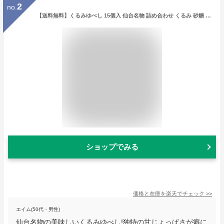
2
no.
【送料無料】くるみゆべし 15個入 仙台名物 詰め合わせ くるみ 砂糖 醤油 甘じょっぱく 元祖仙台駄菓子本舗熊谷屋 仙台 お取り寄せ 和菓子 菓子
ショップでみる
価格と在庫を
楽天
でチェック
>>
エイム(50代・男性)
仙台名物の美味しいくるみゆべし!独特の甘じょっぱさが癖に