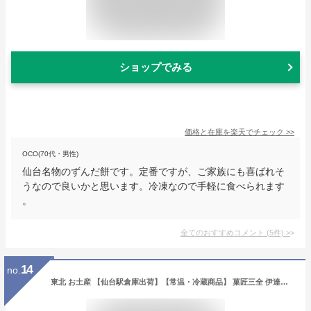
ショップでみる
価格と在庫を
楽天
でチェック
>>
OCO(70代・男性)
仙台名物のずんだ餅です。定番ですが、ご家族にも喜ばれそ
うなので良いかと思います。冷凍なので手軽に食べられます
。
全てのおすすめコメント
(
5
件)
>
14
no.
東北 お土産 【仙台駅倉庫出荷】【常温・冷蔵商品】 菓匠三全 伊達絵巻21個入 仙台 土産 東北みやげ お菓子 スイーツ グルメ おとりよせ お年賀 お中元 御中元 お歳暮 御歳暮 内祝い お取り寄せ ギフト プレゼント のし可