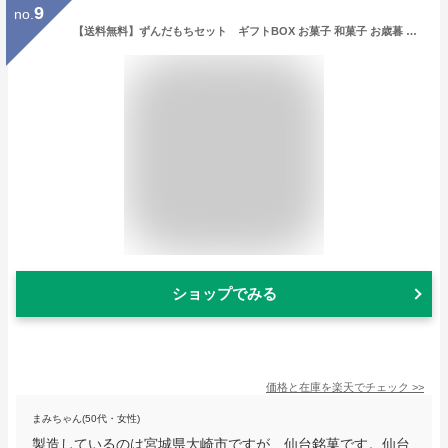
9
no.
【送料無料】ずんだもちセット ギフトBOX お菓子 和菓子 お歳暮 敬老の日 ギフト ずんだ餅 ずんだ お土産 スイーツ 仙台銘菓 贈り物
ショップでみる
価格と在庫を
楽天
でチェック
>>
まみちゃん(50代・女性)
製造しているのは宮城県大崎市ですが、仙台銘菓です。仙台