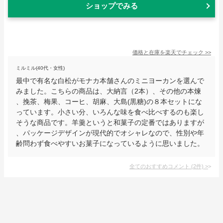
ショップでみる
価格と在庫を
楽天
でチェック
>>
ミルミル(40代・女性)
最中で有名な白松がモナカ本舗さんのミニヨーカンを選んで
みました。こちらの商品は、大納言（2本）、その他の本煉
、挽茶、梅果、コーヒ、胡麻、大島(黒糖)の８本セットにな
っています。小さい分、いろんな味を食べ比べするのも楽し
そうな商品です。羊羹というと和菓子の定番ではありますが
、パッケージデザインが現代的でオシャレなので、性別や年
齢問わず食べやすいお菓子になっているように思いました。
全てのおすすめコメント
(
2
件)
>