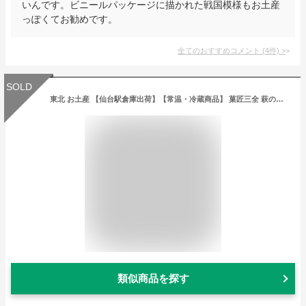
いんです。ビニールパッケージに描かれた戦国模様もお土産
っぽくてお勧めです。
全てのおすすめコメント
(
4
件)
>
SOLD
東北 お土産 【仙台駅倉庫出荷】【常温・冷蔵商品】 菓匠三全 萩の月 10個入 仙台 お土産 東北みやげ お菓子 スイーツ 和菓子 カステラ ワッフル まんじゅう お年賀 お中元 御中元 お歳暮 御歳暮 内祝い お取り寄せ ギフト プレゼント のし可
類似商品を探す