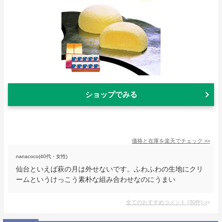
ショップでみる
価格と在庫を
楽天
でチェック
>>
nanacoco(40代・女性)
仙台といえば萩の月は外せないです。ふわふわの生地にクリ
ームというけっこう素朴な組み合わせなのにうまい
全てのおすすめコメント
(
30
件)
>