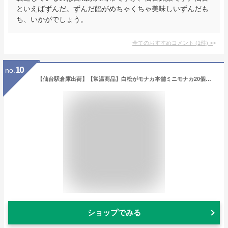
といえばずんだ。ずんだ餡がめちゃくちゃ美味しいずんだも
ち、いかがでしょう。
全てのおすすめコメント
(
1
件)
>
10
no.
【仙台駅倉庫出荷】【常温商品】白松がモナカ本舗ミニモナカ20個東北 お土産 みやげ 東北みやげ お菓子 スイーツ グルメ お中元 お取り寄せ ギフト プレゼント のし可 御歳暮内祝い
ショップでみる