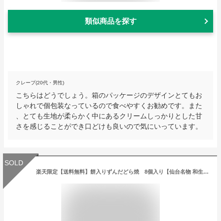
類似商品を探す
クレープ(20代・男性)
こちらはどうでしょう。箱のパッケージのデザインとてもお
しゃれで個包装なっているので食べやすくお勧めです。また
、とても生地が柔らかく中にあるクリームしっかりとした甘
さを感じることができ口どけも良いので気にいっています。
SOLD
楽天限定【送料無料】餅入りずんだどら焼 8個入り【仙台名物 和生菓子 お菓子 和スイーツ 楽天限定 どら焼 送料無料 詰合せ ずんだ餅 こだま お家時間 お取り寄せ スイーツ お試し和菓子 包装あり 退職祝い 卒業祝い 合格祝い】