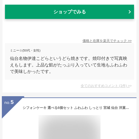
ショップでみる
価格と在庫を
楽天
でチェック
>>
ミニー☆(50代・女性)
仙台名物伊達こどらというどら焼きです。焼印付きで写真映
えもします。上品な餡がたっぷり入っていて生地もふわふわ
で美味しかったです。
全てのおすすめコメント
(
1
件)
>
5
no.
シフォンケーキ 選べる6個セット ふわふわ しっとり 宮城 仙台 洋菓子 お菓子 ギフト 贈り物 手作り フワフワ