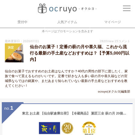
受付中
人気アイテム
マイページ
本ページはプロモーションを含みます
最終更新日：2026/07/21
2820
View
15
コメント
仙台のお菓子！定番の萩の月や喜久福、これから流
決定
行る最新の手土産などおすすめは？【予算5,000円以
内】
仙台のお菓子でおすすめのお土産はなんですか？40代の男性の部下に渡したく、家
族で食べて貰えるものがいいです。定番で好きな人も多い萩の月や喜久福などの宮
城県ならではの銘菓や、まだあまり知られていない最新の手土産などおすすめを教
えてください！
ocruyo(オクルヨ)編集部
1
no.
東北 お土産 【仙台駅倉庫出荷】【冷蔵商品】 菓匠三全 萩の月 20個入 仙台 お土産 東北 土産 東北みやげ お菓子 スイーツ 和菓子 カステラ ワッフル まんじゅう お年賀 お中元 御中元 お歳暮 御歳暮 内祝い お取り寄せ ギフト プレゼント のし可