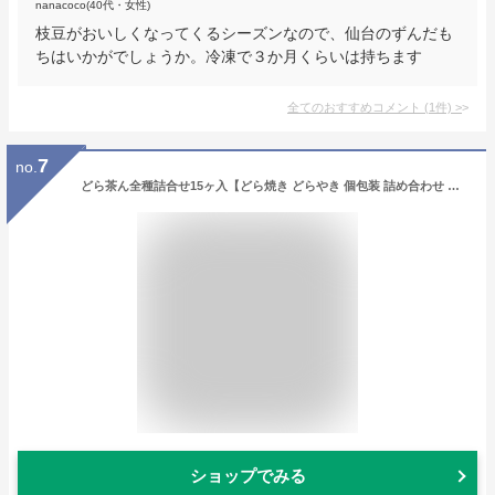
nanacoco(40代・女性)
枝豆がおいしくなってくるシーズンなので、仙台のずんだも
ちはいかがでしょうか。冷凍で３か月くらいは持ちます
全てのおすすめコメント
(
1
件)
>
7
no.
どら茶ん全種詰合せ15ヶ入【どら焼き どらやき 個包装 詰め合わせ 冷凍 生クリーム ひんやり 和菓子 お菓子 えだまめ 枝豆 抹茶 お取り寄せグルメ スイーツ 仙台 宮城 老舗 井ヶ田製茶 お土産 手土産 ギフトセット 内祝い 出産祝い プチギフト 退職】
ショップでみる