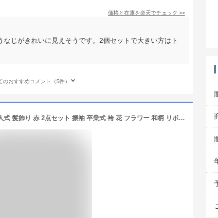
価格と在庫を
楽天
でチェック
>>
うなじがきれいに見えそうです。2個セットで大きい方はト
てのおすすめコメント（5件）
【11/1限定★クーポンで10％OFF】成人式 髪飾り 赤 2点セット 振袖 卒業式 袴 花 フラワー 和柄 リボン パールビーズ ヘアアクセサリー 着物 和装 【あす楽対応】