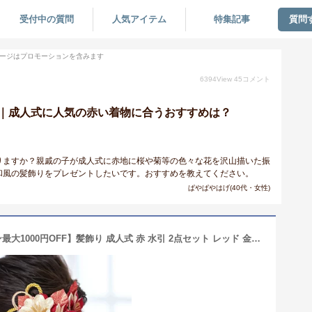
受付中の質問
人気アイテム
特集記事
質問
ージはプロモーションを含みます
6394
View
45
コメント
｜成人式に人気の赤い着物に合うおすすめは？
りますか？親戚の子が成人式に赤地に桜や菊等の色々な花を沢山描いた振
和風の髪飾りをプレゼントしたいです。おすすめを教えてください。
ぱやぱやはげ(40代・女性)
【11/4~11マラソン限定☆全品クーポン最大1000円OFF】髪飾り 成人式 赤 水引 2点セット レッド 金色 桜 サクラ 花 コサージュ 組紐 玉飾り コーム式 Uピン式 ヘアアクセサリー 振袖向け 卒業式 日本製 和装 あす楽対応商品