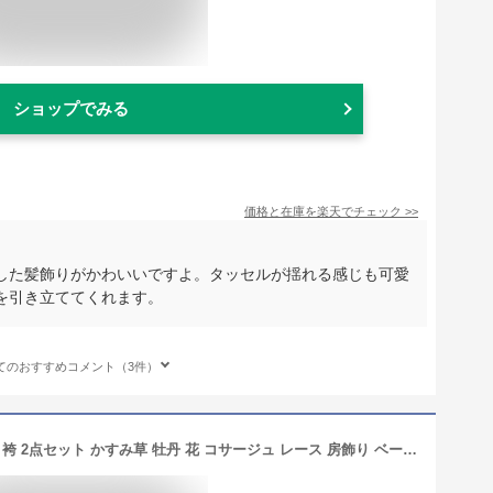
ショップでみる
価格と在庫を
楽天
でチェック
>>
した髪飾りがかわいいですよ。タッセルが揺れる感じも可愛
を引き立ててくれます。
てのおすすめコメント（3件）
髪飾り 成人式 つまみ細工 振袖 卒業式 袴 2点セット かすみ草 牡丹 花 コサージュ レース 房飾り ベージュ グレー 赤 黒 和装 送料無料 あす楽対応商品