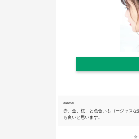
donmai
赤、金、桜、と色合いもゴージャスな
も良いと思います。
全