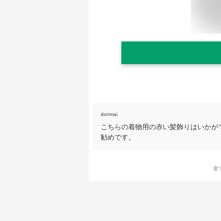
donmai
こちらの着物用の赤い髪飾りはいかが
勧めです。
全