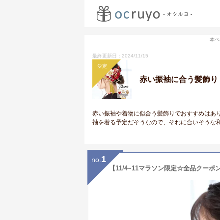
本ペ
最終更新日：2024/11/15
決定
赤い振袖に合う髪飾り
赤い振袖や着物に似合う髪飾りでおすすめはあ
袖を着る予定だそうなので、それに合いそうな
1
no.