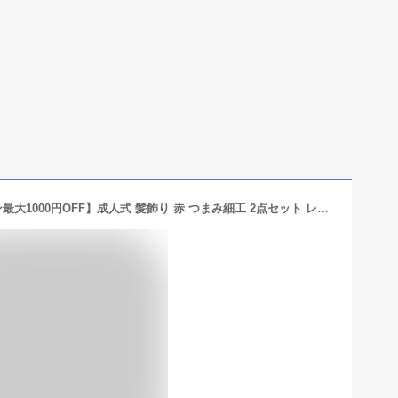
【11/4~11マラソン限定☆全品クーポン最大1000円OFF】成人式 髪飾り 赤 つまみ細工 2点セット レッド 白 ピンポンマム 菊 花 丸ぐけ紐 房飾り コーム Uピン 卒業式 振袖向け 袴向け ヘアアクセサリー 日本製 和装 あす楽対応商品