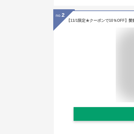
2
no.