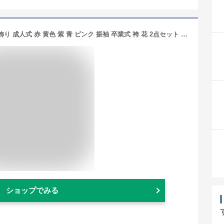
【11/1限定★クーポンで10％OFF】髪飾り 成人式 赤 黄色 紫 青 ピンク 振袖 卒業式 袴 花 2点セット フラワー 和柄 古典的 レトロ リボン パールビーズ ヘアアクセサリー 和装 【あす楽対応】
ショップでみる