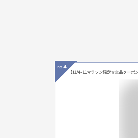
4
no.