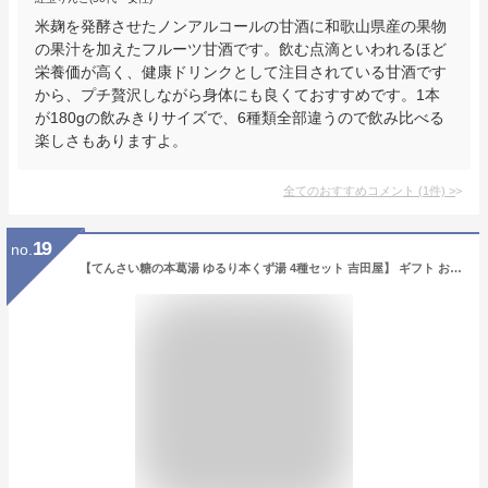
米麹を発酵させたノンアルコールの甘酒に和歌山県産の果物
の果汁を加えたフルーツ甘酒です。飲む点滴といわれるほど
栄養価が高く、健康ドリンクとして注目されている甘酒です
から、プチ贅沢しながら身体にも良くておすすめです。1本
が180gの飲みきりサイズで、6種類全部違うので飲み比べる
楽しさもありますよ。
全てのおすすめコメント
(
1
件)
>
19
no.
【てんさい糖の本葛湯 ゆるり本くず湯 4種セット 吉田屋】 ギフト お歳暮 御歳暮 送料無料 送料込 葛湯 くず湯 吉野 本葛 香料不使用 着色料不使用 健康 贈り物 てんさい糖 低カロリー プレゼント ダイエット 奈良土産 人気