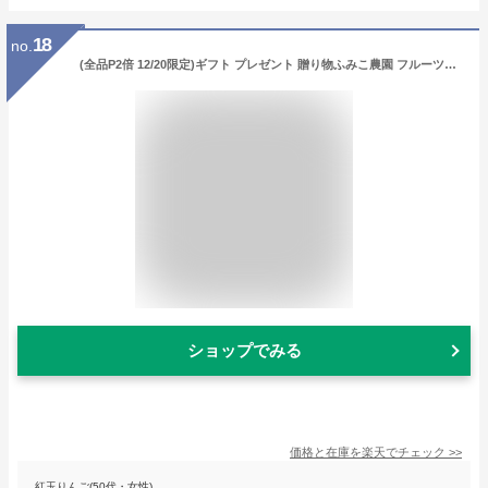
18
no.
(全品P2倍 12/20限定)ギフト プレゼント 贈り物ふみこ農園 フルーツ甘酒 180g 6本送料無料 セット 健康ギフト 飲む点滴 飲み比べ ふみ子農園 産地直送 お歳暮 御歳暮
ショップでみる
価格と在庫を
楽天
でチェック
>>
紅玉りんご(50代・女性)