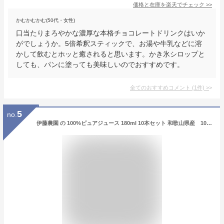
価格と在庫を
楽天
でチェック
>>
かむかむかむ(50代・女性)
口当たりまろやかな濃厚な本格チョコレートドリンクはいか
がでしょうか。5倍希釈スティックで、お湯や牛乳などに溶
かして飲むとホッと癒されると思います。かき氷シロップと
しても、パンに塗っても美味しいのでおすすめです。
全てのおすすめコメント
(
1
件)
>
5
no.
伊藤農園 の 100%ピュアジュース 180ml 10本セット 和歌山県産 100%ジュース ケース ギフト 母の日 父の日 お中元 お歳暮 本州のみ送料無料