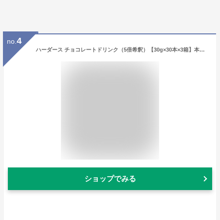
4
no.
ハーダース チョコレートドリンク（5倍希釈）【30g×30本×3箱】本州は送料無料でこの価格！ ギフト プレゼント チョコレートソース リキッド ココア モカ ホットチョコレート 高級 飲みチョコ かき氷 シロップ お歳暮 チョコ アイス
ショップでみる