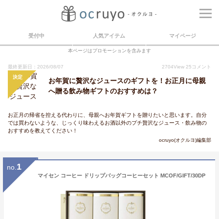
受付中
人気アイテム
マイページ
本ページはプロモーションを含みます
最終更新日：2026/08/07
2704
View
25
コメント
決定
お年賀に贅沢なジュースのギフトを！お正月に母親
へ贈る飲み物ギフトのおすすめは？
お正月の帰省を控える代わりに、母親へお年賀ギフトを贈りたいと思います。自分
では買わないような、じっくり味わえるお酒以外のプチ贅沢なジュース・飲み物の
おすすめを教えてください！
ocruyo(オクルヨ)編集部
1
no.
マイセン コーヒー ドリップバッグコーヒーセット MCOF/GIFT/30DP