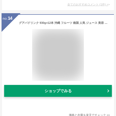
全てのおすすめコメント
(
1
件)
>
14
no.
グアバドリンク 930g×12本 沖縄 フルーツ 南国 人気 ジュース 美容 健康 お土産 果汁50% 送料無料
ショップでみる
価格と在庫を
楽天
でチェック
>>