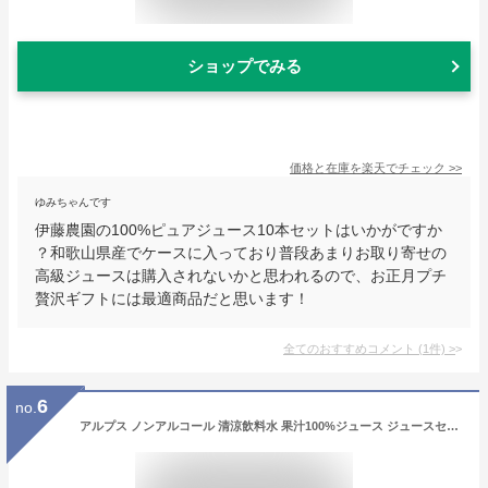
ショップでみる
価格と在庫を
楽天
でチェック
>>
ゆみちゃんです
伊藤農園の100%ピュアジュース10本セットはいかがですか
？和歌山県産でケースに入っており普段あまりお取り寄せの
高級ジュースは購入されないかと思われるので、お正月プチ
贅沢ギフトには最適商品だと思います！
全てのおすすめコメント
(
1
件)
>
6
no.
アルプス ノンアルコール 清涼飲料水 果汁100%ジュース ジュースセット MCG-280 3セット160g缶X45本 長野県 塩尻市