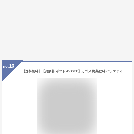
16
no.
【送料無料】【お歳暮 ギフト/4%OFF】カゴメ 野菜飲料 バラエティ ギフト(40本) KYJ-50R【野菜生活 ジュース 詰め合わせ ジュース 紙パック KAGOME 飲み物 ギフト】【内祝い お返し 出産内祝い 結婚 快気祝い 新築】【お歳暮 ジュース ギフト お祝い返し】