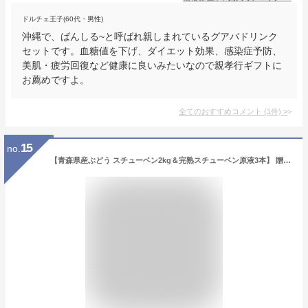
ドルチェ王子(60代・男性)
沖縄で、ばんしる~と呼ばれ親しまれているグアバドリンク
セットです。血糖値を下げ、ダイエット効果、感染症予防、
美肌・疲労回復など健康に良いみたいなので親孝行ギフトに
お薦めですよ。
全てのおすすめコメント
(
1
件)
>
15
no.
【青森県産ぶどう スチューベン2kg＆完熟スチューベン原液3本】 贈答用 送料無料 ギフトに一押し♪ジュースになったらポリフェノールはワイン以上っ！ストレートスチューベンジュースの豪華セット 鶴田町産 [※産地直送のため同梱不可]