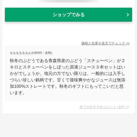
ショップでみる
価格と在庫を
楽天
でチェック
>>
ももももももんが(50代・女性)
秋冬のぶどうである青森県産のぶどう「スチューベン」が２
キロとスチューベンをしぼった原液ジュース３本セットはい
かがでしょうか。地元の方でない限りは、一般的には入手し
づらい珍しい銘柄です。甘くて後味爽やかなジュースは無添
加100%ストレートです。秋冬のギフトにもってこいだと思
います。
全てのおすすめコメント
(
1
件)
>