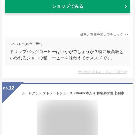
ショップでみる
価格と在庫を
楽天
でチェック
>>
フクジロー(40代・男性)
ドリップバッグコーヒーはいかがでしょうか？特に最高級と
いわれるジャコウ猫コーヒーを味わえてオススメです。
全てのおすすめコメント
(
2
件)
>
12
no.
ル・レクチェ ストレートジュース500ml×2本入り 和泉果樹園【洋梨/ルレクチェ/フルーツジュース/果汁100%/砂糖不使用/化粧箱】【お歳暮に！ギフトに！贈り物・内祝いに！のし（熨斗）無料】【送料無料】