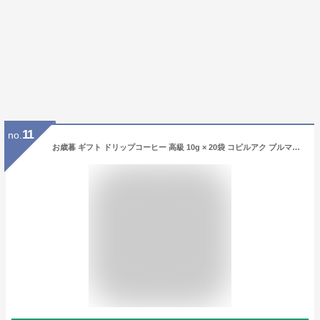
11
no.
お歳暮 ギフト ドリップコーヒー 高級 10g × 20袋 コピルアク ブルマン 詰め合わせ やぶ珈琲 | ドリップバッグ おしゃれ 誕生日 プレゼント 贈り物 飲み比べ セット 自家焙煎 こだわり 煎りたて 味わい 退職 内祝い 開店 挨拶 手土産 結婚式 新年会 お年賀 送料無料