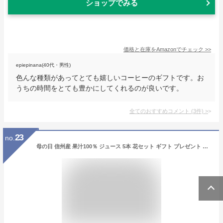
ショップでみる
価格と在庫を
Amazon
でチェック
>>
epiepinana(40代・男性)
色んな種類があってとても嬉しいコーヒーのギフトです。お
うちの時間をとても豊かにしてくれるのが良いです。
全てのおすすめコメント
(
3
件)
>
23
no.
母の日 信州産 果汁100％ ジュース 5本 花セット ギフト プレゼント 国産原料のみ 長野産 送料無料 最強翌日配送 | りんごジュース りんご もも 白桃 黄桃 洋なし ぶどう ストレートジュースを含む 内祝 お祝い お礼 出産内祝い 出産祝い 詰め合わせ ジュースギフト 2026