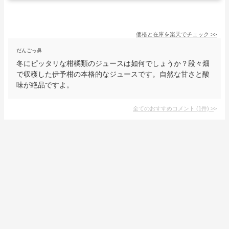
価格と在庫を
楽天
でチェック
>>
だんごっ鼻
冬にピッタリな柑橘類のジュースは如何でしょうか？段々畑
で収穫した伊予柑の本格的なジュースです。自然な甘さと酸
味が絶品ですよ。
全てのおすすめコメント
(
1
件)
>