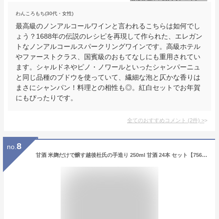
わんころもち(30代・女性)
最高級のノンアルコールワインと言われるこちらは如何でし
ょう？1688年の伝説のレシピを再現して作られた、エレガン
トなノンアルコールスパークリングワインです。高級ホテル
やファーストクラス、国賓級のおもてなしにも重用されてい
ます。シャルドネやピノ・ノワールといったシャンパーニュ
と同じ品種のブドウを使っていて、繊細な泡と仄かな香りは
まさにシャンパン！料理との相性も◎。紅白セットでお年賀
にもぴったりです。
全てのおすすめコメント
(
2
件)
>
8
no.
甘酒 米麹だけで醸す越後杜氏の手造り 250ml 甘酒 24本 セット【7560円以上で送料無料】