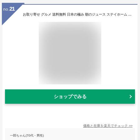
21
no.
お取り寄せ グルメ 送料無料 日本の極み 朝のジュース ステイホーム 産地直送 ご当地グルメ 自宅で楽しむ おすすめ お取り寄せグルメ ご褒美 おいしい 宅配 プチ贅沢 飲み物 ジュース 飲料 (RI)軽 ギフトセット
ショップでみる
価格と在庫を
楽天
でチェック
>>
一郎ちゃん(70代・男性)