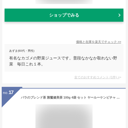
ショップでみる
価格と在庫を
楽天
でチェック
>>
あずま(60代・男性)
有名なカゴメの野菜ジュースです。普段なかなか取れない野
菜 毎日これ１本。
全てのおすすめコメント
(
1
件)
>
17
no.
バラのブレンド茶 雅鷺健美茶 100g 4袋 セット ヤールーケンビチャ お茶 ローズティー 高級 茶葉 安渓鉄観音茶 miyabi