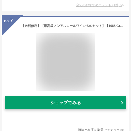
全てのおすすめコメント
(
1
件)
>
7
no.
【送料無料】【最高級ノンアルコールワイン 6本 セット】【1688 Grand Rose Blanc】グラン・ロゼ/ブラン（200ml×6）化粧箱付き！ ワイン 記念日 誕生日プレゼント ギフト プレゼント
ショップでみる
価格と在庫を
楽天
でチェック
>>