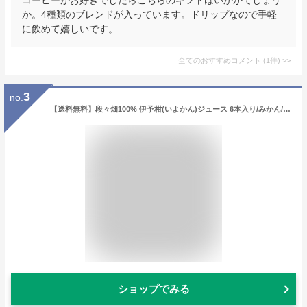
か。4種類のブレンドが入っています。ドリップなので手軽
に飲めて嬉しいです。
全てのおすすめコメント
(
1
件)
>
3
no.
【送料無料】段々畑100% 伊予柑(いよかん)ジュース 6本入り/みかん/蜜柑/オレンジ/柑橘/果物/フルーツ/ギフト/お中元/お取り寄せ/グルメ/産地応援
ショップでみる