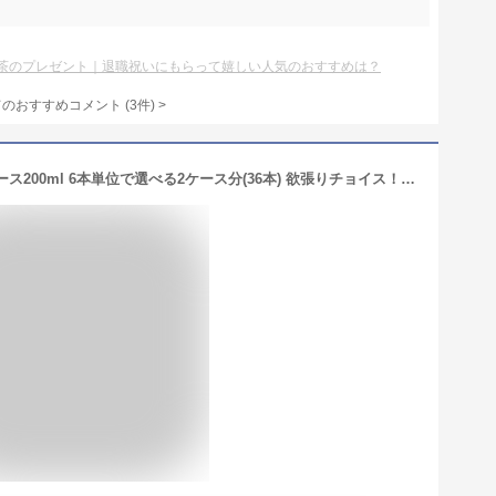
茶のプレゼント｜退職祝いにもらって嬉しい人気のおすすめは？
てのおすすめコメント
(
3
件)
>
送料無料 Dole(ドール) 果汁100％ジュース200ml 6本単位で選べる2ケース分(36本) 欲張りチョイス！りんご オレンジ ぶどう パイン ミックス 紙パック