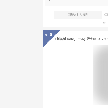
回答された質問
紅
全
5
no.