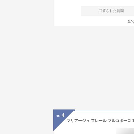
回答された質問
全
4
no.