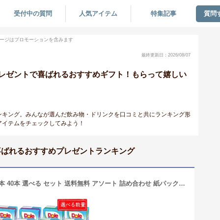
受付中の質問
人気アイテム
特集記事
質問
ージはプロモーションを含みます
最終更新日：2026/08/07
レゼントで喜ばれるおすすめギフト！もらって嬉しい
ンキング。みんなが選んだ飲み物・ドリンクを口コミと共にランキング形
アイテムをチェックしてみよう！
喜ばれるおすすめプレゼントランキング
Dole ドール ジュース 100% 200ml 20本 40本 選べる セット 送料無料 アソート 詰め合わせ 紙パック オレンジ リンゴ ブドウ ピーチ フルーツ まとめ買い 子供会 景品 クリスマス お正月 卒園 卒業 備蓄 常温保存 仕送り 福袋