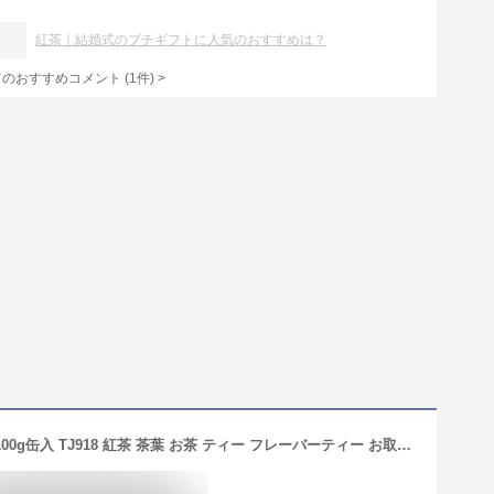
紅茶｜結婚式のプチギフトに人気のおすすめは？
てのおすすめコメント
(
1
件)
>
マリアージュ フレール マルコポーロ 100g缶入 TJ918 紅茶 茶葉 お茶 ティー フレーバーティー お取り寄せ セット 高級 お取り寄せ 上品 香り 美味しい 誕生日 ギフト プレゼント おしゃれ ブランド 内祝い お返し 出産 結婚 香典返し お彼岸 お礼 帰省 手土産 秋ギフト