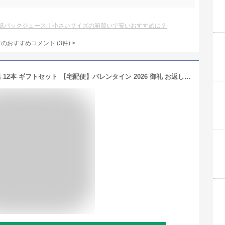
紙パックジュース｜小さいサイズの箱買いで安いおすすめは？
てのおすすめコメント
(
3
件)
>
玉露 ティーバッグ(5g×6個)・ 抹茶の里 12本 ギフトセット 【宅配便】バレンタイン 2026 御礼 お返し お誕生日 お茶 お菓子 セット ギフト テトラ ティーパック 抹茶 宇治茶 高級緑茶 日本茶 ギフト おしゃれ かわいい お土産 お菓子ギフト 紐付 プレゼント 送料無料