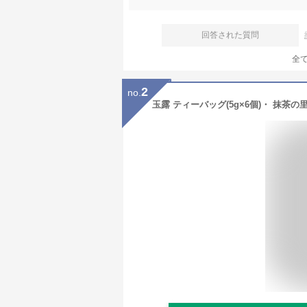
回答された質問
全
2
no.