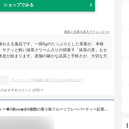
ショップでみる
価格と在庫を
楽天
でチェック
>>
味わえる逸品です。一袋5gのたっぷりとした茶葉が、本格
。サクッと軽い抹茶クリーム入りの焼菓子「抹茶の里」もセ
休息が始まります。老舗の確かな品質と手軽さが、大切な方
ティーバッグの高級お茶ギフトのおすすめは？
てのおすすめコメント
(
2
件)
>
【メール便対応】フェアリーテールティー◆3個set◆全6種類の香り味フルーツフレーバーティー紅茶♪ティーバッグ（ティーパック）おしゃれかわいいパッケージ柄イラストでお礼お返しのプチギフトプレゼント、退職 祝い、歓迎会・送別会、結婚祝いのお配り用お菓子セット