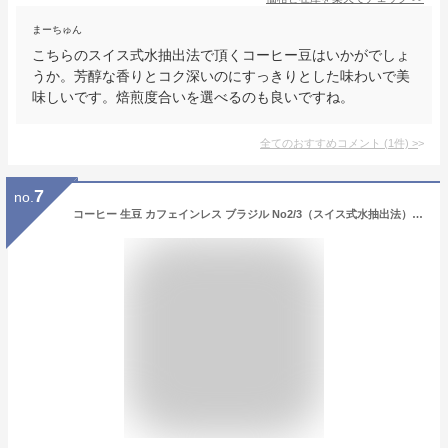
まーちゅん
こちらのスイス式水抽出法で頂くコーヒー豆はいかがでしょ
うか。芳醇な香りとコク深いのにすっきりとした味わいで美
味しいです。焙煎度合いを選べるのも良いですね。
全てのおすすめコメント
(
1
件)
>
7
no.
コーヒー 生豆 カフェインレス ブラジル No2/3（スイス式水抽出法）デカフェ 珈琲 スペシャルティ 送料無料【DRIP TRIP】1kg 2kg 5kg 10kg