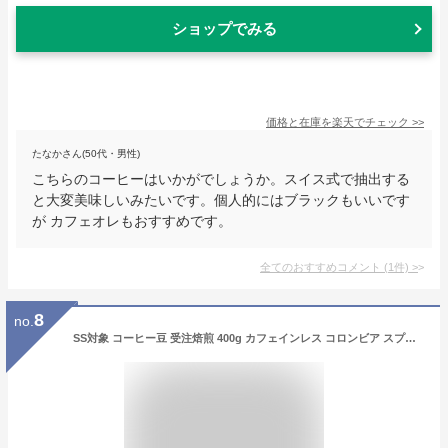
ショップでみる
価格と在庫を
楽天
でチェック
>>
たなかさん(50代・男性)
こちらのコーヒーはいかがでしょうか。スイス式で抽出する
と大変美味しいみたいです。個人的にはブラックもいいです
が カフェオレもおすすめです。
全てのおすすめコメント
(
1
件)
>
8
no.
SS対象 コーヒー豆 受注焙煎 400g カフェインレス コロンビア スプレモ（スイス式水抽出法） デカフェ 選べる焙煎度合い 送料無料 大山珈琲 珈琲 珈琲豆 コーヒー コーヒー豆 スペシャルティコーヒー プレミアムコーヒー 粉 お試し