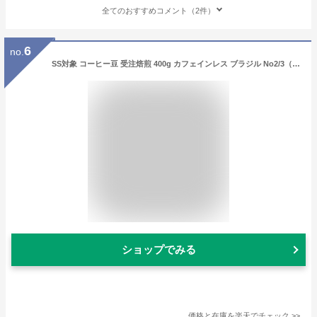
全てのおすすめコメント（2件）
6
no.
SS対象 コーヒー豆 受注焙煎 400g カフェインレス ブラジル No2/3（スイス式水抽出法） デカフェ 選べる焙煎度合い 送料無料 大山珈琲 珈琲 珈琲豆 コーヒー コーヒー豆 スペシャルティコーヒー プレミアムコーヒー 粉 お試し コーヒー粉
ショップでみる
価格と在庫を
楽天
でチェック
>>