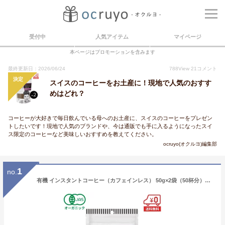
受付中
人気アイテム
マイページ
本ページはプロモーションを含みます
最終更新日：2026/06/24
788
View
21
コメント
決定
スイスのコーヒーをお土産に！現地で人気のおすす
めはどれ？
コーヒーが大好きで毎日飲んでいる母へのお土産に、スイスのコーヒーをプレゼン
トしたいです！現地で人気のブランドや、今は通販でも手に入るようになったスイ
ス限定のコーヒーなど美味しいおすすめを教えてください。
ocruyo(オクルヨ)編集部
1
no.
有機 インスタントコーヒー（カフェインレス） 50g×2袋（50杯分）★ドイツ産［ オーガニック デカフェ カフェインフリー 有機 emmy organics エミーオーガニクス 妊娠中 妊婦 アイスコーヒー 安全 無農薬 ギフト 詰め替え 無添加 スイスウォータープロセス ］