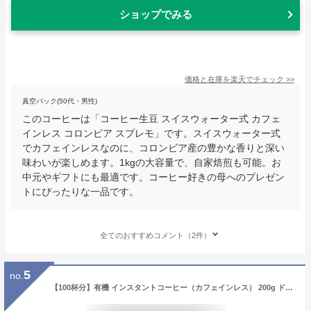
ショップでみる
価格と在庫を
楽天
でチェック
>>
真空パック(50代・男性)
このコーヒーは「コーヒー生豆 スイスウォーター式 カフェ
インレス コロンビア スプレモ」です。スイスウォーター式
でカフェインレスなのに、コロンビア産の豊かな香りと深い
味わいが楽しめます。1kgの大容量で、自家焙煎も可能。お
中元やギフトにも最適です。コーヒー好きの母へのプレゼン
トにぴったりな一品です。
全てのおすすめコメント（2件）
5
no.
【100杯分】有機 インスタントコーヒー（カフェインレス） 200g ドイツ産［ オーガニック デカフェ カフェインフリー 有機 emmy organics エミーオーガニクス 妊娠中 妊婦 アイスコーヒー 安全 無農薬 ギフト 詰め替え 無添加 スイスウォータープロセス ］