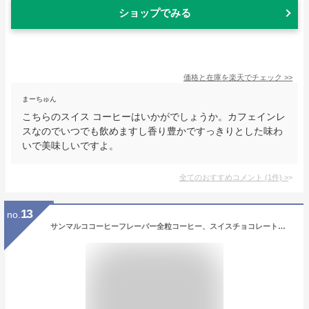
ショップでみる
価格と在庫を
楽天
でチェック
>>
まーちゅん
こちらのスイス コーヒーはいかがでしょうか。カフェインレ
スなのでいつでも飲めますし香り豊かですっきりとした味わ
いで美味しいですよ。
全てのおすすめコメント
(
1
件)
>
13
no.
サンマルココーヒーフレーバー全粒コーヒー、スイスチョコレートアーモンド、1ポンド San Marco Coffee Flavored Whole Bean Coffee, Swiss Chocolate Almond, 1 Pound