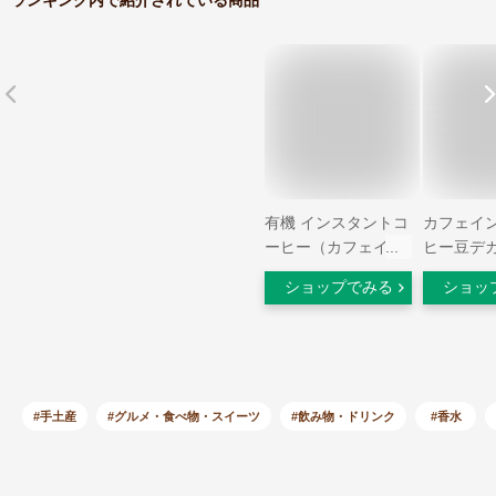
有機 インスタントコ
カフェイ
ーヒー（カフェイン
ヒー豆デカ
レス） 50g×2袋（50
アラビカ -
ショップでみる
ショッ
杯分）★ドイツ産［
200gDecaf
オーガニック デカフ
Arabica -
ェ カフェインフリー
ンドネシ
有機 emmy organics
ー豆スイ
エミーオーガニクス
ープロセ
妊娠中 妊婦 アイス
TSUJIMOT
#手土産
#グルメ・食べ物・スイーツ
#飲み物・ドリンク
#香水
コーヒー 安全 無農
オリジナ
薬 ギフト 詰め替え
無農薬栽培
無添加 スイスウォー