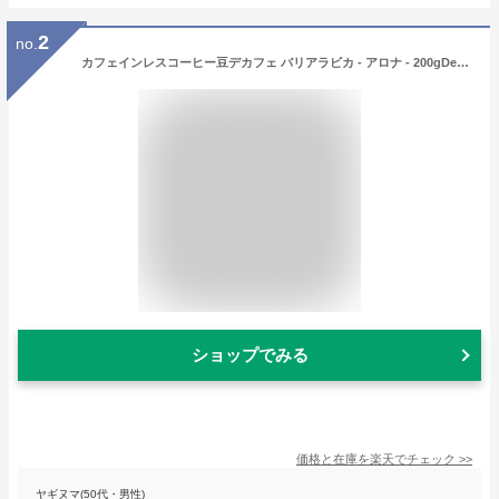
2
no.
カフェインレスコーヒー豆デカフェ バリアラビカ - アロナ - 200gDecaf Bali Arabica - ARONA -インドネシア産コーヒー豆スイスウォータープロセスTSUJIMOTO coffeeオリジナルブランド無農薬栽培 水出し
ショップでみる
価格と在庫を
楽天
でチェック
>>
ヤギヌマ(50代・男性)