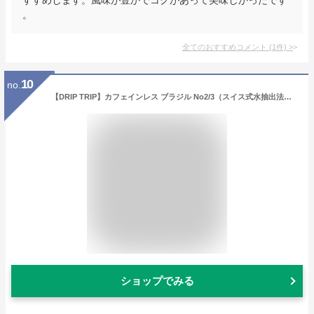
。
全てのおすすめコメント
(
1
件)
>
10
no.
【DRIP TRIP】カフェインレス ブラジル No2/3（スイス式水抽出法） デカフェ コーヒー豆 受注焙煎 選べる焙煎度合い 送料無料 珈琲 珈琲豆 コーヒー スペシャルティコーヒー 粉 400g 800g 1kg 2kg
ショップでみる