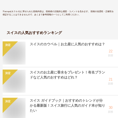
タープロセス ］
※
ocruyo(オクルヨ)
に寄せられた投稿内容は、投稿者の主観的な感想・コメントを含みます。 投稿の信憑性・正確性を
保証することはできませんので、あくまで参考情報の一つとしてご利用ください。
スイス
の人気おすすめランキング
スイスのカウベル｜お土産に人気のおすすめは？
決定
22
回答
スイスのお土産に香水をプレゼント！有名ブラン
決定
ドなど人気のおすすめはどれ？
21
回答
スイス ガイドブック｜おすすめのトレンドが分
決定
かる最新版！スイス旅行に人気のガイド本が知り
30
たい
回答