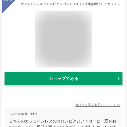
カフェインレス コロンビア スプレモ（スイス式水抽出法） デカフェ コーヒー豆 受注焙煎 選べる焙煎度合い 送料無料 大山珈琲 珈琲 珈琲豆 コーヒー コーヒー豆 スペシャルティコーヒー 粉 400g 800g 1kg 2kg【DRIP TRIP】
ショップでみる
価格と在庫を
楽天
でチェック
>>
ミニー☆(50代・女性)
こちらのカフェインレスのコロンビアというコーヒー豆をお
すすめします。風味が豊かでコクがあって美味しかったです