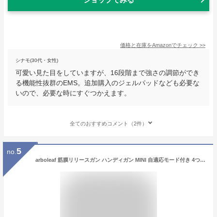
価格と在庫を
Amazon
でチェック
>>
シナモ(30代・女性)
可愛い見た目をしていますが、16段階まで強さの調節ができ
る機能性抜群のEMS。追加購入のジェルパッドなども必要な
いので、必要な時にすぐつかえます。
全てのおすすめコメント（2件）
5
no.
arboleaf 筋膜リリースガン ハンディガン MINI 自適応モード付き 4つのシリコンヘッド付属 5段階強力振動 筋膜リリース 筋膜ガン Type-C充電式 2000mAh*2大容量(8時間以上連続使用) 370g軽量 最速3000回/分 静音 携帯便利 収納袋&日本語取扱説明書付き 父の日 母の日 プレゼント ギフト最適 日本国内サポート 一年メーカー保証