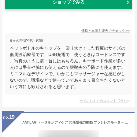
ショップでみる
価格と在庫を
楽天
でチェック
>>
みかんの花(50代・女性)
ペットボトルのキャップを一回り大きくした程度のサイズの
低周波治療器です。USB充電で、使うときはコードレスです
。写真のように肩・首にはもちろん、キーボード作業が多い
人には手首や腕にも使えるので腱鞘炎の予防にも使えます。
ミニマルなデザインで、いかにもマッサージャーな感じがし
ないので、職場などで使っていてあんまり目立ちたくないと
いう方にも歓迎されると思います。
全てのおすすめコメント
(
2
件)
>
19
no.
ANFLAG トータルボディケア 30段階強力振動 ブラシレスモーター 収納パック付き 携帯便利 日本語取扱説明書付き