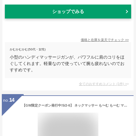
ショップでみる
価格と在庫を
楽天
でチェック
>>
かむかむかむ(50代・女性)
小型のハンディマッサージガンが、パワフルに肩のコリをほ
ぐしてくれます。軽量なので使っていて腕も疲れないのでお
すすめです。
全てのおすすめコメント
(
1
件)
>
14
no.
【GW限定クーポン発行中!5/2-6】 ネックマッサー も〜む もーむ マッサージ器 マッサージ機 マッサージ ネックマッサージ 首 肩 背中 腰 足 太もも 簡単 手軽 美容 健康 肩こり 肩もみ 母の日 父の日 ギフト プレゼント クロシオ 白 ホワイト 黒 ブラック