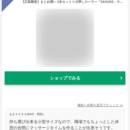
【広島製造】まとめ買い 3本セットツボ押しローラー「SASUKE」サスケ マッサージ器 小型マッサージ機 リンパ マッサージ棒 肩 首 頭 足 脚 足裏 こりほぐし つぼ 手のひら こり 美顔ローラー コンパクト 健康グッズ プレゼント ギフト 贈り物 携帯 【送料無料】
ショップでみる
価格と在庫を
楽天
でチェック
>>
まさ４４３４(40代・男性)
持ち運び出来る小型サイズなので、職場でもちょっとした休
憩の合間にマッサージタイムを作ることが出来そうです。