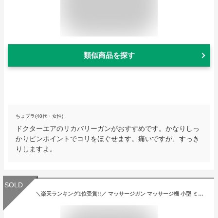
類似商品を探す
ちょプラ(40代・女性)
ドクターエアのリカバリーガンがおすすめです。かなりしっ
かりピンポイントでコリをほぐせます。痛いですが、すっき
りしますよ。
SOLD
＼楽天ランキング1位受賞!!／ マッサージガン マッサージ機 小型 ミニ 筋膜リリース 1位 筋肉 ほぐす 背中 腰 足 全身 小型マッサージ器 ハンディマッサージャー ハンディガン ボディケア 筋膜ドリル 振動マッサージ 電動 マッサージ機【KINMAKU mini ドリルガン】