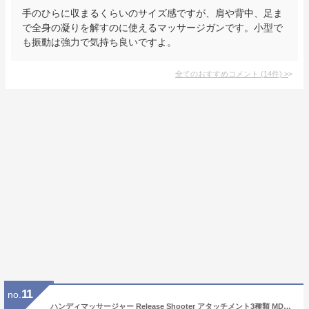
手のひらに収まるくらいのサイズ感ですが、肩や背中、足ま
で全身の凝りを解すのに使えるマッサージガンです。小型で
も振動は強力で気持ち良いですよ。
全てのおすすめコメント
(
14
件)
>
11
no.
ハンディマッサージャー Release Shooter アタッチメント3種類 MD-1301 ブラック マッサージャー マッサージ機 家庭用 電動 リラックス 筋肉痛 肩 首 足 脚 腰 腕 ふくらはぎ 足裏 コンパクト 小型 丸型 U字型 平型 スライヴ THRIVE 【送料無料】