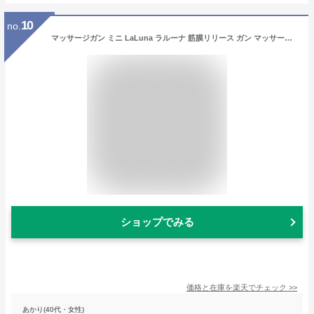
10
no.
マッサージガン ミニ LaLuna ラルーナ 筋膜リリース ガン マッサージ機 電動マッサージ機 mini 小型 軽量 自宅 ケア コンパクト マッサージャー ハンディガン 背中 腰 全身 足 首 肩甲骨 ボディ 健康器具 ホワイト
ショップでみる
価格と在庫を
楽天
でチェック
>>
あかり(40代・女性)