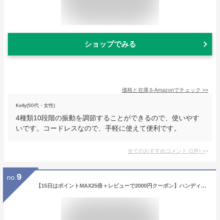
ショップでみる
価格と在庫を
Amazon
でチェック
>>
Kelly(50代・女性)
4種類10段階の振動を調節することができるので、使いやす
いです。コードレスなので、手軽に使えて便利です。
全てのおすすめコメント
(
1
件)
>
9
no.
【15日はポイントMAX25倍＋レビューで2000円クーポン】ハンディマッサージャー BODYPIXEL Mini Z｜筋膜リリース マッサージ機 マッサージガン 小型 静音 肩こり 首こり