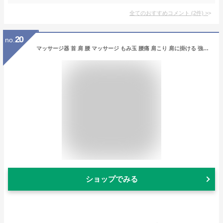
全てのおすすめコメント
(
2
件)
>
20
no.
マッサージ器 首 肩 腰 マッサージ もみ玉 腰痛 肩こり 肩に掛ける 強さ 調整できる 肩凝り用 ネックマッサー タイマー付き 安心 送料無料 父の日 母の日 敬老の日 プレゼント 実用的 ギフト 健康 組立不要
ショップでみる