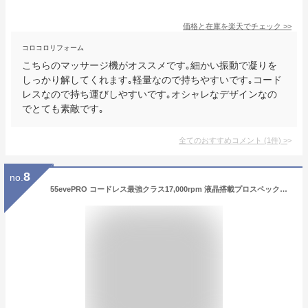
価格と在庫を
楽天
でチェック
>>
コロコロリフォーム
こちらのマッサージ機がオススメです｡細かい振動で凝りを
しっかり解してくれます｡軽量なので持ちやすいです｡コード
レスなので持ち運びしやすいです｡オシャレなデザインなの
でとても素敵です｡
全てのおすすめコメント
(
1
件)
>
8
no.
55evePRO コードレス最強クラス17,000rpm 液晶搭載プロスペック仕様 日本ブランド 4×10種振動 防水 シリコン素材