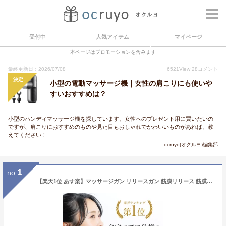
受付中
人気アイテム
マイページ
本ページはプロモーションを含みます
最終更新日：2026/07/08
6521
View
28
コメント
決定
小型の電動マッサージ機｜女性の肩こりにも使いや
すいおすすめは？
小型のハンディマッサージ機を探しています。女性へのプレゼント用に買いたいの
ですが、肩こりにおすすめのものや見た目もおしゃれでかわいいものがあれば、教
えてください！
ocruyo(オクルヨ)編集部
1
no.
【楽天1位 あす楽】マッサージガン リリースガン 筋膜リリース 筋膜リリースガン ハンディガン ハンディマッサージャー ハンディ振動マシン マッサージ器 マッサージ機 ハンディ ガン マッサージ ガン フットマッサージャー リンパ 健康グッズ 電動