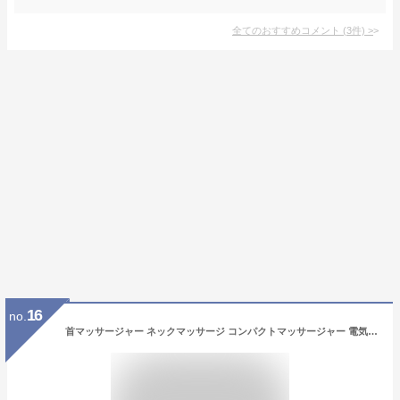
全てのおすすめコメント
(
3
件)
>
16
no.
首マッサージャー ネックマッサージ コンパクトマッサージャー 電気マッサージ器 マッサージ器 マッサージャー マッサージ機 マッサージローラー 電動 簡単操作 15分自動オフタイマー 小型 首 肩 足 ふくらはぎ 背中 腰 贈り物 誕生日 母の日 ギフト おしゃれ