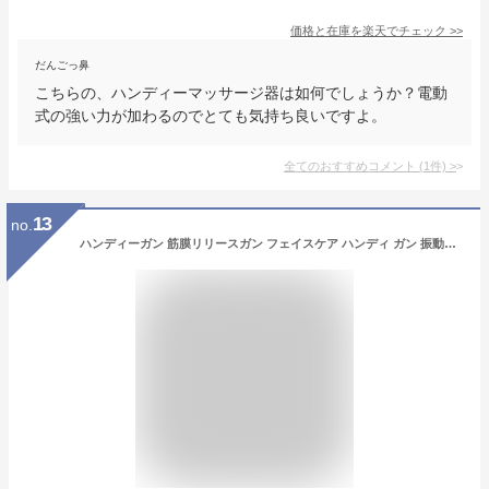
価格と在庫を
楽天
でチェック
>>
だんごっ鼻
こちらの、ハンディーマッサージ器は如何でしょうか？電動
式の強い力が加わるのでとても気持ち良いですよ。
全てのおすすめコメント
(
1
件)
>
13
no.
ハンディーガン 筋膜リリースガン フェイスケア ハンディ ガン 振動マシン 小型 軽量 筋膜リリース 筋肉 ※ 医療用 肩こり 首こり マッサージ器 マッサージガン ではありません