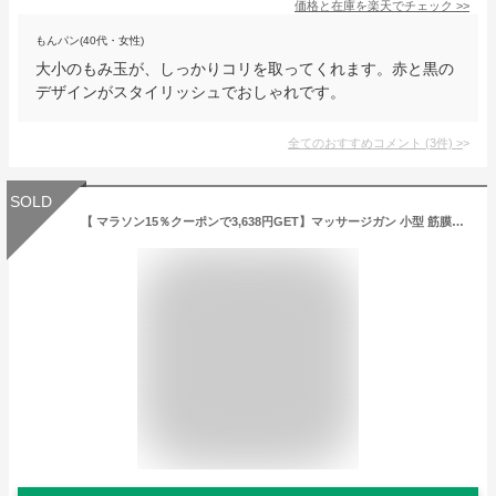
価格と在庫を
楽天
でチェック
>>
もんパン(40代・女性)
大小のもみ玉が、しっかりコリを取ってくれます。赤と黒の
デザインがスタイリッシュでおしゃれです。
全てのおすすめコメント
(
3
件)
>
SOLD
【 マラソン15％クーポンで3,638円GET】マッサージガン 小型 筋膜リリース ハンディ ガン マッサージガン 筋膜リリース リリースガン 静音 振動マシン マッサージャー 小型 ミニ リフトケア マッサージ機 コンパクト 健康器具 肩 首 足 腰痛 健康 プレゼント