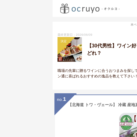
本ペ
最終更新日：2026/06/09
決定
【30代男性】ワイン
どれ？
職場の先輩に贈るワインに合うおつまみを探し
ン通に喜ばれるおすすめの逸品を教えて下さい
1
no.