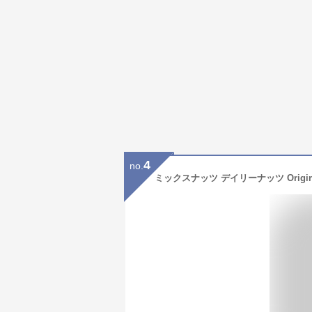
4
no.