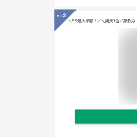
2
no.