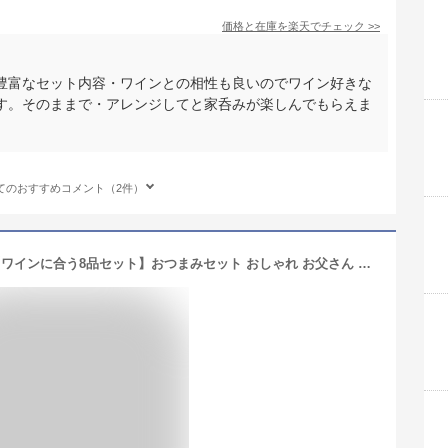
価格と在庫を
楽天
でチェック
>>
豊富なセット内容・ワインとの相性も良いのでワイン好きな
す。そのままで・アレンジしてと家呑みが楽しんでもらえま
てのおすすめコメント（2件）
【楽天1位】 父の日 おつまみ ギフト【ワインに合う8品セット】おつまみセット おしゃれ お父さん 父親 60代 70代 誕生日 プレゼント 珍味 おつまみ 極める お祝い 酒のつまみ チーズ 生ハム 誕生日ギフト ギフト グルメ おつまみセット 2026 つまみ 酒の肴