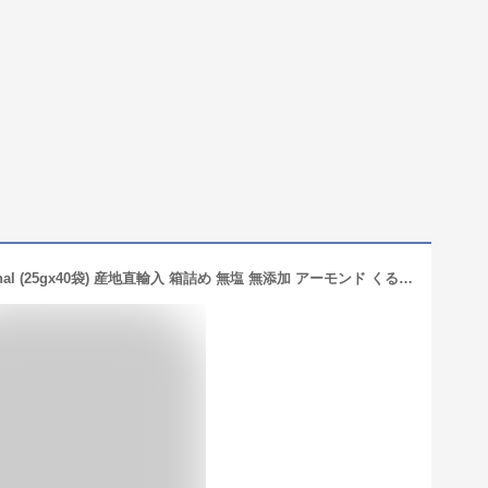
ミックスナッツ デイリーナッツ Original (25gx40袋) 産地直輸入 箱詰め 無塩 無添加 アーモンド くるみ ヘーゼルナッツ レーズン クランベリー