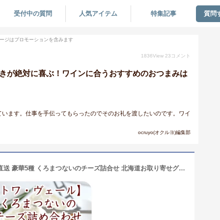
受付中の質問
人気アイテム
特集記事
質問
ージはプロモーションを含みます
1836
View
23
コメント
好きが絶対に喜ぶ！ワインに合うおすすめのおつまみは
ています。仕事を手伝ってもらったのでそのお礼を渡したいのです。ワイ
！
ocruyo(オクルヨ)編集部
【北海道 トワ・ヴェール】 冷蔵 産地直送 豪華5種 くろまつないのチーズ詰合せ 北海道お取り寄せグルメ 黒松内町産生乳使用 クリームチーズ ゴーダ カマンベール ホワイトブルーチーズ ブルーチーズ 熟成 お中元 お歳暮 ギフト 緑の屋根 人気商品 TV-CT52