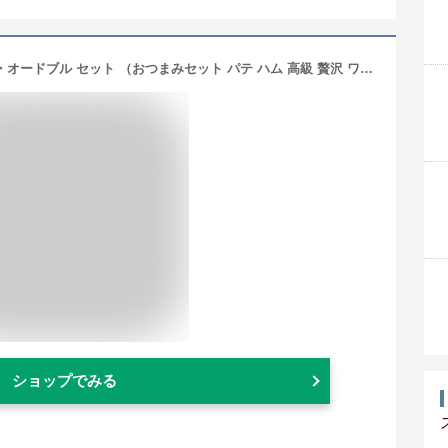
＼SS最大半額！／＼楽天1位／家飲み・オードブル セット （おつまみセット パテ ハム 高級 贅沢 ワイン おつまみ ギフト ビール 日本酒 パーティー 5-6人前 おすすめ 贈り物 大容量 お取り寄せ 人気 プレゼント 6000円 母の日 父の日 ）
ショップでみる