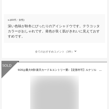
s.i(40代・女性)
深い色味が秋冬にぴったりのアイシャドウです。テラコッタ
カラーがおしゃれです。発色が良く肌がきれいに見えておす
すめです。
全てのおすすめコメント（3件）
SOLD
9/20は最大9倍!楽天カード＆エントリー要♪【定形外可】ルナソル アイカラーレーション ＃04 Terracotta Roof(4973167865811)