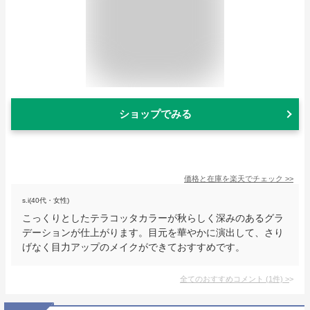
ショップでみる
価格と在庫を
楽天
でチェック
>>
s.i(40代・女性)
こっくりとしたテラコッタカラーが秋らしく深みのあるグラ
デーションが仕上がります。目元を華やかに演出して、さり
げなく目力アップのメイクができておすすめです。
全てのおすすめコメント
(
1
件)
>