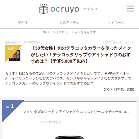
受付中
人気アイテム
マイページ
本ページはプロモーションを含みます
最終更新日：2026/07/29
1794
View
11
コメント
【30代女性】旬のテラコッタカラーを使ったメイク
決定
がしたい！テラコッタリップやアイシャドウのおす
すめは？【予算5,000円以内】
もうすぐ秋になるので流行りのテラコッタメイクをしたいです。 RMKやディオー
ル・イヴサンローランなどのデパコス、リンメルやキャンメイクなどのプチプラで
テラコッタカラーのリップやアイシャドウのおすすめは？
ぴろ７９(30代・女性)
1
no.
マック ダズルシャドウ アイシャドウ エキストリーム クチュール コッパー ( COUTURE COPPER ) 1,5g M.A.C DAZZLESHADOW EXTREME EYE SHADOW