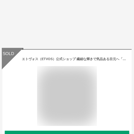
SOLD
エトヴォス（ETVOS）公式ショップ 繊細な輝きで気品ある目元へ「ミネラルクラッシィシャドー」【etvos】【30日間返品保証】 アイシャドウ パレット アイメイク オレンジ アイシャドー ブラウン スターダストボヤージュ シャドー ミネラル