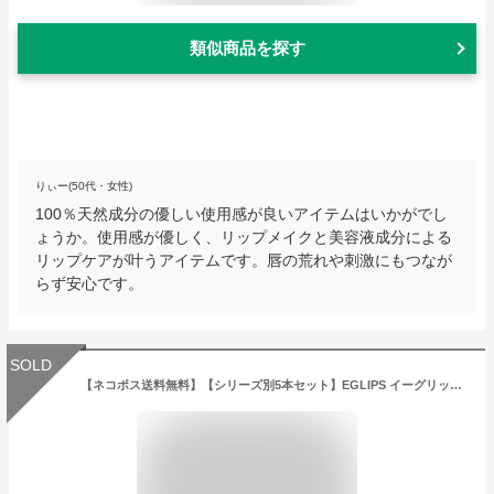
類似商品を探す
りぃー(50代・女性)
100％天然成分の優しい使用感が良いアイテムはいかがでし
ょうか。使用感が優しく、リップメイクと美容液成分による
リップケアが叶うアイテムです。唇の荒れや刺激にもつなが
らず安心です。
SOLD
【ネコポス送料無料】【シリーズ別5本セット】EGLIPS イーグリップス マットフィットリップラッカー｜リップティント リップスティック 口紅 マットリップ MLBB 高発色 落ちない 落ちにくい テラコッタカラー ヌーディー 血色感 オフィスメイク プチプラコスメ 韓国コスメ