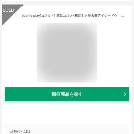
SOLD
cosme play(コスミィ) 童話コスメ×初音ミク洋古書アイシャドウ 長いお話 （鏡音リン＆鏡音レン）オレンジ系
類似商品を探す
s.i(40代・女性)