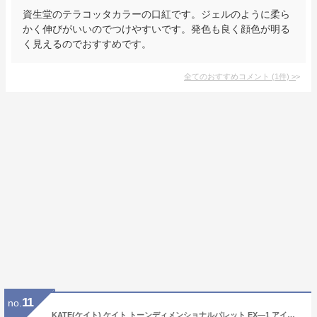
資生堂のテラコッタカラーの口紅です。ジェルのように柔ら
かく伸びがいいのでつけやすいです。発色も良く顔色が明る
く見えるのでおすすめです。
全てのおすすめコメント
(
1
件)
>
11
no.
KATE(ケイト) ケイト トーンディメンショナルパレット EX―1 アイシャドウ EX-1 6.8グラム (x 1)