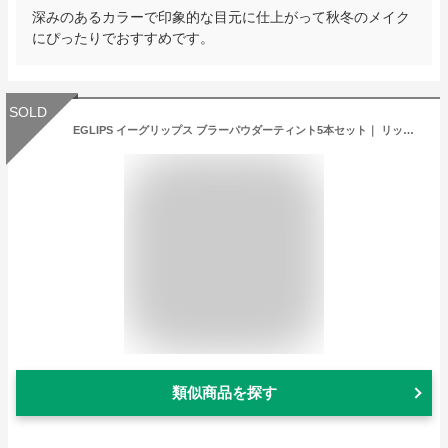
深みのあるカラーで印象的な目元に仕上がって秋冬のメイク
にぴったりでおすすめです。
SOLD
EGLIPS イーグリップス ブラーパウダーティント5本セット｜ リップティント ティント 口紅 リップ MLBB 高発色 落ちない 落ちにくい テラコッタカラー ヌーディー 血色感 マスクにつかない口紅 韓国コスメ
類似商品を探す