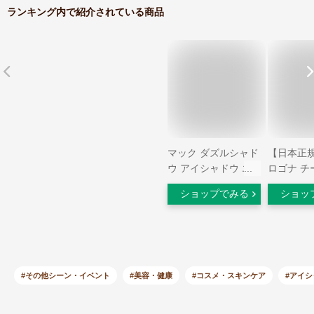
ランキング内で紹介されている商品
マック ダズルシャド
【日本正
ウ アイシャドウ エ
ロゴナ チ
キストリーム クチュ
<デュオ> 
ショップでみる
ショッ
ール コッパー (
ュ&テラコッ
COUTURE COPPER
) 1,5g M.A.C
DAZZLESHADOW
EXTREME EYE
SHADOW
#その他シーン・イベント
#美容・健康
#コスメ・スキンケア
#アイ