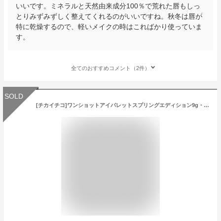
いいです。ミネラルと天然由来成分100％で荒れた唇もしっ
とりみずみずしく整えてくれるのがいいですね。秋冬は唇が
特に乾燥するので、軽いメイクの時はこればかり使っていま
す。
全てのおすすめコメント（2件）
SOLD
[チカイチコ]ワンショットアイパレットスプリングエディション9g・06894 コスメ【cosme】【CHICAYCHICO アイシャドウ パレット アイシャドー マット グリッター ラメ シマー ピンク ブラウン オレンジ テラコッタ プチ 韓国 韓国コスメ】【B2C】【MAKEUP】