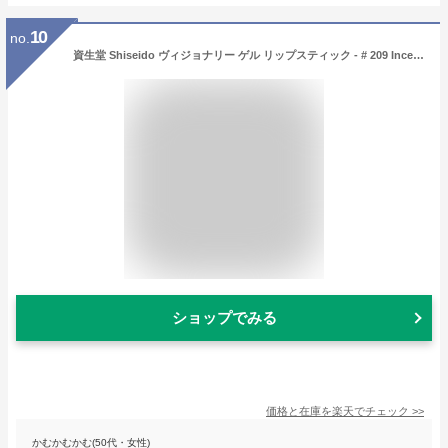
10
no.
資生堂 Shiseido ヴィジョナリー ゲル リップスティック - # 209 Incense (Terracotta) 1.6g/0.05oz【楽天海外直送】
ショップでみる
価格と在庫を
楽天
でチェック
>>
かむかむかむ(50代・女性)