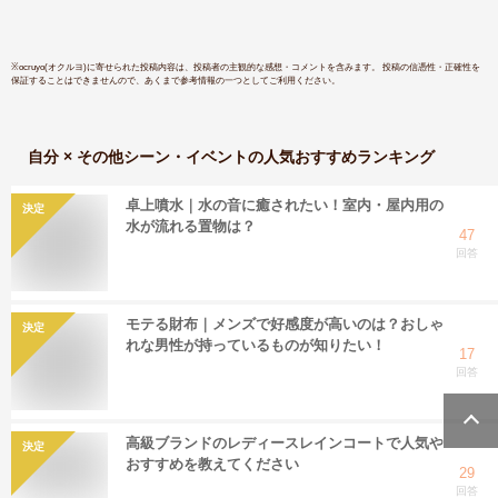
※
ocruyo(オクルヨ)
に寄せられた投稿内容は、投稿者の主観的な感想・コメントを含みます。 投稿の信憑性・正確性を
保証することはできませんので、あくまで参考情報の一つとしてご利用ください。
自分 × その他シーン・イベント
の人気おすすめランキング
卓上噴水｜水の音に癒されたい！室内・屋内用の
決定
水が流れる置物は？
47
回答
モテる財布｜メンズで好感度が高いのは？おしゃ
決定
れな男性が持っているものが知りたい！
17
回答
高級ブランドのレディースレインコートで人気や
決定
おすすめを教えてください
29
回答