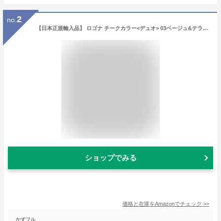
2
no.
【日本正規輸入品】 ロゴナ チークカラー<デュオ> 03ベージュ&テラコッタ 10g
ショップでみる
価格と在庫を
Amazon
でチェック
>>
かずフル