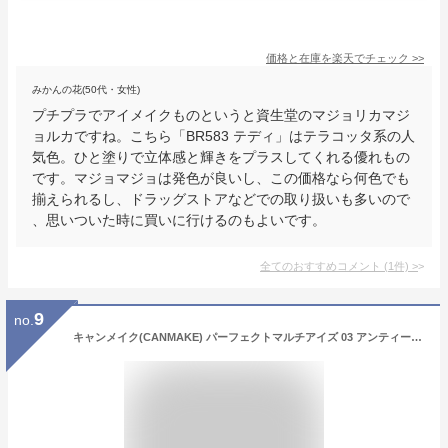
価格と在庫を
楽天
でチェック
>>
みかんの花(50代・女性)
プチプラでアイメイクものというと資生堂のマジョリカマジ
ョルカですね。こちら「BR583 テディ」はテラコッタ系の人
気色。ひと塗りで立体感と輝きをプラスしてくれる優れもの
です。マジョマジョは発色が良いし、この価格なら何色でも
揃えられるし、ドラッグストアなどでの取り扱いも多いので
、思いついた時に買いに行けるのもよいです。
全てのおすすめコメント
(
1
件)
>
9
no.
キャンメイク(CANMAKE) パーフェクトマルチアイズ 03 アンティークテラコッタ(3.3g)【キャンメイク(CANMAKE)】