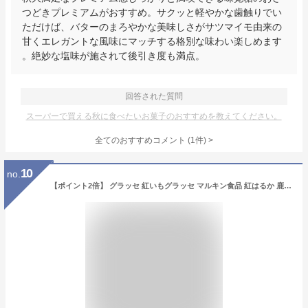
つどきプレミアムがおすすめ。サクッと軽やかな歯触りでい
ただけば、バターのまろやかな美味しさがサツマイモ由来の
甘くエレガントな風味にマッチする格別な味わい楽しめます
。絶妙な塩味が施されて後引き度も満点。
回答された質問
スーパーで買える秋に食べたいお菓子のおすすめを教えてください。
全てのおすすめコメント
(
1
件)
>
10
no.
【ポイント2倍】 グラッセ 紅いもグラッセ マルキン食品 紅はるか 鹿児島県産 100g 2袋/3袋/4袋 国産 紅芋 送料無料 さつまいも おやつ 九州 鹿児島 べにはるか お菓子 芋菓子 1000円ポッキリ