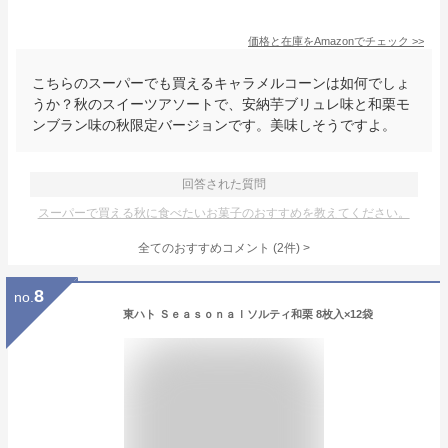
価格と在庫を
Amazon
でチェック
>>
こちらのスーパーでも買えるキャラメルコーンは如何でしょ
うか？秋のスイーツアソートで、安納芋ブリュレ味と和栗モ
ンブラン味の秋限定バージョンです。美味しそうですよ。
回答された質問
スーパーで買える秋に食べたいお菓子のおすすめを教えてください。
全てのおすすめコメント
(
2
件)
>
8
no.
東ハト Ｓｅａｓｏｎａｌソルティ和栗 8枚入×12袋