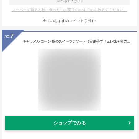
回答された質問
スーパーで買える秋に食べたいお菓子のおすすめを教えてください。
全てのおすすめコメント
(
1
件)
>
7
no.
キャラメル コーン 秋のスイーツアソート（安納芋ブリュレ味＋和栗モンブラン味） 各62g｜秋限定スナック2種セット」
ショップでみる