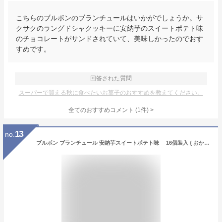
こちらのブルボンのブランチュールはいかがでしょうか。サ
クサクのラングドシャクッキーに安納芋のスイートポテト味
のチョコレートがサンドされていて、美味しかったのでおす
すめです。
回答された質問
スーパーで買える秋に食べたいお菓子のおすすめを教えてください。
全てのおすすめコメント
(
1
件)
>
13
no.
ブルボン ブランチュール 安納芋スイートポテト味 16個装入 { おかし おやつ 景品 お祭り 縁日 問屋 子供 子供会 詰め合わせ 大量 イベント 配布 秋祭り ハロウィン }{ 駄菓子 お菓子 限定 秋 栗 さつまいも スイートポテト クッキー }[25H12] {配送区分D}