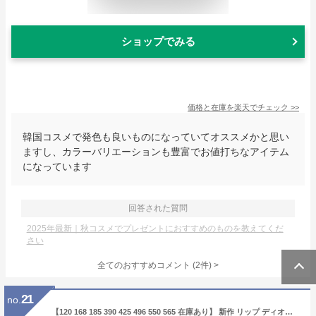
ショップでみる
価格と在庫を
楽天
でチェック
>>
韓国コスメで発色も良いものになっていてオススメかと思い
ますし、カラーバリエーションも豊富でお値打ちなアイテム
になっています
回答された質問
2025年最新｜秋コスメでプレゼントにおすすめのものを教えてくだ
さい
全てのおすすめコメント
(
2
件)
>
21
no.
【120 168 185 390 425 496 550 565 在庫あり】 新作 リップ ディオール ルージュ ディオール オン ステージ Dior 口紅 落ちにくい 秋コスメ 2025 化粧品 コスメ ブランド 正規品 新品 ギフト プレゼント 女性 誕生日 デパコス