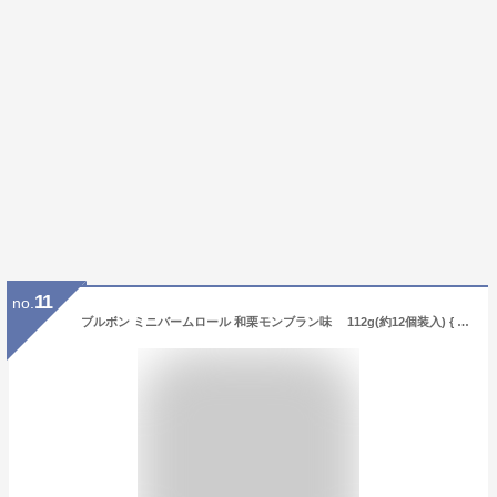
11
no.
ブルボン ミニバームロール 和栗モンブラン味 112g(約12個装入) { 駄菓子 お菓子 限定 秋 栗 マロン モンブラン スイーツ ケーキ ロールケーキ おかし おやつ 景品 お祭り 縁日 問屋 子供 子供会 詰め合わせ 大量 イベント 配布 秋祭り ハロウィン }