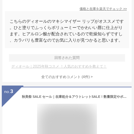
価格と在庫を
楽天
でチェック
>>
こちらのディオールのマキシマイザー リップがオススメです
。ひと塗りでふっくらボリューミーでかわいい唇に仕上がり
ます。ヒアルロン酸が配合されているので乾燥知らずですし
、カラバリも豊富なのでお気に入りが見つかると思います。
回答された質問
ディオール｜2025年秋コスメ ！人気のおすすめを教えて！
全てのおすすめコメント
(
4
件)
>
3
no.
秋美祭 SALE セール｜在庫処分＆アウトレットSALE！数量限定やポイントマラソン特価も♪ スキンケア セット『Dr.G・ドクタージー』ブラック スネイル プレステージ set トナー アンプル エマルジョン クリーム 保湿 弾力 栄養 正規品 矢吹 奈子 様 ご愛用 韓国コスメ