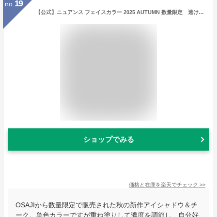
19
no.
【公式】ニュアンス フェイスカラー 2025 AUTUMN 数量限定 透け感のある発色 | チーク アイシャドウ リップ 単色 単色アイシャドウ マルチユース 化粧品 | OSAJI オサジ 公式ショップ 正規品
ショップでみる
価格と在庫を
楽天
でチェック
>>
OSAJIから数量限定で販売された秋の新作アイシャドウ＆チ
ーク。単色カラーですが重ね塗りして濃度を調節し、自分好