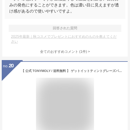
みの発色にすることができます。色は濃い目に見えますが透
け感があるので使いやすいですよ。
回答された質問
2025年最新｜秋コスメでプレゼントにおすすめのものを教えてくだ
さい
全てのおすすめコメント
(
1
件)
>
20
no.
【 公式 TONYMOLY / 送料無料 】 ゲットイットティントグレーズバーム Get it Tint Glaze Balm 韓国 コスメ オルチャン メイク ギフト プレゼント 贈り物 ブルベ イエベ 春 秋 夏 冬 人気 おすすめ 発色 可愛い 綺麗 プチプラ トニーモリー