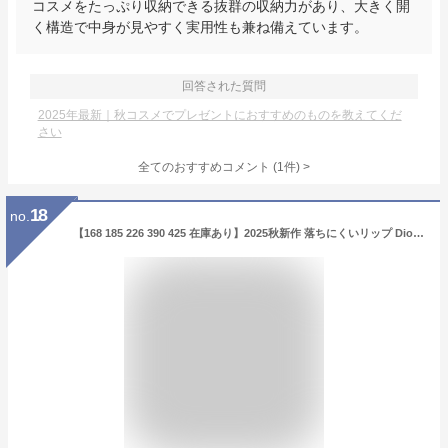
コスメをたっぷり収納できる抜群の収納力があり、大きく開
く構造で中身が見やすく実用性も兼ね備えています。
回答された質問
2025年最新｜秋コスメでプレゼントにおすすめのものを教えてくだ
さい
全てのおすすめコメント
(
1
件)
>
18
no.
【168 185 226 390 425 在庫あり】2025秋新作 落ちにくいリップ Dior ルージュ ディオール オン ステージ リップ 新作 2025 秋コスメ Christian Dior クリスチャンディオール 色持ち うるおい コスメ 化粧品 正規品 新品 ブランド ギフト プレゼント