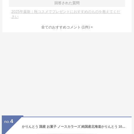
回答された質問
2025年最新｜秋コスメでプレゼントにおすすめのものを教えてくだ
さい
全てのおすすめコメント
(
1
件)
>
4
no.
かりんとう 国産 お菓子 ノースカラーズ 純国産北海道かりんとう 100g 5個セット