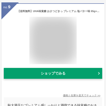
9
no.
【送料無料】UHA味覚糖 おさつどきっ プレミアム 塩バター味 65g×10袋 さつまいも チップス スイートポテト スナック菓子大容量 お徳用 コストコ
ショップでみる
価格と在庫を
楽天
でチェック
>>
秋大満足なプレミアム感しっかりと満喫できる味覚糖のおさ