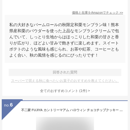
価格と在庫を
Amazon
でチェック
>>
私の大好きなバームロールの秋限定和栗モンブラン味！熊本
県産和栗のパウダーを使った上品なモンブランクリームで包
んでいて、しっとり生地からはほっこりした和栗の甘さと香
りが広がり、ほどよい甘みで飽きずに楽しめます。スイート
ポテトのような風味も感じられ、お茶や紅茶、コーヒーとも
よく合い、秋の風情を感じるのにぴったりです！
回答された質問
スーパーで買える秋に食べたいお菓子のおすすめを教えてください。
全てのおすすめコメント
(
1
件)
>
6
no.
不二家 FUJIYA カントリーマアム ハロウィン チョコチップクッキー バニラ＆パンプキンタルト タルト 期間限定 ハロウィン限定 パーティー ハロパ お菓子 仮装 17枚入×4袋