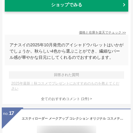
ショップでみる
価格と在庫を
楽天
でチェック
>>
アナスイの2025年10月発売のアイシャドウパレットはいかが
でしょうか。秋らしい4色から選ぶことができ、繊細なパー
ル感が華やかな目元にしてくれるのでおすすめします。
回答された質問
2025年最新｜秋コスメでプレゼントにおすすめのものを教えてくだ
さい
全てのおすすめコメント
(
1
件)
>
17
no.
エスティローダー メークアップ コレクション オリジナル コスメティック バッグ：【ヤマト便対応】 コスメ 美容 夏 秋