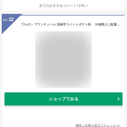
全てのおすすめコメント
(
1
件)
>
12
no.
ブルボン ブランチュール 安納芋スイートポテト味 16個装入 { 駄菓子 お菓子 限定 秋 栗 さつまいも スイートポテト スイーツ クッキー }{ おかし おやつ 景品 お祭り 縁日 問屋 子供 子供会 詰め合わせ 大量 イベント 配布 秋祭り ハロウィン }[25H11]
ショップでみる
価格と在庫を
楽天
でチェック
>>