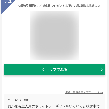
11
no.
＼最強翌日配送！／ 誕生日 プレゼント お祝い お礼 退職 お世話になりました プチギフト バウムクーヘン デコバウム ギフト プレゼント スイーツ お菓子 洋菓子 焼き菓子 お取り寄せ 個包装 いちご チョコレート かわいい おしゃれ 最強翌日配送 おいもや
ショップでみる
価格と在庫を
楽天
でチェック
>>
りぃー(50代・女性)
我が家も主人用のホワイトデーギフトをいろいろと検討中で