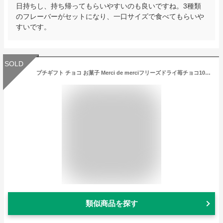
日持ちし、持ち帰ってもらいやすいのも良いですね。3種類
のフレーバーがセットになり、一口サイズで食べてもらいや
すいです。
SOLD
プチギフト チョコ お菓子 Merci de merciフリーズドライ苺チョコ10個入 かわいい おしゃれ ギフト プレゼント 退職 引越し お礼 チョコ チョコレート 結婚式 景品 パーティー 新生活 お配り ギフト 異動 お礼の品 ホワイトデー バレンタイン
類似商品を探す