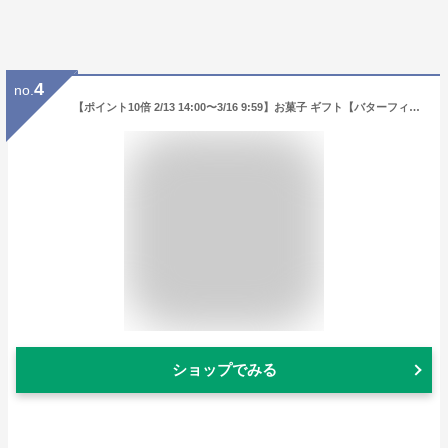
4
no.
【ポイント10倍 2/13 14:00〜3/16 9:59】お菓子 ギフト【バターフィナンシェ4個入】個包装 スイーツ フィナンシェ 焼き菓子 洋菓子 内祝い お祝い 出産祝い お礼 可愛い おしゃれ 職場 退職 菓子折り ご挨拶 東京 お土産 手土産 人気 プレゼント バターバトラー ホワイトデー
ショップでみる