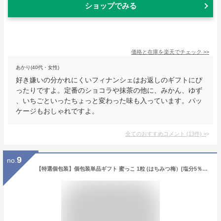
ショップでみる
価格と在庫を
楽天
でチェック
>>
あかり(40代・女性)
好き嫌いの分かれにくいフィナンシェはお返しのギフトにぴ
ったりですよ。定番のショコラや抹茶の他に、みかん、ゆず
、いちごといったちょっと変わった味も入っています。パッ
ケージもおしゃれですよ。
全てのおすすめコメント
(
13
件)
>
9
no.
【特選個包装】個包装単品ギフト 蜜っこ 1粒 (はちみつ梅）[塩分5％]（ホワイトデー お返し 子供 プチギフト 梅干し 梅干 石神邑 石神 南高梅 ギフト プレゼント お取り寄せ おしゃれ かわいい 内祝 内祝 引出物 引き物 個包装 小分け はちみつ）