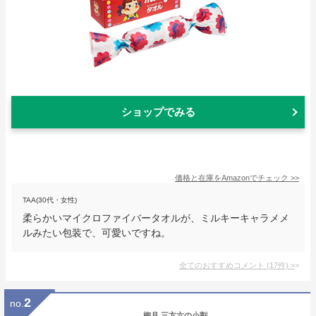
ショップでみる
価格と在庫を
Amazon
でチェック
>>
TAA(30代・女性)
柔らかいマイクロファイバータオルが、ミルキーキャラメメ
ルみたい包装で、可愛いですね。
全てのおすすめコメント
(
17
件)
>
2
no.
柳月 三方六の小割