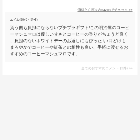
価格と在庫を
Amazon
でチェック
>>
エイム(50代・男性)
貰う側も負担にならないプチプラギフト!この明治屋のコーヒ
ーマシュマロは優しい甘さとコーヒーの香りがちょうど良く
、負担のないホワイトデーのお返しにもぴったり♪口どけも
まろやかでコーヒーや紅茶との相性も良い、手軽に渡せるお
すすめのコーヒーマシュマロです。
全てのおすすめコメント
(
2
件)
>