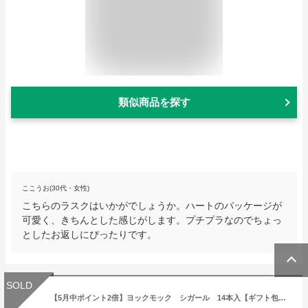
類似商品を探す
ここうお(30代・女性)
こちらのラスクはいかがでしょうか。ハートのパッケージが
可愛く、きちんとした感じがします。プチプラなのでちょっ
としたお返しにぴったりです。
SOLD
【5月中ポイント2倍】ヨックモック シガール 14本入【ギフト包装・のし紙無料！】【YOKU MOKU/洋菓子ギフト】【YCG-B】[食品][7822-1]