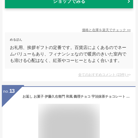
ショップでみる
価格と在庫を
楽天
でチェック
>>
めるぽん
お礼用、挨拶ギフトの定番です。百貨店によくあるのでネー
ムバリューもあり、フィナンシェなので暖房のきいた室内で
も溶ける心配はなく、紅茶やコーヒーともよく合います。
全てのおすすめコメント
(
23
件)
>
13
no.
お返し お菓子 伊藤久右衛門 和風 義理チョコ 宇治抹茶チョコレート 5粒 § まとめ買い プチ個包装 チョコ チョコレート おしゃれ かわいい 子供 お配り お返し 職場 大量 退職 上司 まとめ買い 生チョコ 義理返し お菓子 SNS紹介