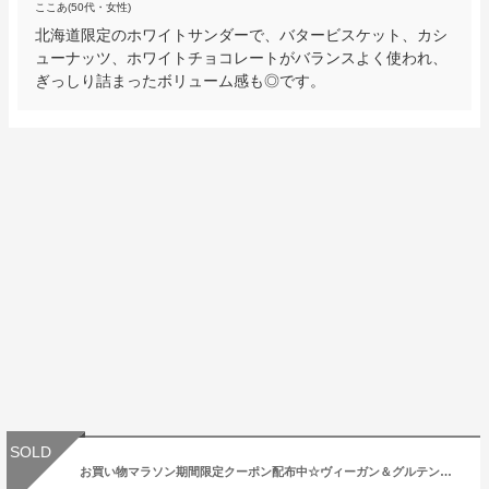
ここあ(50代・女性)
北海道限定のホワイトサンダーで、バタービスケット、カシ
ューナッツ、ホワイトチョコレートがバランスよく使われ、
ぎっしり詰まったボリューム感も◎です。
SOLD
お買い物マラソン期間限定クーポン配布中☆ヴィーガン＆グルテンフリー ウェルネスタブレットクッキー【ブラックココア・コーヒー・チャイ】 ヴィーガン グルテンフリー お試し 食べ比べ DAUGHTER BOUTIQUEスイーツ プチギフト 贈り物