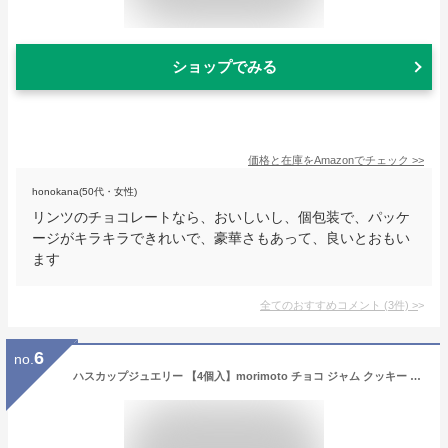
ショップでみる
価格と在庫を
Amazon
でチェック
>>
honokana(50代・女性)
リンツのチョコレートなら、おいしいし、個包装で、パッケ
ージがキラキラできれいで、豪華さもあって、良いとおもい
ます
全てのおすすめコメント
(
3
件)
>
6
no.
ハスカップジュエリー 【4個入】morimoto チョコ ジャム クッキー バター 北海道 お土産 ギフト 贈り物 プレゼント お返し お祝い お年賀 バレンタインデー ホワイトデー お彼岸 母の日 父の日 お中元 敬老の日 七五三 クリスマス お歳暮