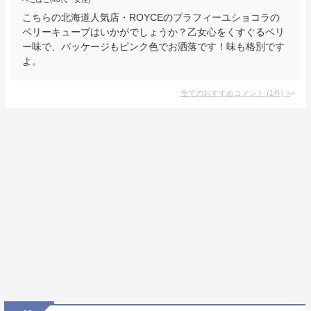
こちらの北海道人気店・ROYCEのプラフィーユショコラの
ベリーキューブはいかがでしょうか？乙女心をくすぐるベリ
ー味で、パッケージもピンク色でお洒落です！味も格別です
よ。
全てのおすすめコメント
(
1
件)
>