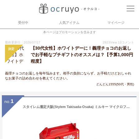
受付中
人気アイテム
マイページ
本ページはプロモーションを含みます
最終更新日：2026/07/17
2923
View
13
コメント
【30代女性】ホワイトデーに！義理チョコのお返し
決定
でお手軽なプチギフトのオススメは？【予算1,000円
程度】
義理チョコのお返しを毎年悩みます。相手の負担にならず、お手軽だけどおしゃれ
なお菓子の詰め合わせを教えてください。
どんどん1555(50代・男性)
1
no.
スタイレム瀧定大阪(Stylem Takisada-Osaka) ミルキー マイクロファイバーやわらかタオル ウォッシュタオル PK1051