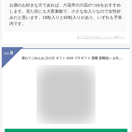
お酒のお好きな方であれば、六花亭の六花のつゆをおすすめ
します。見た目にも大変素敵で、小さな缶入りなので女性好
みだと思います。18粒入りと60粒入りがあり、いずれも予算
内です。
全てのおすすめコメント
(
6
件)
>
8
no.
遅れてごめんね 父の日 ギフト 2026 プチギフト 退職 退職祝い お礼 プレゼント 卒業 送別会 挨拶 お世話になりました フルーツフィナンシェ5個入（5種の味） ショコラ、みかん、ゆず、イチゴ、抹茶が香る上品な焼き菓子 プレゼント おしゃれ