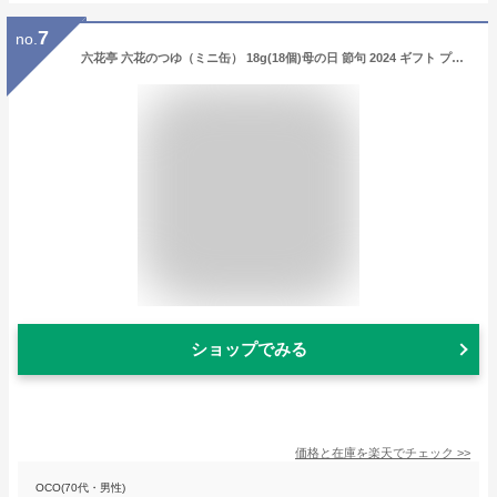
7
no.
六花亭 六花のつゆ（ミニ缶） 18g(18個)母の日 節句 2024 ギフト プチギフト ちょっとしたお礼 帯広 六花 ボンボン asmr お菓子 洋菓子六花の露 大人 感謝 転勤 退職 お礼 お返し 上品 きれい かわいい 誕生日 内祝い 500円以下 大量 お祝い
ショップでみる
価格と在庫を
楽天
でチェック
>>
OCO(70代・男性)