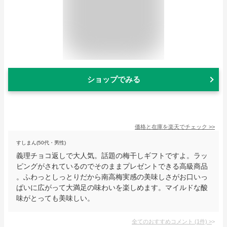
ショップでみる
価格と在庫を
楽天
でチェック
>>
すしまん(50代・男性)
義理チョコ返しで大人気。話題の梅干しギフトですよ。ラッ
ピングがされているのでそのままプレゼントできる高級商品
。ふわっとしっとりだから南高梅実感の美味しさがお口いっ
ぱいに広がって大満足の味わいを楽しめます。マイルドな酸
味がとっても美味しい。
全てのおすすめコメント
(
1
件)
>