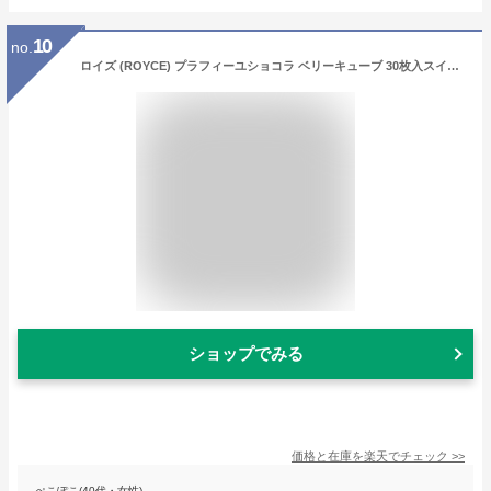
10
no.
ロイズ (ROYCE) プラフィーユショコラ ベリーキューブ 30枚入スイーツ プレゼント ギフト プチギフト 誕生日 内祝い 北海道 お土産 贈り物
ショップでみる
価格と在庫を
楽天
でチェック
>>
ぺこぽこ(40代・女性)