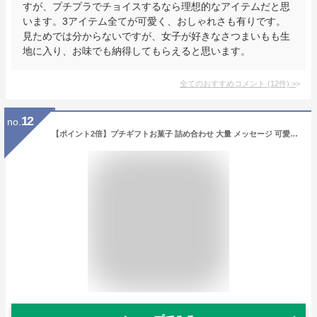
すが、プチプラでチョイスするなら理想的なアイテムだと思
います。3アイテム全てが可愛く、おしゃれさも有りです。
見ためでは分からないですが、女子が好きなさつまいもも生
地に入り、お味でも納得してもらえると思います。
全てのおすすめコメント
(
12
件)
>
12
no.
【ポイント2倍】プチギフトお菓子 詰め合わせ 大量 メッセージ 可愛い 手土産 内祝い お返し お礼 個包装 焼き菓子 洋菓子 スイーツ プレゼント お配り 記念品 HF-8N2 フィナンシェ 5個入