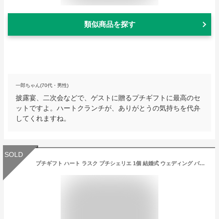
類似商品を探す
一郎ちゃん(70代・男性)
披露宴、二次会などで、ゲストに贈るプチギフトに最高のセ
ットですよ。ハートクランチが、ありがとうの気持ちを代弁
してくれますね。
SOLD
プチギフト ハート ラスク プチシェリエ 1個 結婚式 ウェディング バレンタイン ホワイトデー クリスマス 記念 かわいい お礼 お菓子 おしゃれ 二次会 300円 ばらまき 個包装 パーティー 義理チョコ 大量 職場 会社 友達 ギフト まとめ買い イベント