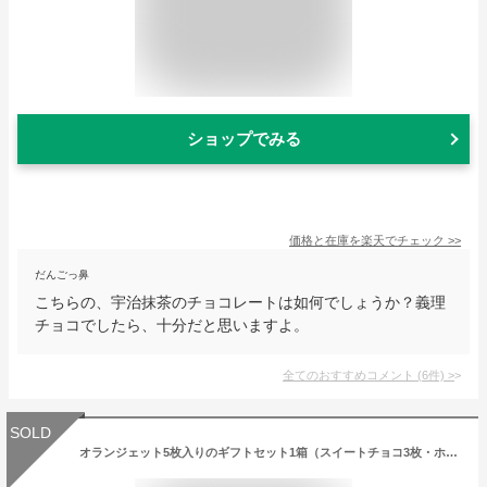
ショップでみる
価格と在庫を
楽天
でチェック
>>
だんごっ鼻
こちらの、宇治抹茶のチョコレートは如何でしょうか？義理
チョコでしたら、十分だと思いますよ。
全てのおすすめコメント
(
6
件)
>
SOLD
オランジェット5枚入りのギフトセット1箱（スイートチョコ3枚・ホワイトチョコ2枚）オレンジスライス【結婚式 引き菓子 引出物 内祝い ギフトボックス入り プレゼント ホワイトデー おしゃれなスイーツギフト】