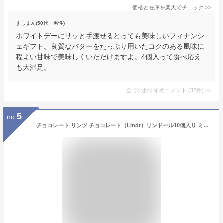
価格と在庫を
楽天
でチェック
>>
すしまん(50代・男性)
ホワイトデーにサッと手渡せるとっても美味しいフィナンシ
ェギフト。良質なバターをたっぷり用いたコクのある風味に
程よい甘味で美味しくいただけますよ。4個入って食べ応え
も大満足。
全てのおすすめコメント
(
32
件)
>
5
no.
チョコレート リンツ チョコレート（Lindt）リンドール10個入り ミルク