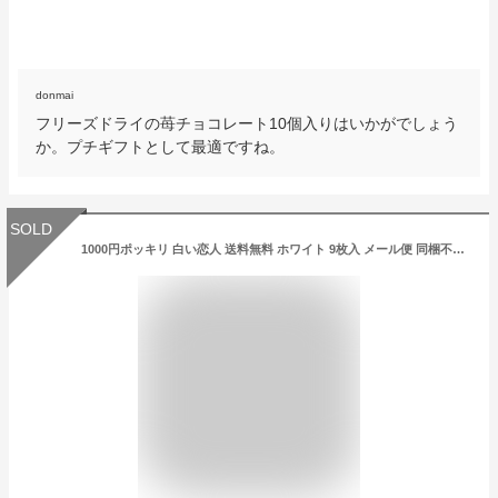
donmai
フリーズドライの苺チョコレート10個入りはいかがでしょう
か。プチギフトとして最適ですね。
SOLD
1000円ポッキリ 白い恋人 送料無料 ホワイト 9枚入 メール便 同梱不可 石屋製菓 クッキー ラングドシャ チョコ 北海道 ポイント消化 お土産 ギフト 贈り物 プレゼント お返し お祝い お年賀 ホワイトデー お彼岸 母の日 お中元 敬老の日 人気 銘菓