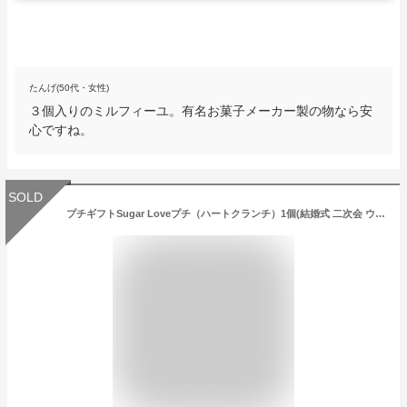
たんげ(50代・女性)
３個入りのミルフィーユ。有名お菓子メーカー製の物なら安
心ですね。
SOLD
プチギフトSugar Loveプチ（ハートクランチ）1個(結婚式 二次会 ウェディング 披露宴 ありがとう★退職 子ども P★パーティ ノベルティ 引越し 退職 挨拶 参加賞 チョコレート バレンタイン★2020 ホワイトデー)