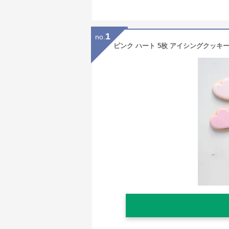
1
no.