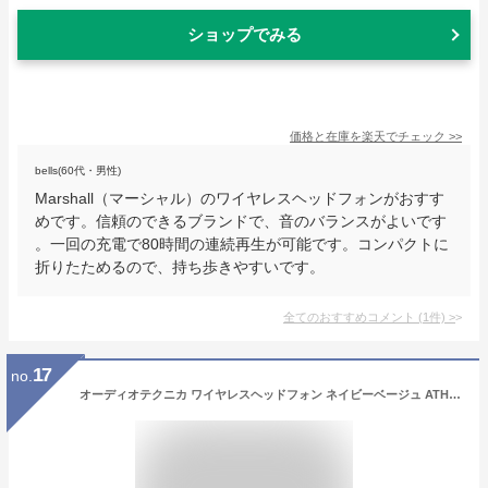
ショップでみる
価格と在庫を
楽天
でチェック
>>
bells(60代・男性)
Marshall（マーシャル）のワイヤレスヘッドフォンがおすす
めです。信頼のできるブランドで、音のバランスがよいです
。一回の充電で80時間の連続再生が可能です。コンパクトに
折りたためるので、持ち歩きやすいです。
全てのおすすめコメント
(
1
件)
>
17
no.
オーディオテクニカ ワイヤレスヘッドフォン ネイビーベージュ ATH-S220BT NBG [ATHS220BTNBG]【RNH】