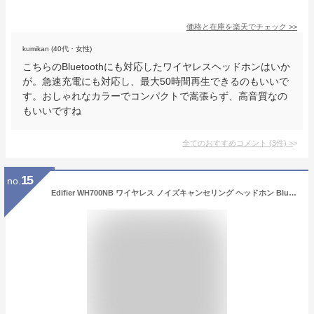
価格と在庫を
楽天
でチェック
>>
kumikan (40代・女性)
こちらのBluetoothにも対応したワイヤレスヘッドホンはいか
が。急速充電にも対応し、最大50時間再生できるのもいいで
す。おしゃれなカラーでコンパクトで嵩張らず、高音質なの
もいいですね
全てのおすすめコメント
(
3
件)
>
15
no.
Edifier WH700NB ワイヤレス ノイズキャンセリング ヘッドホン Bluetooth 5.3 外音取り込み/ENC通話ノイズキャンセリング/マルチポイント/マイク内蔵/68時間/専用アプリ対応/低遅延/折り畳み可能(黒)