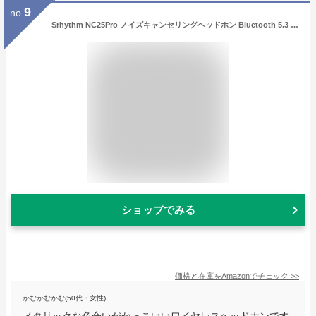
9
no.
Srhythm NC25Pro ノイズキャンセリングヘッドホン Bluetooth 5.3 ワイヤレスヘッドホン オーバーイヤー 超軽量 折りたたみ式 低遅延 40時間音楽再生 無線/3.5mm AUX有線両用 シルバー
ショップでみる
価格と在庫を
Amazon
でチェック
>>
かむかむかむ(50代・女性)
メタリックな色合いがかっこいいワイヤレスヘッドホンです