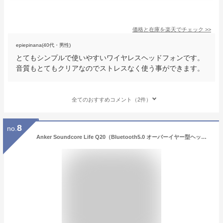
価格と在庫を
楽天
でチェック
>>
epiepinana(40代・男性)
とてもシンプルで使いやすいワイヤレスヘッドフォンです。
音質もとてもクリアなのでストレスなく使う事ができます。
全てのおすすめコメント（2件）
8
no.
Anker Soundcore Life Q20（Bluetooth5.0 オーバーイヤー型ヘッドホン）【アクティブノイズキャンセリング/ハイレゾ対応(AUX接続時) / 最大40時間音楽再生 / マイク内蔵】ブラック