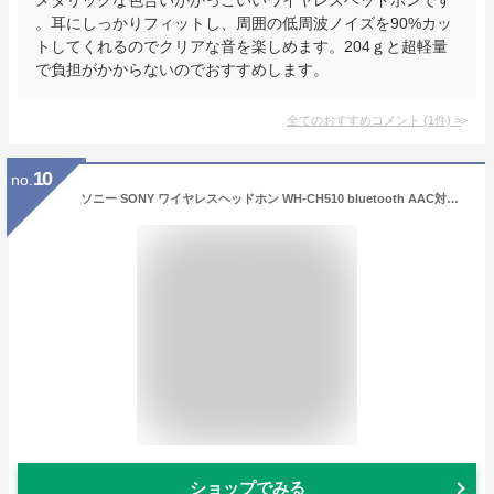
。耳にしっかりフィットし、周囲の低周波ノイズを90%カッ
トしてくれるのでクリアな音を楽しめます。204ｇと超軽量
で負担がかからないのでおすすめします。
全てのおすすめコメント
(
1
件)
>
10
no.
ソニー SONY ワイヤレスヘッドホン WH-CH510 bluetooth AAC対応 最大35時間 連続再生 2019年モデル マイク付き ブラック 生産終了 コンパクト B 高音質 ヘッドホン ワイヤレス 軽量 マイク 持ち運び ソニーワイヤレスヘッドホン 無線ヘッドフォン ワイヤレスヘッドフォン
ショップでみる