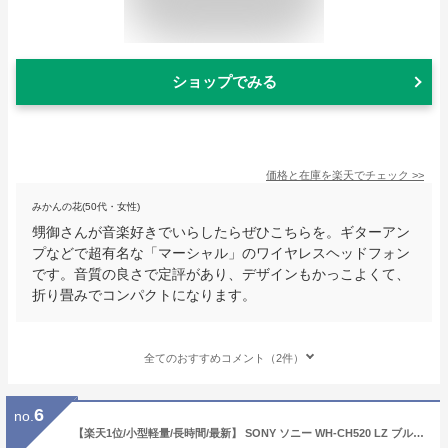
ショップでみる
価格と在庫を
楽天
でチェック
>>
みかんの花(50代・女性)
甥御さんが音楽好きでいらしたらぜひこちらを。ギターアン
プなどで超有名な「マーシャル」のワイヤレスヘッドフォン
です。音質の良さで定評があり、デザインもかっこよくて、
折り畳みでコンパクトになります。
全てのおすすめコメント（2件）
6
no.
【楽天1位/小型軽量/長時間/最新】 SONY ソニー WH-CH520 LZ ブルー 青 ヘッドホン Bluetooth ワイヤレスヘッドホン 小さめ 小さい コンパクト サイズ マイク付き 通話 iPhone Android PC ブルートゥース