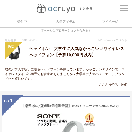
受付中
人気アイテム
マイページ
本ページはプロモーションを含みます
最終更新日：2026/04/05
7415
View
42
コメント
決定
ヘッドホン｜大学生に人気なかっこいいワイヤレス
ヘッドフォン【予算10,000円以内】
甥の大学入学祝いに贈るヘッドフォンを探しています。かっこいいデザインで、ワ
イヤレスタイプの商品でおすすめありませんか？大学生に人気のメーカー、ブラン
ドだと嬉しいです。
ささリン(40代・女性)
1
no.
【楽天1位/小型軽量/長時間/最新】 SONY ソニー WH-CH520 WZ ホワイト 白 ヘッドホン Bluetooth ワイヤレスヘッドホン 小さめ 小さい コンパクト サイズ マイク付き 通話 iPhone Android PC ブルートゥース