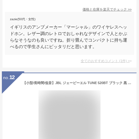
価格と在庫を
楽天
でチェック
>>
zazie(50代・女性)
イギリスのアンプメーカー「マーシャル」のワイヤレスヘッ
ドホン。レザー調のレトロでおしゃれなデザインで人とかぶ
らなそうなのも良いですね。折り畳んでコンパクトに持ち運
べるので学生さんにピッタリだと思います。
全てのおすすめコメント
(
1
件)
>
12
no.
【小型/長時間/低音】JBL ジェービーエル TUNE 520BT ブラック 黒 ヘッドホン Bluetooth ワイヤレスヘッドホン 密閉型 折りたたみ 折り畳み 小さめ 小さい サイズ マイク付き 通話 ワイヤレス ブルートゥース