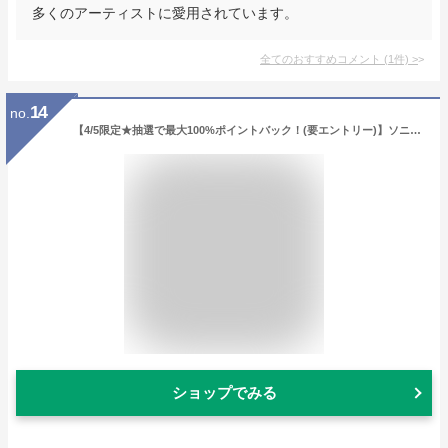
多くのアーティストに愛用されています。
全てのおすすめコメント
(
1
件)
>
14
no.
【4/5限定★抽選で最大100%ポイントバック！(要エントリー)】ソニー ワイヤレスヘッドホン SONY WH-CH520 CZ ベージュ ヘッドホン ヘッドフォン Bluetooth ブルートゥース 小型軽量 小さめ 小さい 軽い コンパクト 長時間 iPhone Android PC マイク付き 通話 WHCH520CZ
ショップでみる