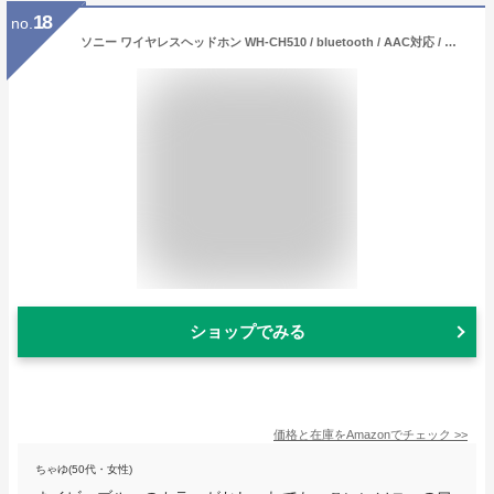
18
no.
ソニー ワイヤレスヘッドホン WH-CH510 / bluetooth / AAC対応 / 最大35時間連続再生 2019年モデル / マイク付き /ブルー WH-CH510 L
ショップでみる
価格と在庫を
Amazon
でチェック
>>
ちゃゆ(50代・女性)