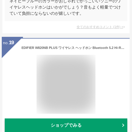
ネイビーブルーのカラーがおしゃれでかっこいいソニーのワ
イヤレスヘッドホンはいかがでしょう？音もよく軽量でつけ
ていて負担にならないのが嬉しいです。
全てのおすすめコメント
(
1
件)
>
19
no.
EDIFIER W820NB PLUS ワイヤレス ヘッドホン Bluetooth 5.2 Hi-Res LDAC対応 ノイズキャンセリング 外音取り込み マイク付き ヘッドセット 無線 最大49時間再生 80ms 低遅延 ゲームモード 通話 柔らかい 軽量 エディファイア PC スマホ iPhone Android かわいい 送料無料
ショップでみる