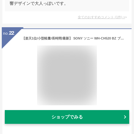
響デザインで大人っぽいです。
全てのおすすめコメント
(
1
件)
>
22
no.
【楽天1位/小型軽量/長時間/最新】 SONY ソニー WH-CH520 BZ ブラック 黒 ヘッドホン Bluetooth ワイヤレスヘッドホン 小さめ 小さい コンパクト サイズ マイク付き 通話 iPhone Android PC ブルートゥース
ショップでみる