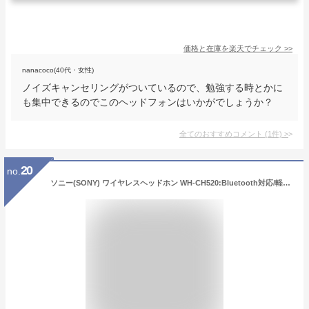
価格と在庫を
楽天
でチェック
>>
nanacoco(40代・女性)
ノイズキャンセリングがついているので、勉強する時とかに
も集中できるのでこのヘッドフォンはいかがでしょうか？
全てのおすすめコメント
(
1
件)
>
20
no.
ソニー(SONY) ワイヤレスヘッドホン WH-CH520:Bluetooth対応/軽量設計 約147g/専用アプリ対応により好みの音質にカスタマイズできる「イコライザー」設定対応/ブラック WH-CH520 B 小