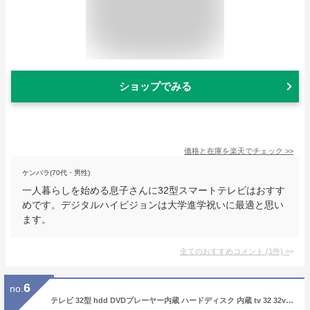
ショップでみる
価格と在庫を
楽天
でチェック
>>
ケンバラ(70代・男性)
一人暮らしを始める息子さんに32型スマートテレビはおすす
めです。デジタルハイビジョンは大学進学祝いに最適と思い
ます。
全てのおすすめコメント
(
1
件)
>
6
no.
テレビ 32型 hdd DVDプレーヤー内蔵 ハードディスク 内蔵 tv 32 32v 32インチ 壁掛け 金具 録画機能付き 録画機能 小型 ハードディスク内蔵 dvd hdd内蔵 dvdプレーヤー 500GB 本体 HDMI 録画 USB HDD録画対応 送料無料