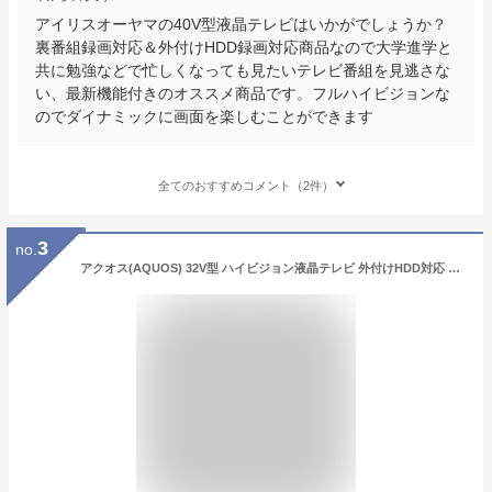
アイリスオーヤマの40V型液晶テレビはいかがでしょうか？
裏番組録画対応＆外付けHDD録画対応商品なので大学進学と
共に勉強などで忙しくなっても見たいテレビ番組を見逃さな
い、最新機能付きのオススメ商品です。フルハイビジョンな
のでダイナミックに画面を楽しむことができます
全てのおすすめコメント（2件）
3
no.
アクオス(AQUOS) 32V型 ハイビジョン液晶テレビ 外付けHDD対応 2画面機能(TV+外部入力)搭載 2T-C32AC1 32型 32インチ 外付けハードディスク HDD 録画 TV 低反射パネル シャープ SHARP 【送料無料】