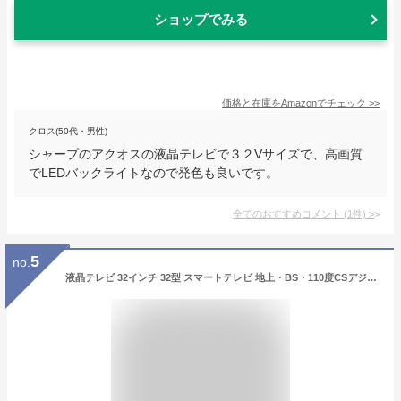
ショップでみる
価格と在庫を
Amazon
でチェック
>>
クロス(50代・男性)
シャープのアクオスの液晶テレビで３２Vサイズで、高画質
でLEDバックライトなので発色も良いです。
全てのおすすめコメント
(
1
件)
>
5
no.
液晶テレビ 32インチ 32型 スマートテレビ 地上・BS・110度CSデジタル ハイビジョン YouTube ネットフリックス Wi-Fi内蔵 Googleアシスト対応 クロームキャスト機能内蔵 一人暮らし 買い替え 32S518K TCL