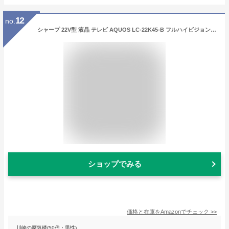
12
no.
シャープ 22V型 液晶 テレビ AQUOS LC-22K45-B フルハイビジョン 外付HDD対応(裏番組録画) ブラック
ショップでみる
価格と在庫を
Amazon
でチェック
>>
川崎の蜃気楼(50代・男性)