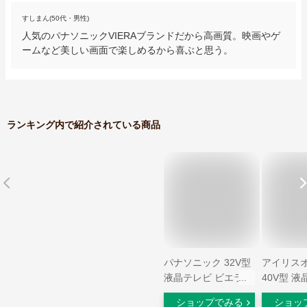
すしまん(50代・男性)
人気のパナソニックVIERAブランドだから高画質。映画やゲ
ームなど美しい画面で楽しめるから喜ぶと思う。
ランキング内で紹介されている商品
パナソニック 32V型
アイリス
液晶テレビ ビエラ
40V型 
TH-32E300 ハイビジ
LUCA LT-
ショップでみる
ショッ