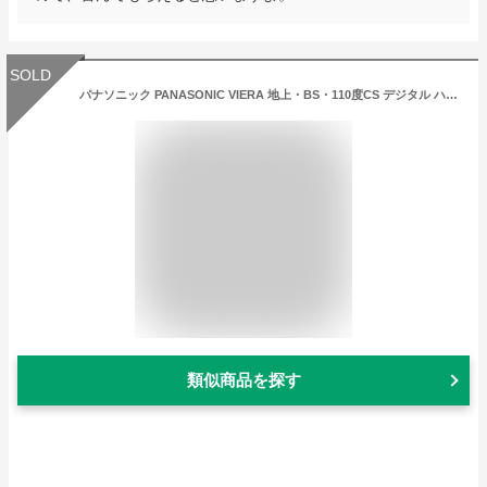
SOLD
パナソニック PANASONIC VIERA 地上・BS・110度CS デジタル ハイビジョン 19V型 液晶テレビ TH-19E300 TH19E300／th-19e300 テレビ 19v型 テレビ19v型 テレビパナソニック ビエラ
類似商品を探す