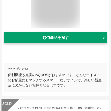
類似商品を探す
wafu(40代・女性)
便利機能も充実のAQUOSがおすすめです。どんなテイスト
のお部屋にもマッチするスマートなデザインで、楽しい新生
活に欠かせない相棒となるはずです。
SOLD
パナソニック PANASONIC VIERA ビエラ 地上・BS・110度CS デジタル ハイビジョン 24V型 液晶テレビ TH-24E300 TH24E300／th-24e300 24v型 テレビ テレビパナソニック テレビ本体 テレビ