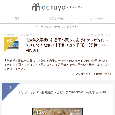
受付中
人気アイテム
マイページ
本ページはプロモーションを含みます
最終更新日：2024/01/23
2239
View
18
コメント
【大学入学祝い】息子へ買ってあげるテレビをおス
決定
スメしてください【予算３万５千円】【予算35,000
円以内】
大学進学を期に一人暮らしを始める息子にせっかくのスタートなので入学祝いとし
てテレビを買ってあげようと思います。３万円ほどで若い子が使う機能のあるもの
を教えてください。
ブロガータキモト(50代・男性)
1
no.
パナソニック 32V型 液晶テレビ ビエラ TH-32E300 ハイビジョン USB HDD録画対応 2017年モデル