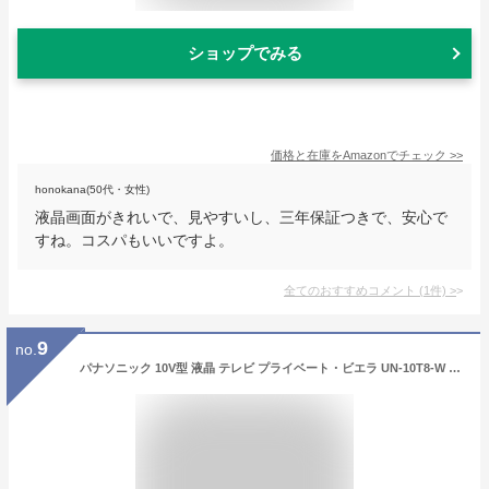
ショップでみる
価格と在庫を
Amazon
でチェック
>>
honokana(50代・女性)
液晶画面がきれいで、見やすいし、三年保証つきで、安心で
すね。コスパもいいですよ。
全てのおすすめコメント
(
1
件)
>
9
no.
パナソニック 10V型 液晶 テレビ プライベート・ビエラ UN-10T8-W 2018年モデル