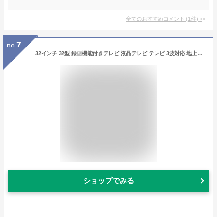
全てのおすすめコメント
(
1
件)
>
7
no.
32インチ 32型 録画機能付きテレビ 液晶テレビ テレビ 3波対応 地上波 BS CSデジタル 録画用ハードディスク 1TB内蔵 壁掛けテレビ ダブルチューナー搭載 激安テレビ 新生活 ジェネリック家電 送料無料 BGV32-3W1T
ショップでみる