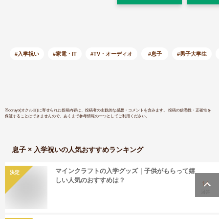
ョン USB HDD録画
(ホワイト
対応 2017年モデル
ビジョン 
対応 外付
対応
#入学祝い
#家電・IT
#TV・オーディオ
#息子
#男子大学生
※
ocruyo(オクルヨ)
に寄せられた投稿内容は、投稿者の主観的な感想・コメントを含みます。 投稿の信憑性・正確性を
保証することはできませんので、あくまで参考情報の一つとしてご利用ください。
息子 × 入学祝い
の人気おすすめランキング
マインクラフトの入学グッズ｜子供がもらって嬉
決定
しい人気のおすすめは？
14
回答