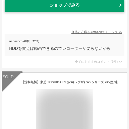
ショップでみる
価格と在庫を
Amazon
でチェック
>>
nanacoco(40代・女性)
HDDを買えば録画できるのでレコーダーが要らないから
全てのおすすめコメント
(
1
件)
>
SOLD
【送料無料】東芝 TOSHIBA REgZA(レグザ) S22シリーズ 24V型 地上・BS・110度CSデジタルハイビジョン液晶テレビ 24S22AV機器 テレビ テレビ本体 液晶テレビ