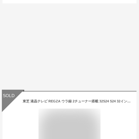
SOLD
東芝 液晶テレビ REGZA ウラ録 2チューナー搭載 32S24 S24 32インチ クリアダイレクトスピーカー レグザ 32型液晶テレビ 32V LEDバックライト 地デジデジタル レグザエンジンファイン 外付けHDD録画対応 HDMI端子×2 光デジタル音声端子×1 LAN端子×1 USB端子×1