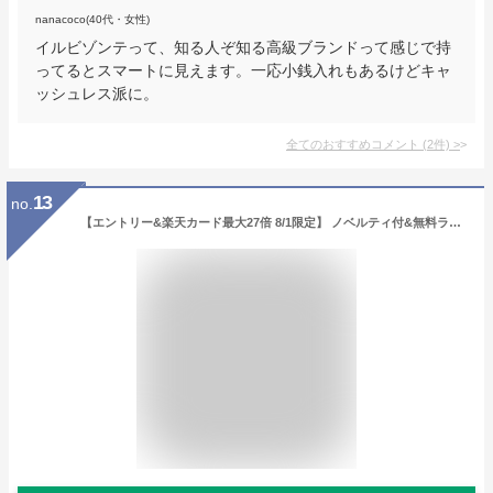
nanacoco(40代・女性)
イルビゾンテって、知る人ぞ知る高級ブランドって感じで持
ってるとスマートに見えます。一応小銭入れもあるけどキャ
ッシュレス派に。
全てのおすすめコメント
(
2
件)
>
13
no.
【エントリー&楽天カード最大27倍 8/1限定】 ノベルティ付&無料ラッピング 吉田カバン ポーター プリュム ポーター 財布 PORTER PLUME 長財布 ラウンドファスナー 小銭入れあり 長サイフ ウォレット メンズ レディース 革 本革 レザー 日本製 179-03867