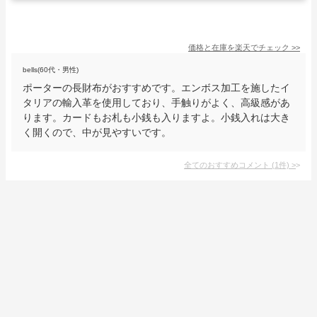
価格と在庫を
楽天
でチェック
>>
bells(60代・男性)
ポーターの長財布がおすすめです。エンボス加工を施したイ
タリアの輸入革を使用しており、手触りがよく、高級感があ
ります。カードもお札も小銭も入りますよ。小銭入れは大き
く開くので、中が見やすいです。
全てのおすすめコメント
(
1
件)
>