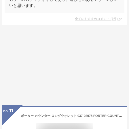
いと思います。
全てのおすすめコメント
(
1
件)
>
11
no.
ポーター カウンター ロングウォレット 037-02978 PORTER COUNTER 吉田カバン 財布 長財布 本革 レザー ラウンドファスナー ブランド メンズ レディース 大容量 日本製