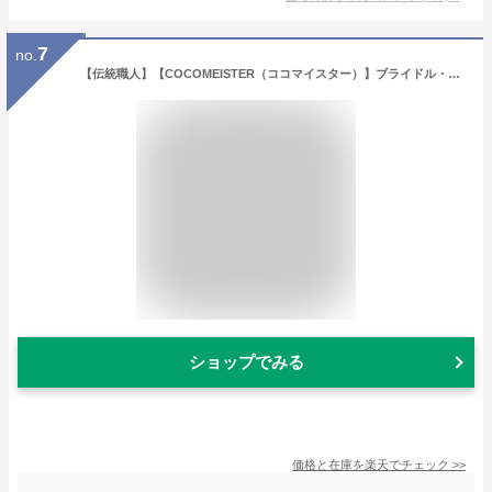
7
no.
【伝統職人】【COCOMEISTER（ココマイスター）】ブライドル・アルフレートウォレット 英国1000年もの歴史を誇る伝統皮革の長財布 メンズ 紳士物
ショップでみる
価格と在庫を
楽天
でチェック
>>