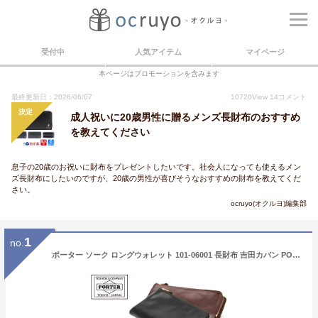
受付中
人気アイテム
マイページ
本ページはプロモーションを含みます
最終更新日：2026/06/07
10720
View
14
コメント
決定
成人祝いに20歳男性に贈るメンズ長財布のおすすめ
を教えてください
息子の20歳のお祝いに財布をプレゼントしたいです。社会人になっても使えるメン
ズ長財布にしたいのですが、20歳の男性が喜びそうなおすすめの財布を教えてくだ
さい。
ocruyo(オクルヨ)編集部
1
no.
ポーター ソーク ロングウォレット 101-06001 長財布 吉田カバン PORTER SOAK WALLET L字ファスナー 本革 レザー 日本製 メンズ レディース