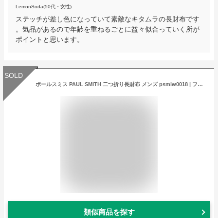
LemonSoda(50代・女性)
ステッチが差し色になっていて素敵なキタムラの長財布です
。気品があるので年齢を重ねるごとに益々似合っていく所が
ポイントと思います。
SOLD
ポールスミス PAUL SMITH 二つ折り長財布 メンズ psmlw0018 | ファスナー ブランド カード 収納 多い 小銭入れ ビジネス アウトレット 送料無料 ファッション かっこいい オシャレ おしゃれ 2021AW クリスマスプレゼント
類似商品を探す