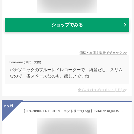
ショップでみる
価格と在庫を
楽天
でチェック
>>
honokana(50代・女性)
パナソニックのブルーレイレコーダーで、綺麗だし、スリム
なので、省スペースなのも、嬉しいですね
全てのおすすめコメント
(
1
件)
>
6
no.
【11/4 20:00- 11/11 01:59 エントリーでP5倍】 SHARP AQUOS ブルーレイレコーダー 2チューナー 500GB HDD搭載 2B-C05DW1