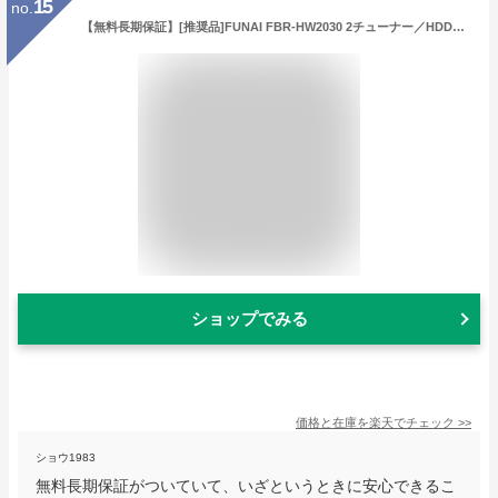
15
no.
【無料長期保証】[推奨品]FUNAI FBR-HW2030 2チューナー／HDD搭載 ブルーレイディスクレコーダー 2TB
ショップでみる
価格と在庫を
楽天
でチェック
>>
ショウ1983
無料長期保証がついていて、いざというときに安心できるこ