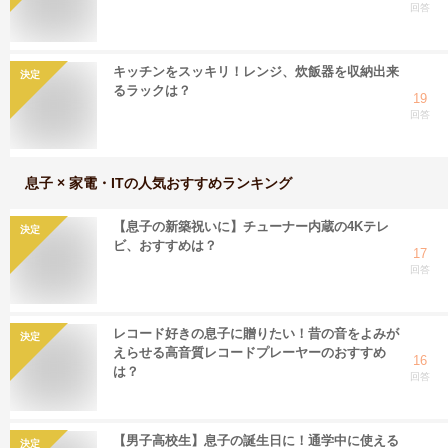
回答
キッチンをスッキリ！レンジ、炊飯器を収納出来
決定
るラックは？
19
回答
息子 × 家電・IT
の人気おすすめランキング
【息子の新築祝いに】チューナー内蔵の4Kテレ
決定
ビ、おすすめは？
17
回答
レコード好きの息子に贈りたい！昔の音をよみが
決定
えらせる高音質レコードプレーヤーのおすすめ
16
は？
回答
【男子高校生】息子の誕生日に！通学中に使える
決定