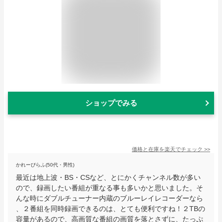
ショップでみる
価格と在庫を
楽天
でチェック
>>
かれーぴらふ(50代・男性)
最近は地上波・BS・CSなど、とにかくチャンネル数が多い
ので、録画したい番組が重なる事も多いかと思いました。そ
んな時にダブルチューナー内蔵のブルーレイレコーダーなら
、２番組を同時録画できるのは、とても便利ですね！２TBの
容量があるので、高画質な番組の画質を落とさずに、たっぷ