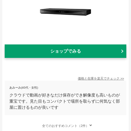
ショップでみる
価格と在庫を
楽天
でチェック
>>
あみーみ(40代・女性)
クラウドで動画が好きなだけ保存ができ解像度も高いものが
重宝です。見た目もコンパクトで場所を取らずに何気なく部
屋に置けるものが良いです
全てのおすすめコメント（2件）