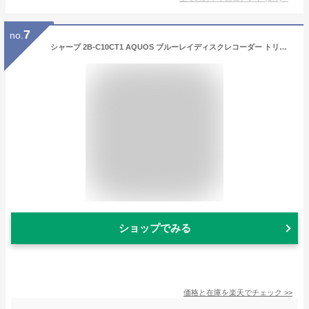
7
no.
シャープ 2B-C10CT1 AQUOS ブルーレイディスクレコーダー トリプルチューナー 1TB 正規品
ショップでみる
価格と在庫を
楽天
でチェック
>>