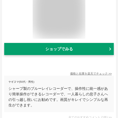
ショップでみる
価格と在庫を
楽天
でチェック
>>
ヤギヌマ(50代・男性)
シャープ製のブルーレイレコーダーで、操作性に統一感があ
り簡単操作ができるレコーダーで、一人暮らしの息子さんへ
の引っ越し祝いにお勧めです。画質がキレイでシンプルな再
生ができます。
全てのおすすめコメント
(
1
件)
>