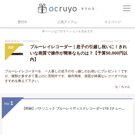
受付中
人気アイテム
マイページ
本ページはプロモーションを含みます
最終更新日：2025/08/19
546
View
19
コメント
ブルーレイレコーダー｜息子の引越し祝いに！きれ
決定
いな画質で操作が簡単なものは？【予算50,000円以
内】
ブルーレイレコーダーを、一人暮しの息子の引っ越しのお祝いにプレゼント！です
が、種類が多すぎて選ぶのに苦戦中です。操作簡単、画質が綺麗なレコーダーのお
すすめを教えて下さい。
な～ちゃん
1
no.
【即納】パナソニック ブルーレイディスクレコーダー1TB 2チューナー おうちクラウドディーガ レギュラーモデル DMR-2W101【送料無料】【KK9N0D18P】