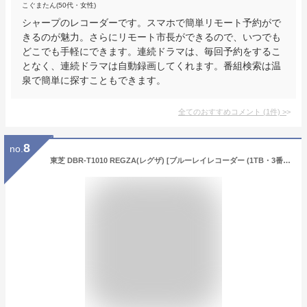
こぐまたん(50代・女性)
シャープのレコーダーです。スマホで簡単リモート予約がで
きるのが魅力。さらにリモート市長ができるので、いつでも
どこでも手軽にできます。連続ドラマは、毎回予約をするこ
となく、連続ドラマは自動録画してくれます。番組検索は温
泉で簡単に探すこともできます。
全てのおすすめコメント
(
1
件)
>
8
no.
東芝 DBR-T1010 REGZA(レグザ) [ブルーレイレコーダー (1TB・3番組同時録画)] 新生活