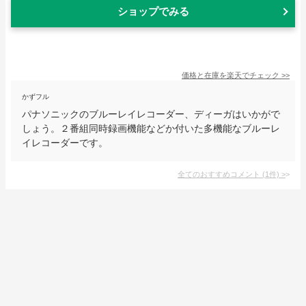
ショップでみる
価格と在庫を
楽天
でチェック
>>
かずフル
パナソニックのブルーレイレコーダー、ディーガはいかがで
しょう。２番組同時録画機能などか付いた多機能なブルーレ
イレコーダーです。
全てのおすすめコメント
(
1
件)
>