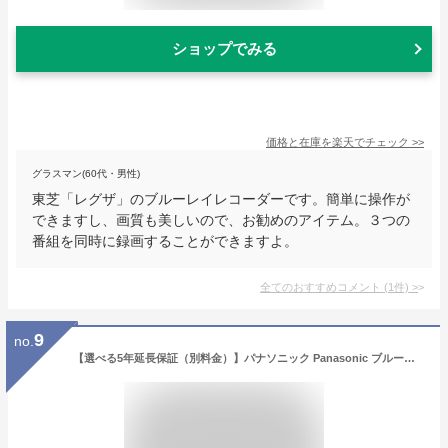
ショップでみる
価格と在庫を
楽天
でチェック
>>
グラスマン(60代・男性)
東芝「レグザ」のブルーレイレコーダーです。簡単に操作が
できますし、画質も美しいので、お勧めのアイテム。３つの
番組を同時に録画することができますよ。
全てのおすすめコメント
(
1
件)
>
9
no.
【選べる5年延長保証（別料金）】パナソニック Panasonic ブルーレイレコーダー DIGA(ディーガ) DMR-2W101 [1TB ／2番組同時録画] おうちクラウドディーガ BDレコーダー (地D×2・BS/CS×2) 送料無料