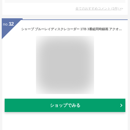
全てのおすすめコメント
(
1
件)
>
12
no.
シャープ ブルーレイディスクレコーダー 1TB 3番組同時録画 アクオス ブルーレイ 2B-C10DT1 ブラック系【送料無料】【KK9N0D18P】
ショップでみる