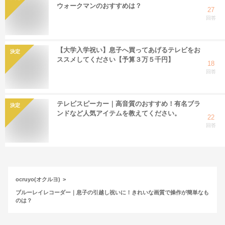
ウォークマンのおすすめは？
27
回答
【大学入学祝い】息子へ買ってあげるテレビをお
決定
ススメしてください【予算３万５千円】
18
回答
テレビスピーカー｜高音質のおすすめ！有名ブラ
決定
ンドなど人気アイテムを教えてください。
22
回答
ocruyo(オクルヨ)
ブルーレイレコーダー｜息子の引越し祝いに！きれいな画質で操作が簡単なも
のは？