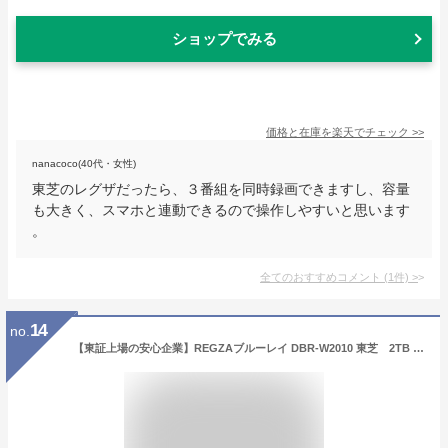
ショップでみる
価格と在庫を
楽天
でチェック
>>
nanacoco(40代・女性)
東芝のレグザだったら、３番組を同時録画できますし、容量
も大きく、スマホと連動できるので操作しやすいと思います
。
全てのおすすめコメント
(
1
件)
>
14
no.
【東証上場の安心企業】REGZAブルーレイ DBR-W2010 東芝 2TB HDD内蔵 ブルーレイディスクレコーダー 2番組同時録画【延長保証対応】【在庫即納】【送料無料・沖縄、離島除く】