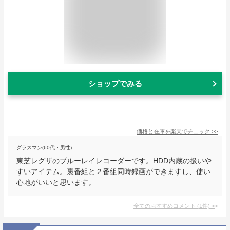
ショップでみる
価格と在庫を
楽天
でチェック
>>
グラスマン(60代・男性)
東芝レグザのブルーレイレコーダーです。HDD内蔵の扱いや
すいアイテム。裏番組と２番組同時録画ができますし、使い
心地がいいと思います。
全てのおすすめコメント
(
1
件)
>