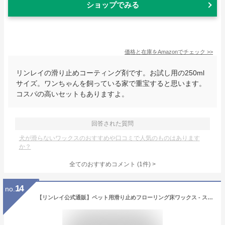
ショップでみる
価格と在庫を
Amazon
でチェック
>>
リンレイの滑り止めコーティング剤です。お試し用の250ml
サイズ。ワンちゃんを飼っている家で重宝すると思います。
コスパの高いセットもありますよ。
回答された質問
犬が滑らないワックスのおすすめや口コミで人気のものはあります
か？
全てのおすすめコメント
(
1
件)
>
14
no.
【リンレイ公式通販】ペット用滑り止めフローリング床ワックス - スリップ軽減ワックスシート(10枚入) リビングわん＆にゃん！シリーズ【そうじ用品 清掃用品】