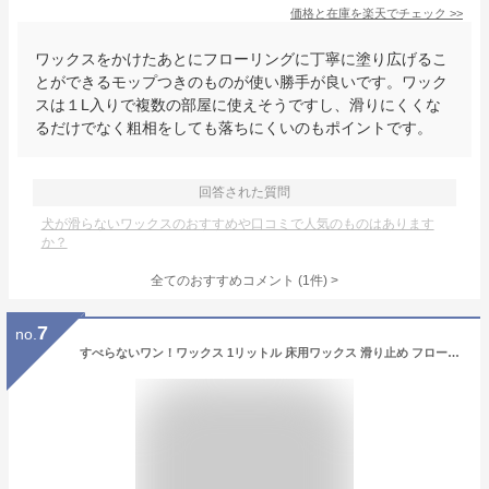
価格と在庫を
楽天
でチェック
>>
ワックスをかけたあとにフローリングに丁寧に塗り広げるこ
とができるモップつきのものが使い勝手が良いです。ワック
スは１L入りで複数の部屋に使えそうですし、滑りにくくな
るだけでなく粗相をしても落ちにくいのもポイントです。
回答された質問
犬が滑らないワックスのおすすめや口コミで人気のものはあります
か？
全てのおすすめコメント
(
1
件)
>
7
no.
すべらないワン！ワックス 1リットル 床用ワックス 滑り止め フローリング 床 ワックス フローリング タイル クッションタイル リノリウム 床 犬 猫 ペット すべりにくい 樹脂ワックス オーブ・テック