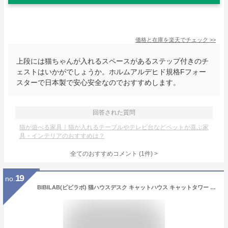
価格と在庫を
楽天
でチェック
>>
上段には猫ちゃんが入れるスペースがあるステップ付きのチ
ェストはいかがでしょうか。ホルムアルデヒド規格Fフォー
スターで日本製で安心安全なのでおすすめします。
回答された質問
猫が遊べる家具｜猫が入れるテーブルやテレビ台などペットが喜ぶ家
具・インテリアのおすすめは？
全てのおすすめコメント
(
1
件)
>
19
no.
BIBILAB(ビビラボ) 猫ハウスデスク キャットハウス キャットタワー 一体型 パソコンデスク PCデスク 幅100cm 奥行き60cm 猫家具 クランプ対応 ゲーミングデスク PC収納 キャットウォーク 猫ベッド 収納 本棚 ホワイト グレー 木製 ネコハラ対策 猫グッズ 猫用品 猫ベッド LCD-1000-GY