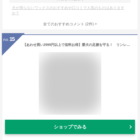
犬が滑らないワックスのおすすめや口コミで人気のものはあります
か？
全てのおすすめコメント
(
2
件)
>
15
no.
【あわせ買い2999円以上で送料お得】愛犬の足腰を守る！ リンレイ 滑り止め 床用コーティング剤(内容量：500ML) (4903339630619)
ショップでみる