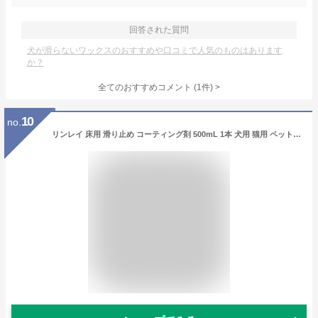
回答された質問
犬が滑らないワックスのおすすめや口コミで人気のものはあります
か？
全てのおすすめコメント
(
1
件)
>
10
no.
リンレイ 床用 滑り止め コーティング剤 500mL 1本 犬用 猫用 ペット すべり止め ワックス フローリング 滑り 関節保護 怪我防止 廊下 日本製 国産