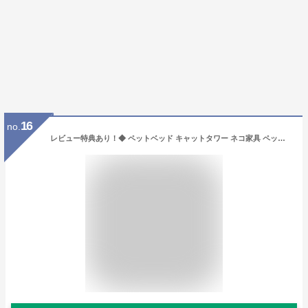
16
no.
レビュー特典あり！◆ ペットベッド キャットタワー ネコ家具 ペット家具 5段ベッド 天然木 無垢材 パイン いぬ ねこ キャット 猫タワマン 多頭飼い ペット用ベッド 猫小屋 キャットハウス 通気性 丈夫 秘密基地 ナチュラル おしゃれ シンプル 北欧 ウィリス