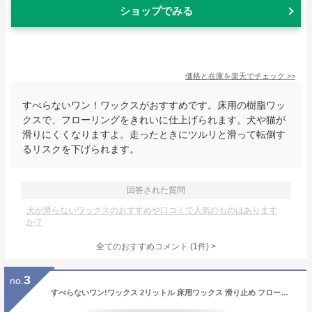
ショップでみる
価格と在庫を
楽天
でチェック
>>
すべらないワン！ワックスがおすすめです。床用の樹脂ワッ
クスで、フローリングをきれいに仕上げられます。犬や猫が
滑りにくくなりますよ。走ったときにツルリと滑って転倒す
るリスクを下げられます。
回答された質問
犬が滑らないワックスのおすすめや口コミで人気のものはあります
か？
全てのおすすめコメント
(
1
件)
>
3
no.
すべらないワン!ワックス 2リットル 床用ワックス 滑り止め フローリング 床 クッションフロア タイル ワックス オーブ・テック