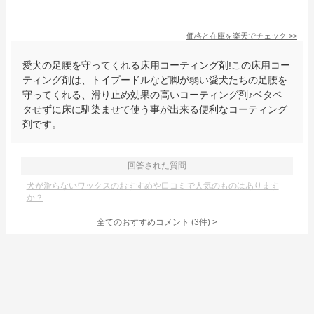
価格と在庫を
楽天
でチェック
>>
愛犬の足腰を守ってくれる床用コーティング剤!この床用コー
ティング剤は、トイプードルなど脚が弱い愛犬たちの足腰を
守ってくれる、滑り止め効果の高いコーティング剤♪ベタベ
タせずに床に馴染ませて使う事が出来る便利なコーティング
剤です。
回答された質問
犬が滑らないワックスのおすすめや口コミで人気のものはあります
か？
全てのおすすめコメント
(
3
件)
>