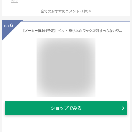
か？
全てのおすすめコメント
(
1
件)
>
6
no.
【メーカー値上げ予定】 ペット 滑り止め ワックス剤 すべらないワン！ワックス スターターセット（ワックス1L、モップ）床 木製フローリング 犬 猫 足腰 防滑 滑り防止 オシッコに強い 舐めても安心 米国製 床暖房 オーブ・テック
ショップでみる