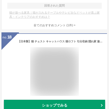
回答された質問
猫が遊べる家具｜猫が入れるテーブルやテレビ台などペットが喜ぶ家
具・インテリアのおすすめは？
全てのおすすめコメント
(
1
件)
>
18
no.
【日本製】猫 チェスト キャットハウス 猫ロフト 引出収納 隠れ家 遊び場 トンネル リラックス ベッド キャットタワー ボックス 北欧 ネコ ハウス CAT お家 猫砂 リビング 収納家具 棚 木製 木目 ウッド リビング シャビー 猫家具 国産品 完成品
ショップでみる