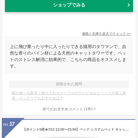
ショップでみる
価格と在庫を
楽天
でチェック
>>
上に飛び乗ったり中に入ったりできる猫用のタワマンで、自
然な香りのパイン材による天然のキャットタワーです。ペッ
トのストレス解消に効果的で、こちらの商品をオススメしま
す。
回答された質問
猫が遊べる家具｜猫が入れるテーブルやテレビ台などペットが喜ぶ家
具・インテリアのおすすめは？
全てのおすすめコメント
(
1
件)
>
17
no.
【ポイント5倍★7/12 12:00〜23:59】ベッド システムベッド キャットタワー付き 収納付き オープンラック 木製 一体型 キャットウォーク 猫家具 猫タワー 猫用 ねこ 運動 遊び おしゃれ