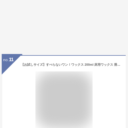
11
no.
【お試しサイズ】すべらないワン！ワックス 200ml 床用ワックス 滑り止め フローリング 床 ワックス フローリング タイル クッションタイル リノリウム 床 犬 猫 ペット すべりにくい 子供 家庭 樹脂ワックス オーブ・テック スペースシャイン