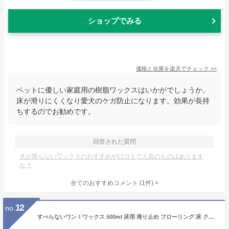
ショップでみる
価格と在庫を
楽天
でチェック
>>
ペットに優しい家庭用の樹脂ワックスはいかがでしょうか。
床が滑りにくくなり愛犬のケガ防止になります。効果が長持
ちするのでお勧めです。
回答された質問
犬が滑らないワックスのおすすめや口コミで人気のものはあります
か？
全てのおすすめコメント
(
1
件)
>
12
no.
すべらないワン！ワックス 500ml 床用 滑り止め フローリング 床 クッションフロア タイル ワックス オーブ・テック パッケージリニューアル