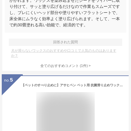
かかれます。ワックスを染み込ませたシートをワイパーに取
り付けて、サッと塗り広げるだけなので作業もスムーズです
し、ブレにくいヘッド部分や塗りやすいフラットシートで、
床全体にムラなく効率よく塗り広げられます。そして、一本
で約30畳塗れる高い効能で、経済的です。
回答された質問
犬が滑らないワックスのおすすめや口コミで人気のものはあります
か？
全てのおすすめコメント
(
1
件)
>
5
no.
【ペットのすべり止めに】アサヒペン ペット用 抗菌滑り止めワックス 500ml 日用品 掃除 清掃 ペット用品 犬 猫 すべらない 滑りにくい 安全 ひっかきキズ 守る 部屋 床