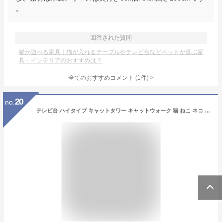
。
回答された質問
猫が遊べる家具｜猫が入れるテーブルやテレビ台などペットが喜ぶ家
具・インテリアのおすすめは？
全てのおすすめコメント
(
1
件)
>
20
no.
テレビ台 ハイタイプ キャットタワー キャットウォーク 猫 ねこ ネコ 壁面収納 テレビボード 収納棚 リビング 収納 テレビラック オーディオラック オープンラック 大型 木目調 棚 おしゃれ 大容量 扉付き 引き出し付き