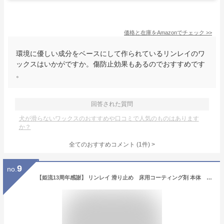
価格と在庫を
Amazon
でチェック
>>
環境に優しい成分をベースにして作られているリンレイのワ
ックスはいかがですか。傷防止効果もあるのでおすすめです
。
回答された質問
犬が滑らないワックスのおすすめや口コミで人気のものはあります
か？
全てのおすすめコメント
(
1
件)
>
9
no.
【姫流13周年感謝】 リンレイ 滑り止め 床用コーティング剤 本体 500ML（ペット すべりどめ） (4903339630619)