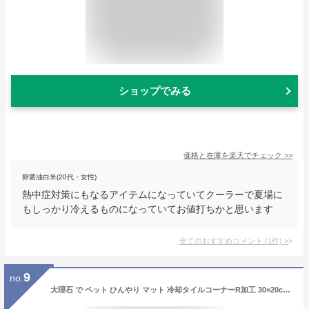
ショップでみる
価格と在庫を
楽天
でチェック
>>
卵醤油白米(20代・女性)
熱中症対策にもなるアイテムになっていてクーラーで夏場に
もしっかり冷えるものになっていてお値打ちかと思います
全てのおすすめコメント
(
1
件)
>
9
no.
大理石 で ペット ひんやり マット 冷却タイルコーナーR加工 30×20cm 熱中症 暑さ対策イタリア産 クリーム系 大理石 クールマットシート ベッド ペットボードうさぎ ウサギ ゲージ 小屋室内 夏バテ 節電【楽ギフ_名入れ】【RCP】