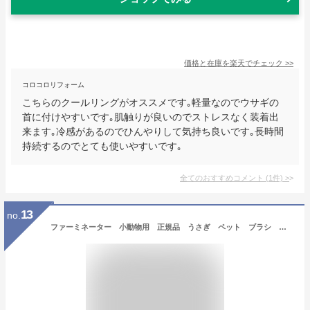
価格と在庫を
楽天
でチェック
>>
コロコロリフォーム
こちらのクールリングがオススメです｡軽量なのでウサギの
首に付けやすいです｡肌触りが良いのでストレスなく装着出
来ます｡冷感があるのでひんやりして気持ち良いです｡長時間
持続するのでとても使いやすいです｡
全てのおすすめコメント
(
1
件)
>
13
no.
ファーミネーター 小動物用 正規品 うさぎ ペット ブラシ 抜け毛 除毛 グルーミング アンダーコート 掃除 毛球症【HLS_DU】 関東当日便