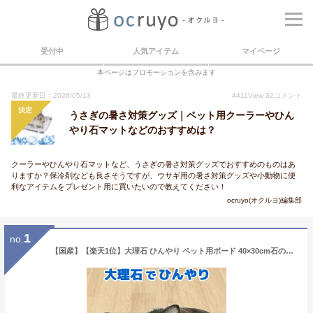
受付中
人気アイテム
マイページ
本ページはプロモーションを含みます
最終更新日：2026/05/13
4411
View
32
コメント
決定
うさぎの暑さ対策グッズ｜ペット用クーラーやひん
やり石マットなどのおすすめは？
クーラーやひんやり石マットなど、うさぎの暑さ対策グッズでおすすめのものはあ
りますか？保冷剤なども良さそうですが、ウサギ用の暑さ対策グッズや小動物に便
利なアイテムをプレゼント用に買いたいので教えてください！
ocruyo(オクルヨ)編集部
1
no.
【国産】【楽天1位】大理石 ひんやり ペット用ボード 40×30cm石の色 おまかせ 厚み1.7〜3cm 汚れにくく 扱い易い 暑さ対策 熱中症対策 クール マット ベッド 犬 猫 夏 暑さ 冷感節電 ペット用品 ギフト 暑さ対策グッズ