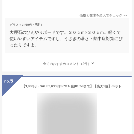
価格と在庫を
楽天
でチェック
>>
グラスマン(60代・男性)
大理石のひんやりボードです。３０ｃｍ×３０ｃｍ。軽くて
使いやすいアイテムですし、うさぎの暑さ・熱中症対策にぴ
ったりですよ。
全てのおすすめコメント（2件）
5
no.
【3,960円→SALE3,630円〜7/11(金)01:59まで】【楽天1位】ペット ひんやり マット 大理石 ペット用 マット 犬 冷却 約40cm×30cm×2cm 1枚 天然大理石 バルディリオ 涼しい 冷感 涼感 ひんやりマット クールマット ベッド 猫 ねこ 犬 ■[送料無料]