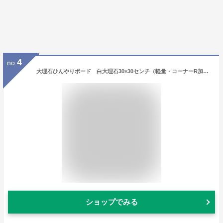
4
no.
大理石ひんやりボード 白大理石30×30センチ（軽量・コーナーR加工） 暑さ対策 熱中症対策 クール マット ベッド ペット ペット用 うさぎ ウサギ 夏 冷感 涼しい節電 ペット用品 夏バテ 石 送料無料ゲージ ギフト 暑さ対策グッズ
ショップでみる