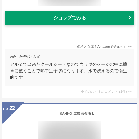
ショップでみる
価格と在庫を
Amazon
でチェック
>>
あみーみ(40代・女性)
アルミで出来たクールシートなのでウサギのケージの中に簡
単に敷くことで熱中症予防になります。水で洗えるので衛生
的です
全てのおすすめコメント
(
1
件)
>
22
no.
SANKO 涼感 天然石 L