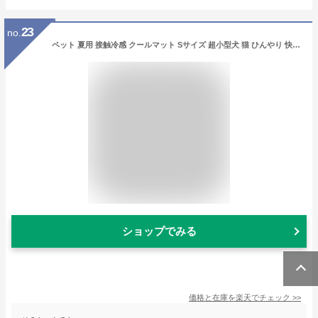
23
no.
ペット 夏用 接触冷感 クールマット Sサイズ 超小型犬 猫 ひんやり 快適 涼感 暑さ対策 室内 メッシュ 中綿 洗える 送料無料 rom
ショップでみる
価格と在庫を
楽天
でチェック
>>