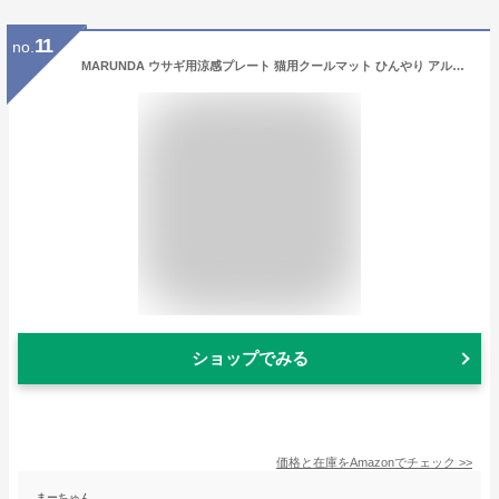
11
no.
MARUNDA ウサギ用涼感プレート 猫用クールマット ひんやり アルミ製 29.8*19.8cm 涼しい 夏グッズ 小動物 ハムスター 暑さ対策 熱中症防止 Ｍサイズ
ショップでみる
価格と在庫を
Amazon
でチェック
>>
まーちゅん