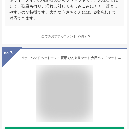
して、強度も有り、汚れに対してもしみこみにくく、落とし
やすいのが特徴です。大きなうさちゃんには、2枚合わせで
対応できます。
全てのおすすめコメント（2件）
3
no.
ペットベッド ペットマット 夏用 ひんやりマット 犬用ベッド マット ペット用 猫用ベッド アイスシルク生地 柔らかい 涼しい 夏対策 スクエアベッド クッション 屋内 暑さ対策 熱中症対策 丈夫 爽快 犬 ぐっすり眠る 涼感 ソフト クッション 通気性 Sサイズ