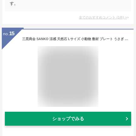
す。
全てのおすすめコメント
(
1
件)
>
15
no.
三晃商会 SANKO 涼感 天然石 Lサイズ 小動物 敷材 プレート うさぎ モルモット チンチラ
ショップでみる