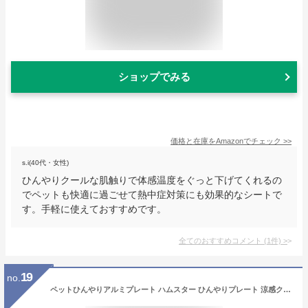
ショップでみる
価格と在庫を
Amazon
でチェック
>>
s.i(40代・女性)
ひんやりクールな肌触りで体感温度をぐっと下げてくれるの
でペットも快適に過ごせて熱中症対策にも効果的なシートで
す。手軽に使えておすすめです。
全てのおすすめコメント
(
1
件)
>
19
no.
ペットひんやりアルミプレート ハムスター ひんやりプレート 涼感クールベッド アルミ クールマット ペットひんやりアルミンボード 暑さ対策 冷却パッド 物理冷却 温度を下げる 小動物に適用 熱中症対策 兎 涼しい 冷却マット ウサギ 夏用 ペット用品 30*20cm 軽い 薄い