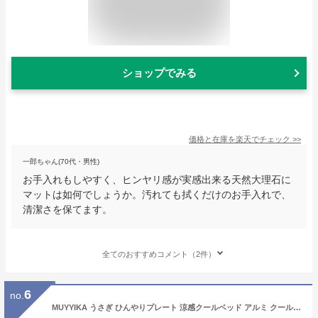
ショップでみる
価格と在庫を
楽天
でチェック
>>
一郎ちゃん(70代・男性)
お手入れもしやすく、ヒンヤリ感が実感出来る天然大理石に
マットは如何でしょうか。汚れても拭くだけのお手入れで、
清潔さを保てます。
全てのおすすめコメント（2件）
6
no.
MUYYIKA うさぎ ひんやりプレート 涼感クールベッド アルミ クールマット 涼しい 冷却マット 物理冷却 温度を下げる 暑さ対策 熱中症対策 トト ロ モルモット 小動物に適用(300×200mm)