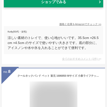
ショップでみる
価格と在庫を
Amazon
でチェック
>>
Kelly(50代・女性)
涼しい素材のトレイで、使い心地がいいです。35.5cm ×26.5
cm ×4.5cm のサイズで使いやすい大きさです。底の部分に、
アイスノンや水や氷を入れることができて便利です。
全てのおすすめコメント
(
1
件)
>
8
no.
クールネックバンド ペット 首元 1686850 Mサイズ 小泉ライフテックス ピンク ピンクムーン ミント ブルースプラッシュ ネッククーラー プレゼント 景品 子供 保冷剤 長時間 首元ひんやり 熱中症対策 義務化 おしゃれ ギフト クールリング アイス 28℃以下 犬 クールネック