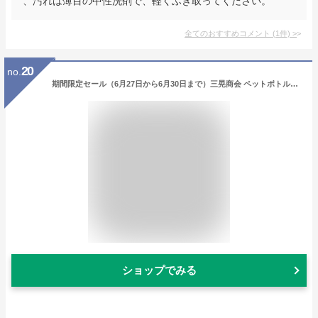
、汚れは薄目の中性洗剤で、軽くふき取ってください。
全てのおすすめコメント
(
1
件)
>
20
no.
期間限定セール（6月27日から6月30日まで）三晃商会 ペットボトルでひんやりテラコッタ S60 小動物用素焼き ペットボトルカバー うさぎ 兎 ウサギ うさぎ用品 うさぎ暑さ対策 小動物用品
ショップでみる