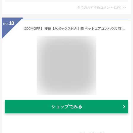
全てのおすすめコメント
(
1
件)
>
10
no.
【300円OFF】 即納【氷ボックス付き】猫 ペットエアコンハウス 猫ハウス キャットハウス ペットハウス 夏 ひんやり ペットベッド 冷感 夏用 犬ハウス 猫ハウス ペット用 クール 猫 犬 室内 ペットハウス 冷房 暑さ対策 通気 猫 ネコ ベッド 犬用ベッド マット 熱中症対策
ショップでみる