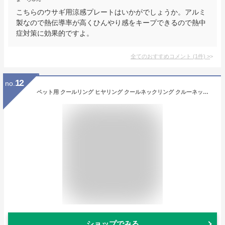
こちらのウサギ用涼感プレートはいかがでしょうか。アルミ
製なので熱伝導率が高くひんやり感をキープできるので熱中
症対策に効果的ですよ。
全てのおすすめコメント
(
1
件)
>
12
no.
ペット用 クールリング ヒヤリング クールネックリング クルーネックバンド ネッククーラー 首 冷たい リング ネックレス 繰り返し 連続 何度も 冷却 保冷 ネックバンド ネックリング 夏 屋外 PCM 28度 28℃ 自然凍結 長持ち 熱中症 暑さ対策 犬 猫 リング
ショップでみる