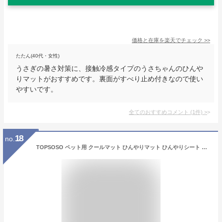
価格と在庫を
楽天
でチェック
>>
たたん(40代・女性)
うさぎの暑さ対策に、接触冷感タイプのうさちゃんのひんや
りマットがおすすめです。裏面がすべり止め付きなので使い
やすいです。
全てのおすすめコメント
(
1
件)
>
18
no.
TOPSOSO ペット用 クールマット ひんやりマット ひんやりシート 犬猫用 多用途 ひんやり クールベッド 冷えマット エコクーラー 熱中症 ペットの暑さ対策