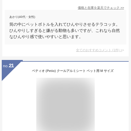
価格と在庫を
楽天
でチェック
>>
あかり(40代・女性)
筒の中にペットボトルを入れてひんやりさせるテラコッタ。
ひんやりしすぎると嫌がる動物も多いですが、これなら自然
なひんやり感で使いやすいと思います。
全てのおすすめコメント
(
1
件)
>
21
no.
ペティオ (Petio) クールアルミシート ペット用 M サイズ