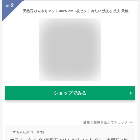
2
no.
天然石 ひんやりマット 40x40cm 2枚セット 冷たい 洗える 丈夫 天然石 ペット 犬 猫 うさぎ いぬ ねこ イヌ ネコ 小型犬 大型犬 ベッド 冷却 涼感 涼しい クールベッド クールマット シート 夏用 暑さ対策 グッズ 夏対策 ペット用品 ペット用マット
ショップでみる
価格と在庫を
楽天
でチェック
>>
一郎ちゃん(70代・男性)
ホワイトタイプの御影石のひんやりマットです。大理石と比