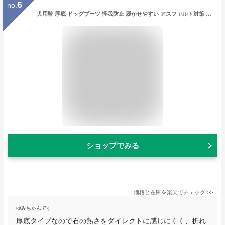
6
no.
犬用靴 厚底 ドッグブーツ 怪我防止 履かせやすい アスファルト対策 4足セット 滑り止め 小型犬 中型犬 大型犬 防水 丸洗い可能 肉球保護 汚れ防止 老犬 防水 介護靴
ショップでみる
価格と在庫を
楽天
でチェック
>>
ゆみちゃんです
厚底タイプなので石の熱さをダイレクトに感じにくく、折れ