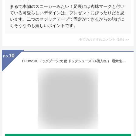
まるで本物のスニーカーみたい！足裏には肉球マークも付い
ている可愛らしいデザインは、プレゼントにぴったりだと思
います。二つのマジックテープで固定ができるからの脱げに
くそうなのも嬉しいポイントです。
全てのおすすめコメント
(
1
件)
>
10
no.
FLOWSIK ドッグブーツ 犬 靴 ドッグシューズ（4個入れ ） 通気性 介護 滑り止め 肉球守り 春 夏 秋 冬 散歩 足を保護 軽くて 柔らか 中型犬 大型犬にフィット (04, グリーン）