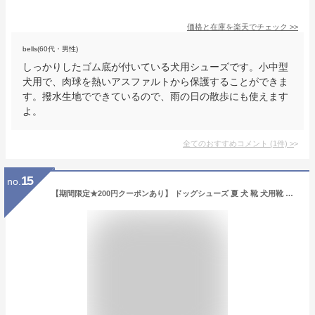
価格と在庫を
楽天
でチェック
>>
bells(60代・男性)
しっかりしたゴム底が付いている犬用シューズです。小中型
犬用で、肉球を熱いアスファルトから保護することができま
す。撥水生地でできているので、雨の日の散歩にも使えます
よ。
全てのおすすめコメント
(
1
件)
>
15
no.
【期間限定★200円クーポンあり】 ドッグシューズ 夏 犬 靴 犬用靴 犬の靴 散歩 犬 くつ 犬用ブーツ ペット用品 犬 汚れ防止 防水 柔らかい ケガ防止 保護シューズ ペットグッズ 犬 滑り止め ペット用品 メッシュ 怪我 介護 靴 履かせやすい 4個セット 送料無料