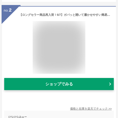
2
no.
【ロングセラー商品再入荷！6/7】ガバッと開いて履かせやすい簡易シューズ★軽くて柔らか♪ブラックピンクブルーSMLXL汚れケガ虫刺され防止足裏保護小型犬用靴4個セットアウトレット価格
ショップでみる
価格と在庫を
楽天
でチェック
>>
ひなひなみゅー