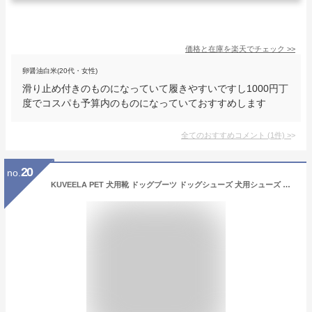
価格と在庫を
楽天
でチェック
>>
卵醤油白米(20代・女性)
滑り止め付きのものになっていて履きやすいですし1000円丁
度でコスパも予算内のものになっていておすすめします
全てのおすすめコメント
(
1
件)
>
20
no.
KUVEELA PET 犬用靴 ドッグブーツ ドッグシューズ 犬用シューズ 犬靴 レインシューズ 肉球保護 滑り止め 汚れ防止 夜間反射テープ付き 小型犬 中型犬 通気 お出かけ お散歩 ４個入り（レッド 1#）