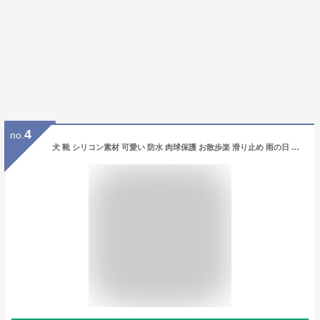
4
no.
犬 靴 シリコン素材 可愛い 防水 肉球保護 お散歩楽 滑り止め 雨の日 雪の日 ブーツ シューズ (S, レッド)