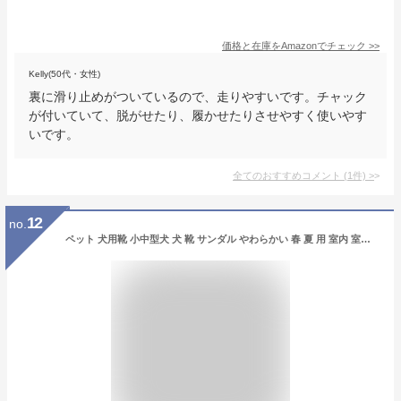
価格と在庫を
Amazon
でチェック
>>
Kelly(50代・女性)
裏に滑り止めがついているので、走りやすいです。チャック
が付いていて、脱がせたり、履かせたりさせやすく使いやす
いです。
全てのおすすめコメント
(
1
件)
>
12
no.
ペット 犬用靴 小中型犬 犬 靴 サンダル やわらかい 春 夏 用 室内 室外 ドッグブーツ 軽量 シューズ ゴム底 通気 メッシュ 靴下 肉球保護 足舐め防止 反射マジックテープ お散歩 2色 ピンク L