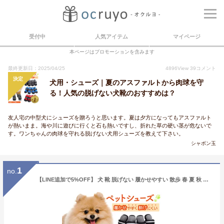
受付中
人気アイテム
マイページ
本ページはプロモーションを含みます
最終更新日：2025/04/25
4896
View
39
コメント
決定
犬用・シューズ｜夏のアスファルトから肉球を守
る！人気の脱げない犬靴のおすすめは？
友人宅の中型犬にシューズを贈ろうと思います。夏は夕方になってもアスファルト
が熱いまま。海や川に遊びに行くと石も熱いですし、折れた草の硬い茎が危ないで
す。ワンちゃんの肉球を守れる脱げない犬用シューズを教えて下さい。
シャボン玉
1
no.
【LINE追加で5%OFF】 犬 靴 脱げない 履かせやすい 散歩 春 夏 秋 冬 アスファルト やけど 滑り止め 大型犬 中型犬 小型犬 老犬 トイプードル 室内 犬用靴 ドッグシューズ ドッグブーツ