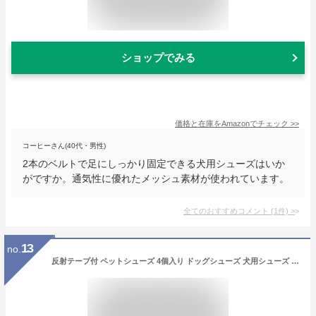
ショップでみる
価格と在庫を
Amazon
でチェック
>>
コーヒーさん(40代・男性)
2本のベルトで足にしっかり固定できる犬用シューズはいか
がですか。通気性に優れたメッシュ素材が使われています。
全てのおすすめコメント
(
1
件)
>
13
no.
反射テープ付 ペットシューズ 4個入り ドッグシューズ 犬用シューズ 肉球保護 小型犬 中型犬 大型犬 ペット用 保護シューズ 裏起毛 犬用 犬用靴 犬用品 保護 ケガ 治療 犬用品 ペット用品 防寒対策 お散歩 お出掛け