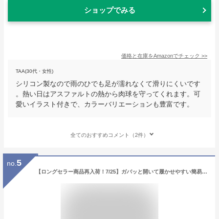
ショップでみる
価格と在庫を
Amazon
でチェック
>>
TAA(30代・女性)
シリコン製なので雨のひでも足が濡れなくて滑りにくいです
。熱い日はアスファルトの熱から肉球を守ってくれます。可
愛いイラスト付きで、カラーバリエーションも豊富です。
全てのおすすめコメント（2件）
5
no.
【ロングセラー商品再入荷！7/25】ガバッと開いて履かせやすい簡易シューズ★軽くて柔らか♪ブラックピンクブルーSMLXL汚れケガ虫刺され防止足裏保護小型犬用靴4個セットアウトレット価格