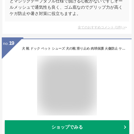
とマジックテープダブル仕様で脱げる心配がないですしオー
ルメッシュで通気性も良く、ゴム底なのでグリップ力が高く
ケガ防止や暑さ対策に役立ちますよ。
全てのおすすめコメント
(
1
件)
>
19
no.
犬 靴 ドック ペット シューズ 犬の靴 滑り止め 肉球保護 火傷防止 ケガ防止 ソフト くつ クツ 室内 防寒 保護 怪我 怪我防止 犬用 小型犬 中型犬 大型犬 安全 老犬 シニア犬 1000円ポッキリ
ショップでみる