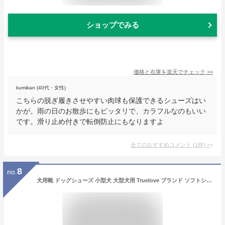
ショップでみる
価格と在庫を
楽天
でチェック
>>
kumikan (40代・女性)
こちらの脱ぎ履きさせやすい肉球も保護できるシューズはい
かが。雨の日のお散歩にもピッタリで、カラフルなのもいい
です。滑り止め付きで転倒防止にもなりますよ
全てのおすすめコメント
(
1
件)
>
8
no.
犬用靴 ドッグシューズ 小型犬 大型犬用 Truelove ブランド ソフトシェル メッシュ スポーツ 散歩 介護 足 怪我 シニア ケア HDメッシュシューズ