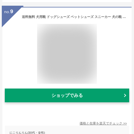
9
no.
送料無料 犬用靴 ドッグシューズ ペットシューズ スニーカー 犬の靴 犬靴 ペット用品 小型犬 マジックテープ仕様 肉球保護 滑り止め 雪靴 スノーシューズ 床の傷つき防止 スター 星 防寒 室内 屋外 お散歩 お出かけ おしゃれ かわいい
ショップでみる
価格と在庫を
楽天
でチェック
>>
にこりんりん(30代・女性)