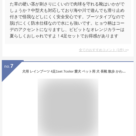
た草の硬い茎が刺さりにくいので肉球を守れる靴はいかがで
しょうか？中型犬も対応しており海や川で遊んでも滑り止め
付きで怪我などしにくく安全安心です。ブーツタイプなので
脱げにくく防水仕様なので水にも強いです。ヒョウ柄はコー
デのアクセントになりますし、ビビットなオレンジカラーは
夏らしくおしゃれですよ！4足セットでお得感があります
全てのおすすめコメント
(
1
件)
>
7
no.
犬用 レインブーツ 4足1set 7color 愛犬 ペット用 犬 長靴 散歩 かわいい おしゃれ 雨 雪 履かせやすい 歩きやすい ドッグシューズ 犬用シューズ 保護 シリコン 安全 防水 肉球 カラフル 小型 中型 犬 滑り止め 転倒防止 7色 S M L 梅雨 ネコポス送料無料！