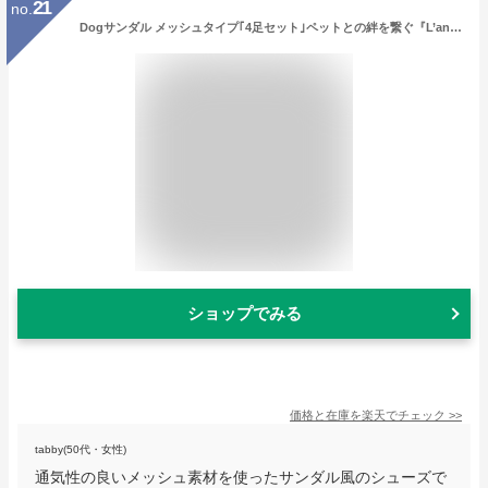
21
no.
Dogサンダル メッシュタイプ｢4足セット｣ペットとの絆を繋ぐ『L’ange（らんじゅ）』（小型犬・中型犬用 靴 シューズ）【全国送料無料(メール便のみ)】[P20][SP]
ショップでみる
価格と在庫を
楽天
でチェック
>>
tabby(50代・女性)
通気性の良いメッシュ素材を使ったサンダル風のシューズで