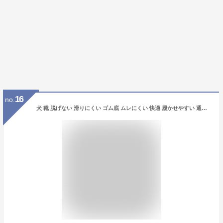
16
no.
犬 靴 脱げない 滑りにくい ゴム底 ムレにくい 快適 履かせやすい 通気 軽量 反射 小型犬 中型犬 運動シューズ XS-XL 犬の靴 シューズ ブーツ ドッグシューズ