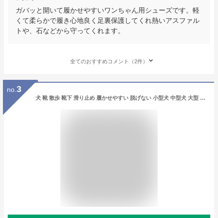
ガバッと開いて履かせやすいワンちゃん用シューズです。軽
くて柔らかで履き心地良く足裏保護してくれ熱いアスファル
トや、石などから守ってくれます。
全てのおすすめコメント（2件）
3
no.
犬 靴 散歩 靴下 滑り止め 履かせやすい 脱げない 小型犬 中型犬 大型 犬用品 ペット用品 シューズ 犬用 ブーツ 長靴 ゴム 防水 | かわいい おしゃれ ドッグシューズ ドックシューズ 保護シューズ 雨靴