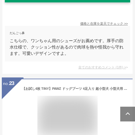
価格と在庫を
楽天
でチェック
>>
だんごっ鼻
こちらの、ワンちゃん用のシューズがお薦めです。厚手の防
水仕様で、クッション性があるので肉球を熱や怪我から守れ
ます。可愛いデザインですよ。
全てのおすすめコメント
(
1
件)
>
23
no.
【お試し4枚 TINY】PAWZ ドッグブーツ 4足入り 超小型犬 小型犬用 犬の靴 ドッグシューズ ゴムブーツ dog ポウズ ゴム風船 ラバーシューズ 犬 快適 風船 ソックス 肉球保護 熱い道路 犬の靴下 4枚セット 雨の日 汚れ防止 滑り止め レインシューズ 防水 グリーン PZ81-TINY