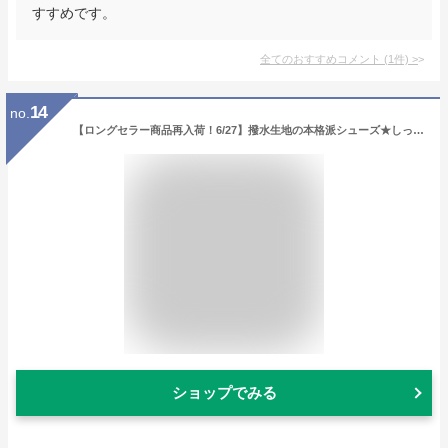
すすめです。
全てのおすすめコメント
(
1
件)
>
14
no.
【ロングセラー商品再入荷！6/27】撥水生地の本格派シューズ★しっかりした滑りにくいゴム底♪ブラックブラウンSMLXL汚れケガ虫刺され防止足裏保護雨上がり散歩やけど予防小中型犬用靴4個セットアウトレット価格
ショップでみる