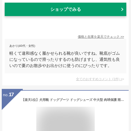
ショップでみる
価格と在庫を
楽天
でチェック
>>
あかり(40代・女性)
軽くて違和感なく履かせられる靴が良いですね。靴底がゴム
になっているので滑ったりするのも防げますし、通気性も良
いので夏のお散歩やお出かけに使うのにぴったりです。
全てのおすすめコメント
(
1
件)
>
17
no.
【楽天1位】犬用靴 ドッグブーツ ドッグシューズ 中大型 肉球保護 雨の日 お散歩ブーツ 犬靴 介護靴 前足・後ろ足/4足セット 防水 マジックテープ ペット夏冬用靴 雪にも対応 お散歩 お出掛け 汚れ防止 滑り止め ケガ防止 メッシュ 佐川急便送料無料！【ra51326】