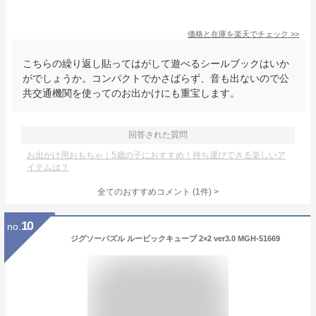
価格と在庫を
楽天
でチェック
>>
こちらの繰り返し貼ってはがして遊べるシールブックはいか
がでしょうか。コンパクトでかさばらず、音も出ないので公
共交通機関を使ってのお出かけにも重宝します。
回答された質問
お出かけ用おもちゃ｜5歳の子におすすめ！持ち運びできる楽しいア
イテムは？
全てのおすすめコメント
(
1
件)
>
10
no.
ジグソーパズル ルービックキューブ 2×2 ver3.0 MGH-51669