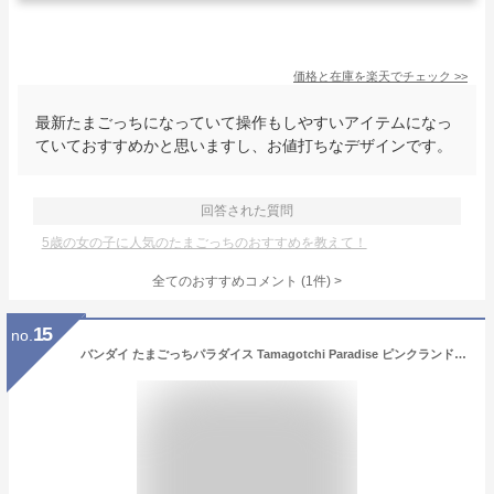
価格と在庫を
楽天
でチェック
>>
最新たまごっちになっていて操作もしやすいアイテムになっ
ていておすすめかと思いますし、お値打ちなデザインです。
回答された質問
5歳の女の子に人気のたまごっちのおすすめを教えて！
全てのおすすめコメント
(
1
件)
>
15
no.
バンダイ たまごっちパラダイス Tamagotchi Paradise ピンクランド Pink Land 新品 正規品 BANDAI おもちゃ 電子ペット 【配送種別A】