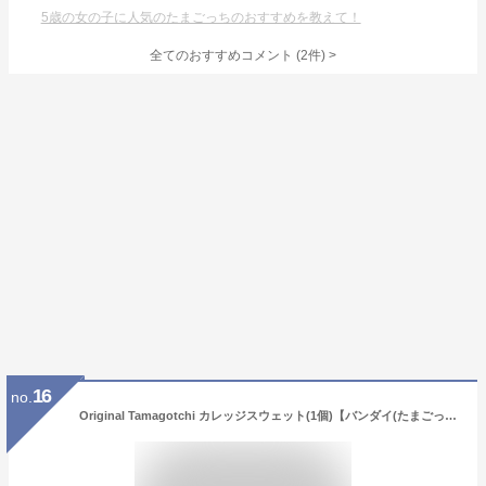
5歳の女の子に人気のたまごっちのおすすめを教えて！
全てのおすすめコメント
(
2
件)
>
16
no.
Original Tamagotchi カレッジスウェット(1個)【バンダイ(たまごっち)】