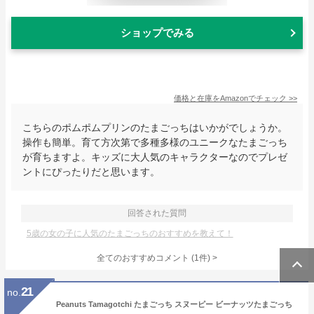
ショップでみる
価格と在庫を
Amazon
でチェック
>>
こちらのポムポムプリンのたまごっちはいかがでしょうか。
操作も簡単。育て方次第で多種多様のユニークなたまごっち
が育ちますよ。キッズに大人気のキャラクターなのでプレゼ
ントにぴったりだと思います。
回答された質問
5歳の女の子に人気のたまごっちのおすすめを教えて！
全てのおすすめコメント
(
1
件)
>
21
no.
Peanuts Tamagotchi たまごっち スヌーピー ビーナッツたまごっち