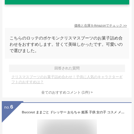
価格と在庫を
Amazon
でチェック
>>
こちらのロッテのポケモンクリスマスブーツのお菓子詰め合
わせをおすすめします。甘くて美味しかったです。可愛いの
で選びました。
回答された質問
クリスマスブーツのお菓子詰め合わせ！子供に人気のキャラクターギ
フトのおすすめは？
全てのおすすめコメント
(
1
件)
>
6
no.
Buccvut ままごと ドレッサー おもちゃ 姫系 子供 女の子 コスメ メイクアップセット ごっこ遊び おもちゃドレッサー キッズ 知育玩具 女の子 小さい化粧台 女の子メイクゲームセット鏡台 お誕生日プレゼント ゼント椅子付き