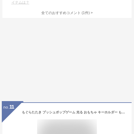
イテムは？
全てのおすすめコメント
(
1
件)
>
11
no.
もぐらたたき プッシュポップゲーム 光る おもちゃ キーホルダー もぐらパニック ミニゲーム ボタンゲーム チャーム 知育玩具 アクセサリー 集中力 ストレス解消 デジタルデトックス 指先の知育 (うさぎ)