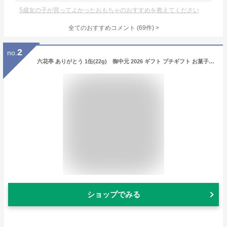
5歳女の子が買ってよかったおもちゃのおすすめを教えてください
全てのおすすめコメント
(
69
件)
>
2
no.
六花亭 ありがとう 1缶(22g) 御中元 2026 ギフト プチギフト お菓子 女性 大人 500円 かわいい 感謝の気持ち 退職 卒業 卒園 送別会 挨拶 転勤 お礼 お返し 帯広 誕生日 お祝い 大量 イベント 有名 ばらまき
ショップでみる