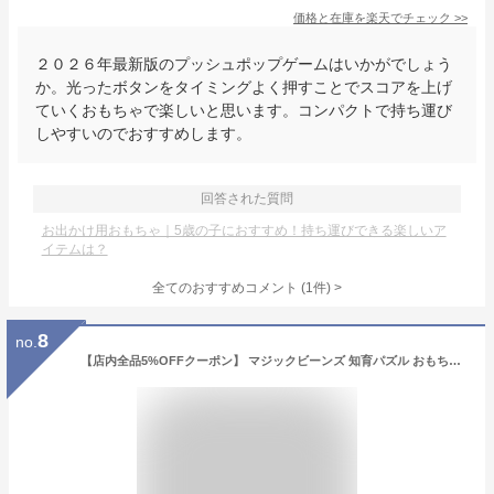
価格と在庫を
楽天
でチェック
>>
２０２６年最新版のプッシュポップゲームはいかがでしょう
か。光ったボタンをタイミングよく押すことでスコアを上げ
ていくおもちゃで楽しいと思います。コンパクトで持ち運び
しやすいのでおすすめします。
回答された質問
お出かけ用おもちゃ｜5歳の子におすすめ！持ち運びできる楽しいア
イテムは？
全てのおすすめコメント
(
1
件)
>
8
no.
【店内全品5%OFFクーポン】 マジックビーンズ 知育パズル おもちゃ パズル 知育玩具 子供 無限キューブ 3歳 4歳 5歳 立体 小学生 知育おもちゃ マジック豆キューブ 脳トレ キッズ 子ども こども 子供会 景品 誕生日 プレゼント ギフト 夏