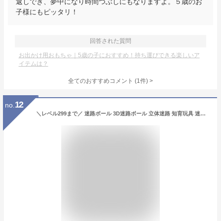
返しでき、夢中になり時間つぶしにもなりますよ。５歳のお
子様にもピッタリ！
回答された質問
お出かけ用おもちゃ｜5歳の子におすすめ！持ち運びできる楽しいア
イテムは？
全てのおすすめコメント
(
1
件)
>
12
no.
＼レベル299まで／ 迷路ボール 3D迷路ボール 立体迷路 知育玩具 迷路ゲーム 立体パズル 3D 知育おもちゃ 脳トレ 子供 大人 3歳 4歳 5歳 小学生 カラフル キッズ 子ども こども 3000円 子供会 景品 誕生日 プレゼント ギフト 夏