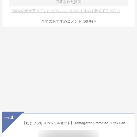
回答された質問
5歳女の子が買ってよかったおもちゃのおすすめを教えてください
全てのおすすめコメント
(
60
件)
>
4
no.
【たまごっち スペシャルセット】 Tamagotchi Paradise - Pink Land +Tamagotchi Collectibles Angel Snack Time(単品1個)セット【 たまごっち パラダイス ピンク ランド 】【在庫アリ】