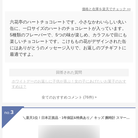
価格と在庫を
楽天
でチェック
>>
六花亭のハートチョコレートです。小さなかわいらしい丸い
缶に、一口サイズのハートのチョコレートが入っています。
5種類のフレーバーで、5つの味が楽しめ、カラフルで目にも
楽しいチョコレートです。こけももの花がデザインされた缶
にはありがとうのメッセージ入りで、お返しのプチギフトに
最適ですよ。
回答された質問
ホワイトデーのお返しに子供が喜ぶ！女の子にあげたいお菓子のおす
すめは？
全てのおすすめコメント
(
76
件)
>
3
no.
＼楽天1位！日本正規品・1年保証&特典あり／ キッズ 腕時計 スマートウォッチ 子供 腕時計 32GB 35万画素 カメラ 大画面 録画録音 ゲーム 音楽 アラーム 歩数計 知育玩具 4歳 5歳 6歳 7歳 8歳 9歳 10歳 男の子 女の子 おもちゃ 小学生 子供 誕生日 クリスマスプレゼント 人気