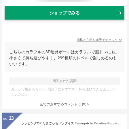
ショップでみる
価格と在庫を
楽天
でチェック
>>
こちらのカラフルの3D迷路ボールはカラフルで脳トレにも。
小さくて持ち運びやすく、299種類のレベルで楽しめるのも
いいです。
回答された質問
お出かけ用おもちゃ｜5歳の子におすすめ！持ち運びできる楽しいア
イテムは？
全てのおすすめコメント
(
1
件)
>
13
no.
ラッピングOP たまごっちパラダイス Tamagotchi Paradise Purple Sky パープルスカイ Blue Water Pink Land ピンクランドブルーウォーターバンダイ BANDAI たまごっち おもちゃ 電子ペット