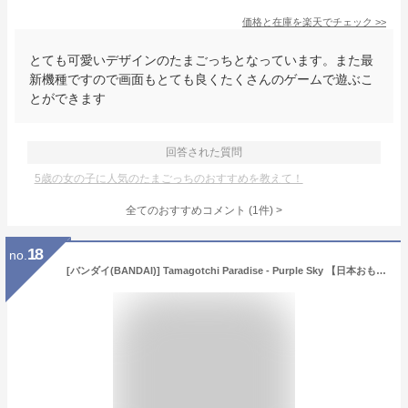
価格と在庫を
楽天
でチェック
>>
とても可愛いデザインのたまごっちとなっています。また最
新機種ですので画面もとても良くたくさんのゲームで遊ぶこ
とができます
回答された質問
5歳の女の子に人気のたまごっちのおすすめを教えて！
全てのおすすめコメント
(
1
件)
>
18
no.
[バンダイ(BANDAI)] Tamagotchi Paradise - Purple Sky 【日本おもちゃ大賞2025デジタル部門大賞】 対象年齢 6才以上 たまごっちパラダイス