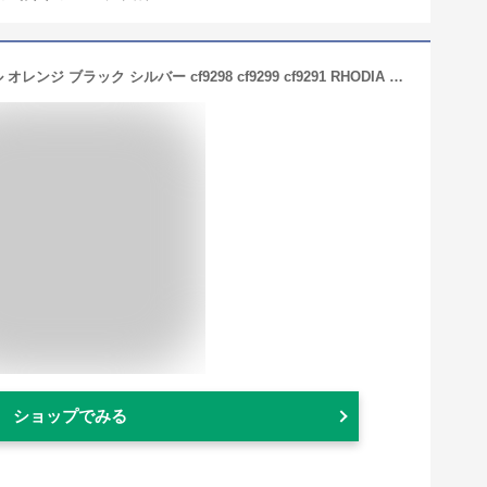
ロディア スクリプト シャープペンシル オレンジ ブラック シルバー cf9298 cf9299 cf9291 RHODIA シャーペン メカニカルペンシル scRipt ギフト プレゼント 贈り物 数量 文具 卒業 入学 進級 お祝い 筆記用具 アルミ 金属 ペン おしゃれ かっこいい 中学生
ショップでみる