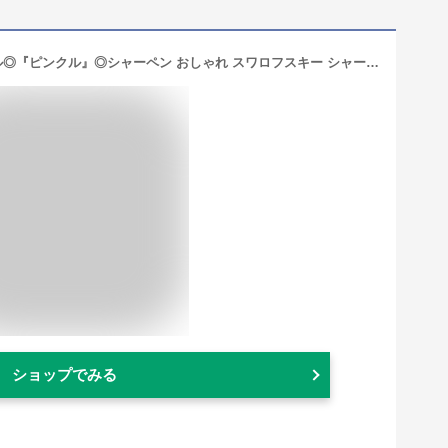
シャーペン クルトガ シャープペンシル◎『ピンクル』◎シャーペン おしゃれ スワロフスキー シャープペンキラキラ ペンシャープペンシル かわいい プレゼントKURUTOGA/三菱uni0.5mm/ピンク/1点＜配送方法限定・送料無料＞
ショップでみる