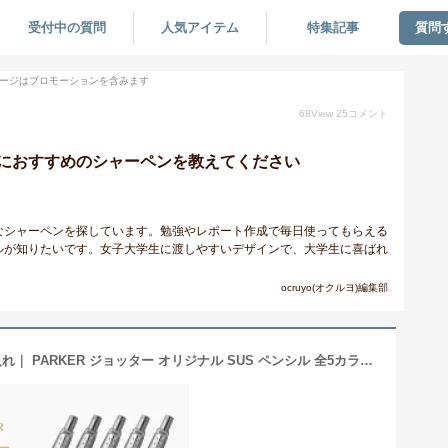
受付中の質問
人気アイテム
特集記事
質問
ージはプロモーションを含みます
68
View
25
コメント
におすすめのシャーペンを教えてください
なシャーペンを探しています。勉強やレポート作成で毎日使ってもらえる
ルが知りたいです。女子大学生に渡しやすいデザインで、大学生に喜ばれ
ocruyo(オクルヨ)編集部
【パーカー公式 ペンシル0.5mm】名入れ｜ PARKER ジョッター オリジナル SUS ペンシル 全5カラー シャーペン ギフト 名入れ ラッピング 高級筆記具ブランド 日常使い 入学 卒業 プチプレゼント Jotter 就職