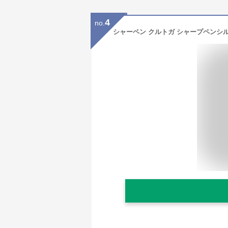
4
no.