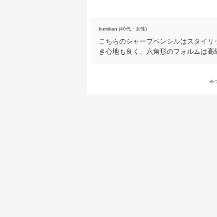
kumikan (40代・女性)
こちらのシャープペンシルはスタイリ
き心地も良く、六角形のフォルムは高
全