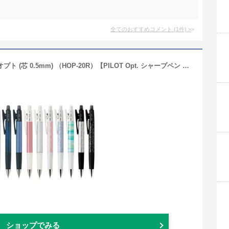
全てのおすすめコメント
(
1
件)
>
パイロット シャープペン /フレフレ オプト (芯 0.5mm) （HOP-20R）【PILOT Opt. シャープペン シャープペンシル シャーペン 筆記具 事務用品 デザイン おしゃれ】
ショップでみる