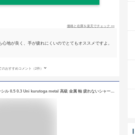
価格と在庫を
楽天
でチェック
>>
も心地が良く、手が疲れにくいのでとてもオススメですよ。
。
てのおすすめコメント（2件）
クルトガメタル 三菱鉛筆 シャープペンシル 0.5 0.3 Uni kurutoga metal 高級 金属 軸 疲れないシャープ シャーペン 0.5ミリ グッドデザイン賞 鉛筆 文房具 文具 筆記具 かっこいい ビジネス 学生 メタルボディ 高級感 アルミ軸 プレゼント ギフト