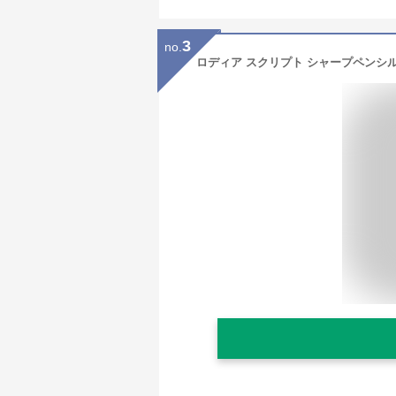
3
no.