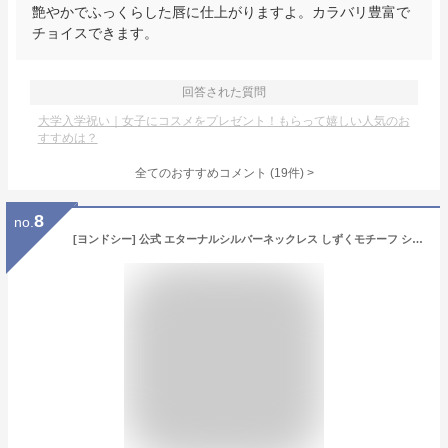
艶やかでふっくらした唇に仕上がりますよ。カラバリ豊富で
チョイスできます。
回答された質問
大学入学祝い｜女子にコスメをプレゼント！もらって嬉しい人気のお
すすめは？
全てのおすすめコメント
(
19
件)
>
8
no.
[ヨンドシー] 公式 エターナルシルバーネックレス しずくモチーフ シルバー アクアマリン 111424121810 レディース 誕生日 記念日 クリスマス ギフト プレゼント レディース ジュエリーケース付き