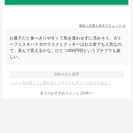
価格と在庫を
楽天
でチェック
>>
お菓子だと食べきりやすくて気を遣わせずに済みそう。ガト
ーフェスタハラダのラスクとクッキーはお土産でも人気なの
で、喜んで貰えるかな。ひとつ300円弱というプチプラも嬉
しい。
回答された質問
バイト先の皆さんに配れる！ささやかなギフトのおすすめは？
全てのおすすめコメント
(
25
件)
>