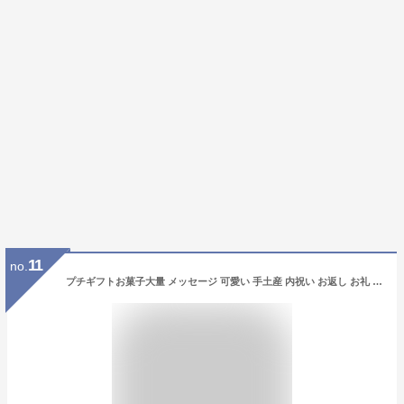
11
no.
プチギフトお菓子大量 メッセージ 可愛い 手土産 内祝い お返し お礼 個包装 焼き菓子 スイーツ プレゼント ギフト お配り 記念品 300円台HF-3EC フィナンシェ 2個入 ※オンラインショップ限定