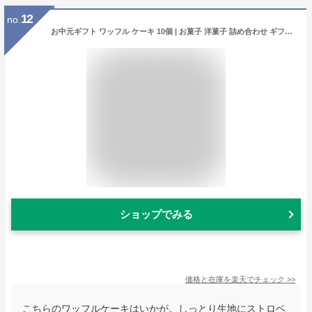
12
no.
お中元ギフト ワッフル ケーキ 10個 | お菓子 洋菓子 詰め合わせ ギフト 個包装 お中元 御中元 ワッフルケーキ スイーツ 冷凍 お取り寄せスイーツ 女性 彼女 妻 お中元スウィーツ 誕生日プレゼント ワッフルサンド かわいい おしゃれ 手土産 お礼 3000円 送料無料
ショップでみる
価格と在庫を
楽天
でチェック
>>
こちらのワッフルケーキはいかが。しっとり生地にストロベ