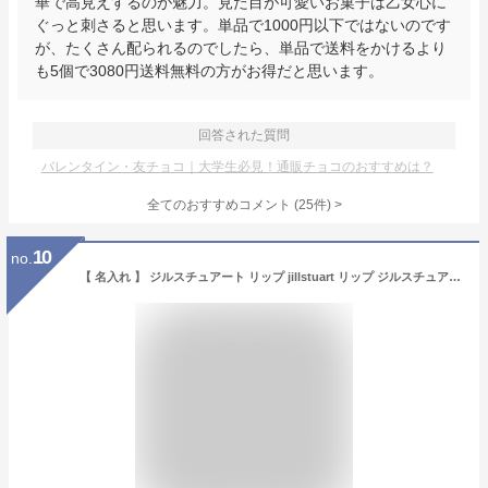
華で高見えするのが魅力。見た目が可愛いお菓子は乙女心に
ぐっと刺さると思います。単品で1000円以下ではないのです
が、たくさん配られるのでしたら、単品で送料をかけるより
も5個で3080円送料無料の方がお得だと思います。
回答された質問
バレンタイン・友チョコ｜大学生必見！通販チョコのおすすめは？
全てのおすすめコメント
(
25
件)
>
10
no.
【 名入れ 】 ジルスチュアート リップ jillstuart リップ ジルスチュアート ギフト ジルスチュアート リップスティック 名入れ プレゼント 女性 誕生日プレゼント 女友達 ジルスチュアート 名入れ リップ JILLSTUART リップブロッサム バーム 3.5g