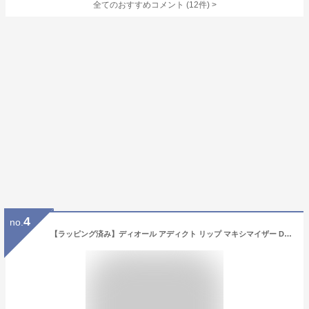
全てのおすすめコメント
(
12
件)
>
4
no.
【ラッピング済み】ディオール アディクト リップ マキシマイザー DIOR リップクリーム リップケア ティント ティントリップ コスメ 下地 010/ホロピンク 母の日 1個 (x 1)