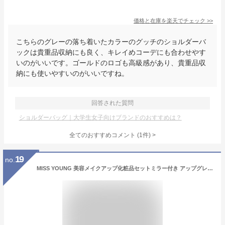
価格と在庫を
楽天
でチェック
>>
こちらのグレーの落ち着いたカラーのグッチのショルダーバ
ックは貴重品収納にも良く、キレイめコーデにも合わせやす
いのがいいです。ゴールドのロゴも高級感があり、貴重品収
納にも使いやすいのがいいですね。
回答された質問
ショルダーバッグ｜大学生女子向けブランドのおすすめは？
全てのおすすめコメント
(
1
件)
>
19
no.
MISS YOUNG 美容メイクアップ化粧品セットミラー付き アップグレードコスメセット メイクアップセット 高発色 防水 防汗 アイシャドウ 口紅 ペンシル プレストパウダー 化粧ブラシ メイクパレット 長持ち フル美容メイクアップセット 初心者 人気化粧品セット 56個