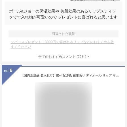
ポール&ジョーの保湿効果や 美肌効果のあるリップスティッ
クです入れ物が可愛いので プレゼントに喜ばれると思います
回答された質問
デパコスプレゼント｜3000円で喜ばれるリップなどのおすすめを教
えてください
全てのおすすめコメント
(
22
件)
>
6
no.
【国内正規品 名入れ可】選べる15色 在庫あり ディオール リップ マキシマイザー Dior アディクト リップグロス リップケア コスメ 化粧品 ブランド 女性 誕生日 プレゼント ギフト 人気 2025年新色