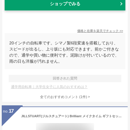
ショップでみる
価格と在庫を
楽天
でチェック
>>
20インチの自転車です。シマノ製6段変速を搭載しており、
スピードが出るし、上り坂にも対応できます。前かご付きな
ので、通学や買い物に便利です。泥除けが付いているので、
雨の日も洋服が汚れません。
回答された質問
通学用自転車｜大学生女子に人気のおすすめは？
全てのおすすめコメント
(
1
件)
>
17
no.
JILLSTUART(ジルスチュアート) Brilliant メイクタイム ギフトセット（コンパクトミラーII＋クリスタルブルームリップブーケ セラム 02＋ソープフラワーブーケ) (ソープフラワーブーケのお色：Pink)