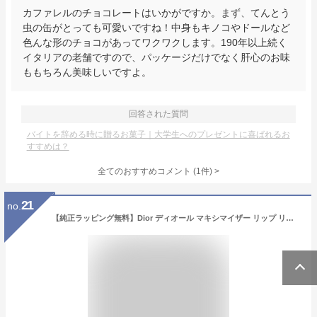
カファレルのチョコレートはいかがですか。まず、てんとう
虫の缶がとっても可愛いですね！中身もキノコやドールなど
色んな形のチョコがあってワクワクします。190年以上続く
イタリアの老舗ですので、パッケージだけでなく肝心のお味
ももちろん美味しいですよ。
回答された質問
バイトを辞める時に贈るお菓子｜大学生へのプレゼントに喜ばれるお
すすめは？
全てのおすすめコメント
(
1
件)
>
21
no.
【純正ラッピング無料】Dior ディオール マキシマイザー リップ リップ リッププランパー リップケア アディクト 名入れ ギフト プレゼント リップグロス グロス 口紅 コスメ 化粧品 レディース ブランド 2024 新品 女性 誕生日