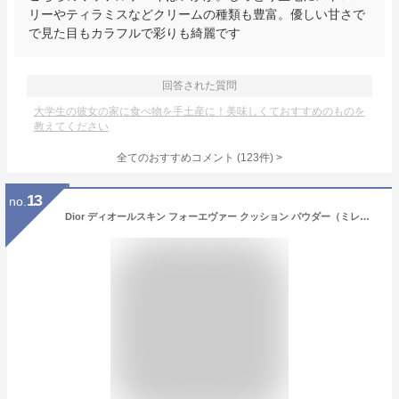
リーやティラミスなどクリームの種類も豊富。優しい甘さで
で見た目もカラフルで彩りも綺麗です
回答された質問
大学生の彼女の家に食べ物を手土産に！美味しくておすすめのものを
教えてください
全てのおすすめコメント
(
123
件)
>
13
no.
Dior ディオールスキン フォーエヴァー クッション パウダー（ミレフィオリ）（限定品）