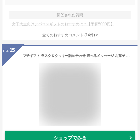
回答された質問
女子大生向けデパコスギフトのおすすめは？【予算5000円】
全てのおすすめコメント
(
14
件)
>
15
no.
プチギフト ラスク＆クッキー詰め合わせ 選べるメッセージ お菓子 個包装 退職 可愛い おしゃれ 挨拶 お返し ばらまき 大量 記念品 産休 卒園 卒業 卒団 入社 来店 祝い ヘクセン ガトーフェスタハラダ デパ地下 結婚式 プレゼント チョコ ホワイトデー 300円 500円以下
ショップでみる