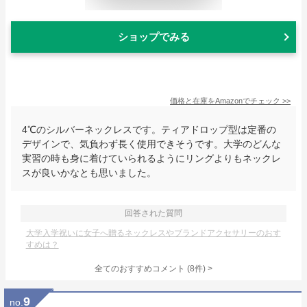
ショップでみる
価格と在庫を
Amazon
でチェック
>>
4℃のシルバーネックレスです。ティアドロップ型は定番の
デザインで、気負わず長く使用できそうです。大学のどんな
実習の時も身に着けていられるようにリングよりもネックレ
スが良いかなとも思いました。
回答された質問
大学入学祝いに女子へ贈るネックレスやブランドアクセサリーのおす
すめは？
全てのおすすめコメント
(
8
件)
>
9
no.