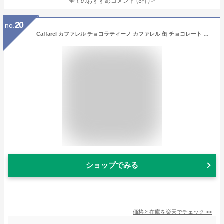
全てのおすすめコメント
(
3
件)
>
20
no.
Caffarel カファレル チョコラティーノ カファレル 缶 チョコレート ギフト 詰め合わせ おしゃれ かわいい 海外 イタリア製 プレゼント 贈り物 バレンタイン ジャンドゥーヤ お菓子 スイーツ
ショップでみる
価格と在庫を
楽天
でチェック
>>