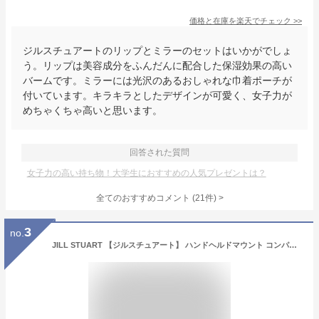
価格と在庫を
楽天
でチェック
>>
ジルスチュアートのリップとミラーのセットはいかがでしょ
う。リップは美容成分をふんだんに配合した保湿効果の高い
バームです。ミラーには光沢のあるおしゃれな巾着ポーチが
付いています。キラキラとしたデザインが可愛く、女子力が
めちゃくちゃ高いと思います。
回答された質問
女子力の高い持ち物！大学生におすすめの人気プレゼントは？
全てのおすすめコメント
(
21
件)
>
3
no.
JILL STUART 【ジルスチュアート】 ハンドヘルドマウント コンパクトミラーII