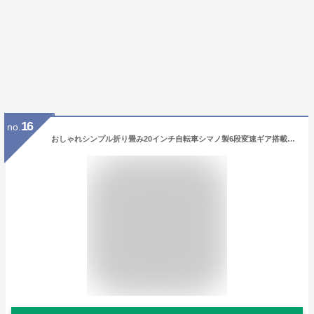
16
no.
おしゃれシンプル折り畳み20インチ自転車シマノ製6段変速ギア搭載折りたたみ自転車 ホワイト ブラック イエロー グリーン グレージュレッド ベージュピンク ネイビー シルバー 折り畳み収納 LEDライト＆フェンダー＆前かご＆ワイヤー錠装備 通勤通学にもマッチ