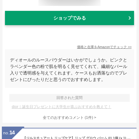
ショップでみる
価格と在庫を
Amazon
でチェック
>>
ディオールのルースパウダーはいかがでしょうか。ピンクと
ラベンダー色の粉で肌を明るく見せてくれて、繊細なパール
入りで透明感を与えてくれます。ケースもお洒落なのでプレ
ゼントにぴったりだと思うのでおすすめします。
回答された質問
dior｜誕生日プレゼントに大学生が喜ぶおすすめを教えて！
全てのおすすめコメント
(
1
件)
>
14
no.
【ジルスチュアート リップケア】リップ グロウ バーム 01 1個 (x 1) [並行輸入品]