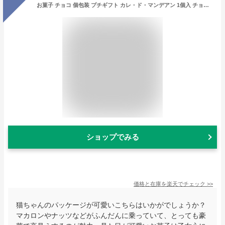
お菓子 チョコ 個包装 プチギフト カレ・ド・マンデアン 1個入 チョコレート ナッツ フルーツ 最高峰チョコ使用 ショコラ スイーツ ギフト いちご 抹茶 かわいい 可愛い 猫 ねこ 映える 人気 お返し ハロウィン お菓子 子供 職場 転勤 大量 まとめ買い ( 即日発送・土日除く)
ショップでみる
価格と在庫を
楽天
でチェック
>>
猫ちゃんのパッケージが可愛いこちらはいかがでしょうか？
マカロンやナッツなどがふんだんに乗っていて、とっても豪