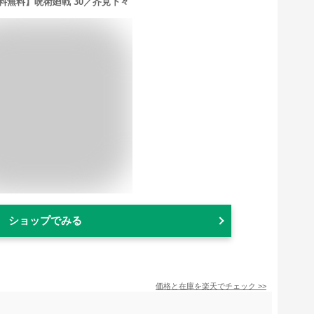
料無料】呪術廻戦 30／芥見下々
ショップでみる
価格と在庫を
楽天
でチェック
>>