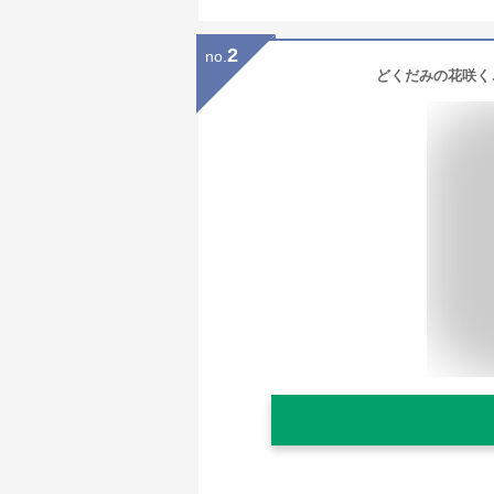
2
no.
どくだみの花咲くこ