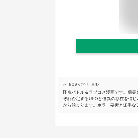
panおじさん(50代・男性)
怪奇バトル＆ラブコメ漫画です。幽霊
ぞれ否定するUFOと怪異の存在を信じ
から始まります。ホラー要素と派手な