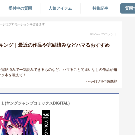
受付中の質問
人気アイテム
特集記事
質問
ージはプロモーションを含みます
90
View
25
コメント
キング｜最近の作品や完結済みなどハマるおすすめ
や完結済みで一気読みできるものなど、ハマること間違いなしの作品が知
ック本を教えて！
ocruyo(オクルヨ)編集部
1 (ヤングジャンプコミックスDIGITAL)