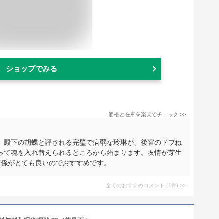
ショップでみる
価格と在庫を
楽天
でチェック
>>
。殿下の胡蝶と評される完璧で病弱な玲琳が、後宮のドブね
って魂を入れ替えられるところから始まります。友情が芽生
関係がとても良いのでおすすめです。
全てのおすすめコメント
(
1
件)
>