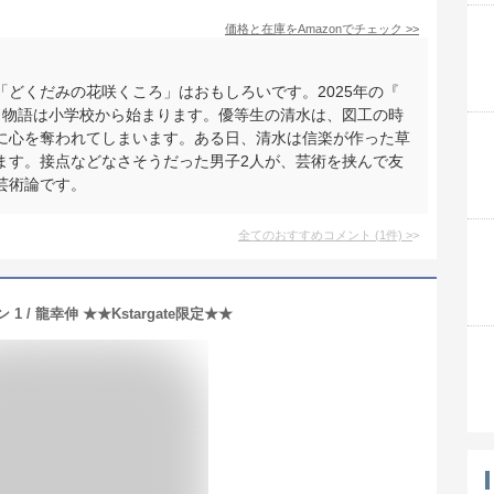
価格と在庫を
Amazon
でチェック
>>
どくだみの花咲くころ」はおもしろいです。2025年の『
。物語は小学校から始まります。優等生の清水は、図工の時
に心を奪われてしまいます。ある日、清水は信楽が作った草
ます。接点などなさそうだった男子2人が、芸術を挟んで友
芸術論です。
全てのおすすめコメント
(
1
件)
>
1 / 龍幸伸 ★★Kstargate限定★★