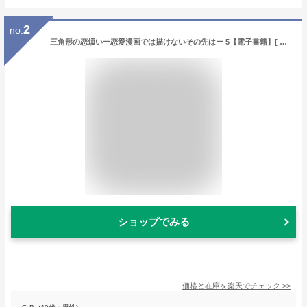
2
no.
三角形の恋煩いー恋愛漫画では描けないその先はー 5【電子書籍】[ はとり美里 ]
ショップでみる
価格と在庫を
楽天
でチェック
>>