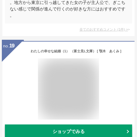
。地方から東京に引っ越してきた女の子が主人公で、ぎこち
ない感じで関係が進んで行くのが好きな方にはおすすめです
。
全てのおすすめコメント
(
1
件)
>
19
no.
わたしの幸せな結婚（1） （富士見L文庫） [ 顎木 あくみ ]
ショップでみる