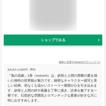
ショップでみる
価格と在庫を
Amazon
でチェック
>>
あねるかよね(40代・男性)
『鬼の花嫁』1巻（noicomi）は、妖怪と人間の禁断の愛を描
いた独特の世界観が魅力です。緻密なキャラクター描写と美
しい絵柄、切なくも温かいストーリー展開が心を引き込みま
す。妖怪と人間の絆や葛藤を丁寧に描き、読者を魅了する一
冊です。幻想的な雰囲気とロマンチックな要素が好きな方に
特におすすめします。