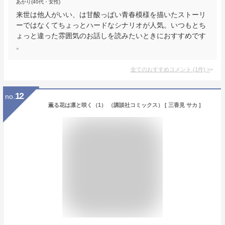
あかり(40代・女性)
来世は他人がいい、は甘酸っぱい青春模様を描いたストーリ
ーではなくてちょっとハードなシナリオが人気。いつもとち
ょっと違った雰囲気のお話しを読みたいときにおすすめです
。
全てのおすすめコメント
(
1
件)
>
12
no.
薫る花は凛と咲く（1） （講談社コミックス） [ 三香見 サカ ]