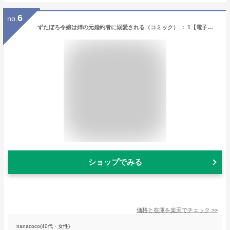
6
no.
ずたぼろ令嬢は姉の元婚約者に溺愛される（コミック） ： 1【電子書籍】[ サクマノマ ]
ショップでみる
価格と在庫を
楽天
でチェック
>>
nanacoco(40代・女性)