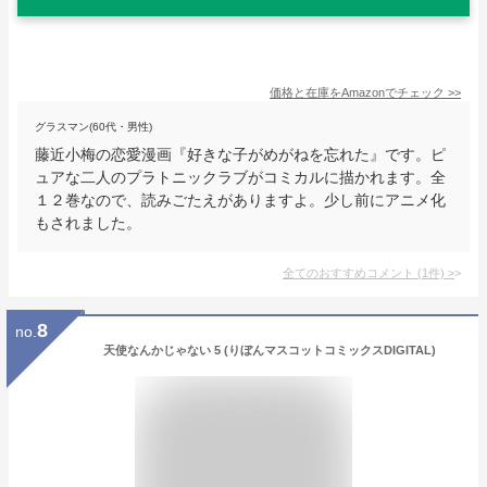
価格と在庫を
Amazon
でチェック
>>
グラスマン(60代・男性)
藤近小梅の恋愛漫画『好きな子がめがねを忘れた』です。ピ
ュアな二人のプラトニックラブがコミカルに描かれます。全
１２巻なので、読みごたえがありますよ。少し前にアニメ化
もされました。
全てのおすすめコメント
(
1
件)
>
8
no.
天使なんかじゃない 5 (りぼんマスコットコミックスDIGITAL)