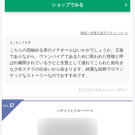
ショップでみる
価格と在庫を
楽天
でチェック
>>
もこもこうさぎ
こちらの花秘める君のメテオールはいかがでしょうか。王族
でありながら、ヴァンパイアであるために呪われた怪物と呼
ばれ幽閉されているラビと生贄として連れてこられた前向き
な少女ステラの出会いから始まります。綺麗な絵柄でロマン
チックなストーリーなのでおすすめです。
全てのおすすめコメント
(
1
件)
>
17
no.
ハチミツとクローバー 1