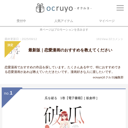
受付中
人気アイテム
マイページ
本ページはプロモーションを含みます
最終更新日：2025/09/12
161
View
22
コメント
決定
最新版｜恋愛漫画のおすすめを教えてください
恋愛漫画でおすすめの作品を探しています。たくさんある中で、特におすすめでき
る恋愛漫画があれば教えていただきたいです。漫画好きな人に渡したいです。
ocruyo(オクルヨ)編集部
1
no.
瓜を破る 1巻【電子書籍】[ 板倉梓 ]