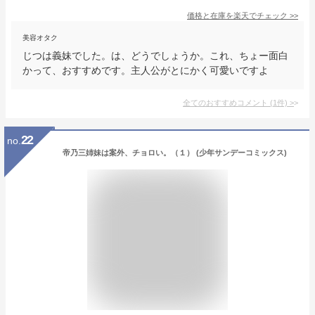
価格と在庫を
楽天
でチェック
>>
美容オタク
じつは義妹でした。は、どうでしょうか。これ、ちょー面白
かって、おすすめです。主人公がとにかく可愛いですよ
全てのおすすめコメント
(
1
件)
>
22
no.
帝乃三姉妹は案外、チョロい。（１） (少年サンデーコミックス)