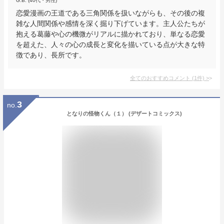
G.B. (40代・男性)
恋愛漫画の王道である三角関係を扱いながらも、その後の複
雑な人間関係や感情を深く掘り下げています。主人公たちが
抱える葛藤や心の機微がリアルに描かれており、単なる恋愛
を超えた、人々の心の成長と変化を描いている点が大きな特
徴であり、長所です。
全てのおすすめコメント
(
1
件)
>
3
no.
となりの怪物くん（１） (デザートコミックス)