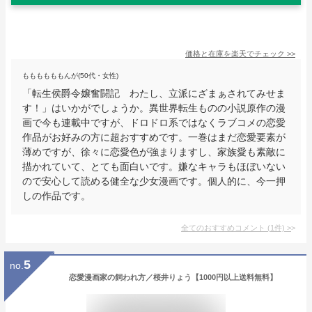
価格と在庫を
楽天
でチェック
>>
ももももももんが(50代・女性)
「転生侯爵令嬢奮闘記 わたし、立派にざまぁされてみせま
す！」はいかがでしょうか。異世界転生ものの小説原作の漫
画で今も連載中ですが、ドロドロ系ではなくラブコメの恋愛
作品がお好みの方に超おすすめです。一巻はまだ恋愛要素が
薄めですが、徐々に恋愛色が強まりますし、家族愛も素敵に
描かれていて、とても面白いです。嫌なキャラもほぼいない
ので安心して読める健全な少女漫画です。個人的に、今一押
しの作品です。
全てのおすすめコメント
(
1
件)
>
5
no.
恋愛漫画家の飼われ方／桜井りょう【1000円以上送料無料】