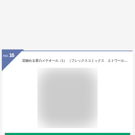
16
no.
花秘める君のメテオール（1） （フレックスコミックス エトワール） [ 珠森ベティ ]