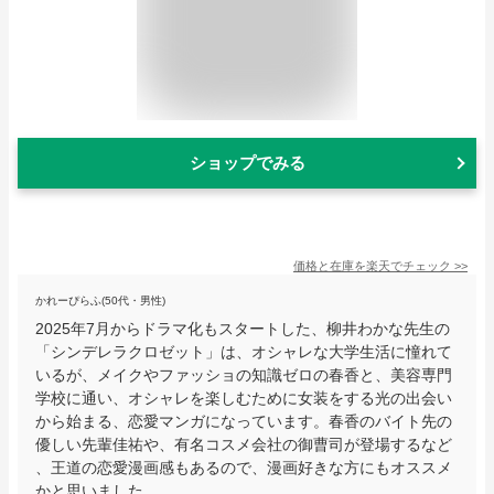
ショップでみる
価格と在庫を
楽天
でチェック
>>
かれーぴらふ(50代・男性)
2025年7月からドラマ化もスタートした、柳井わかな先生の
「シンデレラクロゼット」は、オシャレな大学生活に憧れて
いるが、メイクやファッショの知識ゼロの春香と、美容専門
学校に通い、オシャレを楽しむために女装をする光の出会い
から始まる、恋愛マンガになっています。春香のバイト先の
優しい先輩佳祐や、有名コスメ会社の御曹司が登場するなど
、王道の恋愛漫画感もあるので、漫画好きな方にもオススメ
かと思いました。