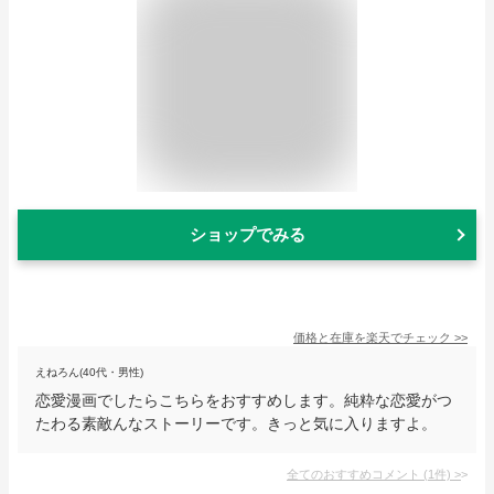
ショップでみる
価格と在庫を
楽天
でチェック
>>
えねろん(40代・男性)
恋愛漫画でしたらこちらをおすすめします。純粋な恋愛がつ
たわる素敵んなストーリーです。きっと気に入りますよ。
全てのおすすめコメント
(
1
件)
>