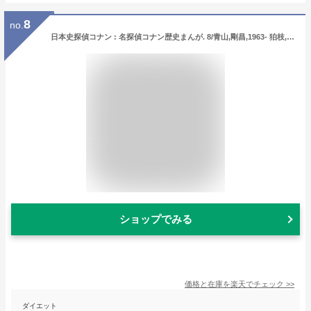
8
no.
日本史探偵コナン : 名探偵コナン歴史まんが. 8/青山,剛昌,1963- 狛枝,和生 斉藤,むねお,1966- 小学館
ショップでみる
価格と在庫を
楽天
でチェック
>>
ダイエット