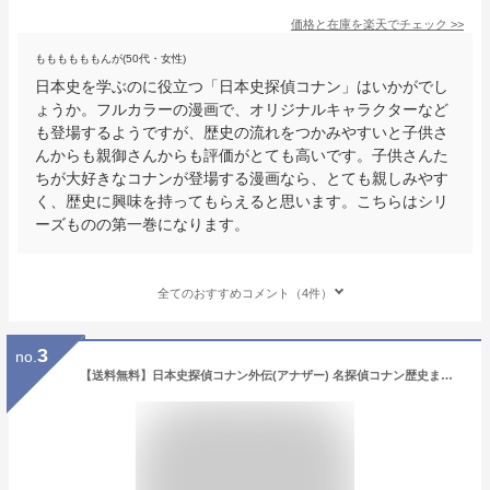
価格と在庫を
楽天
でチェック
>>
ももももももんが(50代・女性)
日本史を学ぶのに役立つ「日本史探偵コナン」はいかがでし
ょうか。フルカラーの漫画で、オリジナルキャラクターなど
も登場するようですが、歴史の流れをつかみやすいと子供さ
んからも親御さんからも評価がとても高いです。子供さんた
ちが大好きなコナンが登場する漫画なら、とても親しみやす
く、歴史に興味を持ってもらえると思います。こちらはシリ
ーズものの第一巻になります。
全てのおすすめコメント（4件）
3
no.
【送料無料】日本史探偵コナン外伝(アナザー) 名探偵コナン歴史まんが 将棋編／青山剛昌