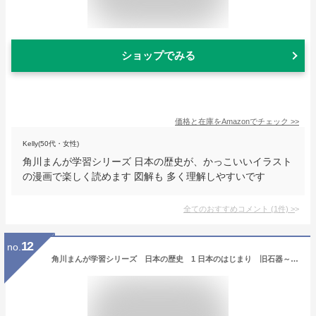
ショップでみる
価格と在庫を
Amazon
でチェック
>>
Kelly(50代・女性)
角川まんが学習シリーズ 日本の歴史が、かっこいいイラスト
の漫画で楽しく読めます 図解も 多く理解しやすいです
全てのおすすめコメント
(
1
件)
>
12
no.
角川まんが学習シリーズ 日本の歴史 1 日本のはじまり 旧石器～縄文・弥生～古墳時代 [ 山本 博文 ]