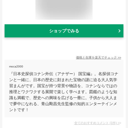
ショップでみる
価格と在庫を
楽天
でチェック
>>
moca2000
『日本史探偵コナン外伝（アナザー） 国宝編』。名探偵コナ
ンと一緒に、日本の歴史に刻まれた宝物の謎に迫る大人気学
習まんがです。国宝が持つ背景や物語を、コナンならではの
推理とワクワクする展開で楽しく学べます。図鑑のような知
識も満載で、歴史への興味を広げる一冊に。子供から大人ま
で夢中になれる、青山剛昌先生監修の知的エンターテインメ
ントです！
全てのおすすめコメント
(
1
件)
>