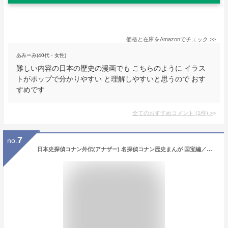
価格と在庫を
Amazon
でチェック
>>
あみーみ(40代・女性)
難しい内容の日本の歴史の漫画でも こちらのように イラス
トがポップで分かりやすい と理解しやすいと思うので おす
すめです
全てのおすすめコメント
(
1
件)
>
7
no.
日本史探偵コナン外伝(アナザー) 名探偵コナン歴史まんが 国宝編／青山剛昌【3000円以上送料無料】