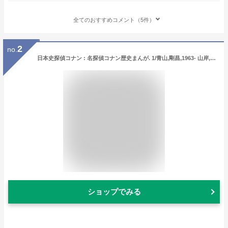
全てのおすすめコメント（5件）
2
no.
日本史探偵コナン : 名探偵コナン歴史まんが. 1/青山,剛昌,1963- 山岸,栄一 斉藤,むねお,1966- 小学館
ショップでみる