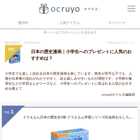
受付中
人気アイテム
マイページ
本ページはプロモーションを含みます
最終更新日：2026/04/12
70
View
25
コメント
決定
日本の歴史漫画｜小学生へのプレゼントに人気のお
すすめは？
小学生でも楽しく読める日本の歴史漫画を探しています。歴史が苦手な子でも、人
物や出来事の流れがわかりやすく、絵も親しみやすいものが理想です。小学館や集
英社などの学習まんがリーズなど、小学生へのプレゼントに喜ばれる人気のおすす
めを教えて
ocruyo(オクルヨ)編集部
1
no.
ドラえもん日本の歴史全3巻:ドラえもん学習シリーズ社会科おもしろ攻略