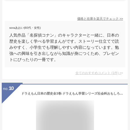
価格と在庫を
楽天
でチェック
>>
soraあおい(60代・女性)
人気作品「名探偵コナン」のキャラクターと一緒に、日本の
歴史を楽しく学べる学習まんがです。ストーリー仕立てで読
みやすく、小学生でも理解しやすい内容になっています。勉
強への興味を引き出しながら知識が身につくため、プレゼン
トにぴったりの一冊です。
全てのおすすめコメント
(
1
件)
>
10
no.
ドラえもん日本の歴史全3巻:ドラえもん学習シリーズ社会科おもしろ攻略