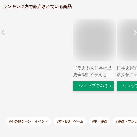
ランキング内で紹介されている商品
ドラえもん日本の歴
日本史探偵
史全3巻:ドラえもん
名探偵コ
学習シリーズ社会科
んが. 1/青
ショップでみる
ショッ
おもしろ攻略
昌,1963-
斉藤,むねお
学館
#その他シーン・イベント
#本・BD・ゲーム
#本・漫画
#漫画・マン