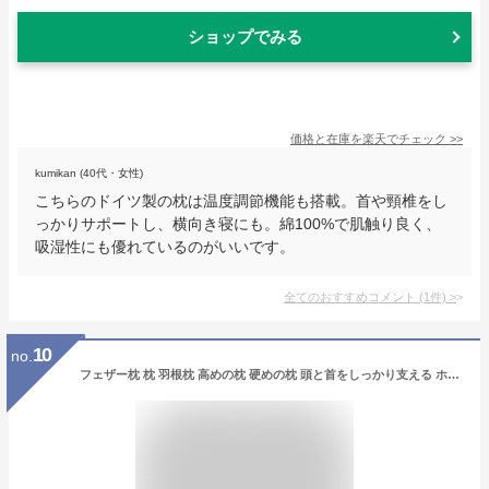
ショップでみる
価格と在庫を
楽天
でチェック
>>
kumikan (40代・女性)
こちらのドイツ製の枕は温度調節機能も搭載。首や頸椎をし
っかりサポートし、横向き寝にも。綿100%で肌触り良く、
吸湿性にも優れているのがいいです。
全てのおすすめコメント
(
1
件)
>
10
no.
フェザー枕 枕 羽根枕 高めの枕 硬めの枕 頭と首をしっかり支える ホテル仕様 50×70cm オーガニック 天然素材 フェザー100% 綿100% コットン ドイツ製 ヨーロッパ寝具 シェーンベルグ