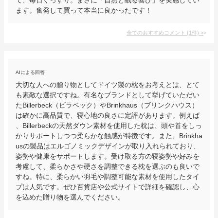
ます。奮発して買って本当に良かったです！
全てのおすすめコメント
(
1
件)
>
AIによる回答
大切な人への贈り物としてドイツ製の枕をお考えとは、とて
も素敵な選択ですね。有名なブランドとして挙げていただい
たBillerbeck（ビラベック）やBrinkhaus（ブリンクハウス）
は確かに高品質で、寝心地の良さに定評があります。例えば
、Billerbeckの天然ダウン素材を使用した枕は、頭や首をしっ
かりサポートしつつ柔らかな触感が特徴です。また、Brinkha
usの製品はエルゴノミックデザインが取り入れられており、
姿勢や健康をサポートします。受け取る方の寝姿勢や好みを
考慮して、柔らかさや硬さを調整できる枕を選ぶのも良いで
すね。特に、柔らかい羽毛や調整可能な素材を使用したタイ
プは人気です。ぜひ百貨店や公式サイトで詳細を確認し、心
を込めた贈り物を選んでください。