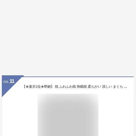
11
no.
【★楽天1位★即納】 枕 ふわふわ枕 快眠枕 柔らかい 涼しい まくら 枕 マクラ 枕カバー 涼しい生地 首こり改善 柔らか ホテル仕様 丸洗い可能 高反発枕 安眠枕 いびき防止 マクラ 高さ調節 寝具 通気性 横向き寝 洗える SHMILY