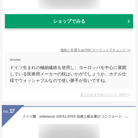
ショップでみる
価格と在庫を
au PAY マーケット
でチェック
>>
donmai
ドイツ生まれの極細繊維を使用し、ヨーロッパを中心に展開
している医療用メーカーの枕はいかがでしょうか。ホテル仕
様でウォッシャブルなので使い勝手が良いですね。
全てのおすすめコメント
(
1
件)
>
17
no.
ドイツ製 billerbeck 100％LATEX 自然と眠る喜び コンフォート・ラテックス ピロー 枕