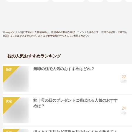
毛寝具 まくら 吸湿
通気性 ピロー ギフ
ト】 母の日 父の日
※
ocruyo(オクルヨ)
に寄せられた投稿内容は、投稿者の主観的な感想・コメントを含みます。 投稿の信憑性・正確性を
保証することはできませんので、あくまで参考情報の一つとしてご利用ください。
枕
の人気おすすめランキング
無印の枕で人気のおすすめはどれ？
決定
22
回答
枕｜母の日のプレゼントに喜ばれる人気のおすす
決定
めは？
24
回答
ほっとする枕など首温め枕のおすすめを教えてく