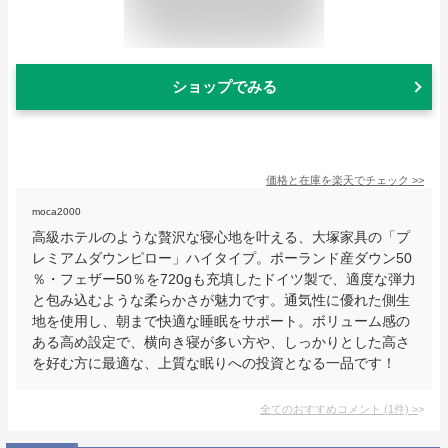
ショップでみる
価格と在庫を
楽天
でチェック
>>
moca2000
高級ホテルのような贅沢な寝心地を叶える、大塚家具の「プ
レミアムダウンピロー」ハイタイプ。ポーランド産ダウン50
％・フェザー50％を720gも充填したドイツ製で、適度な弾力
と包み込むような柔らかさが魅力です。通気性に優れた側生
地を使用し、朝まで快適な睡眠をサポート。ボリューム感の
ある高め設定で、横向き寝が多い方や、しっかりとした高さ
を好む方に最適な、上質な眠りへの投資となる一品です！
全てのおすすめコメント
(
1
件)
>