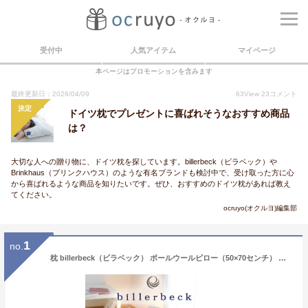
受付中
人気アイテム
マイページ
本ページはプロモーションを含みます
最終更新日：2026/04/09
63
View
23
コメント
決定
ドイツ枕でプレゼントに喜ばれそうなおすすめ商品
は？
大切な人への贈り物に、ドイツ枕を探しています。billerbeck（ビラベック）や
Brinkhaus（ブリンクハウス）のような有名ブランドも検討中で、受け取った方に心
から喜ばれるような商品を知りたいです。ぜひ、おすすめのドイツ枕があれば教え
てください。
ocruyo(オクルヨ)編集部
1
no.
枕 billerbeck（ビラベック） ボールウールピロー（50×70センチ） ウール（羊毛）素材の贅沢な枕 【送料無料】【ギフトラッピング】【羊毛枕 ウール ビラベック ドイツ 羊毛 羊毛寝具 まくら 吸湿 通気性 ピロー ギフト】 母の日 父の日