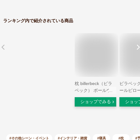
ランキング内で紹介されている商品
枕 billerbeck（ビラ
ビラベック
ベック） ボールウー
ールピロ
ルピロー（50×70セ
50×70c
ショップでみる
ショッ
ンチ） ウール（羊
製 枕
毛）素材の贅沢な枕
【送料無料】【ギフ
トラッピング】【羊
毛枕 ウール ビラベ
ック ドイツ 羊毛 羊
#その他シーン・イベント
#インテリア・雑貨
#寝具
#枕
#