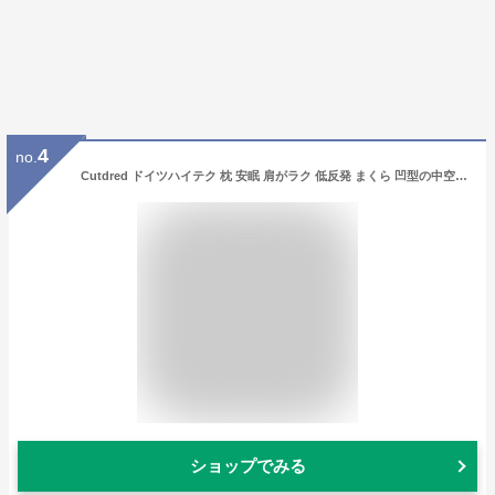
4
no.
Cutdred ドイツハイテク 枕 安眠 肩がラク 低反発 まくら 凹型の中空設計 頭が安定し 首や肩の負担にならない 仰向き 横向き 丸洗い可能 立体構造 40cm＊60cm プレゼント (青*1,40×60【710g】)
ショップでみる