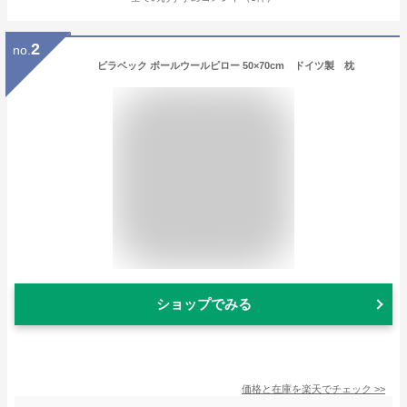
2
no.
ビラベック ボールウールピロー 50×70cm ドイツ製 枕
ショップでみる
価格と在庫を
楽天
でチェック
>>