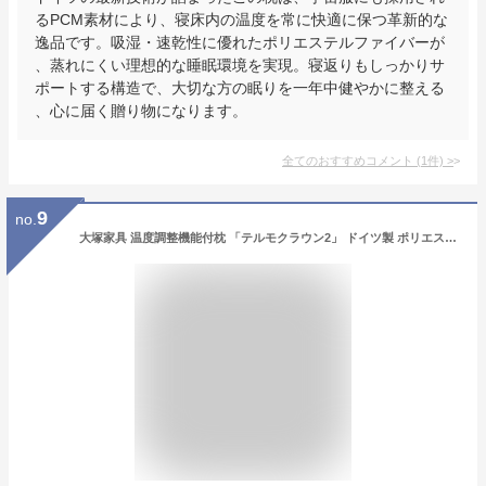
るPCM素材により、寝床内の温度を常に快適に保つ革新的な
逸品です。吸湿・速乾性に優れたポリエステルファイバーが
、蒸れにくい理想的な睡眠環境を実現。寝返りもしっかりサ
ポートする構造で、大切な方の眠りを一年中健やかに整える
、心に届く贈り物になります。
全てのおすすめコメント
(
1
件)
>
9
no.
大塚家具 温度調整機能付枕 「テルモクラウン2」 ドイツ製 ポリエステルファイバー PCMマイクロカプセル