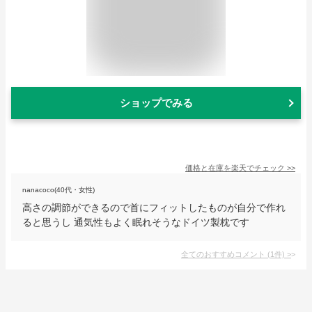
ショップでみる
価格と在庫を
楽天
でチェック
>>
nanacoco(40代・女性)
高さの調節ができるので首にフィットしたものが自分で作れ
ると思うし 通気性もよく眠れそうなドイツ製枕です
全てのおすすめコメント
(
1
件)
>