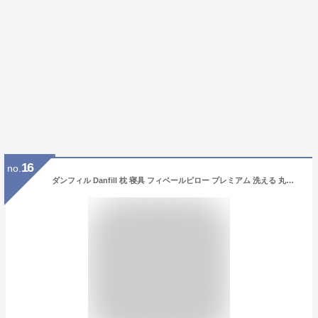
16
no.
ダンフィル Danfill 枕 寝具 フィベールピロー プレミアム 洗える 丸洗い対応 高め ホテル仕様 ウォッシャブル JPA227