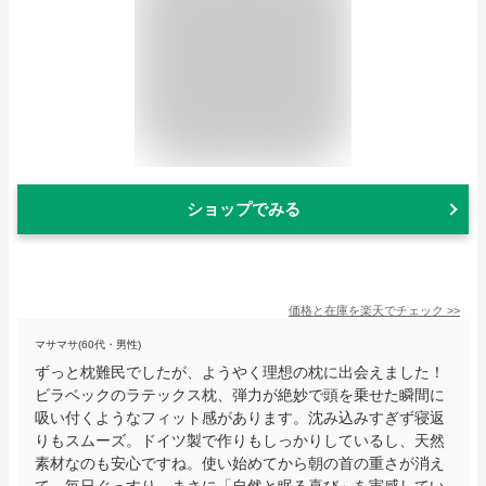
ショップでみる
価格と在庫を
楽天
でチェック
>>
マサマサ(60代・男性)
ずっと枕難民でしたが、ようやく理想の枕に出会えました！
ビラベックのラテックス枕、弾力が絶妙で頭を乗せた瞬間に
吸い付くようなフィット感があります。沈み込みすぎず寝返
りもスムーズ。ドイツ製で作りもしっかりしているし、天然
素材なのも安心ですね。使い始めてから朝の首の重さが消え
て、毎日ぐっすり。まさに「自然と眠る喜び」を実感してい