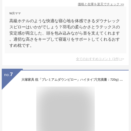
価格と在庫を
楽天
でチェック
>>
W月ママ
高級ホテルのような快適な寝心地を体感できるダウナレック
スピローはいかがでしょう？羽毛の柔らかさとラテックスの
安定感が両立した、頭を包み込みながら首を支えてくれます
。適切な高さをキープして寝返りをサポートしてくれるおす
すめ枕です。
全てのおすすめコメント
(
1
件)
>
7
no.
大塚家具 枕「プレミアムダウンピロー」ハイタイプ(充填量：720g) ポーランド産ダウン50%／フェザー50% ドイツ製