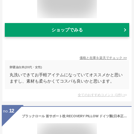
ショップでみる
価格と在庫を
楽天
でチェック
>>
卵醤油白米(20代・女性)
丸洗いできてお手軽アイテムになっていてオススメかと思い
ますし、素材も柔らかくてコスパも良いかと思います。
全てのおすすめコメント
(
1
件)
>
12
no.
ブラックロール 首サポート枕 RECOVERY PILLOW ドイツ製(日本正規品)