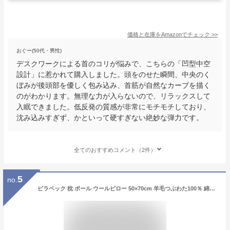
価格と在庫を
Amazon
でチェック
>>
おぐー(50代・男性)
デスクワークによる首のコリが悩みで、こちらの「凹型中空
設計」に惹かれて購入しました。頭をのせた瞬間、中央のく
ぼみが後頭部を優しく包み込み、首筋が自然なカーブを描く
のがわかります。無理な力が入らないので、リラックスして
入眠できました。​低反発の質感が非常にモチモチしており、
沈み込みすぎず、かといって硬すぎない絶妙な弾力です。
全てのおすすめコメント（2件）
5
no.
ビラベック 枕 ボール ウールピロー 50×70cm 羊毛つぶわた100％ 綿100 キルティング ドイツ製