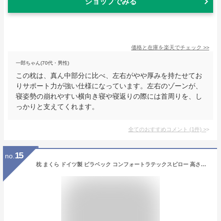
ショップでみる
価格と在庫を
楽天
でチェック
>>
一郎ちゃん(70代・男性)
この枕は、真ん中部分に比べ、左右がやや厚みを持たせてお
りサポート力が強い仕様になっています。左右のゾーンが、
寝姿勢の崩れやすい横向き寝や寝返りの際には首周りを、し
っかりと支えてくれます。
全てのおすすめコメント
(
1
件)
>
15
no.
枕 まくら ドイツ製 ビラベック コンフォートラテックスピロー 高さ調節シート付 ネックピロー ヨーロッパ ラテックス 天然ゴム 快眠枕 まくら カバー洗濯可 高級 高さ調節 輸入枕 高め 低め 送料無料