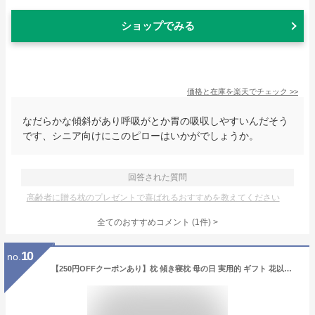
ショップでみる
価格と在庫を
楽天
でチェック
>>
なだらかな傾斜があり呼吸がとか胃の吸収しやすいんだそう
です、シニア向けにこのピローはいかがでしょうか。
回答された質問
高齢者に贈る枕のプレゼントで喜ばれるおすすめを教えてください
全てのおすすめコメント
(
1
件)
>
10
no.
【250円OFFクーポンあり】枕 傾き寝枕 母の日 実用的 ギフト 花以外 傾斜枕 三角枕 なだらか枕 足枕 三角クッション 背もたれ 滑り止め 洗える 体位変換 体位保持 寝返り 病気 怪我 リハビリ 寝たきり 介護 高齢者 快眠枕 安眠枕 まくら マクラ ピロー 体圧分散 床ずれ 逆