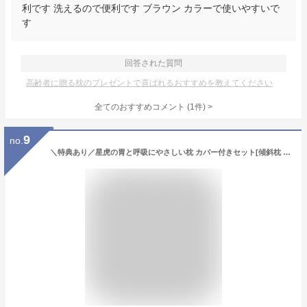
利です 洗えるので便利です ブラウン カラーで使いやすいで
す
回答された質問
高齢者に贈る枕のプレゼントで喜ばれるおすすめを教えてください
全てのおすすめコメント
(
1
件)
>
9
no.
＼特典あり／星虎の胃と呼吸にやさしい枕 カバー付きセット[傾斜枕 日本製 まくら 傾斜 枕 斜め枕 大きめ 国産 三角枕 仰向け 仰向け寝 三角 妊娠 足枕 なだらか枕 脚枕 背もたれ ごろ寝 敬老の日] 即納