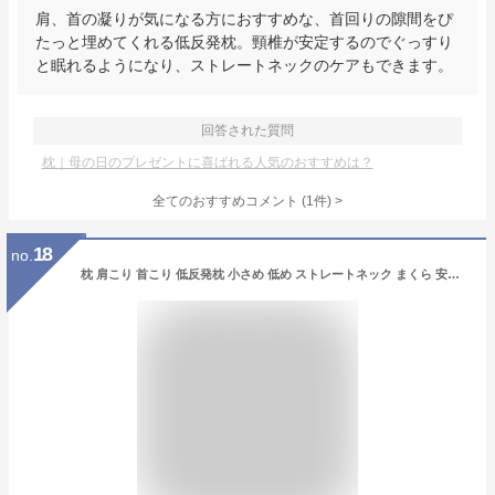
肩、首の凝りが気になる方におすすめな、首回りの隙間をぴ
たっと埋めてくれる低反発枕。頸椎が安定するのでぐっすり
と眠れるようになり、ストレートネックのケアもできます。
回答された質問
枕｜母の日のプレゼントに喜ばれる人気のおすすめは？
全てのおすすめコメント
(
1
件)
>
18
no.
枕 肩こり 首こり 低反発枕 小さめ 低め ストレートネック まくら 安眠枕 横向き枕 枕カバー付 熟睡 頸椎症 肩 背中 頸椎 ヘルニア いびき 無呼吸 健康枕 マクラ ピロー 50×30cm あす楽 ギフト 翌日 送料無料