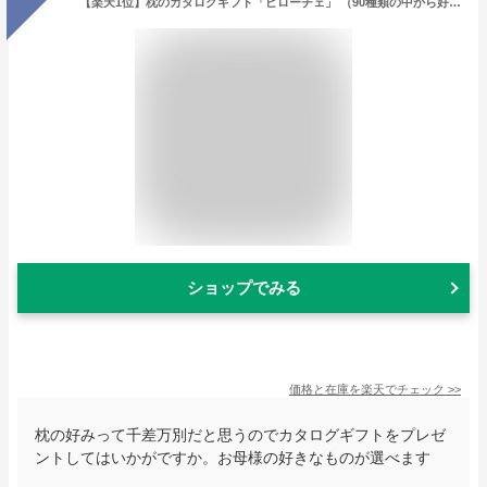
【楽天1位】枕のカタログギフト「ピローチェ」 （90種類の中から好きな枕を1つ選べる、枕に特化したカタログギフト） 結婚祝い 内祝い 引き出物 お祝い 退職祝い お返し お中元 8千円 抱き枕 誕生日 プレゼント ギフト 贈り物 寝具 母の日 父の日 母の日ギフト2026
ショップでみる
価格と在庫を
楽天
でチェック
>>
枕の好みって千差万別だと思うのでカタログギフトをプレゼ
ントしてはいかがですか。お母様の好きなものが選べます