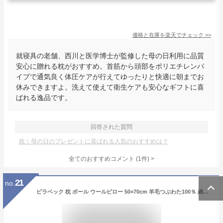
価格と在庫を
楽天
でチェック
>>
就寝具の老舗、西川と医学博士が監修した母の日利用に品質
安心に贈れる枕がおすすめ。首筋から頭部をポリエチレンパ
イプで通気良く体圧ケアが行えてゆったりと快適に朝までお
休みできますよ。洗えて使えて衛生ケアも安心なギフトに喜
ばれる逸品です。
回答された質問
枕｜母の日のプレゼントに喜ばれる人気のおすすめは？
全てのおすすめコメント
(
1
件)
>
21
no.
ビラベック 枕 ボール ウールピロー 50×70cm 羊毛つぶわた100％ 綿100 キルティング ドイツ製