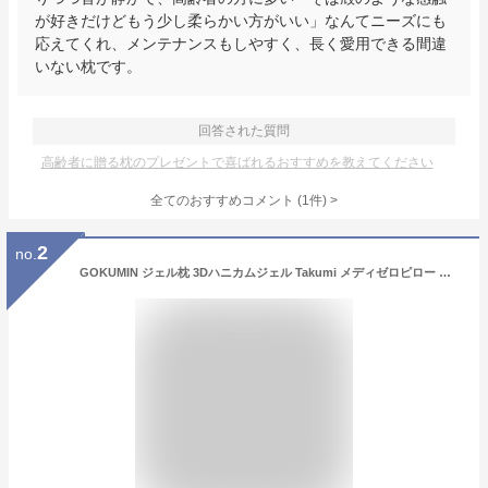
が好きだけどもう少し柔らかい方がいい」なんてニーズにも
応えてくれ、メンテナンスもしやすく、長く愛用できる間違
いない枕です。
回答された質問
高齢者に贈る枕のプレゼントで喜ばれるおすすめを教えてください
全てのおすすめコメント
(
1
件)
>
2
no.
GOKUMIN ジェル枕 3Dハニカムジェル Takumi メディゼロピロー 枕 まくら ピロー TPEジェル パイプ枕 高さ調整 高さ調節 オーダーメイド級 首こり 肩こり ストレートネック いびき対策 頸椎サポート 安眠 快眠 洗える 通気性 ギフト プレゼント