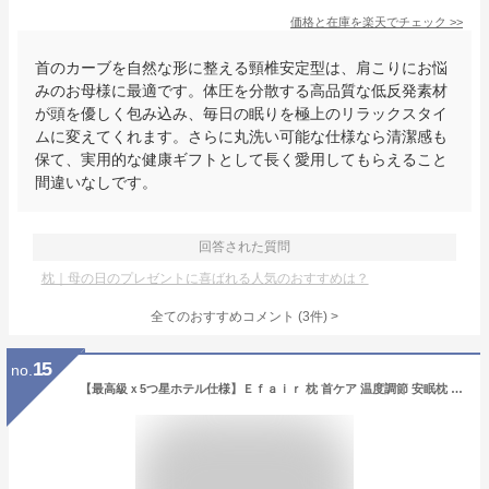
価格と在庫を
楽天
でチェック
>>
首のカーブを自然な形に整える頸椎安定型は、肩こりにお悩
みのお母様に最適です。体圧を分散する高品質な低反発素材
が頭を優しく包み込み、毎日の眠りを極上のリラックスタイ
ムに変えてくれます。さらに丸洗い可能な仕様なら清潔感も
保て、実用的な健康ギフトとして長く愛用してもらえること
間違いなしです。
回答された質問
枕｜母の日のプレゼントに喜ばれる人気のおすすめは？
全てのおすすめコメント
(
3
件)
>
15
no.
【最高級ｘ5つ星ホテル仕様】Ｅｆａｉｒ 枕 首ケア 温度調節 安眠枕 寝心地アップ 枕カバー付き まくら 首·肩ラクラク 横向き寝 うつ伏せ 仰向き プレゼント (ブルーグレー, 63*42*8CM)