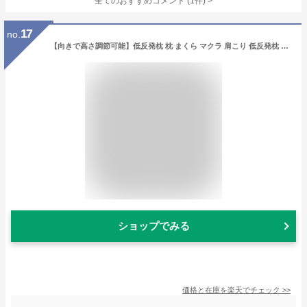
全てのおすすめコメント
(
1
件)
>
17
no.
【向きで高さ調節可能】低反発枕 枕 まくら マクラ 肩こり 低反発枕 枕カバー付き 安眠枕 快眠枕 健康まくら ストレートネック 頚椎 まくら 健康枕 低反発 横向き 頚椎安定 枕 肩こり 首こり 熟睡 新世代 低反発枕 父の日ギフト
ショップでみる
価格と在庫を
楽天
でチェック
>>