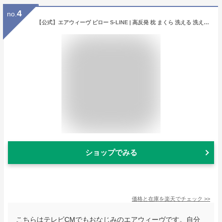
4
no.
【公式】エアウィーヴ ピロー S-LINE | 高反発 枕 まくら 洗える 洗える枕 洗えるまくら ウォッシャブル枕 高さ調整 快眠枕 快眠まくら 高反発枕 高反発まくら ストレートネック ギフト エアウィーブ 【30日間お試し可能】
ショップでみる
価格と在庫を
楽天
でチェック
>>
こちらはテレビCMでもおなじみのエアウィーヴです。自分