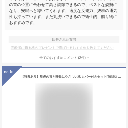
の首の位置に合わせて高さ調節できるので、ベストな姿勢に
なり、安眠へと導いてくれます。適度な反発力、抜群の通気
性も持っています。また丸洗いできるので衛生的。贈り物に
おすすめです。
回答された質問
高齢者に贈る枕のプレゼントで喜ばれるおすすめを教えてください
全てのおすすめコメント
(
2
件)
>
5
no.
【特典あり】星虎の胃と呼吸にやさしい枕 カバー付きセット[傾斜枕 日本製 まくら 傾斜 枕 斜め枕 大きめ 国産 三角枕 仰向け 仰向け寝 三角 妊娠 足枕 なだらか枕 脚枕 背もたれ ごろ寝 敬老の日] 即納