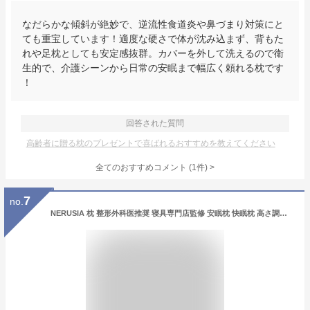
なだらかな傾斜が絶妙で、逆流性食道炎や鼻づまり対策にと
ても重宝しています！適度な硬さで体が沈み込まず、背もた
れや足枕としても安定感抜群。カバーを外して洗えるので衛
生的で、介護シーンから日常の安眠まで幅広く頼れる枕です
！
回答された質問
高齢者に贈る枕のプレゼントで喜ばれるおすすめを教えてください
全てのおすすめコメント
(
1
件)
>
7
no.
NERUSIA 枕 整形外科医推奨 寝具専門店監修 安眠枕 快眠枕 高さ調整 ジェル枕 高反発 高め 低め いびき ホワイト ギフト プレゼント