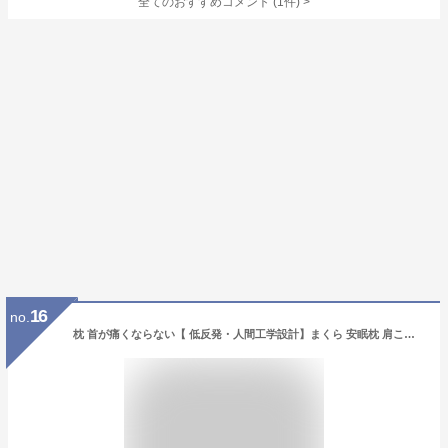
全てのおすすめコメント
(
1
件)
>
16
no.
枕 首が痛くならない【 低反発・人間工学設計】まくら 安眠枕 肩こり対策 横向き 仰向け うつ伏せ 対応 60D 高密度 3D構造 快眠枕 通気性 高さ調節(6cm/10cm/2段階) 洗えるカバー ギフト 誕生日 母の日 父の日 プレゼント (50x30cm) オートミールグレー