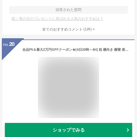
回答された質問
枕｜母の日のプレゼントに喜ばれる人気のおすすめは？
全てのおすすめコメント
(
1
件)
>
20
no.
全品P5＆最大2万円OFFクーポン★[4日20時～4H] 枕 横向き 横寝 肩こり 首こり 西川×医学博士（人間科学） 横寝サポートまくら 高さ調節OK 洗えるまくら ウォッシャブル ストレートネック 西川産業 東京西川 睡眠博士枕シリーズ パイプ枕 枕（大人サイズ） 送料無料
ショップでみる