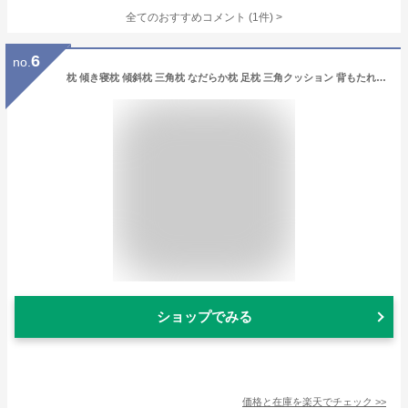
全てのおすすめコメント
(
1
件)
>
6
no.
枕 傾き寝枕 傾斜枕 三角枕 なだらか枕 足枕 三角クッション 背もたれ 滑り止め 洗える 体位変換 体位保持 寝返り 病気 怪我 リハビリ 寝たきり 介護 高齢者 快眠枕 安眠枕 まくら マクラ ピロー 体圧分散 床ずれ 逆流 鼻づまり いびき ベッド 布団 送料無料 東京家具
ショップでみる
価格と在庫を
楽天
でチェック
>>