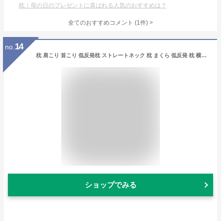
枕｜母の日のプレゼントに喜ばれる人気のおすすめは？
全てのおすすめコメント
(
1
件)
>
14
no.
枕 肩こり 首こり 低反発枕 ストレートネック 枕 まくら 低反発 枕 横向き寝 低い 柔らかい グッズ 洗える 安眠枕 快眠 いびき防止 安眠 女性 男性 父の日 プレゼント ギフト 低反発 枕 マクラ 頸椎 痛み 横向き 頭痛 頸椎安定型 健康まくら
ショップでみる