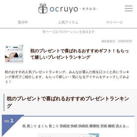
受付中
人気アイテム
マイページ
本ページはプロモーションを含みます
最終更新日：2026/08/05
枕のプレゼントで喜ばれるおすすめギフト！もらっ
て嬉しいプレゼントランキング
枕のおすすめ人気プレゼントランキング。みんなが選んだ枕を口コミと共にランキ
ング形式でご紹介します。もらって嬉しい・気になるアイテムをチェックしてみよ
う！
枕のプレゼントで喜ばれるおすすめプレゼントランキン
グ
1
no.
枕 肩こり まくら 首こり 安眠枕 快眠 快眠枕 横寝枕 安眠 睡眠 洗える 頸椎 症 首 寝返り サポート いびき 高め 低め パイプ 球状 フィット かため 高級 プレゼント ギフト無料 ロフテー 5セルピロー マルコビーンズ makura エアウィーヴ グループ