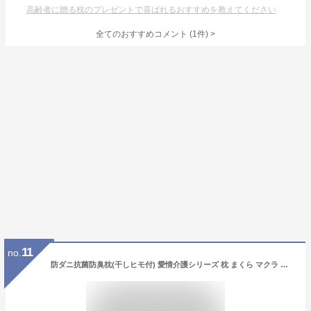
高齢者に贈る枕のプレゼントで喜ばれるおすすめを教えてください
全てのおすすめコメント
(
1
件)
>
11
no.
防ダニ抗菌防臭枕(干しヒモ付) 愛情介護シリーズ 枕 まくら マクラ 安眠 快眠 寝具 ベッド関連 シニア 介護 介護用品 高齢者 愛情介護 cf