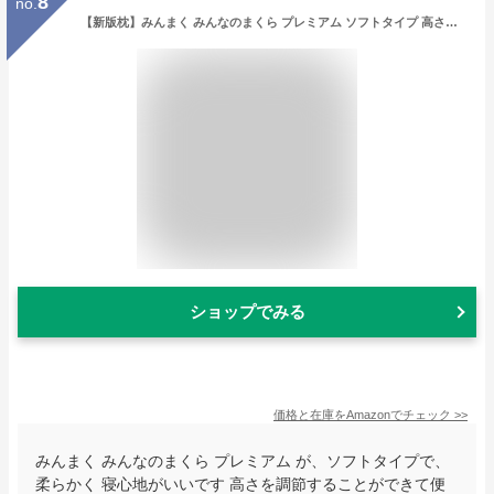
8
no.
【新版枕】みんまく みんなのまくら プレミアム ソフトタイプ 高さ調節 洗える 洗濯可能 快眠 睡眠 蒸れない プレゼント ギフト 贈り物 誕生日 母の日 父の日 敬老の日 じぶんまくら（FBA出荷）
ショップでみる
価格と在庫を
Amazon
でチェック
>>
みんまく みんなのまくら プレミアム が、ソフトタイプで、
柔らかく 寝心地がいいです 高さを調節することができて便