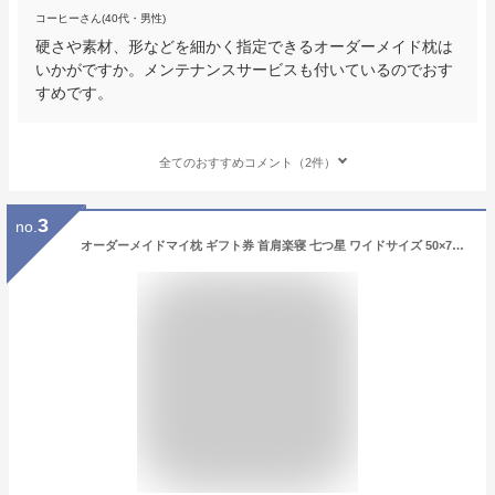
コーヒーさん(40代・男性)
硬さや素材、形などを細かく指定できるオーダーメイド枕は
いかがですか。メンテナンスサービスも付いているのでおす
すめです。
全てのおすすめコメント（2件）
3
no.
オーダーメイドマイ枕 ギフト券 首肩楽寝 七つ星 ワイドサイズ 50×72cm【眠りの専門店マイまくら】 オーダーメイド枕 【特許取得 第 6589023号】絶対睡眠 my楽寝 アフターメンテナンス付き ラッピング 母の日 父の日 ギフト (ワイド, 首肩楽寝七つ星)