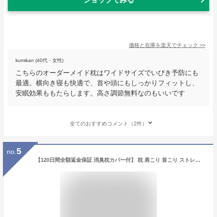
価格と在庫を
楽天
でチェック
>>
kumikan (40代・女性)
こちらのオーダーメイド枕はワイドサイズでいびき予防にも
最適。横向き寝も快適で、首や頭にもしっかりフィットし、
安眠効果ももたらします。高さ調節無料なのもいいです
全てのおすすめコメント（2件）
5
no.
【120日間全額返金保証 消臭枕カバー付】 枕 肩こり 首こり ストレートネック 医療用 まくら 安眠 整形外科 枕外来 整形外科枕 整体 高さ調整 横向き寝 高い 低い 頸椎 ヘルニア オーダーメイド 肩 首 痛み 頭痛 解消 いびき 治療 日本製 プレゼント 自分に合った枕 あさイチ