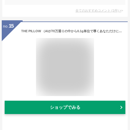
全てのおすすめコメント
(
1
件)
>
15
no.
THE PILLOW （AIが70万通りの中から0.1g単位で導くあなただけに合う枕） オーダーメイド枕 ザピロー パーソナライズ 診断 高級 自分へのご褒美 贅沢 オーダー枕 男性 女性 大人 ストレートネック 頸椎 安眠 快眠 まくら株式会社
ショップでみる