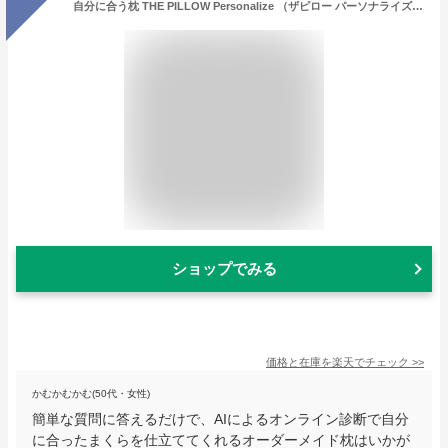
自分に合う枕 THE PILLOW Personalize （ザピロー パーソナライズ） オンライン 枕診断 で自宅に居ながら オーダーメイド枕 が作れる！AIが70万通りの中から、あなたに最適な枕の形状・素材・容量を自動提案。 オーダー 枕 おすすめ 高級 人気 メンテナンス 無料 まくら
ショップでみる
価格と在庫を
楽天
でチェック
>>
かむかむかむ(50代・女性)
簡単な質問に答えるだけで、AIによるオンライン診断で自分
に合ったまくらを仕立ててくれるオーダーメイド枕はいかが