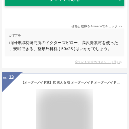
価格と在庫を
Amazon
でチェック
>>
かずフル
山田朱織枕研究所のドクターズピロー、高反発素材を使った
、安眠できる、整形外科枕 ( 50×25 )はいかがでしょう。
全てのおすすめコメント
(
1
件)
>
13
no.
【オーダーメイド枕】枕 洗える 枕 オーダーメイド オーダーメイド 枕 オーダーメイド枕 オーダー枕 低反発 枕 ストレートネック 枕 肩こり 首こり ストレートネック枕 枕 低め 枕 首こり 肩こり 枕 肩こり腰痛 高さ調節 枕 横向き寝 まくら 横向き寝枕 横向き寝 まくら