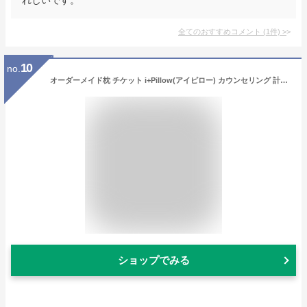
全てのおすすめコメント
(
1
件)
>
10
no.
オーダーメイド枕 チケット i+Pillow(アイピロー) カウンセリング 計測 して作るオーダーメイド枕の予約受付チケット 【オーダー枕 オーダー 枕 ギフト 枕難民 プレゼント 忘年会 券 景品 賞品 まくら オーダーメード おすすめ】
ショップでみる