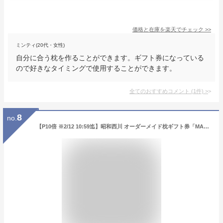
価格と在庫を
楽天
でチェック
>>
ミンティ(20代・女性)
自分に合う枕を作ることができます。ギフト券になっている
ので好きなタイミングで使用することができます。
全てのおすすめコメント
(
1
件)
>
8
no.
【P10倍 ※2/12 10:59迄】昭和西川 オーダーメイド枕ギフト券「MAKULABO LX」完成時サイズ 約73×46cm オーダーメイド枕 カード ギフト まくらぼ ギフト券 プレゼント チケット 枕 まくら マクラ オーダーメイド オーダーメード オーダーメード枕 オーダー枕