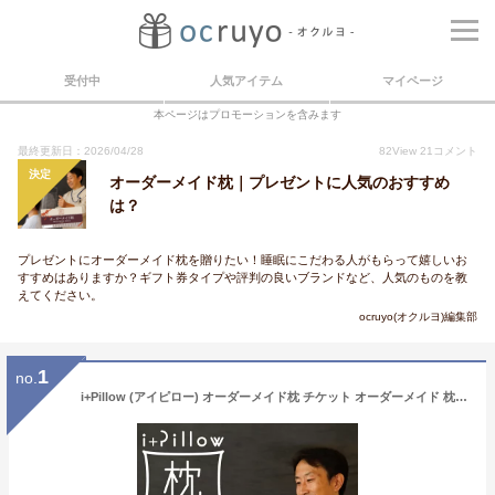
受付中
人気アイテム
マイページ
本ページはプロモーションを含みます
最終更新日：2026/04/28
82
View
21
コメント
決定
オーダーメイド枕｜プレゼントに人気のおすすめ
は？
プレゼントにオーダーメイド枕を贈りたい！睡眠にこだわる人がもらって嬉しいお
すすめはありますか？ギフト券タイプや評判の良いブランドなど、人気のものを教
えてください。
ocruyo(オクルヨ)編集部
1
no.
i+Pillow (アイピロー) オーダーメイド枕 チケット オーダーメイド 枕 券 まくら マクラ ギフト プレゼント 景品 おすすめ オススメ ギフトチケット ギフト券 2万円 二万円 交換 忘年会 オーダーまくら オーダー枕 オーダーメイドまくら オーダーメード オーダーメード枕