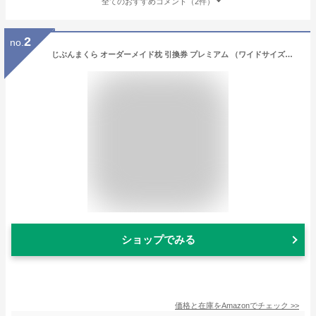
全てのおすすめコメント（2件）
2
no.
じぶんまくら オーダーメイド枕 引換券 プレミアム （ワイドサイズ枕 43×70cm） プレゼント券 ギフト券 メンテナンス無料 高級枕 誕生日 母の日 父の日 敬老の日 贈り物 新居祝い 結婚祝い
ショップでみる
価格と在庫を
Amazon
でチェック
>>