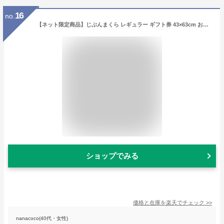
16
no.
【ネット限定商品】じぶんまくら レギュラー ギフト券 43×63cm お近くの じぶんまくら 店舗にて オーダーメイド 枕 がお作り頂けます ギフトカード 睡眠 悩み いびき 肩こり 頭痛 ストレートネック プレゼント 母の日 ギフト 父の日 ストレートネック や 首コリ 肩こり
ショップでみる
価格と在庫を
楽天
でチェック
>>
nanacoco(40代・女性)