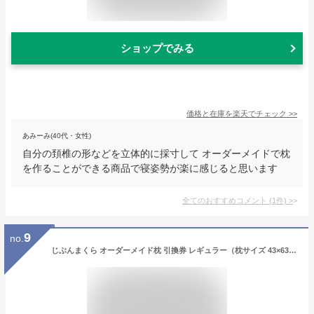
ショップでみる
価格と在庫を
楽天
でチェック
>>
あみーみ(40代・女性)
自分の頚椎の形などを立体的に採寸して オーダーメイドで枕
を作ることができる商品で寝姿勢が楽に感じると思います
全てのおすすめコメント
(
1
件)
>
9
no.
じぶんまくら オーダーメイド枕 引換券 レギュラー（枕サイズ 43×63cm）プレゼント券 ギフト券 メンテナンス無料 高級枕 誕生日 敬老の日 贈り物 新居祝い 結婚祝い 退職祝い