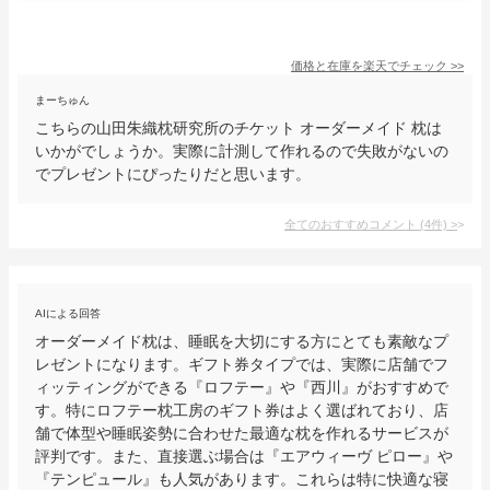
価格と在庫を
楽天
でチェック
>>
まーちゅん
こちらの山田朱織枕研究所のチケット オーダーメイド 枕は
いかがでしょうか。実際に計測して作れるので失敗がないの
でプレゼントにぴったりだと思います。
全てのおすすめコメント
(
4
件)
>
AIによる回答
オーダーメイド枕は、睡眠を大切にする方にとても素敵なプ
レゼントになります。ギフト券タイプでは、実際に店舗でフ
ィッティングができる『ロフテー』や『西川』がおすすめで
す。特にロフテー枕工房のギフト券はよく選ばれており、店
舗で体型や睡眠姿勢に合わせた最適な枕を作れるサービスが
評判です。また、直接選ぶ場合は『エアウィーヴ ピロー』や
『テンピュール』も人気があります。これらは特に快適な寝