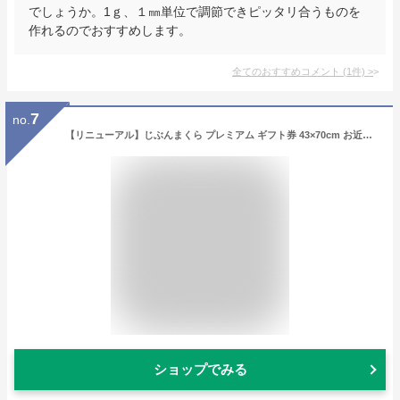
でしょうか。1ｇ、１㎜単位で調節できピッタリ合うものを
作れるのでおすすめします。
全てのおすすめコメント
(
1
件)
>
7
no.
【リニューアル】じぶんまくら プレミアム ギフト券 43×70cm お近くの じぶんまくら 店舗で オーダーメイド枕 をお仕立て オーダー 枕 睡眠にお悩みの方に プレゼント オーダーメイド 母の日 ギフト 結婚祝い 父の日 敬老の日 ストレートネック や 首コリ 肩こり など
ショップでみる