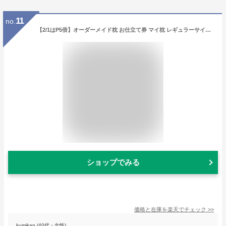
11
no.
【2/1はP5倍】オーダーメイド枕 お仕立て券 マイ枕 レギュラーサイズ 七つ星 43×63cm 特許取得 高さ調整無料 枕 肩 首 フィット 仰向け 横向き枕 ストレートネック 洗える いびき 頭痛 プレゼント 頸椎 寝返り 父の日 母の日 マイまくら ギフト
ショップでみる
価格と在庫を
楽天
でチェック
>>
kumikan (40代・女性)