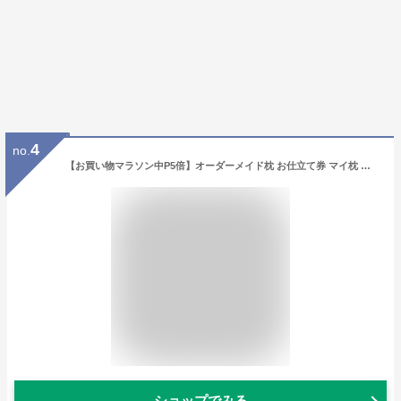
4
no.
【お買い物マラソン中P5倍】オーダーメイド枕 お仕立て券 マイ枕 七つ星 ワイドサイズ 50×72cm 特許取得 高さ調整無料 枕 肩 首 フィット 仰向け 横向き枕 オーダー ストレートネック 洗える いびき 頭痛 プレゼント 頸椎 寝返り 父の日 母の日 マイまくら ギフト
ショップでみる