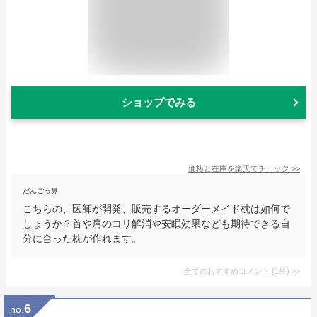
ショップでみる
価格と在庫を
楽天
でチェック
>>
だんごっ鼻
こちらの、医師が開発、販売するオーダーメイド枕は如何で
しょうか？首や肩のコリ解消や安眠効果なども期待できる自
分に合った枕が作れます。
全てのおすすめコメント
(
1
件)
>
6
no.