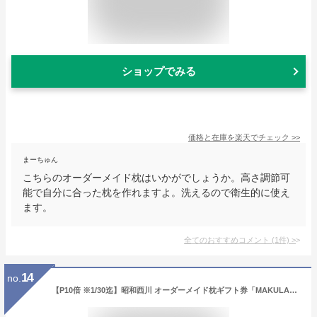
ショップでみる
価格と在庫を
楽天
でチェック
>>
まーちゅん
こちらのオーダーメイド枕はいかがでしょうか。高さ調節可
能で自分に合った枕を作れますよ。洗えるので衛生的に使え
ます。
全てのおすすめコメント
(
1
件)
>
14
no.
【P10倍 ※1/30迄】昭和西川 オーダーメイド枕ギフト券「MAKULABO X」完成時サイズ約66cm×46cm オーダーメイド枕 カード ギフト まくらぼ ギフト券 プレゼント チケット 枕 まくら マクラ オーダーメイド オーダーメード オーダーメード枕 オーダー枕