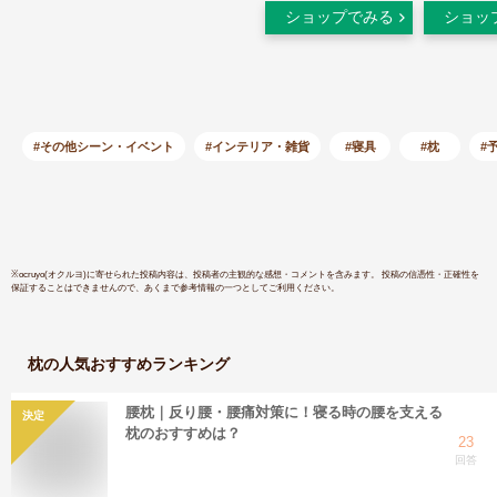
ケット オーダーメイ
プレミアム
ショップでみる
ショッ
ド 枕 券 まくら マク
サイズ枕 4
ラ ギフト プレゼン
プレゼント
ト 景品 おすすめ オ
券 メンテ
ススメ ギフトチケッ
高級枕 誕
ト ギフト券 2万円 二
日 父の日
万円 交換 忘年会 オ
贈り物 新
#その他シーン・イベント
#インテリア・雑貨
#寝具
#枕
#
ーダーまくら オーダ
婚祝い
ー枕 オーダーメイド
まくら オーダーメー
ド オーダーメード枕
※
ocruyo(オクルヨ)
に寄せられた投稿内容は、投稿者の主観的な感想・コメントを含みます。 投稿の信憑性・正確性を
保証することはできませんので、あくまで参考情報の一つとしてご利用ください。
枕
の人気おすすめランキング
腰枕｜反り腰・腰痛対策に！寝る時の腰を支える
決定
枕のおすすめは？
23
回答