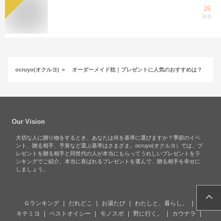
26
回答
ocruyo(オクルヨ)
オーダーメイド枕｜プレゼントに人気のおすすめは？
Our Vision
大切な人に贈り物をするとき、あなたは何を基準に選びますか？季節のイベ
ント、贈る相手、予算など選ぶ基準はさまざま。ocruyo(オクルヨ）では、プ
レゼントを贈る相手と同世代の人が本当にもらってうれしいプレゼントをラ
ンキングでご紹介。本当に喜ばれるプレゼントを選んで、贈る相手を幸せに
しましょう。
Ｇランキング
だれどこ
お湯たび
わたしと、暮らし。
キテミヨ
ベストオイシー
モノスポ
野に行く。
カウナラ