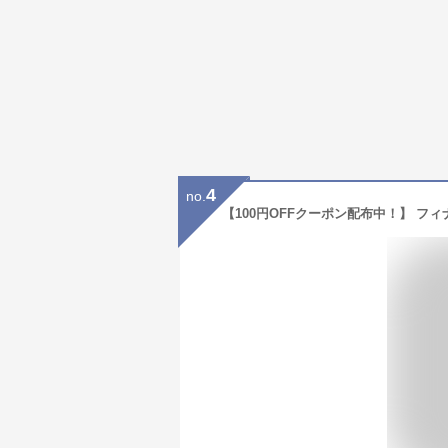
4
no.