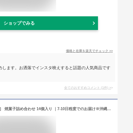
ショップでみる
価格と在庫を
楽天
でチェック
>>
めします。お洒落でインスタ映えすると話題の人気商品です
。
全てのおすすめコメント
(
1
件)
>
ギフト 送料無料 ［ トシ・ヨロイヅカ ］ 焼菓子詰め合わせ 14個入り ｜7-10日程度でのお届け※沖縄・離島へは届不可(直)