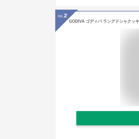
2
no.