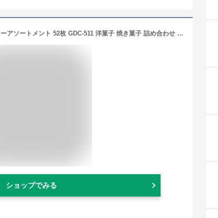
GODIVA ゴディバ ラングドシャクッキーアソートメント 52枚 GDC-511 洋菓子 焼き菓子 詰め合わせ チョコレート ギフト 御歳暮 お歳暮 お返し お礼 香典返し 内祝い 結婚内祝い 出産内祝い 新築 快気 退職 菓子折り 配る
ショップでみる