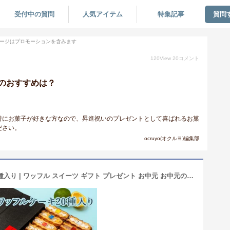
受付中の質問
人気アイテム
特集記事
質問
ージはプロモーションを含みます
120
View
20
コメント
のおすすめは？
特にお菓子が好きな方なので、昇進祝いのプレゼントとして喜ばれるお菓
ださい。
ocruyo(オクルヨ)編集部
~10日 ポイント6倍 ワッフルケーキ20種入り | ワッフル スイーツ ギフト プレゼント お中元 お中元のギフト 御中元 送料無料 おしゃれ お菓子 スイーツ 詰め合わせ かわいいオシャレスイーツギフト 焼き菓子 手土産 誕生日プレゼント スイーツ焼き菓子 5000円