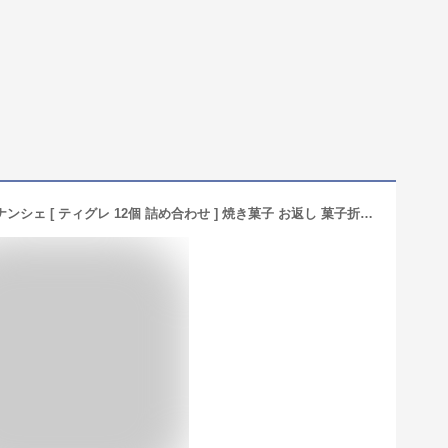
【100円OFFクーポン配布中！】 フィナンシェ [ ティグレ 12個 詰め合わせ ] 焼き菓子 お返し 菓子折り プレゼント お礼 誕生日 御歳暮 おしゃれ かわいい 高級 スイーツ 洋菓子 手土産 贈り物 出産 結婚 内祝い 個包装 お祝い