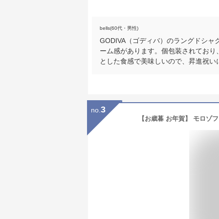
bells(60代・男性)
GODIVA（ゴディバ）のラングドシ
ーム感があります。個包装されており
とした食感で美味しいので、昇進祝い
3
no.
【お歳暮 お年賀】 モロゾフ 