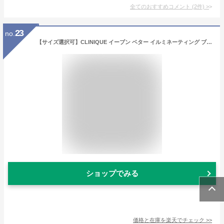
全てのおすすめコメント
(
2
件)
>
23
no.
【サイズ選択可】CLINIQUE イーブン ベター イルミネーティング ブライト セラム 50ml / 100ml [クリニーク 美容液 ビタミンC ナイアシンアミド ブライトニングケア くすみ 透明感 大容量 海外限定サイズ]
ショップでみる
価格と在庫を
楽天
でチェック
>>