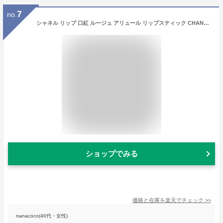
7
no.
シャネル リップ 口紅 ルージュ アリュール リップスティック CHANEL 落ちない 落ちにくい レディース リップスティック 鮮やかな発色 シャネルコスメ レッド ピンク 正規品 ブランド 新品 年 通販 プレゼント
ショップでみる
価格と在庫を
楽天
でチェック
>>
nanacoco(40代・女性)