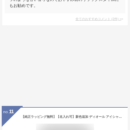
もお勧めです。
全てのおすすめコメント
(
2
件)
>
11
no.
【純正ラッピング無料】【名入れ可】新色追加 ディオール アイシャドウ 名入れ レディース バックステージ アイパレット メイクアップ アイメイク ブラウン パレット コスメ 化粧品 Dior メンズ レディース ブランド ギフト 退職祝い プレゼント 女性 誕生日 実用的 新品