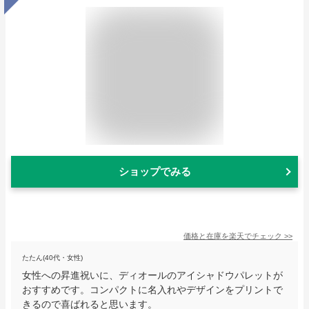
ショップでみる
価格と在庫を
楽天
でチェック
>>
たたん(40代・女性)
女性への昇進祝いに、ディオールのアイシャドウパレットが
おすすめです。コンパクトに名入れやデザインをプリントで
きるので喜ばれると思います。