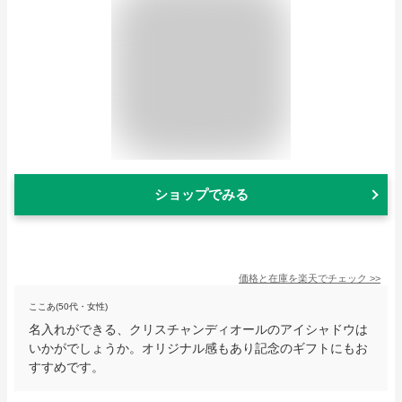
ショップでみる
価格と在庫を
楽天
でチェック
>>
ここあ(50代・女性)
名入れができる、クリスチャンディオールのアイシャドウは
いかがでしょうか。オリジナル感もあり記念のギフトにもお
すすめです。