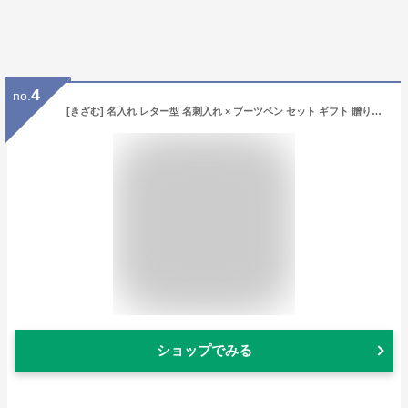
4
no.
[きざむ] 名入れ レター型 名刺入れ × ブーツペン セット ギフト 贈り物 レディース 名前入り ボールペン 就職祝い 革(ピンク) [ エレガント ]
ショップでみる