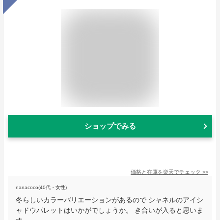
ショップでみる
価格と在庫を
楽天
でチェック
>>
nanacoco(40代・女性)
冬らしいカラーバリエーションがあるので シャネルのアイシ
ャドウパレットはいかがでしょうか。 き合いが入ると思いま