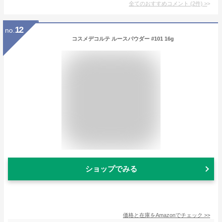
全てのおすすめコメント
(
2
件)
>
12
no.
コスメデコルテ ルースパウダー #101 16g
ショップでみる
価格と在庫を
Amazon
でチェック
>>