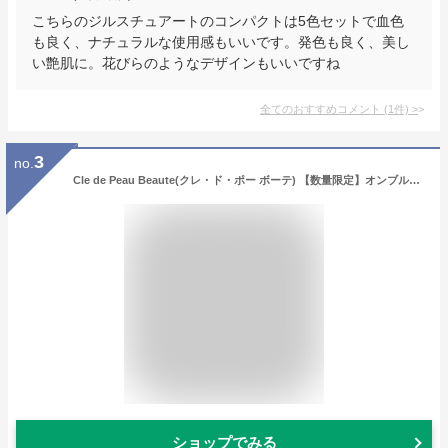
こちらのジルスチュアートのコンパクトは5色セットで血色
も良く、ナチュラルな使用感もいいです。発色も良く、美し
い艶肌に。花びらのようなデザインもいいですね
全てのおすすめコメント
(
1
件)
>
3
no.
Cle de Peau Beaute(クレ・ド・ポー ボーテ) 【数量限定】オンブルクルールクアドリ 504 Pastel Tea Safari
ショップでみる