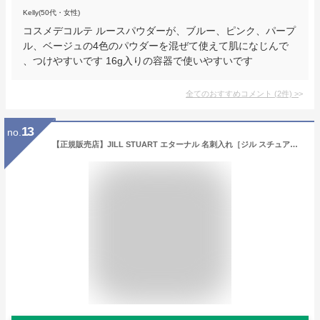
Kelly(50代・女性)
コスメデコルテ ルースパウダーが、ブルー、ピンク、パープ
ル、ベージュの4色のパウダーを混ぜて使えて肌になじんで
、つけやすいです 16g入りの容器で使いやすいです
全てのおすすめコメント
(
2
件)
>
13
no.
【正規販売店】JILL STUART エターナル 名刺入れ［ジル スチュアート］ ブランド 本革 レザー 名刺ケース カードケース 仕切り大容量 シンプル おしゃれ かわいい 上品 お仕事 ホック付きレディース バッグマニア