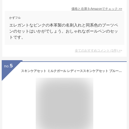
価格と在庫を
Amazon
でチェック
>>
かずフル
エレガントなピンクの本革製の名刺入れと同系色のブーツペ
ンのセットはいかがでしょう。おしゃれなボールペンのセッ
トです。
全てのおすすめコメント
(
1
件)
>
5
no.
スキンケアセット ミルクガール レディーススキンケアセット ブルーフェイシャルクレンザー ヘアバンド ハンドワックス アイフェイシャルクレンザー スクラブ モイスチャライザー レディースセットを含む せっきせい 止め メンズ