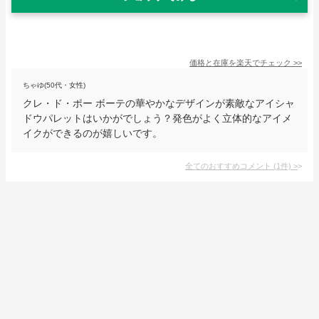
価格と在庫を
楽天
でチェック
>>
ちゃゆ(50代・女性)
クレ・ド・ポー ボーテの華やかなデザインが素敵なアイシャ
ドウパレットはいかがでしょう？発色がよく立体的なアイメ
イクができるのが嬉しいです。
全てのおすすめコメント
(
1
件)
>