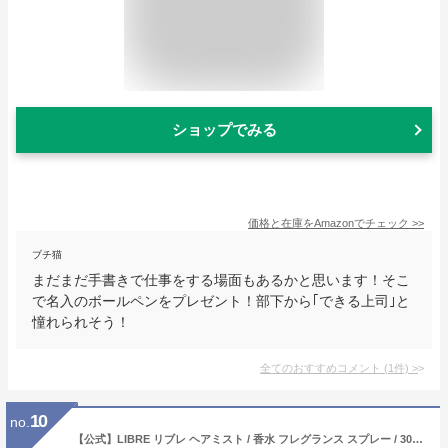
ショップでみる
価格と在庫を
Amazon
でチェック
>>
ブチ猫
まだまだ手書きで仕事をする場面もあるかと思います！そこ
で名入のボールペンをプレゼント！部下から｢できる上司｣と
憧れられそう！
全てのおすすめコメント
(
1
件)
>
10
no.
【公式】LIBRE リブレ ヘアミスト / 香水 フレグランス スプレー / 30mL / イヴサンローラン イブサンローラン ysl /正規品 送料無料 / LIBRE ホワイトティ ラベンダー オレンジブロッサム ラッピング ギフト プレゼント プチギフト