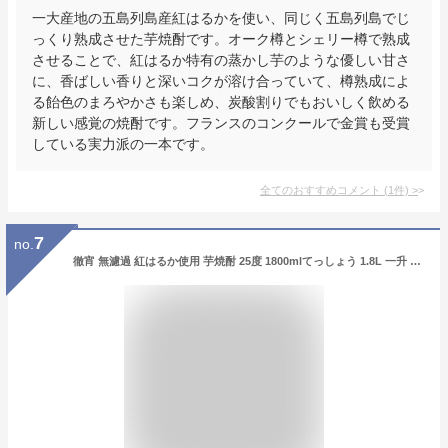
一大産地の五島列島産紅はるかを使い、同じく五島列島でじ
っくり熟成させた芋焼酎です。オーク樽とシェリー樽で熟成
させることで、紅はるか特有の蒸かし芋のような優しい甘さ
に、香ばしい香りと深いコクが溶け合っていて、樽熟成によ
る飴色のまろやかさも楽しめ、炭酸割りでもおいしく飲める
新しい感覚の焼酎です。フランスのコンクールで金賞も受賞
している実力派の一本です。
全てのおすすめコメント
(
1
件)
>
7
no.
徹宵 無濾過 紅はるか使用 芋焼酎 25度 1800mlてっしょう 1.8L 一升 限定 限定品 いも焼酎 熊本 新焼酎 季節限定 赤芋