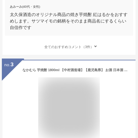
あみーみ(40代・女性)
太久保酒造のオリジナル商品の焼き芋焼酎 紅はるかをおすす
めします。サツマイモの銘柄をそのまま商品名にするくらい
自信作です
全てのおすすめコメント（3件）
3
no.
なかむら 芋焼酎 1800ml 【中村酒造場】【鹿児島県】 お酒 日本酒 純米 特別純米 純米吟醸 純米大吟醸 本醸造