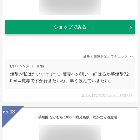
ショップでみる
価格と在庫を
楽天
でチェック
>>
ひげチャン(70代・男性)
焼酎か私はだいすきです。魔界への誘い 紅はるか芋焼酎72
0ml→魔界ですか行きたいね。早く飲んでいきたい。
全てのおすすめコメント
(
1
件)
>
13
no.
芋焼酎 なかむら 1800ml鹿児島県 なかむら酒造場