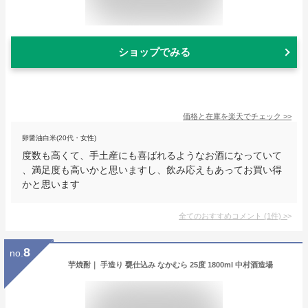
ショップでみる
価格と在庫を
楽天
でチェック
>>
卵醤油白米(20代・女性)
度数も高くて、手土産にも喜ばれるようなお酒になっていて
、満足度も高いかと思いますし、飲み応えもあってお買い得
かと思います
全てのおすすめコメント
(
1
件)
>
8
no.
芋焼酎｜ 手造り 甕仕込み なかむら 25度 1800ml 中村酒造場