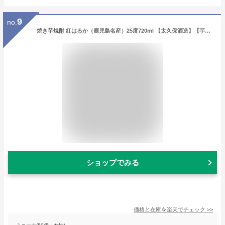
9
no.
焼き芋焼酎 紅はるか（鹿児島名産）25度720ml 【太久保酒造】【芋焼酎 いも焼酎 鹿児島 手土産 プレゼント ギフト あす楽 内祝い お返し お酒 還暦祝い お祝い 酒 開店祝い 誕生日 帰省土産】
ショップでみる
価格と在庫を
楽天
でチェック
>>