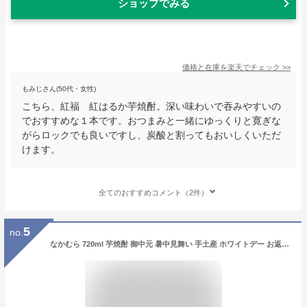
ショップでみる
価格と在庫を
楽天
でチェック
>>
もみじさん(50代・女性)
こちら、紅福 紅はるか芋焼酎。深い味わいで吞みやすいの
でおすすめな１本です。おつまみと一緒にゆっくりと寛ぎな
がらロックでも良いですし、炭酸と割ってもおいしくいただ
けます。
全てのおすすめコメント（2件）
5
no.
なかむら 720ml 芋焼酎 御中元 暑中見舞い 手土産 ホワイトデー お返し 贈り物 プレゼント あす楽 ギフト のし 贈答品 お祝 御祝 誕生日 内祝 還暦祝い 結婚祝い 出産祝い お酒 就職祝 退職祝