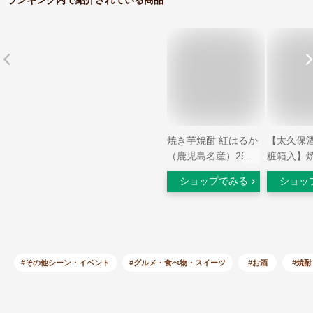
焼き芋焼酎 紅はるか
【太久保
（鹿児島名産）25度
粧箱入】
1800ml 【太久保酒
紅はるか 7
ショップでみる
ショッ
造】【芋焼酎 いも焼
酎 鹿児島 手土産 プ
レゼント ギフト 1.8l
あす楽 内祝い お返
し お酒 還暦祝い お
祝い 酒 開店祝い 誕
#その他シーン・イベント
#グルメ・食べ物・スイーツ
#お酒
#焼酎
生日 帰省土産】