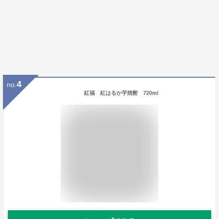
4
no.
紅福 紅はるか芋焼酎 720ml