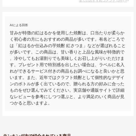
全てのおすすめコメント
(
3
件)
>
AIによる回答
甘みが特徴の紅はるかを使用した焼酎は、口当たりが柔らか
く初心者の方にもおすすめの商品が多いです。有名どころで
は「紅はるか仕込みの芋焼酎 紅さつま」などが選ばれること
が多いです。この商品は、甘い香りと上品な風味が特徴的で
、冷やしてもお湯割りでも美味しくお召し上がりいただけま
す。プレゼント用で特別感を出したい場合は、ラベルに名入
れができるサービス付きの商品もお調べになると良いかと思
います。また、近年ではクラフト焼酎として個性的なデザイ
ンのボトルが多く出ているので、贈られる方の好みに合った
ものをぜひ選んでみてください。実店舗や通販サイトで詳細
なレビューを参考にしつつ選ぶと、より満足のいく商品が見
つかると思いますよ。
ランキング内で紹介されている商品