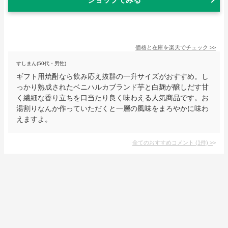
価格と在庫を
楽天
でチェック
>>
すしまん(50代・男性)
ギフト用焼酎なら飲み応え抜群の一升サイズがおすすめ。し
っかり熟成されたベニハルカブランド芋と白麹が醸しだす甘
く繊細な香り立ちを口当たり良く味わえる人気商品です。お
湯割りなんか作っていただくと一層の風味をまろやかに味わ
えますよ。
全てのおすすめコメント
(
1
件)
>