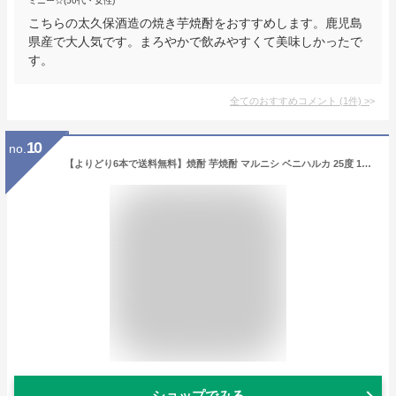
ミニー☆(50代・女性)
こちらの太久保酒造の焼き芋焼酎をおすすめします。鹿児島
県産で大人気です。まろやかで飲みやすくて美味しかったで
す。
全てのおすすめコメント
(
1
件)
>
10
no.
【よりどり6本で送料無料】焼酎 芋焼酎 マルニシ ベニハルカ 25度 1800ml 鹿児島県 丸西酒造いも焼酎 白麹 常圧蒸留 1.8L 紅はるか 熟成紅はるか
ショップでみる