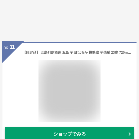
11
no.
【限定品】 五島列島酒造 五島 芋 紅はるか 樽熟成 芋焼酎 23度 720ml ■樽熟成の芳醇な味わい
ショップでみる