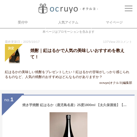
受付中
人気アイテム
マイページ
本ページはプロモーションを含みます
最終更新日：2025/10/17
137
View
20
コメント
決定
焼酎｜紅はるかで人気の美味しいおすすめを教え
て！
紅はるかの美味しい焼酎をプレゼントしたい！紅はるかの甘味がしっかり感じられ
るものなど、人気の焼酎のおすすめはどんなものがありますか？
ocruyo(オクルヨ)編集部
1
no.
焼き芋焼酎 紅はるか（鹿児島名産）25度1800ml 【太久保酒造】【芋焼酎 いも焼酎 鹿児島 手土産 プレゼント ギフト 1.8l あす楽 内祝い お返し お酒 還暦祝い お祝い 酒 開店祝い 誕生日 帰省土産】