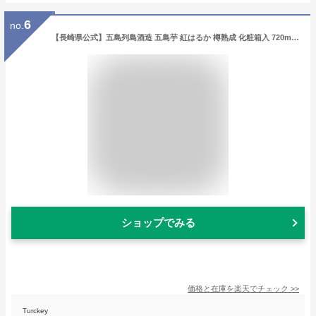
6
no.
【長崎県公式】五島列島酒造 五島芋 紅はるか 樽熟成 化粧箱入 720ml | お祝い返し お返し 退職祝い お祝い 結婚内祝い 結婚祝い 還暦祝い 出産内祝い お酒 ギフト 誕生日プレゼント お取り寄せ 九州
ショップでみる
価格と在庫を
楽天
でチェック
>>
Turckey