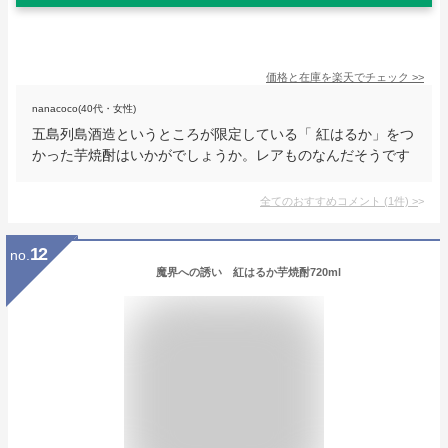
価格と在庫を
楽天
でチェック
>>
nanacoco(40代・女性)
五島列島酒造というところが限定している「 紅はるか」をつ
かった芋焼酎はいかがでしょうか。レアものなんだそうです
全てのおすすめコメント
(
1
件)
>
12
no.
魔界への誘い 紅はるか芋焼酎720ml