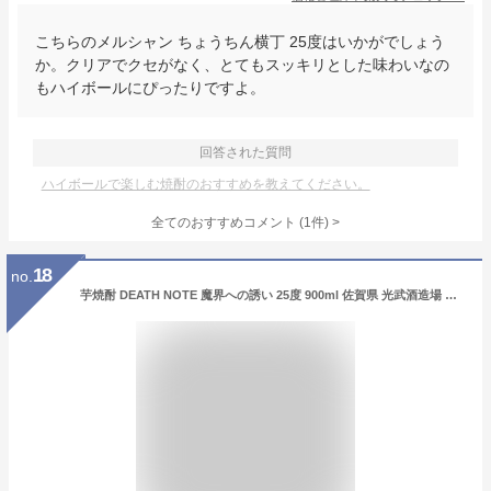
こちらのメルシャン ちょうちん横丁 25度はいかがでしょう
か。クリアでクセがなく、とてもスッキリとした味わいなの
もハイボールにぴったりですよ。
回答された質問
ハイボールで楽しむ焼酎のおすすめを教えてください。
全てのおすすめコメント
(
1
件)
>
18
no.
芋焼酎 DEATH NOTE 魔界への誘い 25度 900ml 佐賀県 光武酒造場 デスノート リューク キラ L 死神 リンゴ ジャンプ ハイボール 炭酸割り