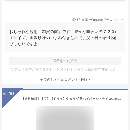
価格と在庫を
Amazon
でチェック
>>
おしゃれな焼酎「加賀の露」です。豊かな味わいの７２０ｍ
ｌサイズ。金沢珍味のつまみ付きなので、父の日の贈り物に
ぴったりですよ。
回答された質問
父の日｜焼酎とおつまみセットのプレゼントで人気のおすすめは？
全てのおすすめコメント
(
1
件)
>
10
no.
【送料無料】【宝】【ドライ】タカラ 焼酎ハイボールドライ 350ml缶×2ケース（48本）チューハイ ケース 詰め合わせ サワー AIB