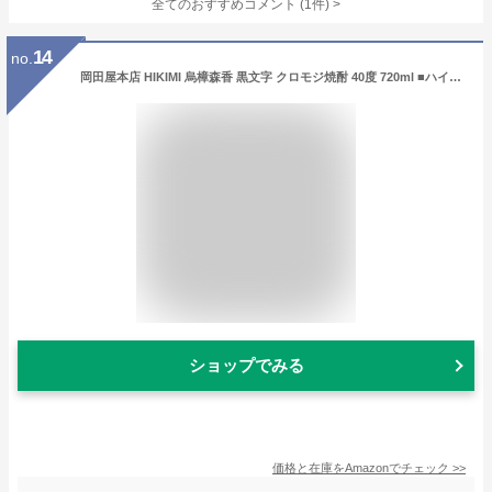
全てのおすすめコメント
(
1
件)
>
14
no.
岡田屋本店 HIKIMI 烏樟森香 黒文字 クロモジ焼酎 40度 720ml ■ハイボールやカクテルベースにもお勧め
ショップでみる
価格と在庫を
Amazon
でチェック
>>