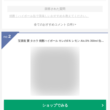
回答された質問
焼酎｜ハイボール缶で美味しいおすすめを教えてください。
全てのおすすめコメント
(
1
件)
>
2
no.
宝酒造 寶 タカラ 焼酎ハイボール キレの5％ レモン Alc.5% 350ml 缶 24本 1ケース【送料無料（一部地域除く）】 宝焼酎ハイボール チューハイ レモンサワー
ショップでみる