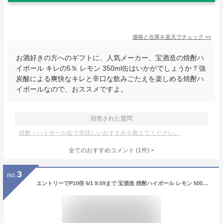
価格と在庫を
楽天
でチェック
>>
お酒好きの方へのギフトに、人気メーカー、宝酒造の焼酎ハ
イボール キレの5％ レモン 350ml缶はいかがでしょうか？強
炭酸による爽快なキレと辛口な飲みごたえを楽しめる焼酎ハ
イボールなので、おススメですよ。
回答された質問
焼酎｜ハイボール缶で美味しいおすすめを教えてください。
全てのおすすめコメント
(
1
件)
>
3
no.
エントリーでP10倍 6/1 9:59まで 宝酒造 焼酎ハイボール レモン 500ml×48本(2ケース) 糖質ゼロ プリン体ゼロ 甘味料ゼロ 缶 チューハイ サワー 辛口 レモンサワー レサワ【送料無料※一部地域は除く】