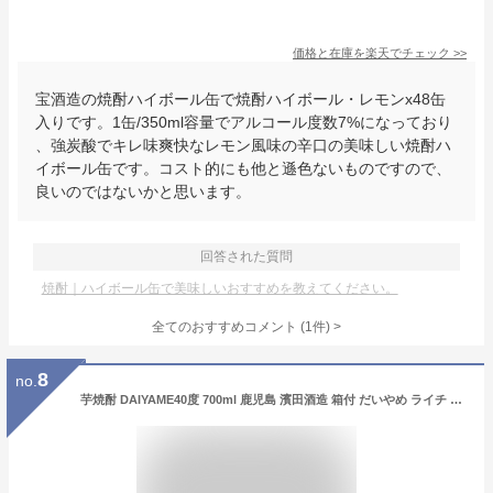
価格と在庫を
楽天
でチェック
>>
宝酒造の焼酎ハイボール缶で焼酎ハイボール・レモンx48缶
入りです。1缶/350ml容量でアルコール度数7%になっており
、強炭酸でキレ味爽快なレモン風味の辛口の美味しい焼酎ハ
イボール缶です。コスト的にも他と遜色ないものですので、
良いのではないかと思います。
回答された質問
焼酎｜ハイボール缶で美味しいおすすめを教えてください。
全てのおすすめコメント
(
1
件)
>
8
no.
芋焼酎 DAIYAME40度 700ml 鹿児島 濱田酒造 箱付 だいやめ ライチ 香熟芋