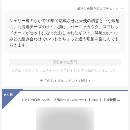
価格と在庫を
楽天
でチェック
>>
シェリー樽のなかで10年間熟成させた天使の誘惑という焼酎
に、北海道チーズのオイル漬け、バーニャカウダ、スプレッ
ドチーズがセットになったおしゃれなギフト。洋風のおつま
みとの組み合わせでいつもとちょっと違う晩酌を楽しんでも
らえます。
回答された質問
父の日｜焼酎とおつまみセットのプレゼントで人気のおすすめは？
全てのおすすめコメント
(
1
件)
>
6
no.
くじらの白麦 720ml + 人気おつまみ3点セット【 2436 】【 麦焼酎 】【 要冷蔵 】【 送料無料 】【 父の日 贈り物 ギフト プレゼント 】