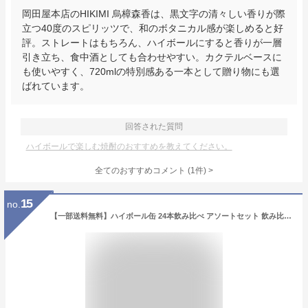
岡田屋本店のHIKIMI 烏樟森香は、黒文字の清々しい香りが際
立つ40度のスピリッツで、和のボタニカル感が楽しめると好
評。ストレートはもちろん、ハイボールにすると香りが一層
引き立ち、食中酒としても合わせやすい。カクテルベースに
も使いやすく、720mlの特別感ある一本として贈り物にも選
ばれています。
回答された質問
ハイボールで楽しむ焼酎のおすすめを教えてください。
全てのおすすめコメント
(
1
件)
>
15
no.
【一部送料無料】ハイボール缶 24本飲み比べ アソートセット 飲み比べセット【缶チューハイ ウイスキー 角ハイ トリス ジムビーム 焼酎ハイボール ホワイトホース カバラン】[第27弾]飲比24 お中元 暑中見舞い ギフト 御祝 熨斗