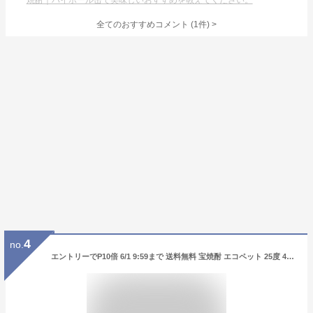
焼酎｜ハイボール缶で美味しいおすすめを教えてください。
全てのおすすめコメント
(
1
件)
>
4
no.
エントリーでP10倍 6/1 9:59まで 送料無料 宝焼酎 エコペット 25度 4L×4本(1ケース) 甲類焼酎 寶 宝酒造 4000ml 京都府 日本【送料無料※一部地域は除く】