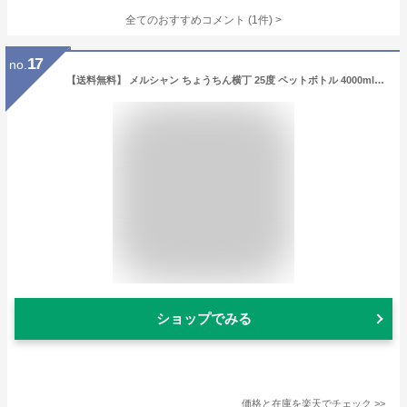
全てのおすすめコメント
(
1
件)
>
17
no.
【送料無料】 メルシャン ちょうちん横丁 25度 ペットボトル 4000ml （4L） 4本 1ケース 甲類焼酎 包装不可 他商品と同梱不可 クール便不可
ショップでみる
価格と在庫を
楽天
でチェック
>>