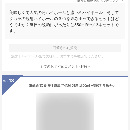
価格と在庫を
楽天
でチェック
>>
美味しくて人気の角ハイボールと濃いめハイボール、そして
タカラの焼酎ハイボールの３つを飲み比べできるセットはど
うですか？毎日の晩酌にぴったりな350ml缶の12本セットで
す。
回答された質問
焼酎｜ハイボール缶で美味しいおすすめを教えてください。
全てのおすすめコメント
(
1
件)
>
13
no.
東酒造 克 新 無手勝流 芋焼酎 25度 1800ml ■炭酸割り敵ナシ