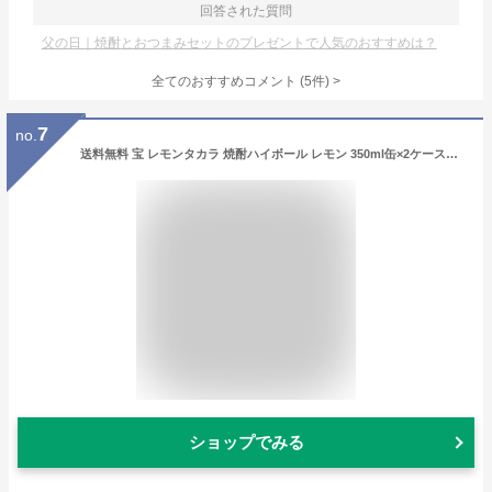
回答された質問
父の日｜焼酎とおつまみセットのプレゼントで人気のおすすめは？
全てのおすすめコメント
(
5
件)
>
7
no.
送料無料 宝 レモンタカラ 焼酎ハイボール レモン 350ml缶×2ケース（48本）チューハイ ケース 詰め合わせ サワー レモンサワー缶 宝酒造 AIB
ショップでみる