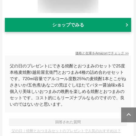
ショップでみる
価格と在庫を
Amazon
でチェック
>>
父の日のプレゼントにできる焼酎とおつまみのセットで25度
本格麦焼酎/越前屋玄衛門とおつまみ4種の詰め合わせセット
です。720ml容量でアルコール度数25%の麦焼酎1本とこがね
さきいか/五色煮/あなごの荒ほぐし/ほたてバター醤油味x各1
個入り美味しいおつまみの晩酌を楽しめる焼酎とおつまみの
セットです。コスト的にもリーズナブルなものですので、良
いのではないかと思います。
回答された質問
父の日｜焼酎とおつまみセットのプレゼントで人気のおすすめは？