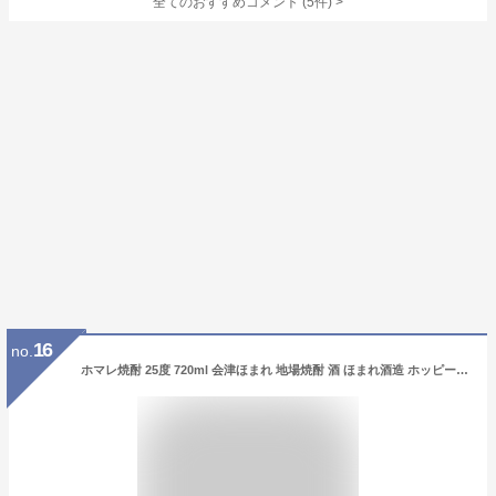
全てのおすすめコメント
(
5
件)
>
16
no.
ホマレ焼酎 25度 720ml 会津ほまれ 地場焼酎 酒 ほまれ酒造 ホッピー サワー レモンサワー ハイボール 甲類焼酎 蒸留酒 お茶割り ウーロンハイ レモンハイ 梅割り ロック 水割り 純良焼酎 焼酎ハイボール 喜多方 福島 キャンプ BBQ