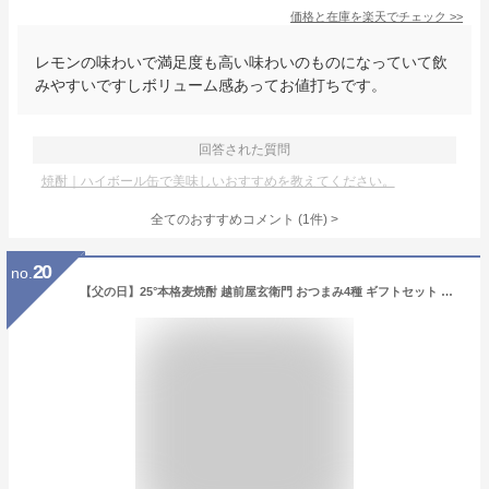
価格と在庫を
楽天
でチェック
>>
レモンの味わいで満足度も高い味わいのものになっていて飲
みやすいですしボリューム感あってお値打ちです。
回答された質問
焼酎｜ハイボール缶で美味しいおすすめを教えてください。
全てのおすすめコメント
(
1
件)
>
20
no.
【父の日】25°本格麦焼酎 越前屋玄衛門 おつまみ4種 ギフトセット 詰め合わせ むぎ焼酎 内祝い お返し 贈り物 プレゼント 晩酌