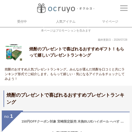
受付中
人気アイテム
マイページ
本ページはプロモーションを含みます
最終更新日：2026/07/28
焼酎のプレゼントで喜ばれるおすすめギフト！もら
って嬉しいプレゼントランキング
焼酎のおすすめ人気プレゼントランキング。みんなが選んだ焼酎を口コミと共にラ
ンキング形式でご紹介します。もらって嬉しい・気になるアイテムをチェックして
みよう！
焼酎のプレゼントで喜ばれるおすすめプレゼントランキ
ング
1
no.
150円OFFクーポン対象 宮崎限定販売 木挽BLUEハイボール へべす 糖質ゼロ 雲海酒造 350ml 缶 24本 1ケース ハイボール缶 ソーダ割り 缶チューハイ 酒 アルコール レモンサワー 箱買い ギフト 誕生日 プレゼント アウトドア 送料無料 こびきブルー 芋焼酎 焼酎ハイボール